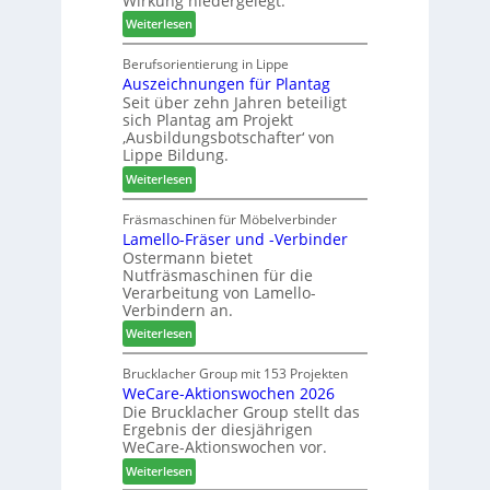
Wirkung niedergelegt.
ä
S
:
Weiterlesen
d
o
M
t
r
a
Berufsorientierung in Lippe
z
t
Auszeichnungen für Plantag
r
u
i
Seit über zehn Jahren beteiligt
t
m
m
sich Plantag am Projekt
i
T
e
‚Ausbildungsbotschafter‘ von
n
r
n
Lippe Bildung.
:
e
t
:
Weiterlesen
N
f
A
e
f
u
Fräsmaschinen für Möbelverbinder
u
e
Lamello-Fräser und -Verbinder
s
e
i
Ostermann bietet
z
r
n
Nutfräsmaschinen für die
e
G
Verarbeitung von Lamello-
i
e
Verbindern an.
c
s
:
Weiterlesen
h
c
L
n
h
a
Brucklacher Group mit 153 Projekten
u
ä
WeCare-Aktionswochen 2026
m
n
f
Die Brucklacher Group stellt das
e
g
t
Ergebnis der diesjährigen
l
e
s
WeCare-Aktionswochen vor.
l
n
f
:
o
Weiterlesen
f
ü
W
-