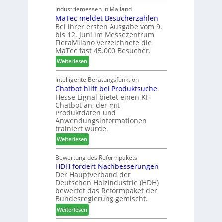
ü
h
e
F
Industriemessen in Mailand
r
r
MaTec meldet Besucherzahlen
C
r
P
e
Bei ihrer ersten Ausgabe vom 9.
a
ä
l
r
bis 12. Juni im Messezentrum
r
s
a
FieraMilano verzeichnete die
e
e
n
MaTec fast 45.000 Besucher.
-
r
t
:
Weiterlesen
A
u
a
M
k
n
g
a
Intelligente Beratungsfunktion
t
d
Chatbot hilft bei Produktsuche
T
i
-
Hesse Lignal bietet einen KI-
e
o
V
Chatbot an, der mit
c
n
e
Produktdaten und
m
s
r
Anwendungsinformationen
e
w
b
trainiert wurde.
l
o
i
:
Weiterlesen
d
c
n
C
e
h
d
h
Bewertung des Reformpakets
t
e
e
HDH fordert Nachbesserungen
a
B
n
r
Der Hauptverband der
t
e
2
Deutschen Holzindustrie (HDH)
b
s
0
bewertet das Reformpaket der
o
u
2
Bundesregierung gemischt.
t
c
6
:
Weiterlesen
h
h
H
i
e