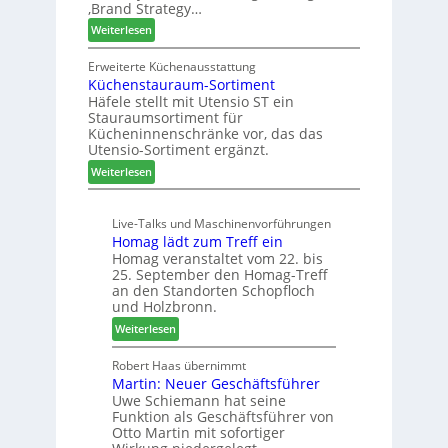
‚Brand Strategy…
n
d
u
f
:
Weiterlesen
H
n
t
Z
u
g
w
Erweiterte Küchenausstattung
b
a
Küchenstauraum-Sortiment
e
t
n
Häfele stellt mit Utensio ST ein
i
e
Stauraumsortiment für
P
x
Kücheninnenschränke vor, das das
r
s
Utensio-Sortiment ergänzt.
e
t
:
Weiterlesen
i
e
K
s
l
ü
e
l
Live-Talks und Maschinenvorführungen
c
f
e
Homag lädt zum Treff ein
h
ü
n
Homag veranstaltet vom 22. bis
e
r
a
25. September den Homag-Treff
n
W
u
an den Standorten Schopfloch
s
e
und Holzbronn.
s
t
m
:
Weiterlesen
a
h
H
u
ö
o
Robert Haas übernimmt
r
n
Martin: Neuer Geschäftsführer
m
a
e
Uwe Schiemann hat seine
a
u
r
Funktion als Geschäftsführer von
g
m
Otto Martin mit sofortiger
l
-