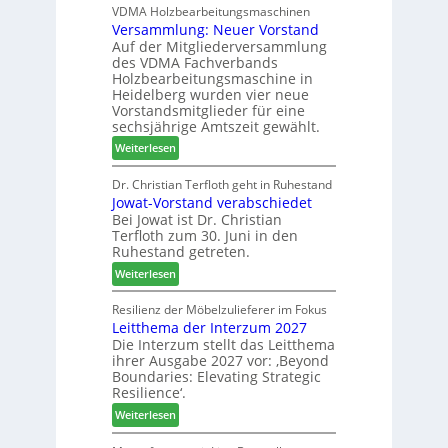
D
VDMA Holzbearbeitungsmaschinen
l
r
Versammlung: Neuer Vorstand
H
f
z
Auf der Mitgliederversammlung
f
t
a
des VDMA Fachverbands
o
b
h
Holzbearbeitungsmaschine in
r
e
l
Heidelberg wurden vier neue
d
i
e
Vorstandsmitglieder für eine
e
P
sechsjährige Amtszeit gewählt.
n
r
r
:
Weiterlesen
t
o
V
N
d
e
Dr. Christian Terfloth geht in Ruhestand
a
u
Jowat-Vorstand verabschiedet
r
c
k
Bei Jowat ist Dr. Christian
s
h
t
Terfloth zum 30. Juni in den
a
b
s
Ruhestand getreten.
m
e
u
:
m
Weiterlesen
s
c
J
l
s
h
o
u
Resilienz der Möbelzulieferer im Fokus
e
e
Leitthema der Interzum 2027
w
n
r
Die Interzum stellt das Leitthema
a
g
u
ihrer Ausgabe 2027 vor: ‚Beyond
t
:
n
Boundaries: Elevating Strategic
-
N
g
Resilience‘.
V
e
e
:
Weiterlesen
o
u
n
L
r
e