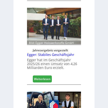
s
ä
i
f
e
e
r
l
t
e
s
e
i
r
c
ö
h
f
Bild: Egger Holzwerkstoffe GmbH
f
n
Jahresergebnis vorgestellt
Egger: Stabiles Geschäftsjahr
e
t
Egger hat im Geschäftsjahr
2025/26 einen Umsatz von 4,26
L
Milliarden Euro erzielt.
o
g
i
:
Weiterlesen
s
E
t
g
i
g
k
e
b
r
e
: