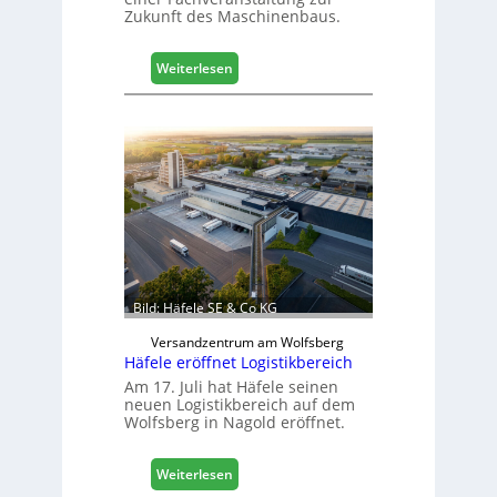
Zukunft des Maschinenbaus.
:
Weiterlesen
M
a
s
c
h
i
n
e
n
b
a
Bild: Häfele SE & Co KG
u
d
Versandzentrum am Wolfsberg
Häfele eröffnet Logistikbereich
i
g
Am 17. Juli hat Häfele seinen
neuen Logistikbereich auf dem
i
Wolfsberg in Nagold eröffnet.
t
a
l
:
Weiterlesen
i
H