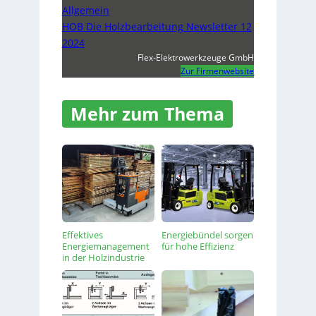
Allgemein
HOB Die Holzbearbeitung Newsletter 12
2024
Flex-Elektrowerkzeuge GmbH
Zur Firmenwebsite
Mehr zum Thema
Effektives
Energiebündel sorgen
Energiemanagement
für hohe Effizienz
in der Holzindustrie