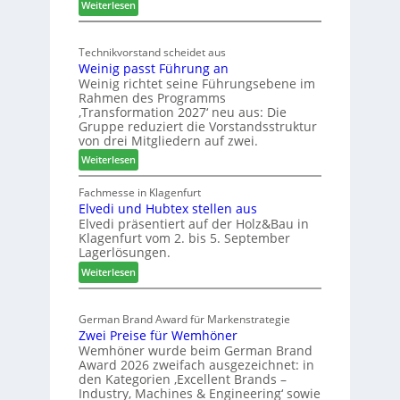
:
ä
Weiterlesen
t
M
d
s
ö
t
c
Technikvorstand scheidet aus
b
z
h
Weinig passt Führung an
e
u
l
Weinig richtet seine Führungsebene im
l
r
a
Rahmen des Programms
b
H
n
‚Transformation 2027‘ neu aus: Die
r
a
d
Gruppe reduziert die Vorstandsstruktur
a
u
von drei Mitgliedern auf zwei.
n
s
:
Weiterlesen
c
m
W
h
e
e
Fachmesse in Klagenfurt
e
s
Elvedi und Hubtex stellen aus
i
e
s
Elvedi präsentiert auf der Holz&Bau in
n
r
e
Klagenfurt vom 2. bis 5. September
i
ö
Lagerlösungen.
g
r
:
p
Weiterlesen
t
E
a
e
l
s
r
German Brand Award für Markenstrategie
v
s
t
Zwei Preise für Wemhöner
e
t
Z
Wemhöner wurde beim German Brand
d
F
u
Award 2026 zweifach ausgezeichnet: in
i
ü
k
den Kategorien ‚Excellent Brands –
u
h
u
Industry, Machines & Engineering‘ sowie
n
r