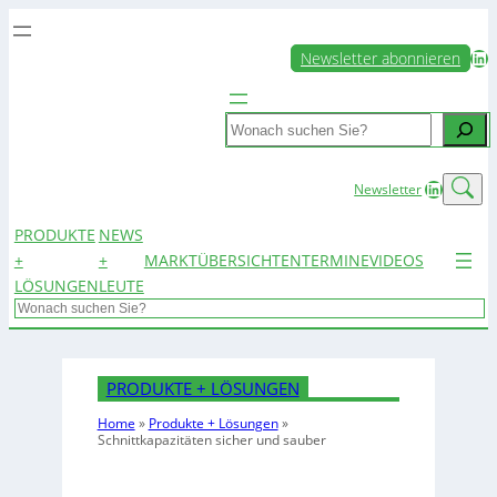
LinkedIn
Newsletter abonnieren
Search
LinkedIn
Newsletter
PRODUKTE
NEWS
+
+
MARKTÜBERSICHTEN
TERMINE
VIDEOS
LÖSUNGEN
LEUTE
Search
PRODUKTE + LÖSUNGEN
Home
»
Produkte + Lösungen
»
Schnittkapazitäten sicher und sauber