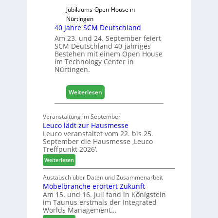
D
Jubiläums-Open-House in
a
Nürtingen
40 Jahre SCM Deutschland
c
h
Am 23. und 24. September feiert
SCM Deutschland 40-jähriges
+
Bestehen mit einem Open House
H
im Technology Center in
o
Nürtingen.
l
z
:
2
Weiterlesen
4
0
0
2
Veranstaltung im September
J
8
Leuco lädt zur Hausmesse
a
Leuco veranstaltet vom 22. bis 25.
h
September die Hausmesse ‚Leuco
r
Treffpunkt 2026‘.
e
:
Weiterlesen
S
L
C
e
Austausch über Daten und Zusammenarbeit
M
Möbelbranche erörtert Zukunft
u
D
Am 15. und 16. Juli fand in Königstein
c
im Taunus erstmals der Integrated
e
o
Worlds Management…
u
l