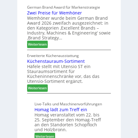
l
s
r
German Brand Award für Markenstrategie
v
s
t
Zwei Preise für Wemhöner
e
t
Z
Wemhöner wurde beim German Brand
d
F
u
Award 2026 zweifach ausgezeichnet: in
i
ü
k
den Kategorien ‚Excellent Brands –
u
h
u
Industry, Machines & Engineering‘ sowie
n
r
‚Brand Strategy…
n
d
u
f
:
Weiterlesen
H
n
t
Z
u
g
w
Erweiterte Küchenausstattung
b
a
Küchenstauraum-Sortiment
e
t
n
Häfele stellt mit Utensio ST ein
i
e
Stauraumsortiment für
P
x
Kücheninnenschränke vor, das das
r
s
Utensio-Sortiment ergänzt.
e
t
:
Weiterlesen
i
e
K
s
l
ü
e
l
Live-Talks und Maschinenvorführungen
c
f
e
Homag lädt zum Treff ein
h
ü
n
Homag veranstaltet vom 22. bis
e
r
a
25. September den Homag-Treff
n
W
u
an den Standorten Schopfloch
s
e
und Holzbronn.
s
t
m
:
Weiterlesen
a