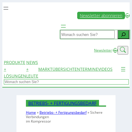
LinkedIn
Newsletter abonnieren
Search
LinkedIn
Newsletter
PRODUKTE
NEWS
+
+
MARKTÜBERSICHTEN
TERMINE
VIDEOS
LÖSUNGEN
LEUTE
Search
BETRIEBS- + FERTIGUNGSBEDARF
Home
»
Betriebs- + Fertigungsbedarf
»
Sichere
Verbindungen
im Kompressor