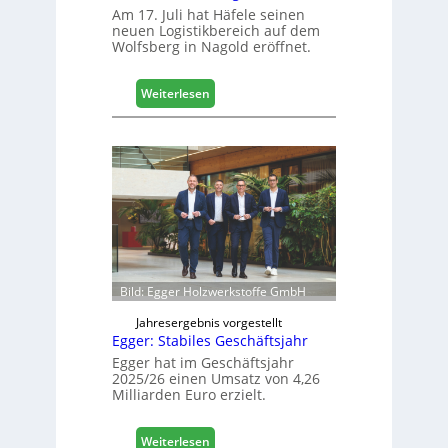
g
Am 17. Juli hat Häfele seinen
neuen Logistikbereich auf dem
i
Wolfsberg in Nagold eröffnet.
t
a
l
:
Weiterlesen
i
H
s
ä
i
f
e
e
r
l
t
e
s
e
i
r
c
ö
h
f
Bild: Egger Holzwerkstoffe GmbH
f
n
Jahresergebnis vorgestellt
Egger: Stabiles Geschäftsjahr
e
t
Egger hat im Geschäftsjahr
2025/26 einen Umsatz von 4,26
L
Milliarden Euro erzielt.
o
g
i
:
Weiterlesen