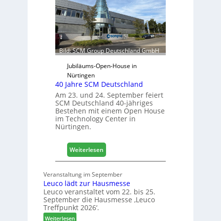
j
t
a
e
h
r
r
f
ü
Bild: SCM Group Deutschland GmbH
r
D
Jubiläums-Open-House in
a
Nürtingen
40 Jahre SCM Deutschland
c
h
Am 23. und 24. September feiert
SCM Deutschland 40-jähriges
+
Bestehen mit einem Open House
H
im Technology Center in
o
Nürtingen.
l
z
:
2
Weiterlesen
4
0
0
2
Veranstaltung im September
J
8
Leuco lädt zur Hausmesse
a
Leuco veranstaltet vom 22. bis 25.
h
September die Hausmesse ‚Leuco
r
Treffpunkt 2026‘.
e
:
Weiterlesen