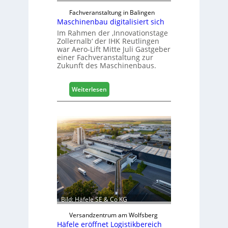
Fachveranstaltung in Balingen
Maschinenbau digitalisiert sich
Im Rahmen der ‚Innovationstage
Zollernalb‘ der IHK Reutlingen
war Aero-Lift Mitte Juli Gastgeber
einer Fachveranstaltung zur
Zukunft des Maschinenbaus.
:
Weiterlesen
M
a
s
c
h
i
n
e
n
b
a
Bild: Häfele SE & Co KG
u
d
Versandzentrum am Wolfsberg
Häfele eröffnet Logistikbereich
i