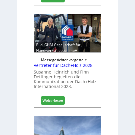
s
E
t
g
i
g
k
e
b
r
e
:
r
S
e
t
Bild: GHM Gesellschaft für
i
a
Handwerksmessen mbH
c
b
h
Messegesichter vorgestellt
i
Vertreter für Dach+Holz 2028
l
Susanne Heinrich und Finn
e
Dettinger begleiten die
s
Kommunikation der Dach+Holz
G
International 2028.
e
s
:
Weiterlesen
c
V
h
e
ä
r
f
t
t
r
s
e