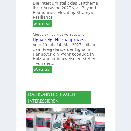
Die Interzum stellt das Leitthema
a
g
u
ihrer Ausgabe 2027 vor: ‚Beyond
t
:
n
Boundaries: Elevating Strategic
-
N
g
Resilience‘.
V
e
e
:
Weiterlesen
o
u
n
L
r
e
e
Messeformat mit Live-Baustelle
s
r
Ligna zeigt Holzbauprozess
i
t
V
Vom 10. bis 14. Mai 2027 soll auf
t
a
o
dem Freigelände der Ligna in
t
n
r
Hannover ein Wohngebäude in
h
d
s
Holzrahmenbauweise entstehen
e
v
t
– von der…
m
e
a
:
Weiterlesen
a
r
n
L
d
a
d
i
e
b
g
r
s
n
I
c
DAS KÖNNTE SIE AUCH
a
n
h
INTERESSIEREN
z
t
i
e
e
e
i
r
d
g
z
e
t
u
t
H
m