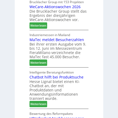
a
Brucklacher Group mit 153 Projekten
u
ä
WeCare-Aktionswochen 2026
m
n
f
Die Brucklacher Group stellt das
e
g
t
Ergebnis der diesjährigen
l
e
s
WeCare-Aktionswochen vor.
l
n
f
:
o
Weiterlesen
f
ü
W
-
ü
h
e
F
Industriemessen in Mailand
r
r
MaTec meldet Besucherzahlen
C
r
P
e
Bei ihrer ersten Ausgabe vom 9.
a
ä
l
r
bis 12. Juni im Messezentrum
r
s
a
FieraMilano verzeichnete die
e
e
n
MaTec fast 45.000 Besucher.
-
r
t
:
Weiterlesen
A
u
a
M
k
n
g
a
Intelligente Beratungsfunktion
t
d
Chatbot hilft bei Produktsuche
T
i
-
Hesse Lignal bietet einen KI-
e
o
V
Chatbot an, der mit
c
n
e
Produktdaten und
m
s
r
Anwendungsinformationen
e
w
b
trainiert wurde.
l
o
i
:
Weiterlesen
d
c
n
C
e
h
d
h
Bewertung des Reformpakets
t
e
e
a