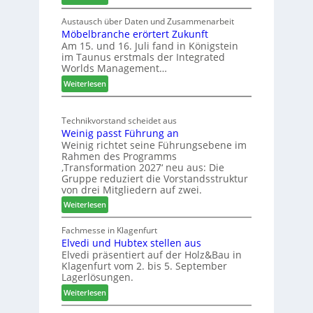
S
L
C
e
Austausch über Daten und Zusammenarbeit
M
Möbelbranche erörtert Zukunft
u
D
Am 15. und 16. Juli fand in Königstein
c
im Taunus erstmals der Integrated
e
o
Worlds Management…
u
l
:
ä
Weiterlesen
t
M
d
s
ö
t
c
Technikvorstand scheidet aus
b
z
h
Weinig passt Führung an
e
u
l
Weinig richtet seine Führungsebene im
l
r
a
Rahmen des Programms
b
H
n
‚Transformation 2027‘ neu aus: Die
r
a
d
Gruppe reduziert die Vorstandsstruktur
a
u
von drei Mitgliedern auf zwei.
n
s
:
Weiterlesen
c
m
W
h
e
e
Fachmesse in Klagenfurt
e
s
Elvedi und Hubtex stellen aus
i
e
s
Elvedi präsentiert auf der Holz&Bau in
n
r
e
Klagenfurt vom 2. bis 5. September
i
ö
Lagerlösungen.
g
r
:
p
Weiterlesen
t
E
a
e