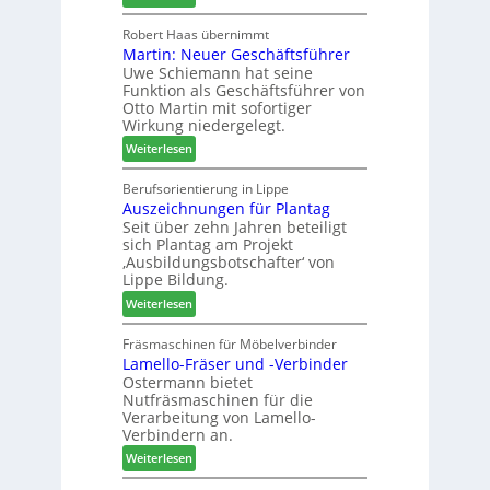
h
H
u
ö
o
Robert Haas übernimmt
r
n
Martin: Neuer Geschäftsführer
m
a
e
Uwe Schiemann hat seine
a
u
r
Funktion als Geschäftsführer von
g
m
Otto Martin mit sofortiger
l
-
Wirkung niedergelegt.
ä
S
:
Weiterlesen
d
o
M
t
r
a
Berufsorientierung in Lippe
z
t
Auszeichnungen für Plantag
r
u
i
Seit über zehn Jahren beteiligt
t
m
m
sich Plantag am Projekt
i
T
e
‚Ausbildungsbotschafter‘ von
n
r
n
Lippe Bildung.
:
e
t
:
Weiterlesen
N
f
A
e
f
u
Fräsmaschinen für Möbelverbinder
u
e
Lamello-Fräser und -Verbinder
s
e
i
Ostermann bietet
z
r
n
Nutfräsmaschinen für die
e
G
Verarbeitung von Lamello-
i
e
Verbindern an.
c
s
:
Weiterlesen
h
c
L
n
h