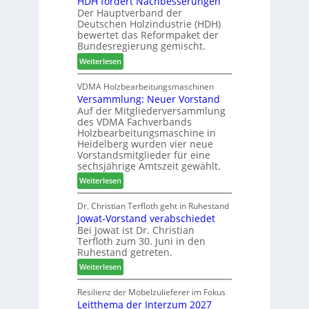
HDH fordert Nachbesserungen
B
n
r
Der Hauptverband der
t
e
2
Deutschen Holzindustrie (HDH)
b
s
0
bewertet das Reformpaket der
o
u
2
Bundesregierung gemischt.
t
c
6
:
Weiterlesen
h
h
H
i
e
D
VDMA Holzbearbeitungsmaschinen
l
r
Versammlung: Neuer Vorstand
H
f
z
Auf der Mitgliederversammlung
f
t
a
des VDMA Fachverbands
o
b
h
Holzbearbeitungsmaschine in
r
e
l
Heidelberg wurden vier neue
d
i
e
Vorstandsmitglieder für eine
e
P
sechsjährige Amtszeit gewählt.
n
r
r
:
Weiterlesen
t
o
V
N
d
e
Dr. Christian Terfloth geht in Ruhestand
a
u
Jowat-Vorstand verabschiedet
r
c
k
Bei Jowat ist Dr. Christian
s
h
t
Terfloth zum 30. Juni in den
a
b
s
Ruhestand getreten.
m
e
u
:
m
Weiterlesen
s
c
J
l
s
h
o
u
Resilienz der Möbelzulieferer im Fokus
e
e
Leitthema der Interzum 2027
w
n
r