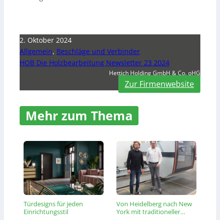
2. Oktober 2024
Allgemein
,
Beschläge und Verbinder
HOB Die Holzbearbeitung Newsletter 23 2024
Hettich Holding GmbH & Co. oHG
Zur Firmenwebsite
Mehr zum Thema
Türdesigns für jeden
Von Heidelberg nach New
Einrichtungsstil
York mit traditioneller…