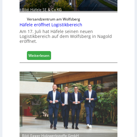
i
g
Bild: Häfele SE & Co KG
i
Versandzentrum am Wolfsberg
t
Häfele eröffnet Logistikbereich
a
Am 17. Juli hat Häfele seinen neuen
l
Logistikbereich auf dem Wolfsberg in Nagold
i
eröffnet.
s
i
e
:
Weiterlesen
r
H
t
ä
s
f
i
e
c
l
h
e
e
r
ö
f
f
n
e
Bild: Egger Holzwerkstoffe GmbH
t