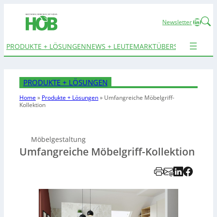
Linked
Newsletter
PRODUKTE + LÖSUNGEN
NEWS + LEUTE
MARKTÜBERSICHTEN
TER
PRODUKTE + LÖSUNGEN
Home
»
Produkte + Lösungen
»
Umfangreiche Möbelgriff-
Kollektion
Möbelgestaltung
Umfangreiche Möbelgriff-Kollektion