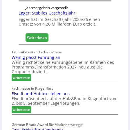
L
Jahresergebnis vorgestellt
o
Egger: Stabiles Geschäftsjahr
g
Egger hat im Geschäftsjahr 2025/26 einen
i
Umsatz von 4,26 Milliarden Euro erzielt.
s
t
:
Weiterlesen
i
E
k
g
b
Technikvorstand scheidet aus
g
e
Weinig passt Führung an
e
r
Weinig richtet seine Führungsebene im Rahmen des
r
e
Programms ‚Transformation 2027‘ neu aus: Die
:
Gruppe reduziert…
i
S
c
:
Weiterlesen
t
h
W
a
e
Fachmesse in Klagenfurt
b
Elvedi und Hubtex stellen aus
i
i
Elvedi präsentiert auf der Holz&Bau in Klagenfurt vom
n
2. bis 5. September Lagerlösungen.
l
i
e
g
:
Weiterlesen
p
s
E
a
l
G
s
German Brand Award für Markenstrategie
v
e
Zwei Preise für Wemhöner
s