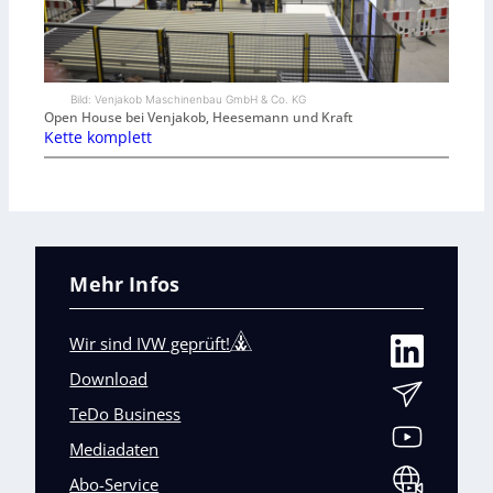
Bild: Venjakob Maschinenbau GmbH & Co. KG
Open House bei Venjakob, Heesemann und Kraft
Kette komplett
Mehr Infos
Wir sind IVW geprüft!
Download
TeDo Business
Mediadaten
Abo-Service