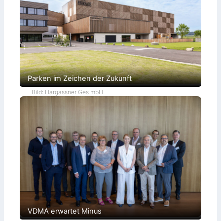
e
r
Parken im Zeichen der Zukunft
Bild: Hargassner Ges mbH
VDMA erwartet Minus