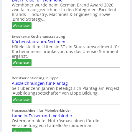
e
s
Wemhöner wurde beim German Brand Award 2026
t
d
c
zweifach ausgezeichnet: in den Kategorien ‚Excellent
F
i
h
Brands – Industry, Machines & Engineering‘ sowie
ü
u
ä
‚Brand Strategy…
h
n
f
:
Weiterlesen
r
d
t
Z
u
H
s
w
Erweiterte Küchenausstattung
n
u
j
Küchenstauraum-Sortiment
e
g
b
a
Häfele stellt mit Utensio ST ein Stauraumsortiment für
i
a
t
Kücheninnenschränke vor, das das Utensio-Sortiment
h
P
n
e
ergänzt.
r
r
x
:
e
Weiterlesen
s
K
i
t
ü
s
e
Berufsorientierung in Lippe
c
e
l
Auszeichnungen für Plantag
h
f
l
Seit über zehn Jahren beteiligt sich Plantag am Projekt
e
ü
e
‚Ausbildungsbotschafter‘ von Lippe Bildung.
n
r
n
:
s
Weiterlesen
W
a
A
t
e
u
u
a
Fräsmaschinen für Möbelverbinder
m
s
Lamello-Fräser und -Verbinder
s
u
h
Ostermann bietet Nutfräsmaschinen für die
z
r
ö
Verarbeitung von Lamello-Verbindern an.
e
a
n
i
u
e
:
Weiterlesen