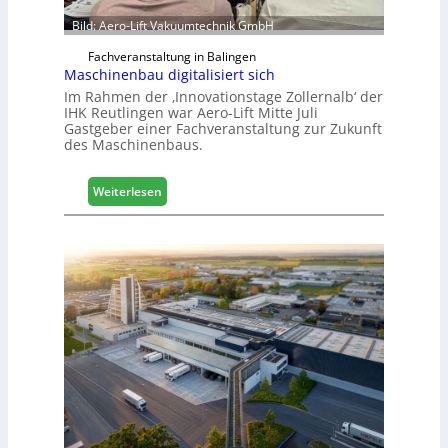
r
ö
Bild: Aero-Lift Vakuumtechnik GmbH
r
Fachveranstaltung in Balingen
t
Maschinenbau digitalisiert sich
e
Im Rahmen der ‚Innovationstage Zollernalb‘ der
r
IHK Reutlingen war Aero-Lift Mitte Juli
t
Gastgeber einer Fachveranstaltung zur Zukunft
Z
des Maschinenbaus.
u
k
:
Weiterlesen
u
M
n
a
f
s
t
c
h
i
n
e
n
b
a
u
d