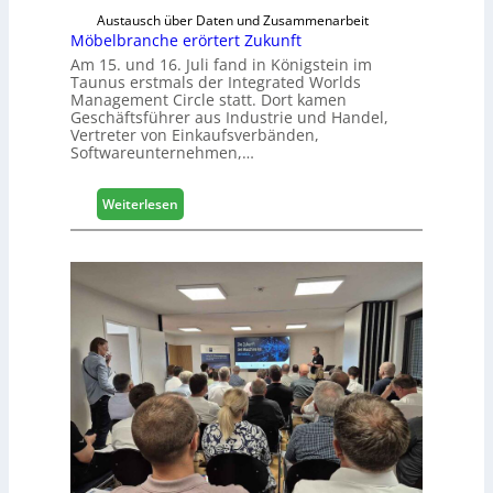
s
Austausch über Daten und Zusammenarbeit
m
Möbelbranche erörtert Zukunft
e
Am 15. und 16. Juli fand in Königstein im
s
Taunus erstmals der Integrated Worlds
s
Management Circle statt. Dort kamen
e
Geschäftsführer aus Industrie und Handel,
Vertreter von Einkaufsverbänden,
Softwareunternehmen,…
:
Weiterlesen
M
ö
b
e
l
b
r
a
n
c
h
e
e