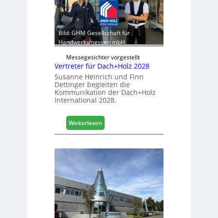
b
r
e
:
r
S
e
t
Bild: GHM Gesellschaft für
i
a
Handwerksmessen mbH
c
b
h
Messegesichter vorgestellt
i
Vertreter für Dach+Holz 2028
l
Susanne Heinrich und Finn
e
Dettinger begleiten die
s
Kommunikation der Dach+Holz
G
International 2028.
e
s
:
Weiterlesen
c
V
h
e
ä
r
f
t
t
r
s
e
j
t
a
e
h
r
r
f