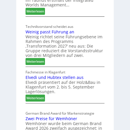
im Taunus erstmals der Integrated
e
o
Worlds Management…
u
l
:
ä
Weiterlesen
t
M
d
s
ö
t
c
Technikvorstand scheidet aus
b
z
h
Weinig passt Führung an
e
u
l
Weinig richtet seine Führungsebene im
l
r
a
Rahmen des Programms
b
H
n
‚Transformation 2027‘ neu aus: Die
r
a
d
Gruppe reduziert die Vorstandsstruktur
a
u
von drei Mitgliedern auf zwei.
n
s
:
Weiterlesen
c
m
W
h
e
e
Fachmesse in Klagenfurt
e
s
Elvedi und Hubtex stellen aus
i
e
s
Elvedi präsentiert auf der Holz&Bau in
n
r
e
Klagenfurt vom 2. bis 5. September
i
ö
Lagerlösungen.
g
r
:
p
Weiterlesen
t
E
a
e
l
s
r
German Brand Award für Markenstrategie
v
s
t
Zwei Preise für Wemhöner
e
t
Z
Wemhöner wurde beim German Brand
d
F
u
Award 2026 zweifach ausgezeichnet: in
i
ü