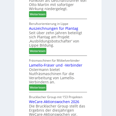
Funktion als Geschäftsführer von
g
m
Otto Martin mit sofortiger
l
-
Wirkung niedergelegt.
ä
S
:
Weiterlesen
d
o
M
t
r
a
Berufsorientierung in Lippe
z
t
Auszeichnungen für Plantag
r
u
i
Seit über zehn Jahren beteiligt
t
m
m
sich Plantag am Projekt
i
T
e
‚Ausbildungsbotschafter‘ von
n
r
n
Lippe Bildung.
:
e
t
:
Weiterlesen
N
f
A
e
f
u
Fräsmaschinen für Möbelverbinder
u
e
Lamello-Fräser und -Verbinder
s
e
i
Ostermann bietet
z
r
n
Nutfräsmaschinen für die
e
G
Verarbeitung von Lamello-
i
e
Verbindern an.
c
s
:
Weiterlesen
h
c
L
n
h
a
Brucklacher Group mit 153 Projekten
u
ä
WeCare-Aktionswochen 2026
m
n
f
Die Brucklacher Group stellt das
e
g
t
Ergebnis der diesjährigen
l
e
s
WeCare-Aktionswochen vor.
l
n