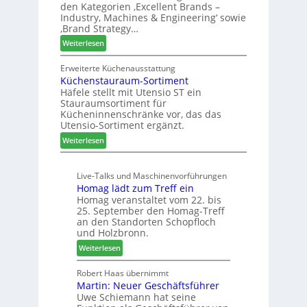
k
den Kategorien ‚Excellent Brands –
u
h
u
Industry, Machines & Engineering‘ sowie
n
r
‚Brand Strategy…
n
d
u
f
:
Weiterlesen
H
n
t
Z
u
g
w
Erweiterte Küchenausstattung
b
a
Küchenstauraum-Sortiment
e
t
n
Häfele stellt mit Utensio ST ein
i
e
Stauraumsortiment für
P
x
Kücheninnenschränke vor, das das
r
s
Utensio-Sortiment ergänzt.
e
t
:
Weiterlesen
i
e
K
s
l
ü
e
l
Live-Talks und Maschinenvorführungen
c
f
e
Homag lädt zum Treff ein
h
ü
n
Homag veranstaltet vom 22. bis
e
r
a
25. September den Homag-Treff
n
W
u
an den Standorten Schopfloch
s
e
und Holzbronn.
s
t
m
:
Weiterlesen
a
h
H
u
ö
o
Robert Haas übernimmt
r
n
Martin: Neuer Geschäftsführer
m
a
e
Uwe Schiemann hat seine
a
u
r