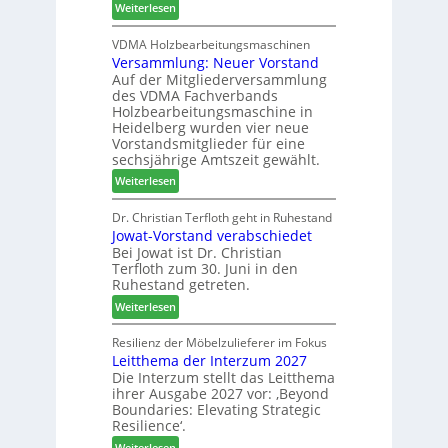
:
Weiterlesen
h
h
H
i
e
D
VDMA Holzbearbeitungsmaschinen
l
r
Versammlung: Neuer Vorstand
H
f
z
Auf der Mitgliederversammlung
f
t
a
des VDMA Fachverbands
o
b
h
Holzbearbeitungsmaschine in
r
e
l
Heidelberg wurden vier neue
d
i
e
Vorstandsmitglieder für eine
e
P
sechsjährige Amtszeit gewählt.
n
r
r
:
Weiterlesen
t
o
V
N
d
e
Dr. Christian Terfloth geht in Ruhestand
a
u
Jowat-Vorstand verabschiedet
r
c
k
Bei Jowat ist Dr. Christian
s
h
t
Terfloth zum 30. Juni in den
a
b
s
Ruhestand getreten.
m
e
u
:
m
Weiterlesen
s
c
J
l
s
h
o
u
Resilienz der Möbelzulieferer im Fokus
e
e
Leitthema der Interzum 2027
w
n
r
Die Interzum stellt das Leitthema
a
g
u
ihrer Ausgabe 2027 vor: ‚Beyond
t
:
n
Boundaries: Elevating Strategic
-
N
g
Resilience‘.
V
e
e
:
Weiterlesen