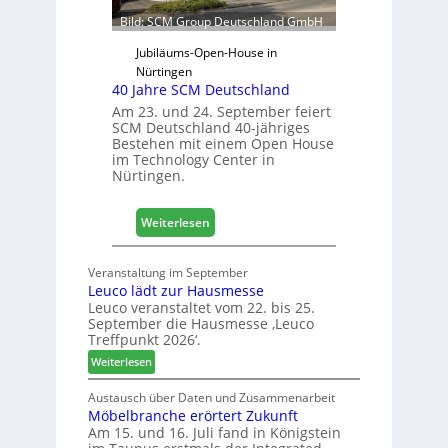
ü
Bild: SCM Group Deutschland GmbH
r
D
Jubiläums-Open-House in
a
Nürtingen
40 Jahre SCM Deutschland
c
h
Am 23. und 24. September feiert
SCM Deutschland 40-jähriges
+
Bestehen mit einem Open House
H
im Technology Center in
o
Nürtingen.
l
z
:
2
Weiterlesen
4
0
0
2
Veranstaltung im September
J
8
Leuco lädt zur Hausmesse
a
Leuco veranstaltet vom 22. bis 25.
h
September die Hausmesse ‚Leuco
r
Treffpunkt 2026‘.
e
:
Weiterlesen
S
L
C
e
Austausch über Daten und Zusammenarbeit
M
Möbelbranche erörtert Zukunft
u
D
Am 15. und 16. Juli fand in Königstein
c