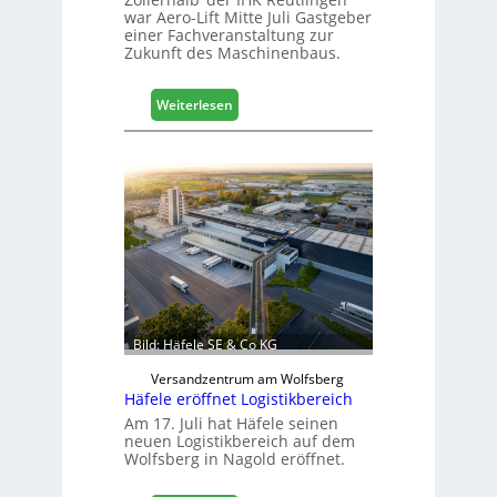
war Aero-Lift Mitte Juli Gastgeber
einer Fachveranstaltung zur
Zukunft des Maschinenbaus.
:
Weiterlesen
M
a
s
c
h
i
n
e
n
b
a
Bild: Häfele SE & Co KG
u
d
Versandzentrum am Wolfsberg
Häfele eröffnet Logistikbereich
i
g
Am 17. Juli hat Häfele seinen
neuen Logistikbereich auf dem
i
Wolfsberg in Nagold eröffnet.
t
a