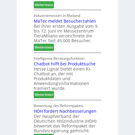
f
:
o
Weiterlesen
f
ü
W
-
ü
h
e
F
Industriemessen in Mailand
r
r
MaTec meldet Besucherzahlen
C
r
P
e
Bei ihrer ersten Ausgabe vom 9.
a
ä
l
r
bis 12. Juni im Messezentrum
r
s
a
FieraMilano verzeichnete die
e
e
n
MaTec fast 45.000 Besucher.
-
r
t
:
Weiterlesen
A
u
a
M
k
n
g
a
Intelligente Beratungsfunktion
t
d
Chatbot hilft bei Produktsuche
T
i
-
Hesse Lignal bietet einen KI-
e
o
V
Chatbot an, der mit
c
n
e
Produktdaten und
m
s
r
Anwendungsinformationen
e
w
b
trainiert wurde.
l
o
i
:
Weiterlesen
d
c
n
C
e
h
d
h
Bewertung des Reformpakets
t
e
e
HDH fordert Nachbesserungen
a
B
n
r
Der Hauptverband der
t
e
2
Deutschen Holzindustrie (HDH)
b
s
0
bewertet das Reformpaket der
o
u
2
Bundesregierung gemischt.
t
c
6