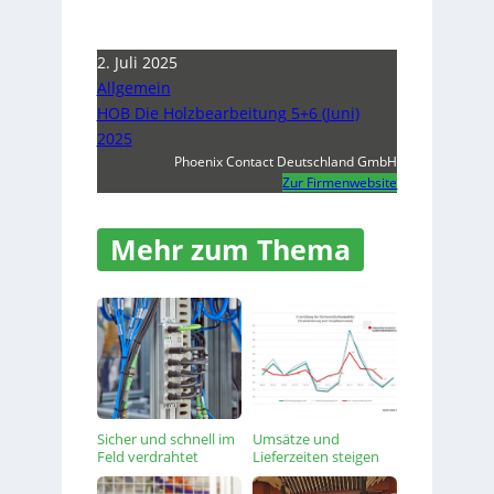
2. Juli 2025
Allgemein
HOB Die Holzbearbeitung 5+6 (Juni)
2025
Phoenix Contact Deutschland GmbH
Zur Firmenwebsite
Mehr zum Thema
Sicher und schnell im
Umsätze und
Feld verdrahtet
Lieferzeiten steigen