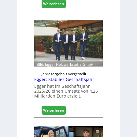
l
:
Weiterlesen
i
H
s
ä
i
f
e
e
r
l
t
e
s
e
i
r
c
ö
h
f
Bild: Egger Holzwerkstoffe GmbH
f
n
Jahresergebnis vorgestellt
Egger: Stabiles Geschäftsjahr
e
t
Egger hat im Geschäftsjahr
2025/26 einen Umsatz von 4,26
L
Milliarden Euro erzielt.
o
g
i
:
Weiterlesen
s
E
t
g
i
g
k
e