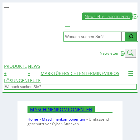
LinkedIn
Newsletter abonnieren
Search
LinkedIn
Newsletter
PRODUKTE
NEWS
+
+
MARKTÜBERSICHTEN
TERMINE
VIDEOS
LÖSUNGEN
LEUTE
Search
MASCHINENKOMPONENTEN
Home
»
Maschinenkomponenten
»
Umfassend
geschützt vor Cyber-Attacken