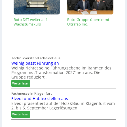
Roto DST weiter auf
Roto-Gruppe übernimmt
Wachstumskurs
Ultrafab Inc.
Technikvorstand scheidet aus
Weinig passt Führung an
Weinig richtet seine Führungsebene im Rahmen des
Programms ‚Transformation 2027‘ neu aus: Die
Gruppe reduziert…
:
Weiterlesen
W
e
Fachmesse in Klagenfurt
Elvedi und Hubtex stellen aus
i
Elvedi präsentiert auf der Holz&Bau in Klagenfurt vom
n
2. bis 5. September Lagerlösungen.
i
g
:
Weiterlesen
p
E
a
l