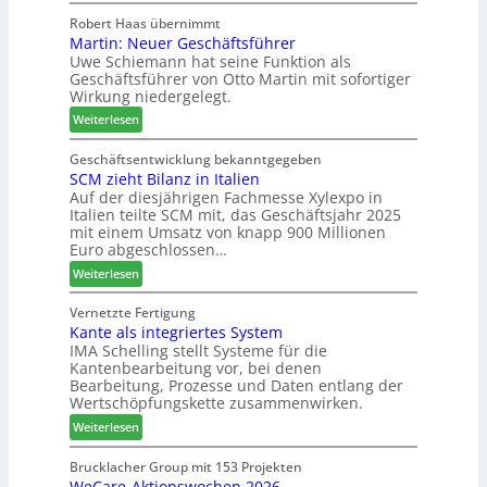
H
i
e
n
o
g
Robert Haas übernimmt
r
d
Martin: Neuer Geschäftsführer
m
t
z
e
Uwe Schiemann hat seine Funktion als
a
H
u
r
Geschäftsführer von Otto Martin mit sofortiger
g
o
m
Wirkung niedergelegt.
l
l
2
:
ä
Weiterlesen
z
0
M
d
b
2
a
t
Geschäftsentwicklung bekanntgegeben
a
7
SCM zieht Bilanz in Italien
r
z
u
Auf der diesjährigen Fachmesse Xylexpo in
t
u
p
Italien teilte SCM mit, das Geschäftsjahr 2025
i
m
r
mit einem Umsatz von knapp 900 Millionen
n
T
o
Euro abgeschlossen…
:
r
z
:
Weiterlesen
N
e
e
S
e
f
s
C
Vernetzte Fertigung
u
f
s
Kante als integriertes System
M
e
e
IMA Schelling stellt Systeme für die
z
r
i
Kantenbearbeitung vor, bei denen
i
G
n
Bearbeitung, Prozesse und Daten entlang der
e
e
Wertschöpfungskette zusammenwirken.
h
s
:
Weiterlesen
t
c
K
B
h
a
Brucklacher Group mit 153 Projekten
i
ä
WeCare-Aktionswochen 2026
n