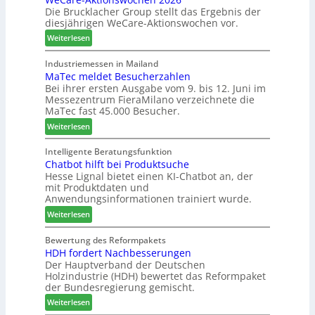
l
f
Die Brucklacher Group stellt das Ergebnis der
t
a
t
diesjährigen WeCare-Aktionswochen vor.
e
n
s
a
:
Weiterlesen
z
f
l
W
i
ü
s
e
Industriemessen in Mailand
n
h
i
MaTec meldet Besucherzahlen
C
I
r
n
Bei ihrer ersten Ausgabe vom 9. bis 12. Juni im
a
t
e
Messezentrum FieraMilano verzeichnete die
t
r
a
r
MaTec fast 45.000 Besucher.
e
e
l
g
:
-
Weiterlesen
i
r
M
A
e
i
a
k
Intelligente Beratungsfunktion
n
e
Chatbot hilft bei Produktsuche
T
t
Hesse Lignal bietet einen KI-Chatbot an, der
r
e
i
mit Produktdaten und
t
c
o
Anwendungsinformationen trainiert wurde.
e
m
n
s
:
e
Weiterlesen
s
S
C
l
w
y
h
d
Bewertung des Reformpakets
o
HDH fordert Nachbesserungen
s
a
e
c
Der Hauptverband der Deutschen
t
t
t
h
Holzindustrie (HDH) bewertet das Reformpaket
e
b
B
e
der Bundesregierung gemischt.
m
o
e
n
:
t
Weiterlesen
s
2
H
h