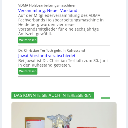
u
0
D
i
VDMA Holzbearbeitungsmaschinen
c
2
Versammlung: Neuer Vorstand
H
l
h
6
Auf der Mitgliederversammlung des VDMA
f
f
e
Fachverbands Holzbearbeitungsmaschine in
o
t
r
Heidelberg wurden vier neue
r
b
z
Vorstandsmitglieder für eine sechsjährige
d
e
a
Amtszeit gewählt.
e
i
h
:
Weiterlesen
r
P
l
V
t
r
e
e
Dr. Christian Terfloth geht in Ruhestand
N
o
n
Jowat-Vorstand verabschiedet
r
a
d
Bei Jowat ist Dr. Christian Terfloth zum 30. Juni
s
c
u
in den Ruhestand getreten.
a
h
k
m
:
Weiterlesen
b
t
m
J
e
s
l
o
s
u
u
w
s
c
n
a
e
h
DAS KÖNNTE SIE AUCH INTERESSIEREN
g
t
r
e
:
-
u
N
V
n
e
o
g
u
r
e
e
s
n
r
t