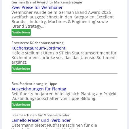
s
German Brand Award für Markenstrategie
v
Zwei Preise für Wemhöner
s
e
Wemhöner wurde beim German Brand Award 2026
t
d
zweifach ausgezeichnet: in den Kategorien ‚Excellent
F
i
Brands – Industry, Machines & Engineering‘ sowie
ü
u
‚Brand Strategy…
h
n
:
Weiterlesen
r
d
Z
u
H
w
Erweiterte Küchenausstattung
n
u
Küchenstauraum-Sortiment
e
g
b
Häfele stellt mit Utensio ST ein Stauraumsortiment für
i
a
t
Kücheninnenschränke vor, das das Utensio-Sortiment
P
n
e
ergänzt.
r
x
:
e
Weiterlesen
s
K
i
t
ü
s
e
Berufsorientierung in Lippe
c
e
l
Auszeichnungen für Plantag
h
f
l
Seit über zehn Jahren beteiligt sich Plantag am Projekt
e
ü
e
‚Ausbildungsbotschafter‘ von Lippe Bildung.
n
r
n
:
s
Weiterlesen
W
a
A
t
e
u
u
a
Fräsmaschinen für Möbelverbinder
m
s
Lamello-Fräser und -Verbinder
s
u
h
Ostermann bietet Nutfräsmaschinen für die
z
r
ö