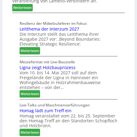
Verarbeitung von Lamello-Verbindern an.
e
a
n
i
u
e
:
Weiterlesen
c
m
r
L
h
-
a
n
Resilienz der Möbelzulieferer im Fokus
S
m
Leitthema der Interzum 2027
u
o
e
Die Interzum stellt das Leitthema ihrer
n
r
l
Ausgabe 2027 vor: ‚Beyond Boundaries:
g
t
l
Elevating Strategic Resilience‘.
e
i
o
:
Weiterlesen
n
m
-
L
f
e
F
e
Messeformat mit Live-Baustelle
ü
n
r
Ligna zeigt Holzbauprozess
i
r
t
ä
Vom 10. bis 14. Mai 2027 soll auf dem
t
P
s
Freigelände der Ligna in Hannover ein
t
l
e
Wohngebäude in Holzrahmenbauweise
h
a
r
entstehen – von der…
e
n
u
:
Weiterlesen
m
t
n
L
a
a
d
i
Live-Talks und Maschinenvorführungen
d
g
-
Homag lädt zum Treff ein
g
e
V
Homag veranstaltet vom 22. bis 25. September
n
r
e
den Homag-Treff an den Standorten Schopfloch
a
I
r
und Holzbronn.
z
n
b
:
e
Weiterlesen
t
i