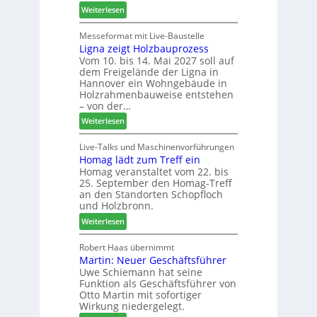
t
:
Weiterlesen
F
ü
L
r
r
e
Messeformat mit Live-Baustelle
ä
P
Ligna zeigt Holzbauprozess
i
s
l
Vom 10. bis 14. Mai 2027 soll auf
t
e
a
dem Freigelände der Ligna in
t
r
n
Hannover ein Wohngebäude in
h
u
t
Holzrahmenbauweise entstehen
e
n
a
– von der…
m
d
g
:
Weiterlesen
a
-
L
d
V
i
Live-Talks und Maschinenvorführungen
e
e
Homag lädt zum Treff ein
g
r
r
Homag veranstaltet vom 22. bis
n
I
b
25. September den Homag-Treff
a
n
i
an den Standorten Schopfloch
z
t
n
und Holzbronn.
e
e
d
:
Weiterlesen
i
r
e
H
g
z
r
o
Robert Haas übernimmt
t
u
Martin: Neuer Geschäftsführer
m
H
m
Uwe Schiemann hat seine
a
o
2
Funktion als Geschäftsführer von
g
l
0
Otto Martin mit sofortiger
l
z
2
Wirkung niedergelegt.
ä
b
7