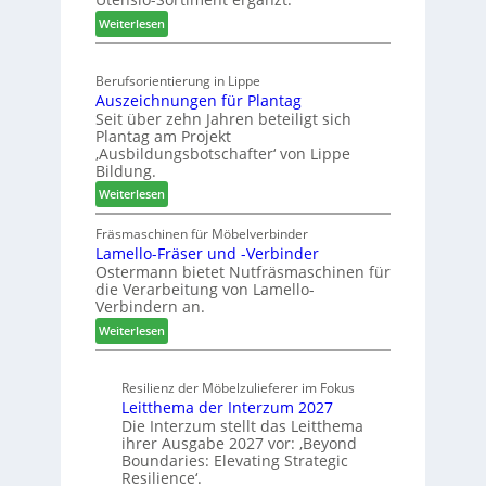
e
t
:
Weiterlesen
i
e
K
s
l
ü
e
l
Berufsorientierung in Lippe
c
f
e
Auszeichnungen für Plantag
h
ü
n
Seit über zehn Jahren beteiligt sich
e
r
a
Plantag am Projekt
n
W
u
‚Ausbildungsbotschafter‘ von Lippe
s
e
Bildung.
s
t
m
:
Weiterlesen
a
h
A
u
ö
u
Fräsmaschinen für Möbelverbinder
r
n
Lamello-Fräser und -Verbinder
s
a
e
Ostermann bietet Nutfräsmaschinen für
z
u
r
die Verarbeitung von Lamello-
e
m
Verbindern an.
i
-
:
c
Weiterlesen
S
L
h
o
a
n
r
Resilienz der Möbelzulieferer im Fokus
m
u
t
Leitthema der Interzum 2027
e
n
i
Die Interzum stellt das Leitthema
l
g
m
ihrer Ausgabe 2027 vor: ‚Beyond
l
e
e
Boundaries: Elevating Strategic
o
n
n
Resilience‘.
-
f