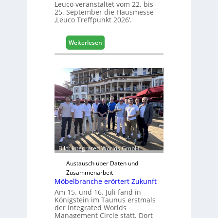
Leuco veranstaltet vom 22. bis
25. September die Hausmesse
‚Leuco Treffpunkt 2026‘.
:
Weiterlesen
L
e
u
c
o
l
ä
d
t
z
u
Bild: Integrated Worlds GmbH
r
H
Austausch über Daten und
a
Zusammenarbeit
Möbelbranche erörtert Zukunft
u
s
Am 15. und 16. Juli fand in
Königstein im Taunus erstmals
m
der Integrated Worlds
e
Management Circle statt. Dort
s