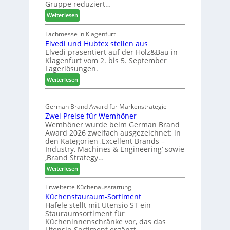
r
Gruppe reduziert…
S
e
t
:
Weiterlesen
i
a
W
c
b
e
Fachmesse in Klagenfurt
h
i
Elvedi und Hubtex stellen aus
i
Elvedi präsentiert auf der Holz&Bau in
n
l
Klagenfurt vom 2. bis 5. September
i
e
Lagerlösungen.
g
s
:
p
Weiterlesen
G
E
a
e
l
s
s
German Brand Award für Markenstrategie
v
s
c
Zwei Preise für Wemhöner
e
t
h
Wemhöner wurde beim German Brand
d
F
ä
Award 2026 zweifach ausgezeichnet: in
i
ü
f
den Kategorien ‚Excellent Brands –
u
h
Industry, Machines & Engineering‘ sowie
t
n
r
‚Brand Strategy…
s
d
u
:
Weiterlesen
j
H
n
Z
a
u
g
w
Erweiterte Küchenausstattung
h
b
a
Küchenstauraum-Sortiment
e
r
t
n
Häfele stellt mit Utensio ST ein
i
e
Stauraumsortiment für
P
x
Kücheninnenschränke vor, das das
r
s
Utensio-Sortiment ergänzt.