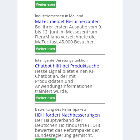
n
r
:
l
Weiterlesen
I
e
W
s
t
r
e
i
Industriemessen in Mailand
a
MaTec meldet Besucherzahlen
C
n
l
Bei ihrer ersten Ausgabe vom 9.
a
t
i
bis 12. Juni im Messezentrum
r
e
e
FieraMilano verzeichnete die
e
g
n
MaTec fast 45.000 Besucher.
-
r
:
Weiterlesen
A
i
M
k
e
a
Intelligente Beratungsfunktion
t
r
Chatbot hilft bei Produktsuche
T
i
t
Hesse Lignal bietet einen KI-
e
o
e
Chatbot an, der mit
c
n
s
Produktdaten und
m
s
S
Anwendungsinformationen
e
w
y
trainiert wurde.
l
o
s
:
Weiterlesen
d
c
t
C
e
h
e
h
Bewertung des Reformpakets
t
e
m
HDH fordert Nachbesserungen
a
B
n
Der Hauptverband der
t
e
2
Deutschen Holzindustrie (HDH)
b
s
0
bewertet das Reformpaket der
o
u
2
Bundesregierung gemischt.
t
c
6