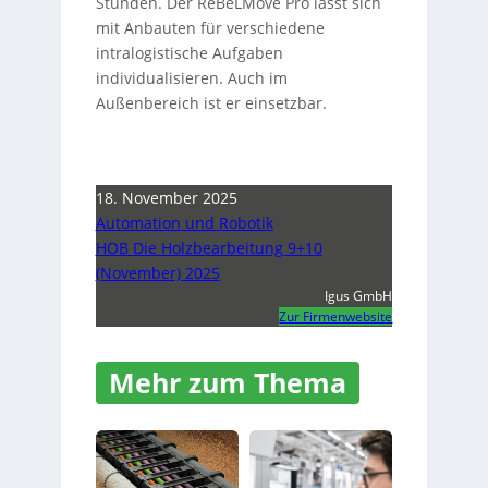
Stunden. Der ReBeLMove Pro lässt sich
mit Anbauten für verschiedene
intralogistische Aufgaben
individualisieren. Auch im
Außenbereich ist er einsetzbar.
18. November 2025
Automation und Robotik
HOB Die Holzbearbeitung 9+10
(November) 2025
Igus GmbH
Zur Firmenwebsite
Mehr zum Thema