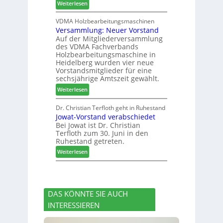
:
Weiterlesen
h
h
H
i
e
D
VDMA Holzbearbeitungsmaschinen
l
r
Versammlung: Neuer Vorstand
H
f
z
Auf der Mitgliederversammlung
f
t
a
des VDMA Fachverbands
o
b
h
Holzbearbeitungsmaschine in
r
e
l
Heidelberg wurden vier neue
d
i
e
Vorstandsmitglieder für eine
e
P
sechsjährige Amtszeit gewählt.
n
r
r
:
Weiterlesen
t
o
V
N
d
e
Dr. Christian Terfloth geht in Ruhestand
a
u
Jowat-Vorstand verabschiedet
r
c
k
Bei Jowat ist Dr. Christian
s
h
t
Terfloth zum 30. Juni in den
a
b
s
Ruhestand getreten.
m
e
u
:
m
Weiterlesen
s
c
J
l
s
h
o
u
e
e
w
n
r
a
g
u
DAS KÖNNTE SIE AUCH
t
:
n
INTERESSIEREN
-
N
g
V
e
e
o