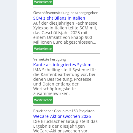
:
Weiterlesen
d
a
M
t
u
a
Geschäftsentwicklung bekanntgegeben
z
p
SCM zieht Bilanz in Italien
r
u
r
Auf der diesjährigen Fachmesse
t
m
o
Xylexpo in Italien teilte SCM mit,
i
T
z
das Geschäftsjahr 2025 mit
n
r
e
einem Umsatz von knapp 900
:
e
s
Millionen Euro abgeschlossen…
N
f
s
:
Weiterlesen
e
f
S
u
e
C
Vernetzte Fertigung
e
i
Kante als integriertes System
M
r
n
IMA Schelling stellt Systeme für
z
G
die Kantenbearbeitung vor, bei
i
e
denen Bearbeitung, Prozesse
e
s
und Daten entlang der
h
c
Wertschöpfungskette
t
h
zusammenwirken.
B
ä
:
Weiterlesen
i
f
K
l
t
a
Brucklacher Group mit 153 Projekten
a
s
WeCare-Aktionswochen 2026
n
n
f
Die Brucklacher Group stellt das
t
z
ü
Ergebnis der diesjährigen
e
i
h
WeCare-Aktionswochen vor.
a