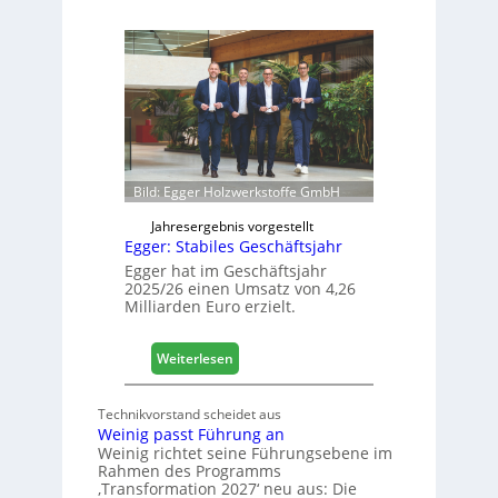
s
ä
i
f
e
e
r
l
t
e
s
e
i
r
c
ö
h
f
Bild: Egger Holzwerkstoffe GmbH
f
n
Jahresergebnis vorgestellt
Egger: Stabiles Geschäftsjahr
e
t
Egger hat im Geschäftsjahr
2025/26 einen Umsatz von 4,26
L
Milliarden Euro erzielt.
o
g
i
:
Weiterlesen
s
E
t
g
Technikvorstand scheidet aus
i
g
Weinig passt Führung an
k
e
Weinig richtet seine Führungsebene im
b
r
Rahmen des Programms
e
:
‚Transformation 2027‘ neu aus: Die