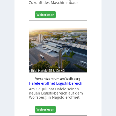
Zukunft des Maschinenbaus.
r
t
:
Z
Weiterlesen
M
u
a
k
s
u
c
n
h
f
i
t
n
e
n
b
a
Bild: Häfele SE & Co KG
u
d
Versandzentrum am Wolfsberg
Häfele eröffnet Logistikbereich
i
g
Am 17. Juli hat Häfele seinen
neuen Logistikbereich auf dem
i
Wolfsberg in Nagold eröffnet.
t
a
l
:
Weiterlesen
i
H