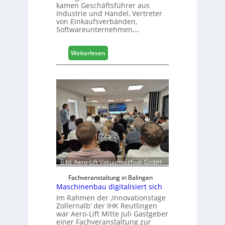
kamen Geschäftsführer aus
s
Industrie und Handel, Vertreter
e
von Einkaufsverbänden,
Softwareunternehmen,…
:
Weiterlesen
M
ö
b
e
l
b
r
a
n
c
h
Bild: Aero-Lift Vakuumtechnik GmbH
e
e
Fachveranstaltung in Balingen
Maschinenbau digitalisiert sich
r
ö
Im Rahmen der ‚Innovationstage
Zollernalb‘ der IHK Reutlingen
r
war Aero-Lift Mitte Juli Gastgeber
t
einer Fachveranstaltung zur
e