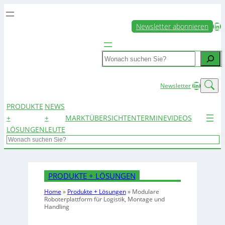
LinkedIn
Newsletter abonnieren
Search
LinkedIn
Newsletter
PRODUKTE
NEWS
+
+
MARKTÜBERSICHTEN
TERMINE
VIDEOS
LÖSUNGEN
LEUTE
Search
PRODUKTE + LÖSUNGEN
Home
»
Produkte + Lösungen
»
Modulare
Roboterplattform für Logistik, Montage und
Handling