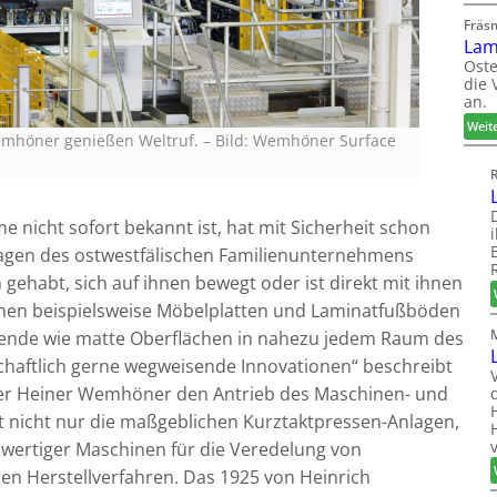
Fräs
Lam
Oste
die 
an.
Weit
emhöner genießen Weltruf.
–
Bild: Wemhöner Surface
icht sofort bekannt ist, hat mit Sicherheit schon
nlagen des ostwestfälischen Familienunternehmens
 gehabt, sich auf ihnen bewegt oder ist direkt mit ihnen
en beispielsweise Möbelplatten und Laminatfußböden
ende wie matte Oberflächen in nahezu jedem Raum des
schaftlich gerne wegweisende Innovationen“ beschreibt
er Heiner Wemhöner den Antrieb des Maschinen- und
t nicht nur die maßgeblichen Kurztaktpressen-Anlagen,
wertiger Maschinen für die Veredelung von
hen Herstellverfahren. Das 1925 von Heinrich