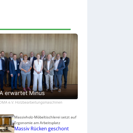
s
c
h
i
e
d
e
t
 erwartet Minus
VDMA e.V. Holzbearbeitungsmaschinen
Massivholz-Möbeltischlerei setzt auf
Ergonomie am Arbeitsplatz
Massiv Rücken geschont