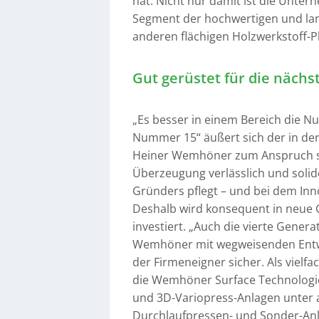
hat. Nicht nur damit ist die Un
Segment der hochwertigen und lan
anderen flächigen Holzwerkstoff-
Gut gerüstet für die näch
„Es besser in einem Bereich die N
Nummer 15“ äußert sich der in der
Heiner Wemhöner zum Anspruch se
Überzeugung verlässlich und solide
Gründers pflegt – und bei dem Inno
Deshalb wird konsequent in neue 
investiert. „Auch die vierte Gener
Wemhöner mit wegweisenden Entwi
der Firmeneigner sicher. Als vielf
die Wemhöner Surface Technologi
und 3D-Variopress-Anlagen unter 
Durchlaufpressen- und Sonder-Anlage