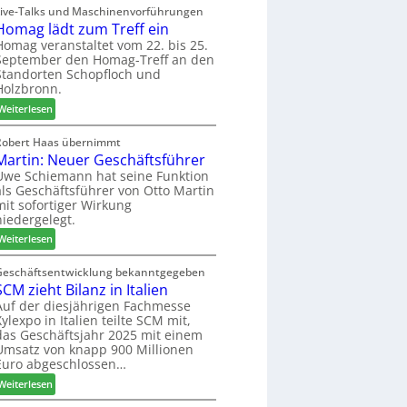
V
i
Live-Talks und Maschinenvorführungen
e
e
Homag lädt zum Treff ein
g
r
r
n
Homag veranstaltet vom 22. bis 25.
I
b
September den Homag-Treff an den
a
n
i
Standorten Schopfloch und
z
t
Holzbronn.
n
e
e
d
:
i
Weiterlesen
r
e
H
g
z
r
o
t
Robert Haas übernimmt
u
Martin: Neuer Geschäftsführer
m
H
m
a
o
Uwe Schiemann hat seine Funktion
2
als Geschäftsführer von Otto Martin
g
l
0
mit sofortiger Wirkung
l
z
2
niedergelegt.
ä
b
7
:
d
Weiterlesen
a
M
t
u
a
z
Geschäftsentwicklung bekanntgegeben
p
SCM zieht Bilanz in Italien
r
u
r
t
m
Auf der diesjährigen Fachmesse
o
Xylexpo in Italien teilte SCM mit,
i
T
z
das Geschäftsjahr 2025 mit einem
n
r
e
Umsatz von knapp 900 Millionen
:
e
s
Euro abgeschlossen…
N
f
s
:
Weiterlesen
e
f
S
u
e