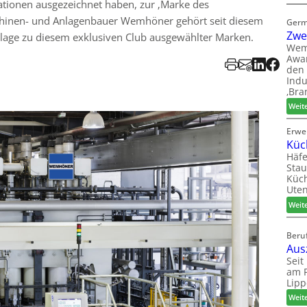
ationen ausgezeichnet haben, zur ‚Marke des
chinen- und Anlagenbauer Wemhöner gehört seit diesem
Germ
Zwe
nlage zu diesem exklusiven Club ausgewählter Marken.
Wem
Awar
den 
Indu
‚Bra
Weit
Erwe
Küc
Häfe
Stau
Küch
Uten
Weit
Beruf
Aus
Seit
am P
Lipp
Weit