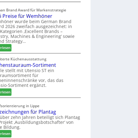
a
E
s
l
an Brand Award für Markenstrategie
s
v
i Preise für Wemhöner
t
e
höner wurde beim German Brand
F
d
d 2026 zweifach ausgezeichnet: in
ü
i
Kategorien ‚Excellent Brands –
h
u
stry, Machines & Engineering‘ sowie
r
n
nd Strategy…
u
d
:
erlesen
n
H
Z
g
u
w
iterte Küchenausstattung
a
b
henstauraum-Sortiment
e
n
t
i
le stellt mit Utensio ST ein
e
raumsortiment für
P
x
eninnenschränke vor, das das
r
s
sio-Sortiment ergänzt.
e
t
:
i
erlesen
e
K
s
l
ü
e
sorientierung in Lippe
l
c
f
zeichnungen für Plantag
e
h
ü
 über zehn Jahren beteiligt sich Plantag
n
e
r
rojekt ‚Ausbildungsbotschafter‘ von
a
n
W
e Bildung.
u
s
e
:
erlesen
s
t
m