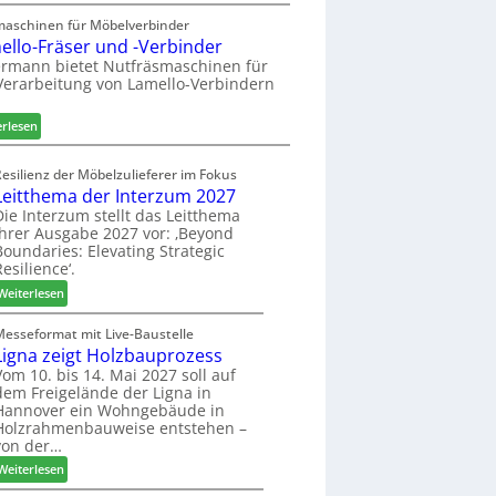
A
a
h
u
maschinen für Möbelverbinder
u
ö
ello-Fräser und -Verbinder
s
r
n
z
rmann bietet Nutfräsmaschinen für
a
e
Verarbeitung von Lamello-Verbindern
e
u
r
i
m
c
:
erlesen
-
h
L
S
n
a
o
Resilienz der Möbelzulieferer im Fokus
u
m
r
Leitthema der Interzum 2027
n
e
t
Die Interzum stellt das Leitthema
g
l
ihrer Ausgabe 2027 vor: ‚Beyond
i
e
l
Boundaries: Elevating Strategic
m
n
o
Resilience‘.
e
f
-
n
:
Weiterlesen
ü
F
t
L
r
r
e
Messeformat mit Live-Baustelle
P
ä
Ligna zeigt Holzbauprozess
i
l
s
t
Vom 10. bis 14. Mai 2027 soll auf
a
e
dem Freigelände der Ligna in
t
n
r
Hannover ein Wohngebäude in
h
t
u
Holzrahmenbauweise entstehen –
e
a
n
von der…
m
g
d
:
Weiterlesen
a
-
L
d