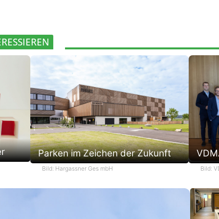
ERESSIEREN
er
Parken im Zeichen der Zukunft
VDMA
Bild: Hargassner Ges mbH
Bild: 