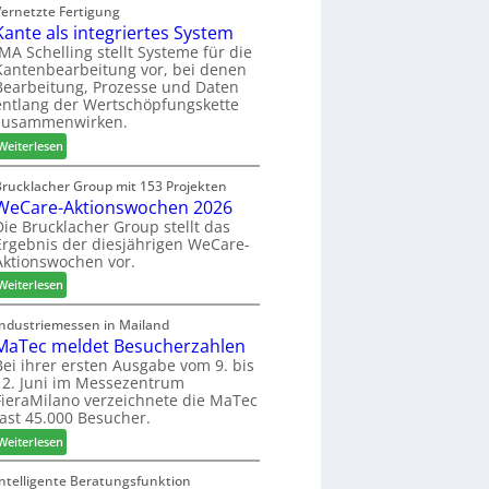
C
Vernetzte Fertigung
e
i
Kante als integriertes System
M
r
n
z
IMA Schelling stellt Systeme für die
G
Kantenbearbeitung vor, bei denen
i
e
Bearbeitung, Prozesse und Daten
e
s
entlang der Wertschöpfungskette
h
c
zusammenwirken.
t
h
:
Weiterlesen
B
ä
K
i
f
a
Brucklacher Group mit 153 Projekten
l
t
WeCare-Aktionswochen 2026
n
a
s
t
Die Brucklacher Group stellt das
n
f
Ergebnis der diesjährigen WeCare-
e
z
ü
Aktionswochen vor.
a
i
h
l
:
Weiterlesen
n
r
s
W
I
e
i
e
Industriemessen in Mailand
t
r
n
MaTec meldet Besucherzahlen
C
a
t
a
Bei ihrer ersten Ausgabe vom 9. bis
l
e
12. Juni im Messezentrum
r
i
FieraMilano verzeichnete die MaTec
g
e
e
fast 45.000 Besucher.
r
-
n
i
:
A
Weiterlesen
e
M
k
r
a
t
Intelligente Beratungsfunktion