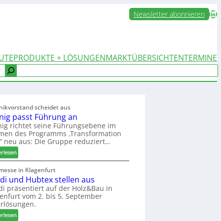
LinkedIn
Newsletter abonnieren
UTE
PRODUKTE + LÖSUNGEN
MARKTÜBERSICHTEN
TERMINE
nikvorstand scheidet aus
nig passt Führung an
ig richtet seine Führungsebene im
men des Programms ‚Transformation
‘ neu aus: Die Gruppe reduziert…
:
erlesen
W
e
messe in Klagenfurt
edi und Hubtex stellen aus
i
n
di präsentiert auf der Holz&Bau in
enfurt vom 2. bis 5. September
i
rlösungen.
g
p
:
erlesen