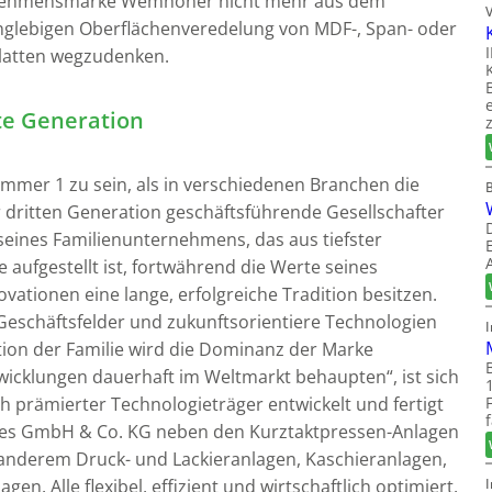
ternehmensmarke Wemhöner nicht mehr aus dem
glebigen Oberflächenveredelung von MDF-, Span- oder
Platten wegzudenken.
ste Generation
ummer 1 zu sein, als in verschiedenen Branchen die
 dritten Generation geschäftsführende Gesellschafter
ines Familienunternehmens, das aus tiefster
 aufgestellt ist, fortwährend die Werte seines
vationen eine lange, erfolgreiche Tradition besitzen.
Geschäftsfelder und zukunftsorientiere Technologien
ation der Familie wird die Dominanz der Marke
cklungen dauerhaft im Weltmarkt behaupten“, ist sich
ach prämierter Technologieträger entwickelt und fertigt
es GmbH & Co. KG neben den Kurztaktpressen-Anlagen
anderem Druck- und Lackieranlagen, Kaschieranlagen,
n. Alle flexibel, effizient und wirtschaftlich optimiert.