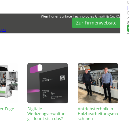
Wemhöner Surface Technologies GmbH & Co. KG
Zur Firmenwebsite
2022
er Fuge
Digitale
Antriebstechnik in
Werkzeugverwaltun
Holzbearbeitungsma
g – lohnt sich das?
schinen