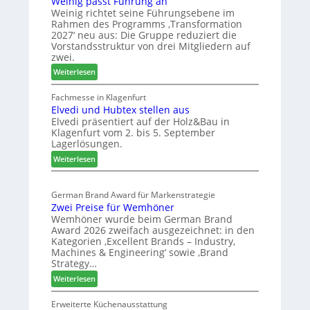
Weinig passt Führung an
e
u
l
Weinig richtet seine Führungsebene im
l
r
a
Rahmen des Programms ‚Transformation
b
H
n
2027‘ neu aus: Die Gruppe reduziert die
r
a
d
Vorstandsstruktur von drei Mitgliedern auf
a
u
zwei.
n
s
:
Weiterlesen
c
m
W
h
e
e
Fachmesse in Klagenfurt
e
s
Elvedi und Hubtex stellen aus
i
e
s
Elvedi präsentiert auf der Holz&Bau in
n
r
e
Klagenfurt vom 2. bis 5. September
i
ö
Lagerlösungen.
g
r
:
p
Weiterlesen
t
E
a
e
l
s
r
German Brand Award für Markenstrategie
v
s
t
Zwei Preise für Wemhöner
e
t
Z
Wemhöner wurde beim German Brand
d
F
u
Award 2026 zweifach ausgezeichnet: in den
i
ü
k
Kategorien ‚Excellent Brands – Industry,
u
h
u
Machines & Engineering‘ sowie ‚Brand
n
r
Strategy…
n
d
u
f
:
Weiterlesen
H
n
t
Z
u
g
w
Erweiterte Küchenausstattung
b
a