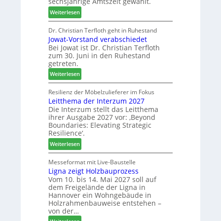
sechsjährige Amtszeit gewählt.
r
r
n
:
Weiterlesen
t
o
V
N
d
e
Dr. Christian Terfloth geht in Ruhestand
a
u
Jowat-Vorstand verabschiedet
r
c
k
Bei Jowat ist Dr. Christian Terfloth
s
h
t
zum 30. Juni in den Ruhestand
a
b
s
getreten.
m
e
u
:
m
Weiterlesen
s
c
J
l
s
h
o
u
Resilienz der Möbelzulieferer im Fokus
e
e
Leitthema der Interzum 2027
w
n
r
Die Interzum stellt das Leitthema
a
g
u
ihrer Ausgabe 2027 vor: ‚Beyond
t
:
n
Boundaries: Elevating Strategic
-
N
g
Resilience‘.
V
e
e
:
Weiterlesen
o
u
n
L
r
e
e
Messeformat mit Live-Baustelle
s
r
Ligna zeigt Holzbauprozess
i
t
V
Vom 10. bis 14. Mai 2027 soll auf
t
a
o
dem Freigelände der Ligna in
t
n
r
Hannover ein Wohngebäude in
h
d
s
Holzrahmenbauweise entstehen –
e
v
t
von der…
m
e
a
: