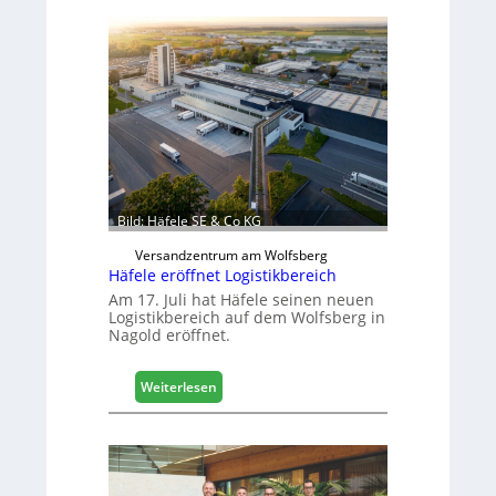
s
c
h
i
n
e
n
b
a
u
Bild: Häfele SE & Co KG
d
i
Versandzentrum am Wolfsberg
g
Häfele eröffnet Logistikbereich
i
Am 17. Juli hat Häfele seinen neuen
t
Logistikbereich auf dem Wolfsberg in
Nagold eröffnet.
a
l
i
:
Weiterlesen
s
H
i
ä
e
f
r
e
t
l