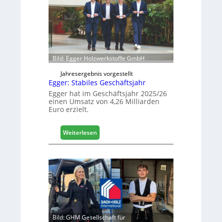
s
e
i
e
c
r
h
ö
f
f
Bild: Egger Holzwerkstoffe GmbH
n
e
Jahresergebnis vorgestellt
Egger: Stabiles Geschäftsjahr
t
L
Egger hat im Geschäftsjahr 2025/26
einen Umsatz von 4,26 Milliarden
o
Euro erzielt.
g
i
s
:
Weiterlesen
t
E
i
g
k
g
b
e
e
r
r
:
e
S
i
t
c
a
Bild: GHM Gesellschaft für