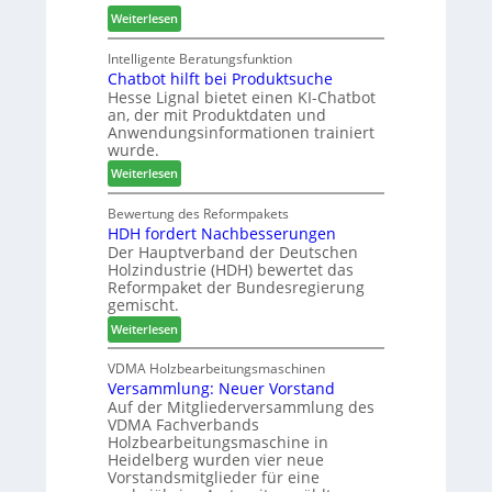
r
n
:
Weiterlesen
A
u
t
M
k
n
a
a
Intelligente Beratungsfunktion
t
d
g
Chatbot hilft bei Produktsuche
T
i
-
Hesse Lignal bietet einen KI-Chatbot
e
o
V
an, der mit Produktdaten und
c
n
e
Anwendungsinformationen trainiert
m
s
r
wurde.
e
w
b
:
Weiterlesen
l
o
i
C
d
c
n
h
Bewertung des Reformpakets
e
h
d
HDH fordert Nachbesserungen
a
t
e
e
Der Hauptverband der Deutschen
t
B
n
r
Holzindustrie (HDH) bewertet das
b
e
2
Reformpaket der Bundesregierung
o
s
0
gemischt.
t
u
2
:
Weiterlesen
h
c
6
H
i
h
D
VDMA Holzbearbeitungsmaschinen
l
e
Versammlung: Neuer Vorstand
H
f
r
Auf der Mitgliederversammlung des
f
t
z
VDMA Fachverbands
o
b
a
Holzbearbeitungsmaschine in
r
e
h
Heidelberg wurden vier neue
d
i
l
Vorstandsmitglieder für eine
e
P
e