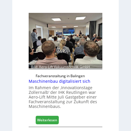
Bild: Aero-Lift Vakuumtechnik GmbH
Fachveranstaltung in Balingen
Maschinenbau digitalisiert sich
Im Rahmen der ‚Innovationstage
Zollernalb‘ der IHK Reutlingen war
Aero-Lift Mitte Juli Gastgeber einer
Fachveranstaltung zur Zukunft des
Maschinenbaus.
:
Weiterlesen
M
a