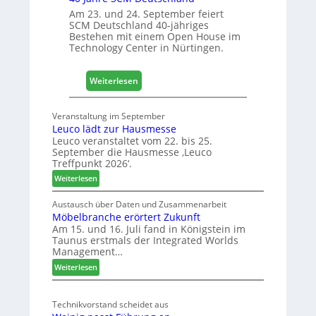
h
Am 23. und 24. September feiert
+
SCM Deutschland 40-jähriges
Bestehen mit einem Open House im
H
Technology Center in Nürtingen.
o
l
z
:
Weiterlesen
2
4
0
0
Veranstaltung im September
2
J
Leuco lädt zur Hausmesse
8
a
Leuco veranstaltet vom 22. bis 25.
h
September die Hausmesse ‚Leuco
r
Treffpunkt 2026‘.
e
:
Weiterlesen
S
L
C
e
Austausch über Daten und Zusammenarbeit
M
Möbelbranche erörtert Zukunft
u
D
Am 15. und 16. Juli fand in Königstein im
c
Taunus erstmals der Integrated Worlds
e
o
Management…
u
l
:
ä
Weiterlesen
t
M
d
s
ö
t
c
Technikvorstand scheidet aus
b
z
h