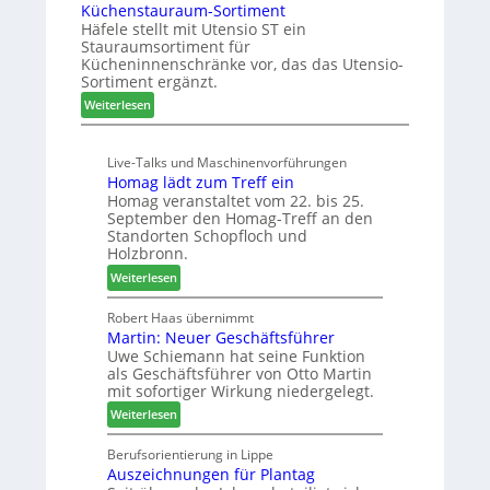
Küchenstauraum-Sortiment
e
t
n
Häfele stellt mit Utensio ST ein
i
e
Stauraumsortiment für
P
x
Kücheninnenschränke vor, das das Utensio-
r
s
Sortiment ergänzt.
e
t
:
Weiterlesen
i
e
K
s
l
ü
e
l
Live-Talks und Maschinenvorführungen
c
f
e
Homag lädt zum Treff ein
h
ü
n
Homag veranstaltet vom 22. bis 25.
e
r
a
September den Homag-Treff an den
n
W
u
Standorten Schopfloch und
s
e
Holzbronn.
s
t
m
:
Weiterlesen
a
h
H
u
ö
o
Robert Haas übernimmt
r
n
Martin: Neuer Geschäftsführer
m
a
e
Uwe Schiemann hat seine Funktion
a
u
r
als Geschäftsführer von Otto Martin
g
m
mit sofortiger Wirkung niedergelegt.
l
-
:
ä
Weiterlesen
S
M
d
o
a
t
Berufsorientierung in Lippe
r
Auszeichnungen für Plantag
r
z
t