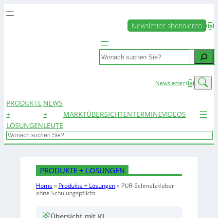
LinkedIn
Newsletter abonnieren
Search
LinkedIn
Newsletter
PRODUKTE
NEWS
+
+
MARKTÜBERSICHTEN
TERMINE
VIDEOS
LÖSUNGEN
LEUTE
Search
PRODUKTE + LÖSUNGEN
Home
»
Produkte + Lösungen
»
PUR-Schmelzkleber
ohne Schulungspflicht
Übersicht mit KI