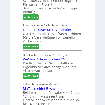
Seit über zehn Jahren beteiligt sich
t
u
i
Plantag am Projekt
i
m
m
‚Ausbildungsbotschafter‘ von Lippe
n
T
e
Bildung.
:
r
n
:
Weiterlesen
N
e
t
A
e
f
u
Fräsmaschinen für Möbelverbinder
u
f
Lamello-Fräser und -Verbinder
s
e
e
Ostermann bietet Nutfräsmaschinen
z
r
i
für die Verarbeitung von Lamello-
e
G
n
Verbindern an.
i
e
:
c
Weiterlesen
s
L
h
c
a
n
Brucklacher Group mit 153 Projekten
h
WeCare-Aktionswochen 2026
m
u
ä
Die Brucklacher Group stellt das
e
n
f
Ergebnis der diesjährigen WeCare-
l
g
t
Aktionswochen vor.
l
e
s
:
o
Weiterlesen
n
f
W
-
f
ü
e
F
Industriemessen in Mailand
ü
h
MaTec meldet Besucherzahlen
C
r
r
r
Bei ihrer ersten Ausgabe vom 9. bis
a
ä
P
e
12. Juni im Messezentrum
r
s
l
r
FieraMilano verzeichnete die MaTec
e
e
a
fast 45.000 Besucher.
-