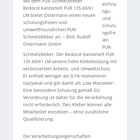
Mit dem PUR-Schmelzkleber
eichnu
Redocol Kantomelt PUR 135.60/61
ngs-
LM bietet Ostermann einen neuen
und
schulungsfreien und
schulu
umweltfreundlichen PUR-
ngsfre
Schmelzkleber an.
–
Bild: Rudolf
ien
Ostermann GmbH
PUR-
Schmelzkleber. Der Redocol Kantomelt PUR
135.60/61 LM vereint hohe Klebeleistung mit
verbessertem Arbeits- und Umweltschutz.
Er enthält weniger als 0,1% monomeres
Isocyanat und gilt damit als ‚Low Monomer‘.
Eine besondere Schulung gemäß EU-
Verordnung ist daher für die Verarbeitung
nicht erforderlich. Den Kleber können alle
Mitarbeiter einsetzen – ohne zusätzliche
Qualifizierung.
Die Verarbeitungseigenschaften