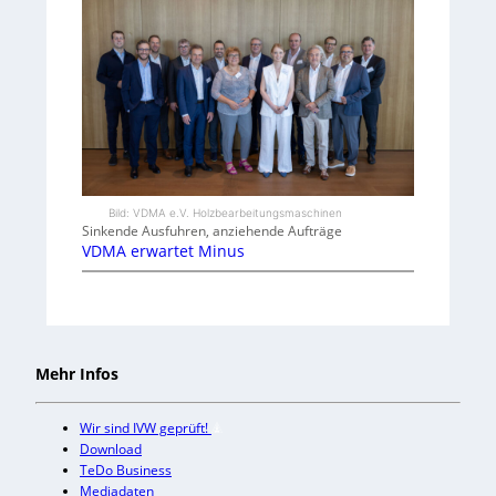
Bild: VDMA e.V. Holzbearbeitungsmaschinen
Sinkende Ausfuhren, anziehende Aufträge
VDMA erwartet Minus
Mehr Infos
Wir sind IVW geprüft!
Download
TeDo Business
Mediadaten