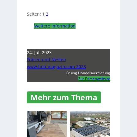
Seiten:
1
2
Weitere Information
24. Juli 2023
Fräsen und Nesten
www.hob-magazin.com 2023
Cruing Handelsvertretung
Zur Firmenwebsite
Mehr zum Thema