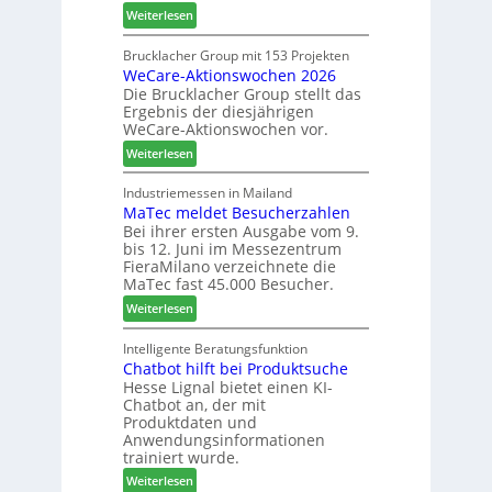
:
Weiterlesen
h
c
L
n
h
a
Brucklacher Group mit 153 Projekten
u
ä
WeCare-Aktionswochen 2026
m
n
f
Die Brucklacher Group stellt das
e
g
t
Ergebnis der diesjährigen
l
e
s
WeCare-Aktionswochen vor.
l
n
f
:
o
Weiterlesen
f
ü
W
-
ü
h
e
F
Industriemessen in Mailand
r
r
MaTec meldet Besucherzahlen
C
r
P
e
Bei ihrer ersten Ausgabe vom 9.
a
ä
l
r
bis 12. Juni im Messezentrum
r
s
a
FieraMilano verzeichnete die
e
e
n
MaTec fast 45.000 Besucher.
-
r
t
:
Weiterlesen
A
u
a
M
k
n
g
a
Intelligente Beratungsfunktion
t
d
Chatbot hilft bei Produktsuche
T
i
-
Hesse Lignal bietet einen KI-
e
o
V
Chatbot an, der mit
c
n
e
Produktdaten und
m
s
r
Anwendungsinformationen
e
w
b
trainiert wurde.
l
o
i
:
Weiterlesen
d
c
n