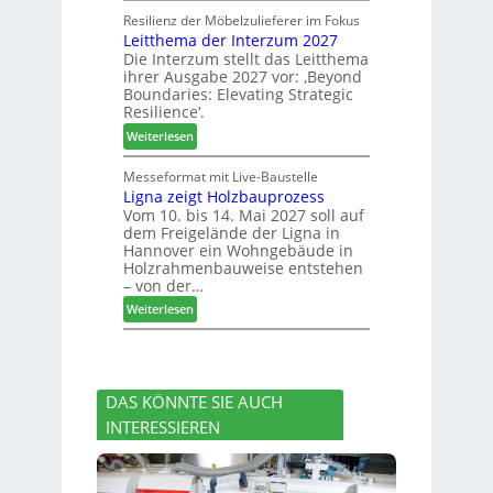
s
h
o
u
Resilienz der Möbelzulieferer im Fokus
e
e
Leitthema der Interzum 2027
w
n
r
Die Interzum stellt das Leitthema
a
g
u
ihrer Ausgabe 2027 vor: ‚Beyond
t
:
n
Boundaries: Elevating Strategic
-
N
g
Resilience‘.
V
e
e
:
Weiterlesen
o
u
n
L
r
e
e
Messeformat mit Live-Baustelle
s
r
Ligna zeigt Holzbauprozess
i
t
V
Vom 10. bis 14. Mai 2027 soll auf
t
a
o
dem Freigelände der Ligna in
t
n
r
Hannover ein Wohngebäude in
h
d
s
Holzrahmenbauweise entstehen
e
v
t
– von der…
m
e
a
:
Weiterlesen
a
r
n
L
d
a
d
i
e
b
g
r
s
n
I
c
DAS KÖNNTE SIE AUCH
a
n
h
INTERESSIEREN
z
t
i
e
e
e
i
r
d
g
z