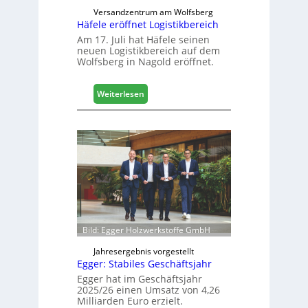
d
Versandzentrum am Wolfsberg
Häfele eröffnet Logistikbereich
i
g
Am 17. Juli hat Häfele seinen
neuen Logistikbereich auf dem
i
Wolfsberg in Nagold eröffnet.
t
a
l
:
Weiterlesen
i
H
s
ä
i
f
e
e
r
l
t
e
s
e
i
r
c
ö
h
f
Bild: Egger Holzwerkstoffe GmbH
f
n
Jahresergebnis vorgestellt
Egger: Stabiles Geschäftsjahr
e
t
Egger hat im Geschäftsjahr
2025/26 einen Umsatz von 4,26
L
Milliarden Euro erzielt.
o