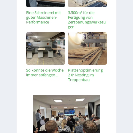
Eine Schreinerei mit
3.500m² für die
guter Maschinen-
Fertigung von
Performance
Zerspanungswerkzeu
gen
So könnte die Woche
Plattenoptimierung
immer anfangen…
2.0: Nesting im
Treppenbau