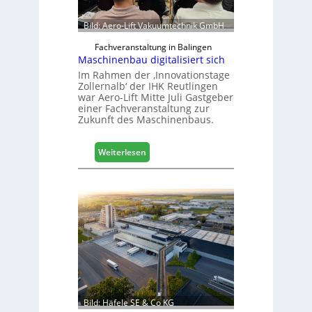
Bild: Aero-Lift Vakuumtechnik GmbH
Fachveranstaltung in Balingen
Maschinenbau digitalisiert sich
Im Rahmen der ‚Innovationstage
Zollernalb‘ der IHK Reutlingen
war Aero-Lift Mitte Juli Gastgeber
einer Fachveranstaltung zur
Zukunft des Maschinenbaus.
:
Weiterlesen
M
a
s
c
h
i
n
e
n
b
a
Bild: Häfele SE & Co KG
u