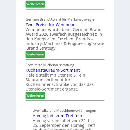
r
:
p
Weiterlesen
t
E
a
e
l
s
r
German Brand Award für Markenstrategie
v
s
t
Zwei Preise für Wemhöner
e
t
Z
Wemhöner wurde beim German Brand
d
F
u
Award 2026 zweifach ausgezeichnet: in
i
ü
k
den Kategorien ‚Excellent Brands –
u
h
u
Industry, Machines & Engineering‘ sowie
n
r
‚Brand Strategy…
n
d
u
f
:
Weiterlesen
H
n
t
Z
u
g
w
Erweiterte Küchenausstattung
b
a
Küchenstauraum-Sortiment
e
t
n
Häfele stellt mit Utensio ST ein
i
e
Stauraumsortiment für
P
x
Kücheninnenschränke vor, das das
r
s
Utensio-Sortiment ergänzt.
e
t
:
Weiterlesen
i
e
K
s
l
ü
e
l
Live-Talks und Maschinenvorführungen
c
f
e
Homag lädt zum Treff ein
h
ü
n
Homag veranstaltet vom 22. bis
e
r
a
25. September den Homag-Treff
n
W
u
an den Standorten Schopfloch