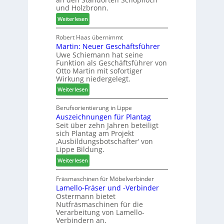
s
e
und Holzbronn.
s
t
m
:
Weiterlesen
a
h
H
u
ö
o
Robert Haas übernimmt
r
n
Martin: Neuer Geschäftsführer
m
a
e
Uwe Schiemann hat seine
a
u
r
Funktion als Geschäftsführer von
g
m
Otto Martin mit sofortiger
l
-
Wirkung niedergelegt.
ä
S
:
Weiterlesen
d
o
M
t
r
a
Berufsorientierung in Lippe
z
t
Auszeichnungen für Plantag
r
u
i
Seit über zehn Jahren beteiligt
t
m
m
sich Plantag am Projekt
i
T
e
‚Ausbildungsbotschafter‘ von
n
r
n
Lippe Bildung.
:
e
t
:
Weiterlesen
N
f
A
e
f
u
Fräsmaschinen für Möbelverbinder
u
e
Lamello-Fräser und -Verbinder
s
e
i
Ostermann bietet
z
r
n
Nutfräsmaschinen für die
e
G
Verarbeitung von Lamello-
i
e
Verbindern an.
c
s