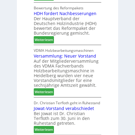
C
e
h
d
h
Bewertung des Reformpakets
t
e
e
HDH fordert Nachbesserungen
a
B
n
r
Der Hauptverband der
t
e
2
Deutschen Holzindustrie (HDH)
b
s
0
bewertet das Reformpaket der
o
u
2
Bundesregierung gemischt.
t
c
6
:
Weiterlesen
h
h
H
i
e
D
VDMA Holzbearbeitungsmaschinen
l
r
Versammlung: Neuer Vorstand
H
f
z
Auf der Mitgliederversammlung
f
t
a
des VDMA Fachverbands
o
b
h
Holzbearbeitungsmaschine in
r
e
l
Heidelberg wurden vier neue
d
i
e
Vorstandsmitglieder für eine
e
P
sechsjährige Amtszeit gewählt.
n
r
r
:
Weiterlesen
t
o
V
N
d
e
Dr. Christian Terfloth geht in Ruhestand
a
u
Jowat-Vorstand verabschiedet
r
c
k
Bei Jowat ist Dr. Christian
s
h
t
Terfloth zum 30. Juni in den
a
b
s
Ruhestand getreten.
m
e
u
:
m
Weiterlesen
s
c
J
l