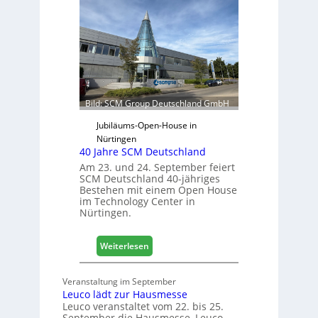
t
t
r
s
e
j
t
a
e
h
r
r
f
ü
Bild: SCM Group Deutschland GmbH
r
D
Jubiläums-Open-House in
a
Nürtingen
40 Jahre SCM Deutschland
c
h
Am 23. und 24. September feiert
SCM Deutschland 40-jähriges
+
Bestehen mit einem Open House
H
im Technology Center in
o
Nürtingen.
l
z
:
2
Weiterlesen
4
0
0
2
Veranstaltung im September
J
8
Leuco lädt zur Hausmesse
a
Leuco veranstaltet vom 22. bis 25.
h
September die Hausmesse ‚Leuco