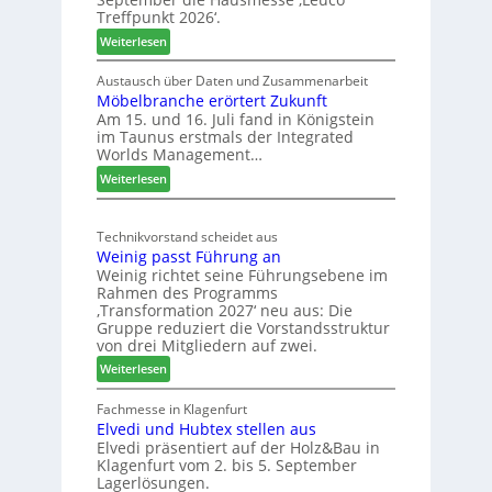
r
Treffpunkt 2026‘.
e
:
Weiterlesen
S
L
C
e
Austausch über Daten und Zusammenarbeit
M
Möbelbranche erörtert Zukunft
u
D
Am 15. und 16. Juli fand in Königstein
c
im Taunus erstmals der Integrated
e
o
Worlds Management…
u
l
:
ä
Weiterlesen
t
M
d
s
ö
t
c
Technikvorstand scheidet aus
b
z
h
Weinig passt Führung an
e
u
l
Weinig richtet seine Führungsebene im
l
r
a
Rahmen des Programms
b
H
n
‚Transformation 2027‘ neu aus: Die
r
a
d
Gruppe reduziert die Vorstandsstruktur
a
u
von drei Mitgliedern auf zwei.
n
s
:
Weiterlesen
c
m
W
h
e
e
Fachmesse in Klagenfurt
e
s
Elvedi und Hubtex stellen aus
i
e
s
Elvedi präsentiert auf der Holz&Bau in
n
r
e
Klagenfurt vom 2. bis 5. September
i
ö
Lagerlösungen.
g