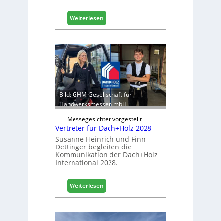
g
i
:
Weiterlesen
s
E
t
g
i
g
k
e
b
r
e
:
r
S
e
t
Bild: GHM Gesellschaft für
i
a
Handwerksmessen mbH
c
b
h
Messegesichter vorgestellt
i
Vertreter für Dach+Holz 2028
l
Susanne Heinrich und Finn
e
Dettinger begleiten die
s
Kommunikation der Dach+Holz
G
International 2028.
e
s
:
Weiterlesen
c
V
h
e
ä
r
f