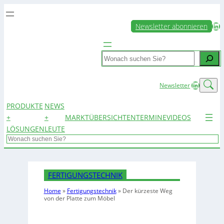
LinkedIn
Newsletter abonnieren
Search
LinkedIn
Newsletter
PRODUKTE
NEWS
+
+
MARKTÜBERSICHTEN
TERMINE
VIDEOS
LÖSUNGEN
LEUTE
Search
FERTIGUNGSTECHNIK
Home
»
Fertigungstechnik
»
Der kürzeste Weg
von der Platte zum Möbel