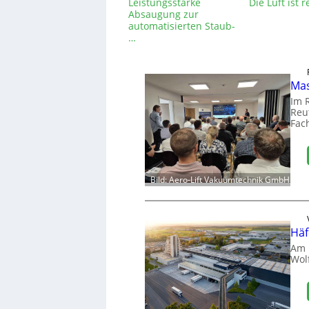
Leistungsstarke
Die Luft ist r
Absaugung zur
automatisierten Staub-
…
Mas
Im 
Reut
Fac
Bild: Aero-Lift Vakuumtechnik GmbH
Häf
Am 
Wol