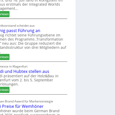
5. und 16. Juli fand in Königstein im
us erstmals der Integrated Worlds
o
agement…
l
ä
:
erlesen
d
M
t
ö
ikvorstand scheidet aus
z
b
nig passt Führung an
u
e
ig richtet seine Führungsebene im
r
l
men des Programms ‚Transformation
H
b
‘ neu aus: Die Gruppe reduziert die
a
r
tandsstruktur von drei Mitgliedern auf
u
a
.
s
n
:
erlesen
m
c
W
e
h
e
messe in Klagenfurt
s
e
edi und Hubtex stellen aus
i
s
e
n
di präsentiert auf der Holz&Bau in
e
r
enfurt vom 2. bis 5. September
i
ö
rlösungen.
g
r
p
:
erlesen
t
a
E
e
s
l
an Brand Award für Markenstrategie
r
s
v
i Preise für Wemhöner
t
t
e
höner wurde beim German Brand
Z
F
d
d 2026 zweifach ausgezeichnet: in