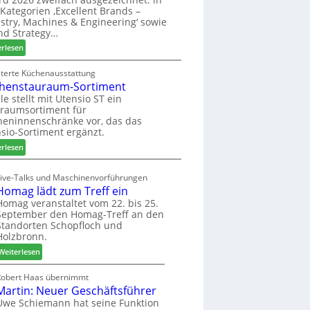
u
ü
i
Kategorien ‚Excellent Brands –
k
h
u
stry, Machines & Engineering‘ sowie
u
r
n
nd Strategy…
n
u
d
:
erlesen
f
n
H
Z
t
g
u
w
iterte Küchenausstattung
a
b
henstauraum-Sortiment
e
n
t
i
le stellt mit Utensio ST ein
e
raumsortiment für
P
x
eninnenschränke vor, das das
r
s
sio-Sortiment ergänzt.
e
t
:
i
erlesen
e
K
s
l
ü
e
Live-Talks und Maschinenvorführungen
l
c
f
Homag lädt zum Treff ein
e
h
ü
Homag veranstaltet vom 22. bis 25.
n
e
r
September den Homag-Treff an den
a
n
W
Standorten Schopfloch und
u
s
e
Holzbronn.
s
t
m
:
Weiterlesen
a
h
H
u
ö
o
Robert Haas übernimmt
r
n
Martin: Neuer Geschäftsführer
m
a
e
a
Uwe Schiemann hat seine Funktion
u
r