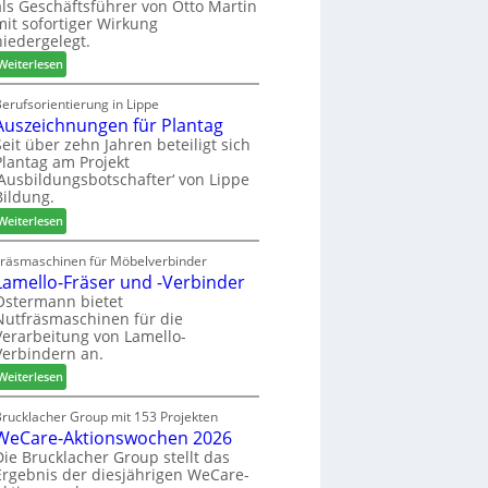
als Geschäftsführer von Otto Martin
g
m
mit sofortiger Wirkung
l
-
niedergelegt.
ä
S
:
d
Weiterlesen
o
M
t
r
a
z
erufsorientierung in Lippe
t
Auszeichnungen für Plantag
r
u
i
t
m
Seit über zehn Jahren beteiligt sich
m
Plantag am Projekt
i
T
e
‚Ausbildungsbotschafter‘ von Lippe
n
r
n
Bildung.
:
e
t
:
N
Weiterlesen
f
A
e
f
u
u
Fräsmaschinen für Möbelverbinder
e
Lamello-Fräser und -Verbinder
s
e
i
z
r
Ostermann bietet
n
Nutfräsmaschinen für die
e
G
Verarbeitung von Lamello-
i
e
Verbindern an.
c
s
:
h
Weiterlesen
c
L
n
h
a
u
Brucklacher Group mit 153 Projekten
ä
WeCare-Aktionswochen 2026
m
n
f
e
g
Die Brucklacher Group stellt das
t
Ergebnis der diesjährigen WeCare-
l
e
s