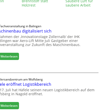
ein
Brennstoff statt
Saubere Luft für
Holzrest
saubere Arbeit
Fachveranstaltung in Balingen
chinenbau digitalisiert sich
Rahmen der ‚Innovationstage Zollernalb‘ der IHK
lingen war Aero-Lift Mitte Juli Gastgeber einer
hveranstaltung zur Zukunft des Maschinenbaus.
:
Weiterlesen
M
a
s
c
Versandzentrum am Wolfsberg
h
ele eröffnet Logistikbereich
i
n
17. Juli hat Häfele seinen neuen Logistikbereich auf dem
fsberg in Nagold eröffnet.
e
n
b
:
Weiterlesen
a
H