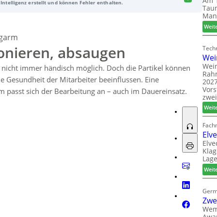
Am 1
Intelligenz erstellt und können Fehler enthalten.
 der Mitarbeiter als auch die Qualität der Werkstücke. Mit einer
Taun
er Staubklasse M eignet sich das Gerät für den Dreischichtbetrieb
Man
elbehälter fasst 170 Liter und ist leicht zu entleeren. Ein
Weit
belastung beim Entleeren und erhöht die Sicherheit am
ugarm
onieren, absaugen
Techn
Wei
Wein
 nicht immer händisch möglich. Doch die Partikel können
Rah
e Gesundheit der Mitarbeiter beeinflussen. Eine
2027
Vors
 passt sich der Bearbeitung an – auch im Dauereinsatz.
zwei
Weit
Fach
Elv
Elve
Klag
Lage
Weit
Germ
Zwe
Wem
Awar