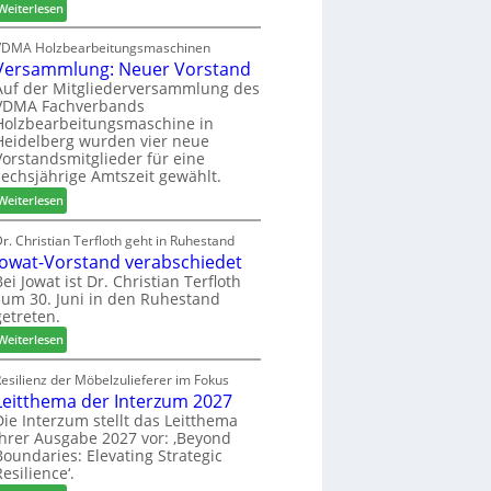
:
h
Weiterlesen
c
6
H
i
h
D
l
VDMA Holzbearbeitungsmaschinen
e
Versammlung: Neuer Vorstand
H
f
r
f
t
Auf der Mitgliederversammlung des
z
VDMA Fachverbands
o
b
a
Holzbearbeitungsmaschine in
r
e
h
Heidelberg wurden vier neue
d
i
l
Vorstandsmitglieder für eine
e
P
e
sechsjährige Amtszeit gewählt.
r
r
n
:
Weiterlesen
t
o
V
N
d
e
r. Christian Terfloth geht in Ruhestand
a
u
Jowat-Vorstand verabschiedet
r
c
k
s
Bei Jowat ist Dr. Christian Terfloth
h
t
zum 30. Juni in den Ruhestand
a
b
s
getreten.
m
e
u
m
:
Weiterlesen
s
c
l
J
s
h
u
o
esilienz der Möbelzulieferer im Fokus
e
e
n
Leitthema der Interzum 2027
w
r
g
a
Die Interzum stellt das Leitthema
u
:
ihrer Ausgabe 2027 vor: ‚Beyond
t
n
Boundaries: Elevating Strategic
N
-
g
Resilience‘.
e
V
e