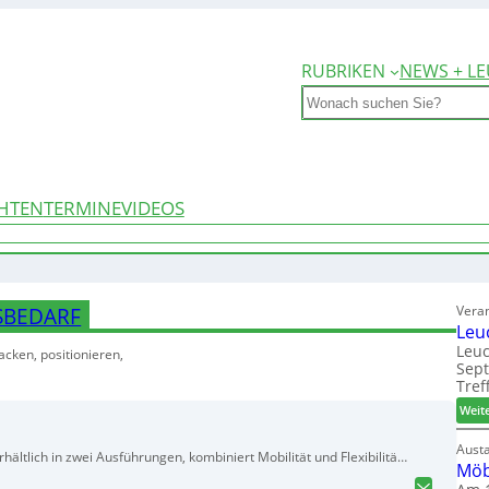
RUBRIKEN
NEWS + LE
Search
HTEN
TERMINE
VIDEOS
Vera
SBEDARF
Leu
Leuc
cken, positionieren,
Sep
Tref
Weit
Aust
hältlich in zwei Ausführungen, kombiniert Mobilität und Flexibilität
Möb
effektiv in Werkstätten, besonders der Holzverarbeitung, zu