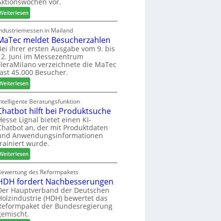
Aktionswochen vor.
l
n
f
o
f
ü
:
Weiterlesen
-
ü
h
W
F
r
r
e
Industriemessen in Mailand
r
P
MaTec meldet Besucherzahlen
e
C
ä
l
r
a
Bei ihrer ersten Ausgabe vom 9. bis
s
12. Juni im Messezentrum
a
r
FieraMilano verzeichnete die MaTec
e
n
e
fast 45.000 Besucher.
r
t
-
u
a
:
A
Weiterlesen
n
g
M
k
d
a
t
ntelligente Beratungsfunktion
-
Chatbot hilft bei Produktsuche
T
i
V
e
o
Hesse Lignal bietet einen KI-
Chatbot an, der mit Produktdaten
e
c
n
und Anwendungsinformationen
r
m
s
trainiert wurde.
b
e
w
i
:
l
Weiterlesen
o
n
C
d
c
d
h
e
Bewertung des Reformpakets
h
HDH fordert Nachbesserungen
e
a
t
e
r
t
B
Der Hauptverband der Deutschen
n
Holzindustrie (HDH) bewertet das
b
e
2
Reformpaket der Bundesregierung
o
s
0
gemischt.
t
u
2