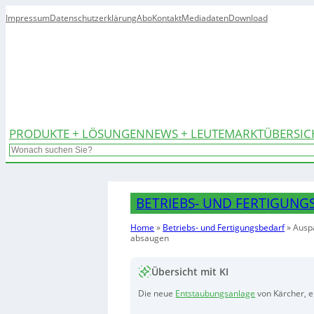
Impressum
Datenschutzerklärung
Abo
Kontakt
Mediadaten
Download
PRODUKTE + LÖSUNGEN
NEWS + LEUTE
MARKTÜBERSIC
Search
BETRIEBS- UND FERTIGUNG
Home
»
Betriebs- und Fertigungsbedarf
»
Auspa
absaugen
Übersicht mit KI
Die neue
Entstaubungsanlage
von Kärcher, er
mit einem beweglichen Absaugarm, um Staub 