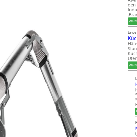
den 
Indu
‚Bra
Weit
Erwe
Küc
Häfe
Stau
Küch
Uten
Weit