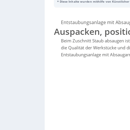
* Diese Inhalte wurden mithilfe von Künstlicher 
reduzieren. Sie schützt sowohl die Gesundheit
Leistung von 2,2 kW und einem Filtersystem d
und raue Industrieumgebungen. Der große Samm
spezieller Mechanismus minimiert die Staub
Entstaubungsanlage mit Absa
Arbeitsplatz.
Auspacken, positi
Beim Zuschnitt Staub absaugen ist
die Qualität der Werkstücke und di
Entstaubungsanlage mit Absaugarm
Sorry, no results.
Please try another keyword