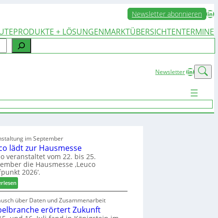
LinkedIn
Newsletter abonnieren
UTE
PRODUKTE + LÖSUNGEN
MARKTÜBERSICHTEN
TERMINE
LinkedIn
Newsletter
nstaltung im September
co lädt zur Hausmesse
o veranstaltet vom 22. bis 25.
tember die Hausmesse ‚Leuco
fpunkt 2026‘.
:
erlesen
L
e
ausch über Daten und Zusammenarbeit
elbranche erörtert Zukunft
u
c