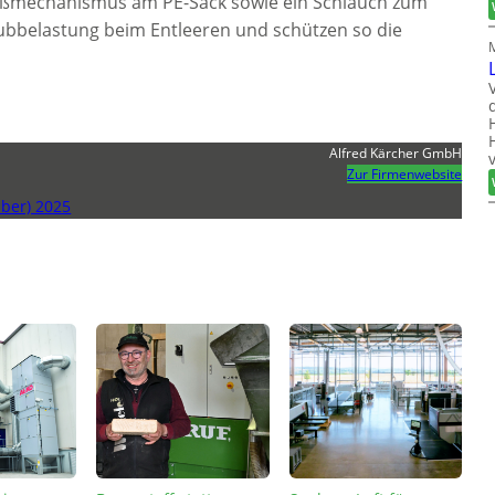
ließmechanismus am PE-Sack sowie ein Schlauch zum
ubbelastung beim Entleeren und schützen so die
Alfred Kärcher GmbH
Zur Firmenwebsite
ber) 2025