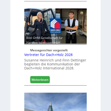
i
g
k
g
b
e
e
r
r
:
e
S
i
t
c
a
Bild: GHM Gesellschaft für
h
b
Handwerksmessen mbH
i
Messegesichter vorgestellt
l
Vertreter für Dach+Holz 2028
e
Susanne Heinrich und Finn Dettinger
s
begleiten die Kommunikation der
G
Dach+Holz International 2028.
e
s
:
Weiterlesen
c
V
h
e
ä
r
f
t
t
r
s
e
j