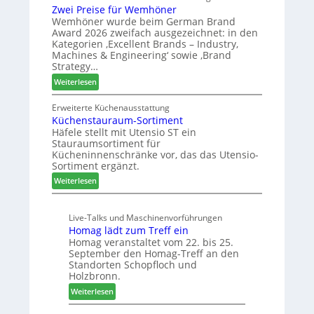
t
Zwei Preise für Wemhöner
e
t
Z
Wemhöner wurde beim German Brand
d
F
u
Award 2026 zweifach ausgezeichnet: in den
i
ü
k
Kategorien ‚Excellent Brands – Industry,
u
h
u
Machines & Engineering‘ sowie ‚Brand
n
r
Strategy…
n
d
u
f
:
Weiterlesen
H
n
t
Z
u
g
w
Erweiterte Küchenausstattung
b
a
Küchenstauraum-Sortiment
e
t
n
Häfele stellt mit Utensio ST ein
i
e
Stauraumsortiment für
P
x
Kücheninnenschränke vor, das das Utensio-
r
s
Sortiment ergänzt.
e
t
:
Weiterlesen
i
e
K
s
l
ü
e
l
Live-Talks und Maschinenvorführungen
c
f
e
Homag lädt zum Treff ein
h
ü
n
Homag veranstaltet vom 22. bis 25.
e
r
a
September den Homag-Treff an den
n
W
u
Standorten Schopfloch und
s
e
Holzbronn.
s
t
m
:
Weiterlesen
a
h
H
u
ö