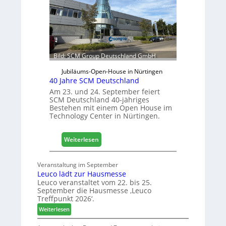
t
a
e
h
r
r
f
ü
r
Bild: SCM Group Deutschland GmbH
D
a
Jubiläums-Open-House in Nürtingen
c
40 Jahre SCM Deutschland
h
Am 23. und 24. September feiert
+
SCM Deutschland 40-jähriges
Bestehen mit einem Open House im
H
Technology Center in Nürtingen.
o
l
z
:
Weiterlesen
2
4
0
0
Veranstaltung im September
2
J
Leuco lädt zur Hausmesse
8
a
Leuco veranstaltet vom 22. bis 25.
h
September die Hausmesse ‚Leuco
r
Treffpunkt 2026‘.
e
:
Weiterlesen
S
L
C