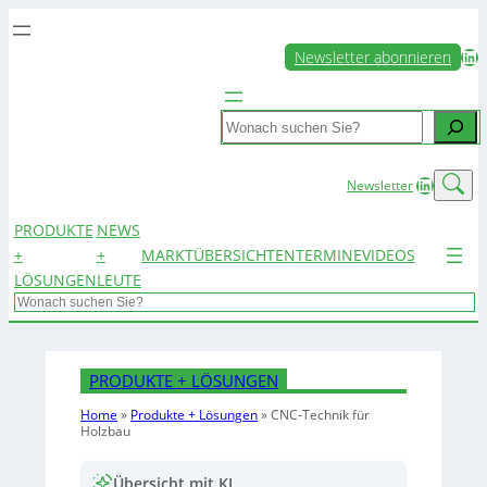
LinkedIn
Newsletter abonnieren
Search
LinkedIn
Newsletter
PRODUKTE
NEWS
+
+
MARKTÜBERSICHTEN
TERMINE
VIDEOS
LÖSUNGEN
LEUTE
Search
PRODUKTE + LÖSUNGEN
Home
»
Produkte + Lösungen
»
CNC-Technik für
Holzbau
Übersicht mit KI