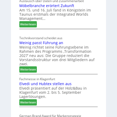
e
Austausch über Daten und Zusammenarbeit
M
Möbelbranche erörtert Zukunft
u
D
Am 15. und 16. Juli fand in Königstein im
c
Taunus erstmals der Integrated Worlds
e
o
Management…
u
l
:
ä
Weiterlesen
t
M
d
s
ö
t
c
Technikvorstand scheidet aus
b
z
h
Weinig passt Führung an
e
u
l
Weinig richtet seine Führungsebene im
l
r
a
Rahmen des Programms ‚Transformation
b
H
n
2027‘ neu aus: Die Gruppe reduziert die
r
a
d
Vorstandsstruktur von drei Mitgliedern auf
a
u
zwei.
n
s
:
Weiterlesen
c
m
W
h
e
e
Fachmesse in Klagenfurt
e
s
Elvedi und Hubtex stellen aus
i
e
s
Elvedi präsentiert auf der Holz&Bau in
n
r
e
Klagenfurt vom 2. bis 5. September
i
ö
Lagerlösungen.
g
r
:
p
Weiterlesen
t
E
a
e
l
s
r
German Brand Award für Markenstrategie
v
s