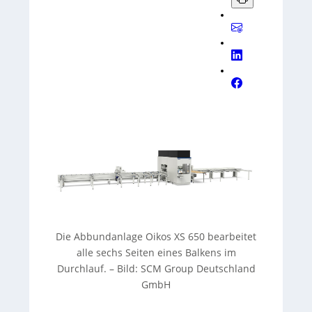
DMC System XL** für **CLT-Elemente**
(u. a. bis **3.700 mm Breite** bzw. **500
mm Stärke**) mit Fokus auf
leistungsfähige, energieeffiziente
Bearbeitung. Hinweis: Die Audioaufnahme
wurde KI-generiert und vom **TEDO
Verlag** bereitgestellt.
Die Abbundanlage Oikos XS 650 bearbeitet
alle sechs Seiten eines Balkens im
Durchlauf.
–
Bild: SCM Group Deutschland
GmbH