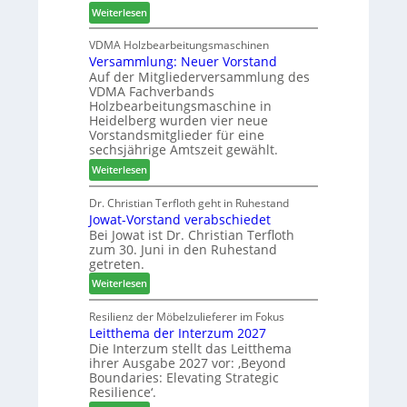
2
:
Weiterlesen
h
c
6
H
i
h
D
VDMA Holzbearbeitungsmaschinen
l
e
Versammlung: Neuer Vorstand
H
f
r
Auf der Mitgliederversammlung des
f
t
z
VDMA Fachverbands
o
b
a
Holzbearbeitungsmaschine in
r
e
h
Heidelberg wurden vier neue
d
i
l
Vorstandsmitglieder für eine
e
P
e
sechsjährige Amtszeit gewählt.
r
r
n
:
Weiterlesen
t
o
V
N
d
e
Dr. Christian Terfloth geht in Ruhestand
a
u
Jowat-Vorstand verabschiedet
r
c
k
Bei Jowat ist Dr. Christian Terfloth
s
h
t
zum 30. Juni in den Ruhestand
a
b
s
getreten.
m
e
u
:
m
Weiterlesen
s
c
J
l
s
h
o
u
Resilienz der Möbelzulieferer im Fokus
e
e
Leitthema der Interzum 2027
w
n
r
Die Interzum stellt das Leitthema
a
g
u
ihrer Ausgabe 2027 vor: ‚Beyond
t
:
n
Boundaries: Elevating Strategic
-
N
g
Resilience‘.
V
e
e