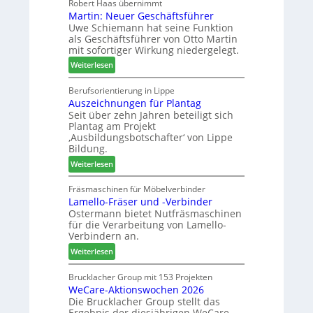
o
Robert Haas übernimmt
r
n
Martin: Neuer Geschäftsführer
m
a
e
Uwe Schiemann hat seine Funktion
a
u
r
als Geschäftsführer von Otto Martin
g
m
mit sofortiger Wirkung niedergelegt.
l
-
:
ä
Weiterlesen
S
M
d
o
a
t
Berufsorientierung in Lippe
r
Auszeichnungen für Plantag
r
z
t
Seit über zehn Jahren beteiligt sich
t
u
i
Plantag am Projekt
i
m
m
‚Ausbildungsbotschafter‘ von Lippe
n
T
e
Bildung.
:
r
n
:
Weiterlesen
N
e
t
A
e
f
u
Fräsmaschinen für Möbelverbinder
u
f
Lamello-Fräser und -Verbinder
s
e
e
Ostermann bietet Nutfräsmaschinen
z
r
i
für die Verarbeitung von Lamello-
e
G
n
Verbindern an.
i
e
:
c
Weiterlesen
s
L
h
c
a
n
Brucklacher Group mit 153 Projekten
h
WeCare-Aktionswochen 2026
m
u
ä
Die Brucklacher Group stellt das
e
n
f
Ergebnis der diesjährigen WeCare-