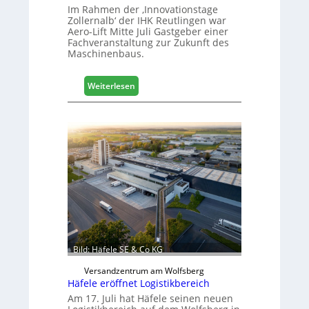
Im Rahmen der ‚Innovationstage
Zollernalb‘ der IHK Reutlingen war
Aero-Lift Mitte Juli Gastgeber einer
Fachveranstaltung zur Zukunft des
Maschinenbaus.
:
Weiterlesen
M
a
s
c
h
i
n
e
n
b
a
u
Bild: Häfele SE & Co KG
d
i
Versandzentrum am Wolfsberg
g
Häfele eröffnet Logistikbereich
i
Am 17. Juli hat Häfele seinen neuen
t