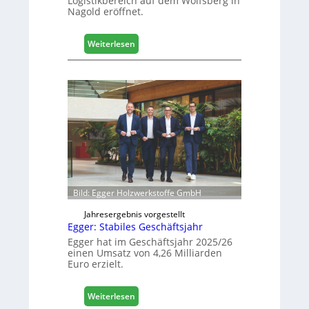
Logistikbereich auf dem Wolfsberg in
Nagold eröffnet.
a
l
i
:
Weiterlesen
s
H
i
ä
e
f
r
e
t
l
s
e
i
e
c
r
h
ö
f
f
Bild: Egger Holzwerkstoffe GmbH
n
e
Jahresergebnis vorgestellt
Egger: Stabiles Geschäftsjahr
t
L
Egger hat im Geschäftsjahr 2025/26
einen Umsatz von 4,26 Milliarden
o
Euro erzielt.
g
i
s
:
Weiterlesen
t
E