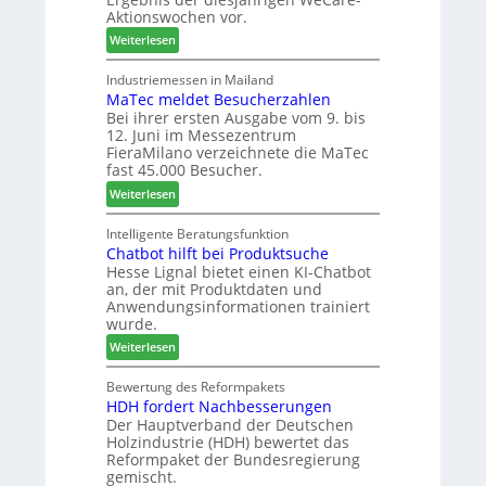
l
g
t
Aktionswochen vor.
l
e
s
:
o
Weiterlesen
n
f
W
-
f
ü
e
F
Industriemessen in Mailand
ü
h
MaTec meldet Besucherzahlen
C
r
r
r
Bei ihrer ersten Ausgabe vom 9. bis
a
ä
P
e
12. Juni im Messezentrum
r
s
l
r
FieraMilano verzeichnete die MaTec
e
e
a
fast 45.000 Besucher.
-
r
n
:
Weiterlesen
A
u
t
M
k
n
a
a
Intelligente Beratungsfunktion
t
d
g
Chatbot hilft bei Produktsuche
T
i
-
Hesse Lignal bietet einen KI-Chatbot
e
o
V
an, der mit Produktdaten und
c
n
e
Anwendungsinformationen trainiert
m
s
r
wurde.
e
w
b
:
Weiterlesen
l
o
i
C
d
c
n
h
Bewertung des Reformpakets
e
h
d
HDH fordert Nachbesserungen
a
t
e
e
Der Hauptverband der Deutschen
t
B
n
r
Holzindustrie (HDH) bewertet das
b
e
2
Reformpaket der Bundesregierung
o
s
0
gemischt.
t
u