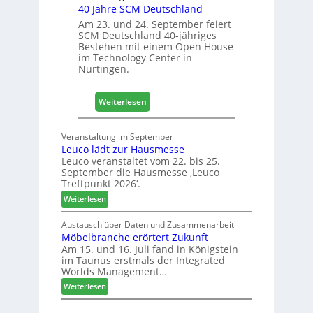
40 Jahre SCM Deutschland
c
h
Am 23. und 24. September feiert
SCM Deutschland 40-jähriges
+
Bestehen mit einem Open House
H
im Technology Center in
o
Nürtingen.
l
z
:
2
Weiterlesen
4
0
0
2
Veranstaltung im September
J
8
Leuco lädt zur Hausmesse
a
Leuco veranstaltet vom 22. bis 25.
h
September die Hausmesse ‚Leuco
r
Treffpunkt 2026‘.
e
:
Weiterlesen
S
L
C
e
Austausch über Daten und Zusammenarbeit
M
Möbelbranche erörtert Zukunft
u
D
Am 15. und 16. Juli fand in Königstein
c
im Taunus erstmals der Integrated
e
o
Worlds Management…
u
l
:
ä
Weiterlesen
t
M
d
s
ö
t