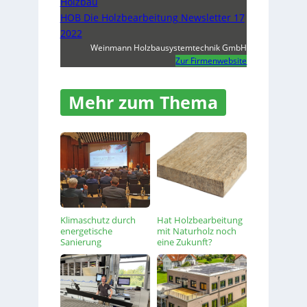
Holzbau
HOB Die Holzbearbeitung Newsletter 17
2022
Weinmann Holzbausystemtechnik GmbH
Zur Firmenwebsite
Mehr zum Thema
Klimaschutz durch
Hat Holzbearbeitung
energetische
mit Naturholz noch
Sanierung
eine Zukunft?