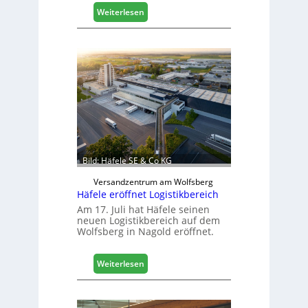
:
Weiterlesen
M
a
s
c
h
i
n
e
n
b
a
Bild: Häfele SE & Co KG
u
d
Versandzentrum am Wolfsberg
Häfele eröffnet Logistikbereich
i
g
Am 17. Juli hat Häfele seinen
neuen Logistikbereich auf dem
i
Wolfsberg in Nagold eröffnet.
t
a
l
:
Weiterlesen
i
H
s
ä
i
f