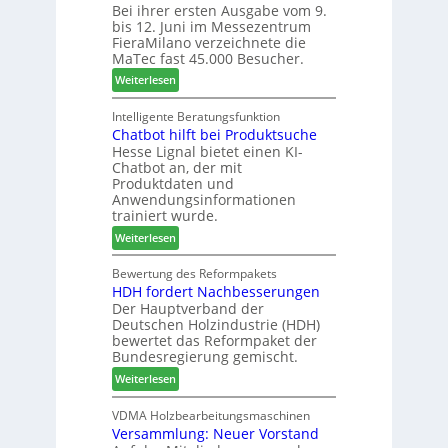
Bei ihrer ersten Ausgabe vom 9.
a
ä
l
r
bis 12. Juni im Messezentrum
r
s
a
FieraMilano verzeichnete die
e
e
n
MaTec fast 45.000 Besucher.
-
r
t
:
Weiterlesen
A
u
a
M
k
n
g
a
Intelligente Beratungsfunktion
t
d
Chatbot hilft bei Produktsuche
T
i
-
Hesse Lignal bietet einen KI-
e
o
V
Chatbot an, der mit
c
n
e
Produktdaten und
m
s
r
Anwendungsinformationen
e
w
b
trainiert wurde.
l
o
i
:
Weiterlesen
d
c
n
C
e
h
d
h
Bewertung des Reformpakets
t
e
e
HDH fordert Nachbesserungen
a
B
n
r
Der Hauptverband der
t
e
2
Deutschen Holzindustrie (HDH)
b
s
0
bewertet das Reformpaket der
o
u
2
Bundesregierung gemischt.
t
c
6
:
Weiterlesen
h
h
H
i
e
D
VDMA Holzbearbeitungsmaschinen
l
r
Versammlung: Neuer Vorstand
H
f
z