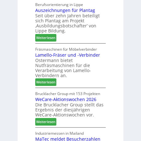
r
a
Berufsorientierung in Lippe
z
t
Auszeichnungen für Plantag
r
u
i
Seit über zehn Jahren beteiligt
t
m
m
sich Plantag am Projekt
i
T
e
‚Ausbildungsbotschafter‘ von
n
r
n
Lippe Bildung.
:
e
t
:
Weiterlesen
N
f
A
e
f
u
Fräsmaschinen für Möbelverbinder
u
e
Lamello-Fräser und -Verbinder
s
e
i
Ostermann bietet
z
r
n
Nutfräsmaschinen für die
e
G
Verarbeitung von Lamello-
i
e
Verbindern an.
c
s
:
Weiterlesen
h
c
L
n
h
a
Brucklacher Group mit 153 Projekten
u
ä
WeCare-Aktionswochen 2026
m
n
f
Die Brucklacher Group stellt das
e
g
t
Ergebnis der diesjährigen
l
e
s
WeCare-Aktionswochen vor.
l
n
f
:
o
Weiterlesen
f
ü
W
-
ü
h
e
F
Industriemessen in Mailand
r
r
MaTec meldet Besucherzahlen
C
r
P
e