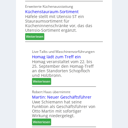
Z
u
g
w
Erweiterte Küchenausstattung
b
a
Küchenstauraum-Sortiment
e
t
n
Häfele stellt mit Utensio ST ein
i
e
Stauraumsortiment für
P
x
Kücheninnenschränke vor, das das
r
s
Utensio-Sortiment ergänzt.
e
t
:
Weiterlesen
i
e
K
s
l
ü
e
l
Live-Talks und Maschinenvorführungen
c
f
e
Homag lädt zum Treff ein
h
ü
n
Homag veranstaltet vom 22. bis
e
r
a
25. September den Homag-Treff
n
W
u
an den Standorten Schopfloch
s
e
und Holzbronn.
s
t
m
:
Weiterlesen
a
h
H
u
ö
o
Robert Haas übernimmt
r
n
Martin: Neuer Geschäftsführer
m
a
e
Uwe Schiemann hat seine
a
u
r
Funktion als Geschäftsführer von
g
m
Otto Martin mit sofortiger
l
-
Wirkung niedergelegt.
ä
S
:
Weiterlesen
d
o
M
t