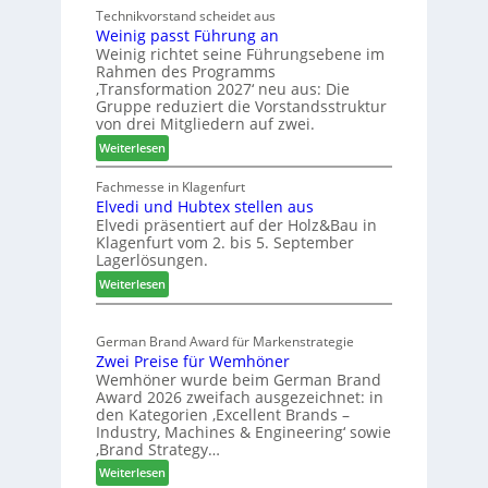
c
Technikvorstand scheidet aus
b
z
h
Weinig passt Führung an
e
u
l
Weinig richtet seine Führungsebene im
l
r
a
Rahmen des Programms
b
H
n
‚Transformation 2027‘ neu aus: Die
r
a
d
Gruppe reduziert die Vorstandsstruktur
a
u
von drei Mitgliedern auf zwei.
n
s
:
Weiterlesen
c
m
W
h
e
e
Fachmesse in Klagenfurt
e
s
Elvedi und Hubtex stellen aus
i
e
s
Elvedi präsentiert auf der Holz&Bau in
n
r
e
Klagenfurt vom 2. bis 5. September
i
ö
Lagerlösungen.
g
r
:
p
Weiterlesen
t
E
a
e
l
s
r
German Brand Award für Markenstrategie
v
s
t
Zwei Preise für Wemhöner
e
t
Z
Wemhöner wurde beim German Brand
d
F
u
Award 2026 zweifach ausgezeichnet: in
i
ü
k
den Kategorien ‚Excellent Brands –
u
h
u
Industry, Machines & Engineering‘ sowie
n
r
‚Brand Strategy…
n
d
u
f
:
Weiterlesen
H
n
t