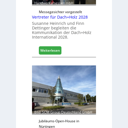
a
Handwerksmessen mbH
c
b
h
Messegesichter vorgestellt
i
Vertreter für Dach+Holz 2028
l
Susanne Heinrich und Finn
e
Dettinger begleiten die
s
Kommunikation der Dach+Holz
G
International 2028.
e
s
:
Weiterlesen
c
V
h
e
ä
r
f
t
t
r
s
e
j
t
a
e
h
r
r
f
ü
Bild: SCM Group Deutschland GmbH
r
D
Jubiläums-Open-House in
a
Nürtingen