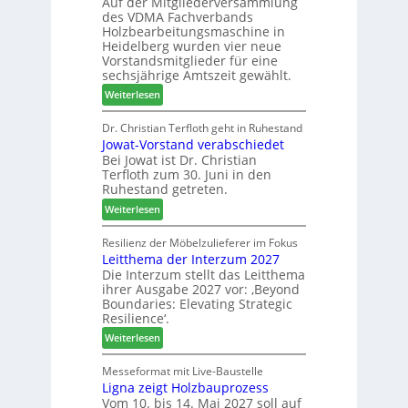
Auf der Mitgliederversammlung
f
t
a
des VDMA Fachverbands
o
b
h
Holzbearbeitungsmaschine in
r
e
l
Heidelberg wurden vier neue
d
i
e
Vorstandsmitglieder für eine
e
P
sechsjährige Amtszeit gewählt.
n
r
r
:
Weiterlesen
t
o
V
N
d
e
Dr. Christian Terfloth geht in Ruhestand
a
u
Jowat-Vorstand verabschiedet
r
c
k
Bei Jowat ist Dr. Christian
s
h
t
Terfloth zum 30. Juni in den
a
b
s
Ruhestand getreten.
m
e
u
:
m
Weiterlesen
s
c
J
l
s
h
o
u
Resilienz der Möbelzulieferer im Fokus
e
e
Leitthema der Interzum 2027
w
n
r
Die Interzum stellt das Leitthema
a
g
u
ihrer Ausgabe 2027 vor: ‚Beyond
t
:
n
Boundaries: Elevating Strategic
-
N
g
Resilience‘.
V
e
e
:
Weiterlesen
o
u
n
L
r
e
e
Messeformat mit Live-Baustelle
s
r
Ligna zeigt Holzbauprozess
i
t
V
Vom 10. bis 14. Mai 2027 soll auf
t
a
o