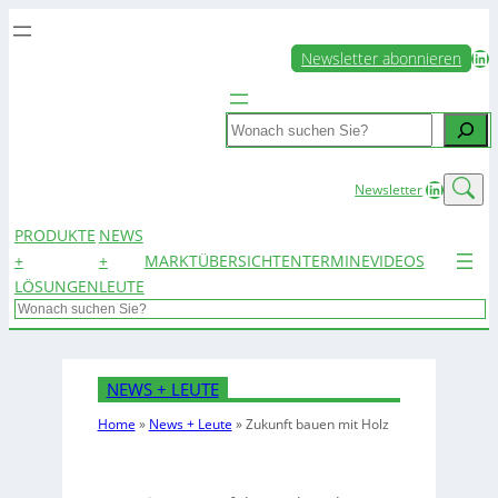
LinkedIn
Newsletter abonnieren
Search
LinkedIn
Newsletter
PRODUKTE
NEWS
+
+
MARKTÜBERSICHTEN
TERMINE
VIDEOS
LÖSUNGEN
LEUTE
Search
NEWS + LEUTE
Home
»
News + Leute
»
Zukunft bauen mit Holz