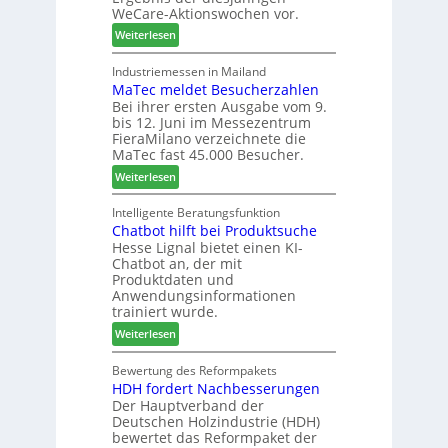
e
s
WeCare-Aktionswochen vor.
l
n
f
:
o
Weiterlesen
f
ü
W
-
ü
h
e
F
Industriemessen in Mailand
r
r
MaTec meldet Besucherzahlen
C
r
P
e
Bei ihrer ersten Ausgabe vom 9.
a
ä
l
r
bis 12. Juni im Messezentrum
r
s
a
FieraMilano verzeichnete die
e
e
n
MaTec fast 45.000 Besucher.
-
r
t
:
Weiterlesen
A
u
a
M
k
n
g
a
Intelligente Beratungsfunktion
t
d
Chatbot hilft bei Produktsuche
T
i
-
Hesse Lignal bietet einen KI-
e
o
V
Chatbot an, der mit
c
n
e
Produktdaten und
m
s
r
Anwendungsinformationen
e
w
b
trainiert wurde.
l
o
i
:
Weiterlesen
d
c
n
C
e
h
d
h
Bewertung des Reformpakets
t
e
e
HDH fordert Nachbesserungen
a
B
n
r
Der Hauptverband der
t
e
2
Deutschen Holzindustrie (HDH)
b
s
0
bewertet das Reformpaket der
o
u
2