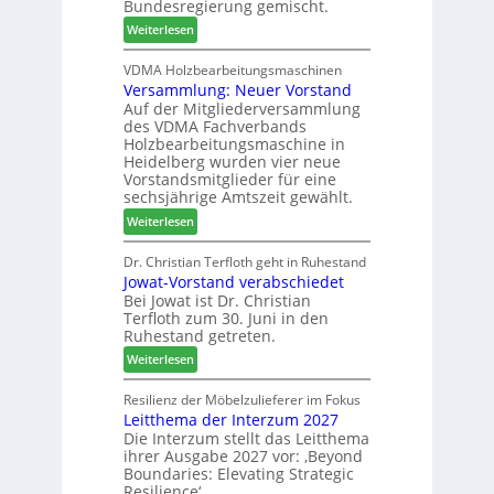
Bundesregierung gemischt.
t
c
6
:
Weiterlesen
h
h
H
i
e
D
VDMA Holzbearbeitungsmaschinen
l
r
Versammlung: Neuer Vorstand
H
f
z
Auf der Mitgliederversammlung
f
t
a
des VDMA Fachverbands
o
b
h
Holzbearbeitungsmaschine in
r
e
l
Heidelberg wurden vier neue
d
i
e
Vorstandsmitglieder für eine
e
P
sechsjährige Amtszeit gewählt.
n
r
r
:
Weiterlesen
t
o
V
N
d
e
Dr. Christian Terfloth geht in Ruhestand
a
u
Jowat-Vorstand verabschiedet
r
c
k
Bei Jowat ist Dr. Christian
s
h
t
Terfloth zum 30. Juni in den
a
b
s
Ruhestand getreten.
m
e
u
:
m
Weiterlesen
s
c
J
l
s
h
o
u
Resilienz der Möbelzulieferer im Fokus
e
e
Leitthema der Interzum 2027
w
n
r
Die Interzum stellt das Leitthema
a
g
u
ihrer Ausgabe 2027 vor: ‚Beyond
t
:
n
Boundaries: Elevating Strategic
-
N
g
Resilience‘.