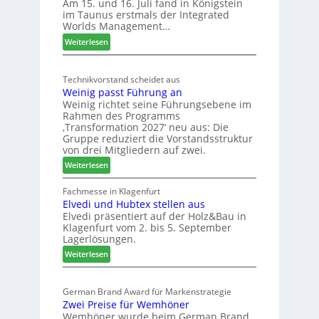
D
Am 15. und 16. Juli fand in Königstein
c
im Taunus erstmals der Integrated
e
o
Worlds Management…
u
l
:
ä
Weiterlesen
t
M
d
s
ö
t
c
Technikvorstand scheidet aus
b
z
h
Weinig passt Führung an
e
u
l
Weinig richtet seine Führungsebene im
l
r
a
Rahmen des Programms
b
H
n
‚Transformation 2027‘ neu aus: Die
r
a
d
Gruppe reduziert die Vorstandsstruktur
a
u
von drei Mitgliedern auf zwei.
n
s
:
Weiterlesen
c
m
W
h
e
e
Fachmesse in Klagenfurt
e
s
Elvedi und Hubtex stellen aus
i
e
s
Elvedi präsentiert auf der Holz&Bau in
n
r
e
Klagenfurt vom 2. bis 5. September
i
ö
Lagerlösungen.
g
r
:
p
Weiterlesen
t
E
a
e
l
s
r
German Brand Award für Markenstrategie
v
s
t
Zwei Preise für Wemhöner
e
t
Z
Wemhöner wurde beim German Brand
d
F