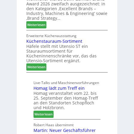
u
Award 2026 zweifach ausgezeichnet: in
i
ü
k
den Kategorien ‚Excellent Brands –
u
h
u
Industry, Machines & Engineering‘ sowie
n
r
‚Brand Strategy…
n
d
u
f
:
Weiterlesen
H
n
t
Z
u
g
w
Erweiterte Küchenausstattung
b
a
Küchenstauraum-Sortiment
e
t
n
Häfele stellt mit Utensio ST ein
i
e
Stauraumsortiment für
P
x
Kücheninnenschränke vor, das das
r
s
Utensio-Sortiment ergänzt.
e
t
:
Weiterlesen
i
e
K
s
l
ü
e
l
Live-Talks und Maschinenvorführungen
c
f
e
Homag lädt zum Treff ein
h
ü
n
Homag veranstaltet vom 22. bis
e
r
a
25. September den Homag-Treff
n
W
u
an den Standorten Schopfloch
s
e
und Holzbronn.
s
t
m
:
Weiterlesen
a
h
H
u
ö
o
Robert Haas übernimmt
r
n
Martin: Neuer Geschäftsführer
m
a
e