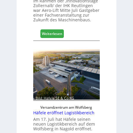
Im Rahmen der ‚Innovationstage
Zollernalb‘ der IHK Reutlingen
war Aero-Lift Mitte Juli Gastgeber
einer Fachveranstaltung zur
Zukunft des Maschinenbaus.
:
Weiterlesen
M
a
s
c
h
i
n
e
n
b
a
Bild: Häfele SE & Co KG
u
d
Versandzentrum am Wolfsberg
Häfele eröffnet Logistikbereich
i
g
Am 17. Juli hat Häfele seinen
neuen Logistikbereich auf dem
i
Wolfsberg in Nagold eröffnet.
t