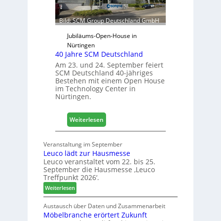
f
ü
Bild: SCM Group Deutschland GmbH
r
D
Jubiläums-Open-House in
a
Nürtingen
40 Jahre SCM Deutschland
c
h
Am 23. und 24. September feiert
SCM Deutschland 40-jähriges
+
Bestehen mit einem Open House
H
im Technology Center in
o
Nürtingen.
l
z
:
2
Weiterlesen
4
0
0
2
Veranstaltung im September
J
8
Leuco lädt zur Hausmesse
a
Leuco veranstaltet vom 22. bis 25.
h
September die Hausmesse ‚Leuco
r
Treffpunkt 2026‘.
e
:
Weiterlesen
S
L
C
e
Austausch über Daten und Zusammenarbeit
M
Möbelbranche erörtert Zukunft
u