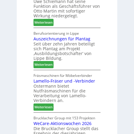
Uwe Schiemann hat seine
a
u
r
Funktion als Geschäftsführer von
g
m
Otto Martin mit sofortiger
l
-
Wirkung niedergelegt.
ä
S
:
Weiterlesen
d
o
M
t
r
a
Berufsorientierung in Lippe
z
t
Auszeichnungen für Plantag
r
u
i
Seit über zehn Jahren beteiligt
t
m
m
sich Plantag am Projekt
i
T
e
‚Ausbildungsbotschafter‘ von
n
r
n
Lippe Bildung.
:
e
t
:
Weiterlesen
N
f
A
e
f
u
Fräsmaschinen für Möbelverbinder
u
e
Lamello-Fräser und -Verbinder
s
e
i
Ostermann bietet
z
r
n
Nutfräsmaschinen für die
e
G
Verarbeitung von Lamello-
i
e
Verbindern an.
c
s
:
Weiterlesen
h
c
L
n
h
a
Brucklacher Group mit 153 Projekten
u
ä
WeCare-Aktionswochen 2026
m
n
f
Die Brucklacher Group stellt das
e
g
t
Ergebnis der diesjährigen
l