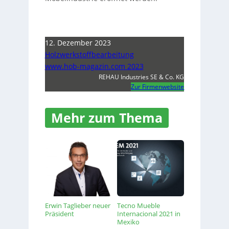
12. Dezember 2023
Holzwerkstoffbearbeitung
www.hob-magazin.com 2023
REHAU Industries SE & Co. KG
Zur Firmenwebsite
Mehr zum Thema
Erwin Taglieber neuer
Tecno Mueble
Präsident
Internacional 2021 in
Mexiko