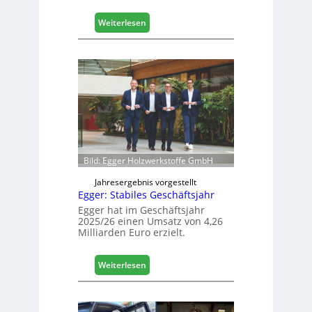
a
l
:
Weiterlesen
i
H
s
ä
i
f
e
e
r
l
t
e
s
e
i
r
c
ö
h
f
Bild: Egger Holzwerkstoffe GmbH
f
n
Jahresergebnis vorgestellt
Egger: Stabiles Geschäftsjahr
e
t
Egger hat im Geschäftsjahr
2025/26 einen Umsatz von 4,26
L
Milliarden Euro erzielt.
o
g
i
:
Weiterlesen
s
E
t
g
i
g