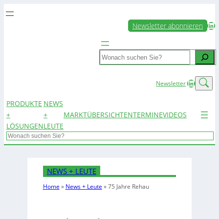
LinkedIn
Newsletter abonnieren
Search
LinkedIn
Newsletter
PRODUKTE
NEWS
+
+
MARKTÜBERSICHTEN
TERMINE
VIDEOS
LÖSUNGEN
LEUTE
Search
NEWS + LEUTE
Home
»
News + Leute
»
75 Jahre Rehau