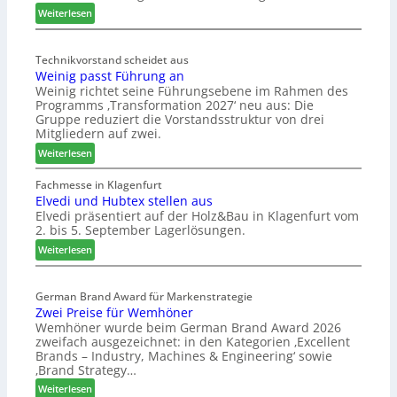
l
:
Weiterlesen
ä
M
d
ö
t
Technikvorstand scheidet aus
b
Weinig passt Führung an
z
e
Weinig richtet seine Führungsebene im Rahmen des
u
l
Programms ‚Transformation 2027‘ neu aus: Die
r
b
Gruppe reduziert die Vorstandsstruktur von drei
H
r
Mitgliedern auf zwei.
a
a
:
Weiterlesen
u
n
W
s
c
e
Fachmesse in Klagenfurt
m
h
Elvedi und Hubtex stellen aus
i
e
e
Elvedi präsentiert auf der Holz&Bau in Klagenfurt vom
n
s
e
2. bis 5. September Lagerlösungen.
i
s
r
g
:
Weiterlesen
e
ö
p
E
r
a
l
t
s
German Brand Award für Markenstrategie
v
e
Zwei Preise für Wemhöner
s
e
r
Wemhöner wurde beim German Brand Award 2026
t
d
t
zweifach ausgezeichnet: in den Kategorien ‚Excellent
F
i
Z
Brands – Industry, Machines & Engineering‘ sowie
ü
u
u
‚Brand Strategy…
h
n
k
:
Weiterlesen
r
d
u