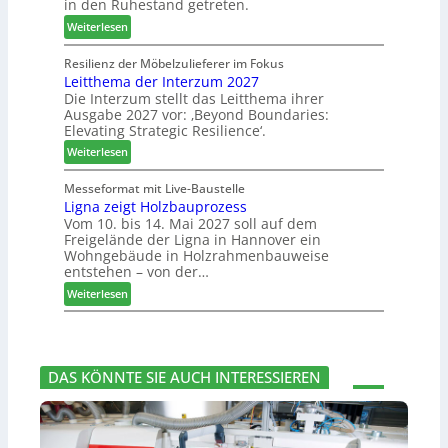
in den Ruhestand getreten.
a
h
k
m
:
Weiterlesen
b
t
m
J
e
s
l
o
Resilienz der Möbelzulieferer im Fokus
s
u
u
Leitthema der Interzum 2027
w
s
c
n
Die Interzum stellt das Leitthema ihrer
a
e
h
Ausgabe 2027 vor: ‚Beyond Boundaries:
g
t
r
e
Elevating Strategic Resilience‘.
:
-
u
N
:
V
Weiterlesen
n
e
L
o
g
u
e
r
Messeformat mit Live-Baustelle
e
e
Ligna zeigt Holzbauprozess
i
s
n
Vom 10. bis 14. Mai 2027 soll auf dem
r
t
t
Freigelände der Ligna in Hannover ein
V
t
a
Wohngebäude in Holzrahmenbauweise
o
h
n
entstehen – von der…
r
e
d
:
Weiterlesen
s
m
v
L
t
a
e
i
a
d
r
g
n
e
a
n
d
r
b
DAS KÖNNTE SIE AUCH INTERESSIEREN
a
I
s
z
n
c
e
t
h
i
e
i