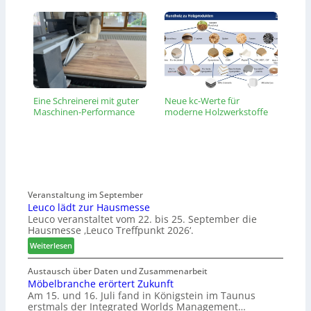
Eine Schreinerei mit guter
Neue kc-Werte für
Maschinen-Performance
moderne Holzwerkstoffe
Veranstaltung im September
Leuco lädt zur Hausmesse
Leuco veranstaltet vom 22. bis 25. September die
Hausmesse ‚Leuco Treffpunkt 2026‘.
:
Weiterlesen
L
e
Austausch über Daten und Zusammenarbeit
Möbelbranche erörtert Zukunft
u
Am 15. und 16. Juli fand in Königstein im Taunus
c
erstmals der Integrated Worlds Management…
o