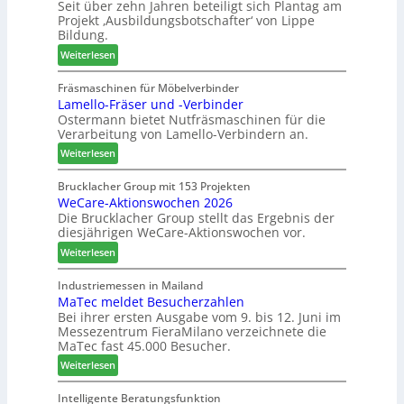
Seit über zehn Jahren beteiligt sich Plantag am
t
u
t
Projekt ‚Ausbildungsbotschafter‘ von Lippe
i
m
i
Bildung.
n
T
m
:
:
Weiterlesen
r
e
A
N
e
n
u
e
Fräsmaschinen für Möbelverbinder
f
t
Lamello-Fräser und -Verbinder
s
u
f
Ostermann bietet Nutfräsmaschinen für die
z
e
e
Verarbeitung von Lamello-Verbindern an.
e
r
i
i
G
n
:
Weiterlesen
c
e
L
h
s
a
Brucklacher Group mit 153 Projekten
n
c
WeCare-Aktionswochen 2026
m
u
Die Brucklacher Group stellt das Ergebnis der
h
e
diesjährigen WeCare-Aktionswochen vor.
n
ä
l
g
f
l
:
Weiterlesen
e
t
o
W
n
s
-
e
Industriemessen in Mailand
f
f
F
MaTec meldet Besucherzahlen
C
ü
ü
r
Bei ihrer ersten Ausgabe vom 9. bis 12. Juni im
a
Messezentrum FieraMilano verzeichnete die
r
h
ä
r
MaTec fast 45.000 Besucher.
P
r
s
e
l
e
e
:
-
Weiterlesen
a
r
r
M
A
n
u
a
k
Intelligente Beratungsfunktion