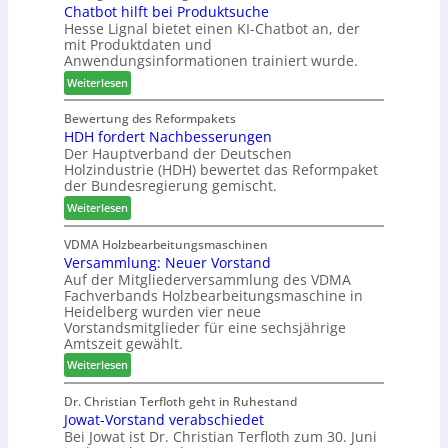
t
n
Chatbot hilft bei Produktsuche
T
t
a
Hesse Lignal bietet einen KI-Chatbot an, der
d
e
i
mit Produktdaten und
g
-
c
o
Anwendungsinformationen trainiert wurde.
V
m
n
e
:
e
Weiterlesen
s
r
C
l
w
b
h
d
Bewertung des Reformpakets
o
HDH fordert Nachbesserungen
i
a
e
c
Der Hauptverband der Deutschen
n
t
t
h
Holzindustrie (HDH) bewertet das Reformpaket
d
b
B
e
der Bundesregierung gemischt.
e
o
e
n
:
r
t
Weiterlesen
s
2
H
h
u
0
D
i
VDMA Holzbearbeitungsmaschinen
c
2
Versammlung: Neuer Vorstand
H
l
h
6
Auf der Mitgliederversammlung des VDMA
f
f
e
Fachverbands Holzbearbeitungsmaschine in
o
t
r
Heidelberg wurden vier neue
r
b
z
Vorstandsmitglieder für eine sechsjährige
d
e
a
Amtszeit gewählt.
e
i
h
:
Weiterlesen
r
P
l
V
t
r
e
e
Dr. Christian Terfloth geht in Ruhestand
N
o
n
Jowat-Vorstand verabschiedet
r
a
d
Bei Jowat ist Dr. Christian Terfloth zum 30. Juni
s
c
u