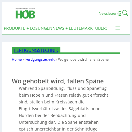
Linked
Newsletter
PRODUKTE + LÖSUNGEN
NEWS + LEUTE
MARKTÜBERSICHTEN
TER
FERTIGUNGSTECHNIK
Home
»
Fertigungstechnik
»
Wo gehobelt wird, fallen Späne
Wo gehobelt wird, fallen Späne
Während Spanbildung, -fluss und Späneflug
beim Hobeln und Fräsen relativ gut erforscht
sind, stellen beim Kreissägen die
Eingriffsverhältnisse des Sägeblatts hohe
Hürden bei der Beobachtung und
Untersuchung dar. Die Späne entstehen
optisch unerreichbar in der Schnittfuge,