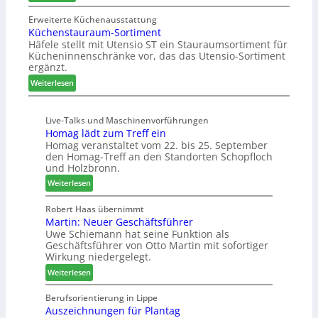
Z
u
H
n
w
Erweiterte Küchenausstattung
n
u
f
Küchenstauraum-Sortiment
e
g
b
t
Häfele stellt mit Utensio ST ein Stauraumsortiment für
i
a
t
Kücheninnenschränke vor, das das Utensio-Sortiment
P
n
e
ergänzt.
r
x
:
e
Weiterlesen
s
K
i
t
ü
s
e
Live-Talks und Maschinenvorführungen
c
e
l
Homag lädt zum Treff ein
h
f
l
Homag veranstaltet vom 22. bis 25. September
e
ü
e
den Homag-Treff an den Standorten Schopfloch
n
r
n
und Holzbronn.
s
W
a
:
Weiterlesen
t
e
u
H
a
m
s
o
Robert Haas übernimmt
u
h
Martin: Neuer Geschäftsführer
m
r
ö
Uwe Schiemann hat seine Funktion als
a
a
n
Geschäftsführer von Otto Martin mit sofortiger
g
u
e
Wirkung niedergelegt.
l
m
r
:
ä
Weiterlesen
-
M
d
S
a
t
Berufsorientierung in Lippe
o
Auszeichnungen für Plantag
r
z
r