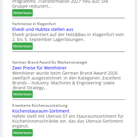
Programms ‚Transformation 2027‘ neu aus: Die
Gruppe reduziert…
:
Weiterlesen
W
e
Fachmesse in Klagenfurt
Elvedi und Hubtex stellen aus
i
Elvedi präsentiert auf der Holz&Bau in Klagenfurt vom
n
2. bis 5. September Lagerlösungen.
i
g
:
Weiterlesen
p
E
a
l
s
German Brand Award für Markenstrategie
v
Zwei Preise für Wemhöner
s
e
Wemhöner wurde beim German Brand Award 2026
t
d
zweifach ausgezeichnet: in den Kategorien ‚Excellent
F
i
Brands – Industry, Machines & Engineering‘ sowie
ü
u
‚Brand Strategy…
h
n
:
Weiterlesen
r
d
Z
u
H
w
Erweiterte Küchenausstattung
n
u
Küchenstauraum-Sortiment
e
g
b
Häfele stellt mit Utensio ST ein Stauraumsortiment für
i
a
t
Kücheninnenschränke vor, das das Utensio-Sortiment
P
n
e
ergänzt.
r
x
:
e
Weiterlesen
s