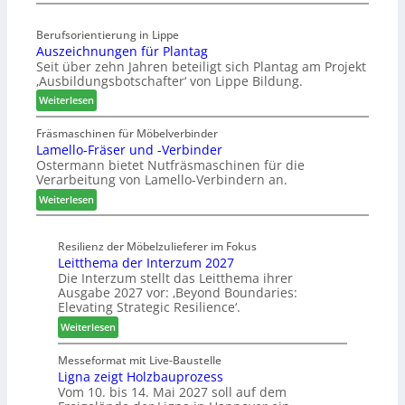
K
i
t
ü
s
e
Berufsorientierung in Lippe
c
e
l
Auszeichnungen für Plantag
h
f
l
Seit über zehn Jahren beteiligt sich Plantag am Projekt
e
ü
e
‚Ausbildungsbotschafter‘ von Lippe Bildung.
n
r
n
:
s
Weiterlesen
W
a
A
t
e
u
u
a
Fräsmaschinen für Möbelverbinder
m
s
Lamello-Fräser und -Verbinder
s
u
h
Ostermann bietet Nutfräsmaschinen für die
z
r
ö
Verarbeitung von Lamello-Verbindern an.
e
a
n
i
u
e
:
Weiterlesen
c
m
r
L
h
-
a
n
Resilienz der Möbelzulieferer im Fokus
S
m
Leitthema der Interzum 2027
u
o
e
Die Interzum stellt das Leitthema ihrer
n
r
l
Ausgabe 2027 vor: ‚Beyond Boundaries:
g
t
l
Elevating Strategic Resilience‘.
e
i
o
:
Weiterlesen
n
m
-
L
f
e
F
e
Messeformat mit Live-Baustelle
ü
n
r
Ligna zeigt Holzbauprozess
i
r
t
ä
Vom 10. bis 14. Mai 2027 soll auf dem
t
P
s