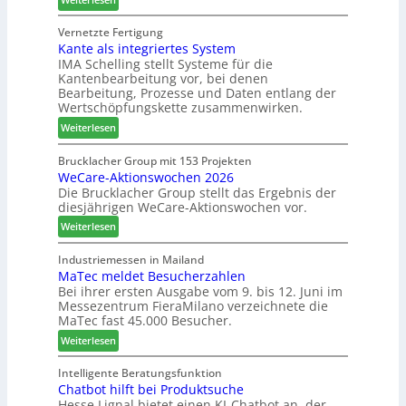
N
e
e
S
e
f
s
C
Vernetzte Fertigung
u
f
s
Kante als integriertes System
M
e
e
IMA Schelling stellt Systeme für die
z
r
i
Kantenbearbeitung vor, bei denen
i
G
n
Bearbeitung, Prozesse und Daten entlang der
e
e
Wertschöpfungskette zusammenwirken.
h
s
:
Weiterlesen
t
c
K
B
h
a
Brucklacher Group mit 153 Projekten
i
ä
WeCare-Aktionswochen 2026
n
l
f
Die Brucklacher Group stellt das Ergebnis der
t
a
t
diesjährigen WeCare-Aktionswochen vor.
e
n
s
a
:
Weiterlesen
z
f
l
W
i
ü
s
e
Industriemessen in Mailand
n
h
i
MaTec meldet Besucherzahlen
C
I
r
n
Bei ihrer ersten Ausgabe vom 9. bis 12. Juni im
a
t
e
Messezentrum FieraMilano verzeichnete die
t
r
a
r
MaTec fast 45.000 Besucher.
e
e
l
g
:
-
Weiterlesen
i
r
M
A
e
i
a
k
Intelligente Beratungsfunktion
n
e
Chatbot hilft bei Produktsuche
T
t
Hesse Lignal bietet einen KI-Chatbot an, der
r
e
i