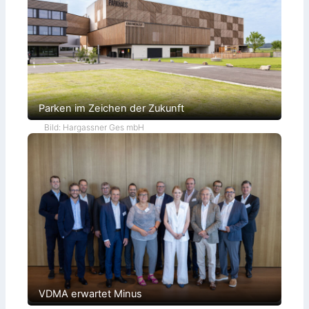
e
t
Parken im Zeichen der Zukunft
Bild: Hargassner Ges mbH
VDMA erwartet Minus