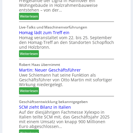
Freigelände der Ligna in Hannover ein
t
l
e
Wohngebäude in Holzrahmenbauweise
h
a
r
entstehen – von der…
e
n
u
:
Weiterlesen
m
t
n
L
a
a
d
i
Live-Talks und Maschinenvorführungen
d
g
-
Homag lädt zum Treff ein
g
e
V
Homag veranstaltet vom 22. bis 25. September
n
r
e
den Homag-Treff an den Standorten Schopfloch
a
I
r
und Holzbronn.
z
n
b
:
e
Weiterlesen
t
i
H
i
e
n
o
g
Robert Haas übernimmt
r
d
Martin: Neuer Geschäftsführer
m
t
z
e
Uwe Schiemann hat seine Funktion als
a
H
u
r
Geschäftsführer von Otto Martin mit sofortiger
g
o
m
Wirkung niedergelegt.
l
l
2
:
ä
Weiterlesen
z
0
M
d
b
2
a
t
Geschäftsentwicklung bekanntgegeben
a
7
SCM zieht Bilanz in Italien
r
z
u
Auf der diesjährigen Fachmesse Xylexpo in
t
u
p
Italien teilte SCM mit, das Geschäftsjahr 2025
i
m
r
mit einem Umsatz von knapp 900 Millionen
n
T
o
Euro abgeschlossen…
:
r
z
:
Weiterlesen