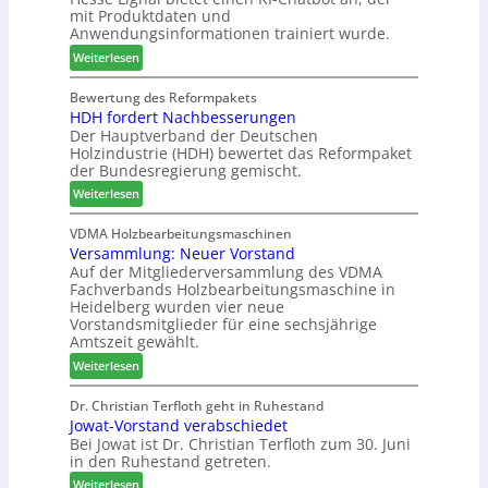
mit Produktdaten und
t
c
o
Anwendungsinformationen trainiert wurde.
e
m
n
s
:
e
Weiterlesen
s
S
C
l
w
y
h
d
Bewertung des Reformpakets
o
HDH fordert Nachbesserungen
s
a
e
c
Der Hauptverband der Deutschen
t
t
t
h
Holzindustrie (HDH) bewertet das Reformpaket
e
b
B
e
der Bundesregierung gemischt.
m
o
e
n
:
t
Weiterlesen
s
2
H
h
u
0
D
i
VDMA Holzbearbeitungsmaschinen
c
2
Versammlung: Neuer Vorstand
H
l
h
6
Auf der Mitgliederversammlung des VDMA
f
f
e
Fachverbands Holzbearbeitungsmaschine in
o
t
r
Heidelberg wurden vier neue
r
b
z
Vorstandsmitglieder für eine sechsjährige
d
e
a
Amtszeit gewählt.
e
i
h
:
Weiterlesen
r
P
l
V
t
r
e
e
Dr. Christian Terfloth geht in Ruhestand
N
o
n
Jowat-Vorstand verabschiedet
r
a
d
Bei Jowat ist Dr. Christian Terfloth zum 30. Juni
s
c
u
in den Ruhestand getreten.
a
h
k
m
:
Weiterlesen
b
t