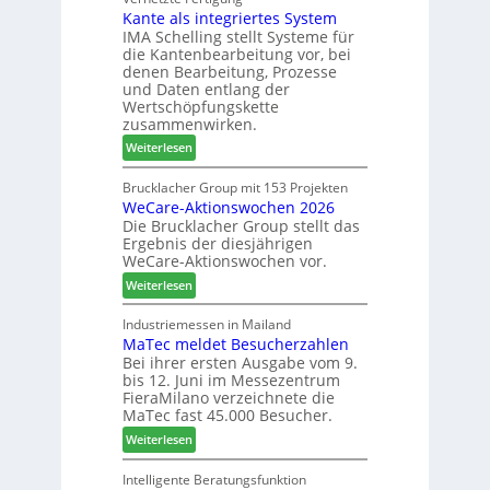
e
i
Kante als integriertes System
M
r
n
IMA Schelling stellt Systeme für
z
G
die Kantenbearbeitung vor, bei
i
e
denen Bearbeitung, Prozesse
e
s
und Daten entlang der
h
c
Wertschöpfungskette
t
h
zusammenwirken.
B
ä
:
Weiterlesen
i
f
K
l
t
a
Brucklacher Group mit 153 Projekten
a
s
WeCare-Aktionswochen 2026
n
n
f
Die Brucklacher Group stellt das
t
z
ü
Ergebnis der diesjährigen
e
i
h
WeCare-Aktionswochen vor.
a
n
r
:
l
Weiterlesen
I
e
W
s
t
r
e
i
Industriemessen in Mailand
a
MaTec meldet Besucherzahlen
C
n
l
Bei ihrer ersten Ausgabe vom 9.
a
t
i
bis 12. Juni im Messezentrum
r
e
e
FieraMilano verzeichnete die
e
g
n
MaTec fast 45.000 Besucher.
-
r
:
Weiterlesen
A
i
M
k
e
a
Intelligente Beratungsfunktion
t
r