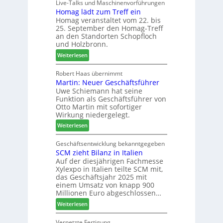
i
Live-Talks und Maschinenvorführungen
e
e
Homag lädt zum Treff ein
g
r
r
Homag veranstaltet vom 22. bis
n
I
b
25. September den Homag-Treff
a
n
i
an den Standorten Schopfloch
z
t
n
und Holzbronn.
e
e
d
:
Weiterlesen
i
r
e
H
g
z
r
o
Robert Haas übernimmt
t
u
Martin: Neuer Geschäftsführer
m
H
m
Uwe Schiemann hat seine
a
o
2
Funktion als Geschäftsführer von
g
l
0
Otto Martin mit sofortiger
l
z
2
Wirkung niedergelegt.
ä
b
7
:
Weiterlesen
d
a
M
t
u
a
Geschäftsentwicklung bekanntgegeben
z
p
SCM zieht Bilanz in Italien
r
u
r
Auf der diesjährigen Fachmesse
t
m
o
Xylexpo in Italien teilte SCM mit,
i
T
z
das Geschäftsjahr 2025 mit
n
r
e
einem Umsatz von knapp 900
:
e
s
Millionen Euro abgeschlossen…
N
f
s
:
Weiterlesen
e
f
S
u
e
C
Vernetzte Fertigung