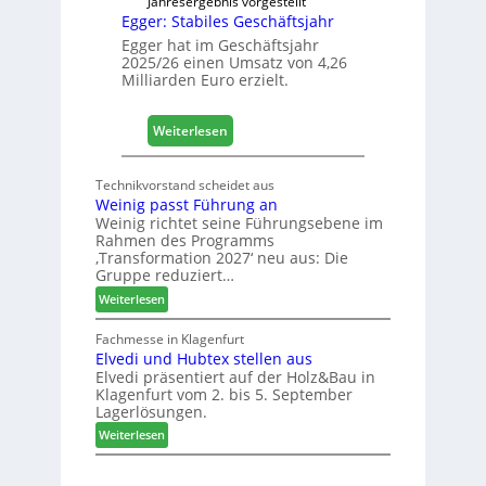
Jahresergebnis vorgestellt
Egger: Stabiles Geschäftsjahr
e
t
Egger hat im Geschäftsjahr
2025/26 einen Umsatz von 4,26
L
Milliarden Euro erzielt.
o
g
i
:
Weiterlesen
s
E
t
g
Technikvorstand scheidet aus
i
g
Weinig passt Führung an
k
e
Weinig richtet seine Führungsebene im
b
r
Rahmen des Programms
e
:
‚Transformation 2027‘ neu aus: Die
r
Gruppe reduziert…
S
e
t
:
Weiterlesen
i
a
W
c
b
e
Fachmesse in Klagenfurt
h
i
Elvedi und Hubtex stellen aus
i
Elvedi präsentiert auf der Holz&Bau in
n
l
Klagenfurt vom 2. bis 5. September
i
e
Lagerlösungen.
g
s
:
p
Weiterlesen
G
E
a
e
l
s
s