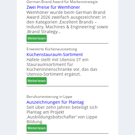
German Brand Award für Markenstrategie
v
s
c
Zwei Preise für Wemhöner
e
t
h
Wemhöner wurde beim German Brand
d
F
ä
Award 2026 zweifach ausgezeichnet: in
i
ü
f
den Kategorien ‚Excellent Brands –
u
h
Industry, Machines & Engineering‘ sowie
t
n
r
‚Brand Strategy…
s
d
u
:
Weiterlesen
j
H
n
Z
a
u
g
w
Erweiterte Küchenausstattung
h
b
a
Küchenstauraum-Sortiment
e
r
t
n
Häfele stellt mit Utensio ST ein
i
e
Stauraumsortiment für
P
x
Kücheninnenschränke vor, das das
r
s
Utensio-Sortiment ergänzt.
e
t
:
Weiterlesen
i
e
K
s
l
ü
e
l
Berufsorientierung in Lippe
c
f
e
Auszeichnungen für Plantag
h
ü
n
Seit über zehn Jahren beteiligt sich
e
r
a
Plantag am Projekt
n
W
u
‚Ausbildungsbotschafter‘ von Lippe
s
e
Bildung.
s
t
m
:
Weiterlesen
a
h
A
u