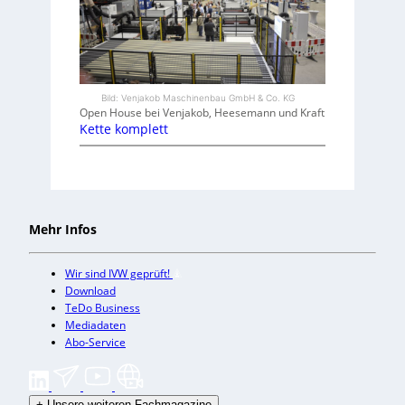
Bild: Venjakob Maschinenbau GmbH & Co. KG
Open House bei Venjakob, Heesemann und Kraft
Kette komplett
Mehr Infos
Wir sind IVW geprüft!
Download
TeDo Business
Mediadaten
Abo-Service
+
Unsere weiteren Fachmagazine