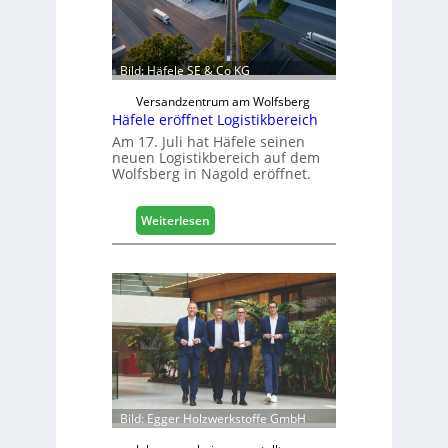
e
n
b
a
Bild: Häfele SE & Co KG
u
d
Versandzentrum am Wolfsberg
Häfele eröffnet Logistikbereich
i
g
Am 17. Juli hat Häfele seinen
neuen Logistikbereich auf dem
i
Wolfsberg in Nagold eröffnet.
t
a
l
:
Weiterlesen
i
H
s
ä
i
f
e
e
r
l
t
e
s
e
i
r
c
ö
h
f
Bild: Egger Holzwerkstoffe GmbH
f
n