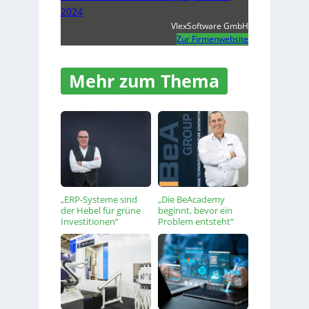
2024
VlexSoftware GmbH
Zur Firmenwebsite
Mehr zum Thema
„ERP-Systeme sind
„Die BeAcademy
der Hebel für grüne
beginnt, bevor ein
Investitionen“
Problem entsteht“