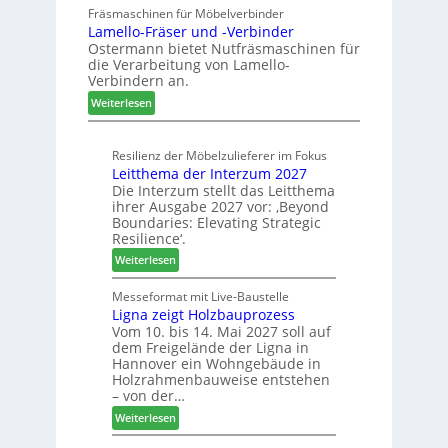
ö
u
Fräsmaschinen für Möbelverbinder
r
n
Lamello-Fräser und -Verbinder
s
a
e
Ostermann bietet Nutfräsmaschinen für
z
u
r
die Verarbeitung von Lamello-
e
m
Verbindern an.
i
-
:
c
Weiterlesen
S
L
h
o
a
n
r
Resilienz der Möbelzulieferer im Fokus
m
u
t
Leitthema der Interzum 2027
e
n
i
Die Interzum stellt das Leitthema
l
g
m
ihrer Ausgabe 2027 vor: ‚Beyond
l
e
e
Boundaries: Elevating Strategic
o
n
n
Resilience‘.
-
f
t
:
Weiterlesen
F
ü
L
r
r
e
Messeformat mit Live-Baustelle
ä
P
Ligna zeigt Holzbauprozess
i
s
l
Vom 10. bis 14. Mai 2027 soll auf
t
e
a
dem Freigelände der Ligna in
t
r
n
Hannover ein Wohngebäude in
h
u
t
Holzrahmenbauweise entstehen
e
n
a
– von der…
m
d
g
:
Weiterlesen
a
-
L
d
V