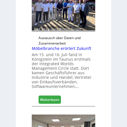
ä
d
t
z
u
Bild: Integrated Worlds GmbH
r
H
Austausch über Daten und
a
Zusammenarbeit
Möbelbranche erörtert Zukunft
u
s
Am 15. und 16. Juli fand in
Königstein im Taunus erstmals
m
der Integrated Worlds
e
Management Circle statt. Dort
s
kamen Geschäftsführer aus
s
Industrie und Handel, Vertreter
e
von Einkaufsverbänden,
Softwareunternehmen,…
:
Weiterlesen
M
ö
b
e
l