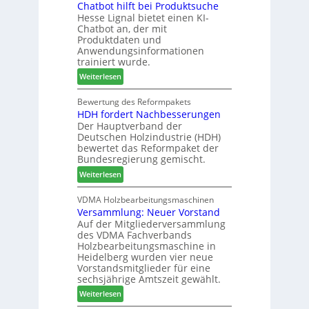
Chatbot hilft bei Produktsuche
T
i
t
Hesse Lignal bietet einen KI-
e
o
e
Chatbot an, der mit
c
n
s
Produktdaten und
m
s
S
Anwendungsinformationen
e
w
y
trainiert wurde.
l
o
s
:
Weiterlesen
d
c
t
C
e
h
e
h
Bewertung des Reformpakets
t
e
m
HDH fordert Nachbesserungen
a
B
n
Der Hauptverband der
t
e
2
Deutschen Holzindustrie (HDH)
b
s
0
bewertet das Reformpaket der
o
u
2
Bundesregierung gemischt.
t
c
6
:
Weiterlesen
h
h
H
i
e
D
VDMA Holzbearbeitungsmaschinen
l
r
Versammlung: Neuer Vorstand
H
f
z
Auf der Mitgliederversammlung
f
t
a
des VDMA Fachverbands
o
b
h
Holzbearbeitungsmaschine in
r
e
l
Heidelberg wurden vier neue
d
i
e
Vorstandsmitglieder für eine
e
P
sechsjährige Amtszeit gewählt.
n
r
r
:
Weiterlesen
t
o
V