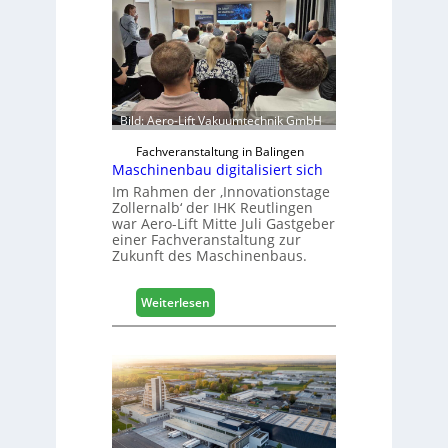
b
r
a
n
c
h
Bild: Aero-Lift Vakuumtechnik GmbH
e
e
Fachveranstaltung in Balingen
Maschinenbau digitalisiert sich
r
ö
Im Rahmen der ‚Innovationstage
Zollernalb‘ der IHK Reutlingen
r
war Aero-Lift Mitte Juli Gastgeber
t
einer Fachveranstaltung zur
e
Zukunft des Maschinenbaus.
r
t
:
Z
Weiterlesen
M
u
a
k
s
u
c
n
h
f
i
t
n