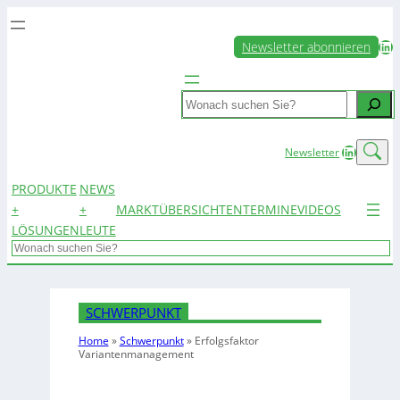
LinkedIn
Newsletter abonnieren
Search
LinkedIn
Newsletter
PRODUKTE
NEWS
+
+
MARKTÜBERSICHTEN
TERMINE
VIDEOS
LÖSUNGEN
LEUTE
Search
SCHWERPUNKT
Home
»
Schwerpunkt
»
Erfolgsfaktor
Variantenmanagement