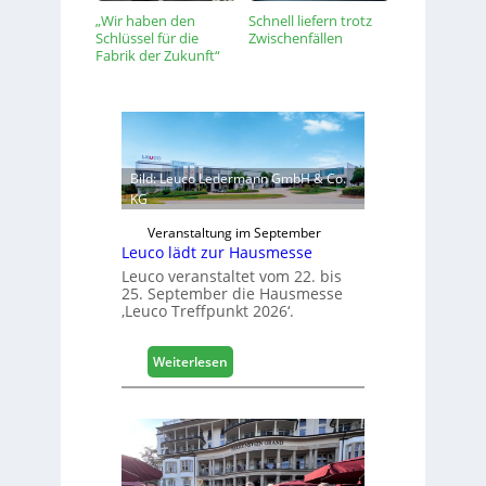
„Wir haben den
Schnell liefern trotz
Schlüssel für die
Zwischenfällen
Fabrik der Zukunft“
Bild: Leuco Ledermann GmbH & Co.
KG
Veranstaltung im September
Leuco lädt zur Hausmesse
Leuco veranstaltet vom 22. bis
25. September die Hausmesse
‚Leuco Treffpunkt 2026‘.
:
Weiterlesen
L
e
u
c
o
l