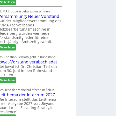
:
h
Weiterlesen
c
6
H
i
h
D
l
VDMA Holzbearbeitungsmaschinen
e
Versammlung: Neuer Vorstand
H
f
r
f
t
Auf der Mitgliederversammlung des
z
VDMA Fachverbands
o
b
a
Holzbearbeitungsmaschine in
r
e
h
Heidelberg wurden vier neue
d
i
l
Vorstandsmitglieder für eine
e
P
e
sechsjährige Amtszeit gewählt.
r
r
n
:
Weiterlesen
t
o
V
N
d
e
r. Christian Terfloth geht in Ruhestand
a
u
Jowat-Vorstand verabschiedet
r
c
k
s
Bei Jowat ist Dr. Christian Terfloth
h
t
zum 30. Juni in den Ruhestand
a
b
s
getreten.
m
e
u
m
:
Weiterlesen
s
c
l
J
s
h
u
o
esilienz der Möbelzulieferer im Fokus
e
e
n
Leitthema der Interzum 2027
w
r
g
a
Die Interzum stellt das Leitthema
u
:
ihrer Ausgabe 2027 vor: ‚Beyond
t
n
Boundaries: Elevating Strategic
N
-
g
Resilience‘.
e
V
e