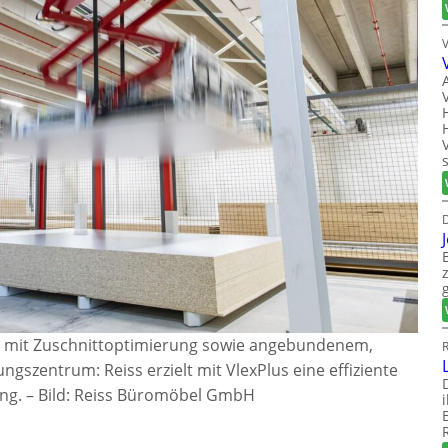
D
er mit Zuschnittoptimierung sowie angebundenem,
R
gszentrum: Reiss erzielt mit VlexPlus eine effiziente
ng.
–
Bild: Reiss Büromöbel GmbH