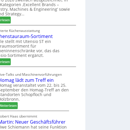
u
ü
i
Kategorien ‚Excellent Brands –
k
h
u
stry, Machines & Engineering‘ sowie
u
r
n
nd Strategy…
n
u
d
:
erlesen
f
n
H
Z
t
g
u
w
iterte Küchenausstattung
a
b
henstauraum-Sortiment
e
n
t
i
le stellt mit Utensio ST ein
e
raumsortiment für
P
x
eninnenschränke vor, das das
r
s
sio-Sortiment ergänzt.
e
t
:
i
erlesen
e
K
s
l
ü
e
Live-Talks und Maschinenvorführungen
l
c
f
Homag lädt zum Treff ein
e
h
ü
Homag veranstaltet vom 22. bis 25.
n
e
r
September den Homag-Treff an den
a
n
W
Standorten Schopfloch und
u
s
e
Holzbronn.
s
t
m
:
Weiterlesen
a
h
H
u
ö
o
Robert Haas übernimmt
r
n
Martin: Neuer Geschäftsführer
m
a
e
a
Uwe Schiemann hat seine Funktion
u
r