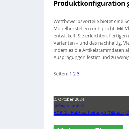
Produktkonfiguration 
Wettbewerbsvorteile bietet eine S
Möbelherstellern entspricht. Mit V
entwickelt. Sie erleichtert Fertig
Varianten – und das nachhaltig. V
indem es die Artikelstammdaten a
Ausprägungen festigt und zu weni
Seiten:
1
2
3
2. Oktober 2024
Software und KI
HOB Die Holzbearbeitung 8 (Oktober) 