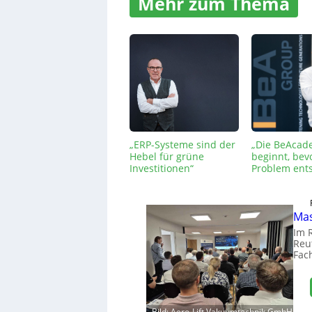
Mehr zum Thema
„ERP-Systeme sind der
„Die BeAcad
Hebel für grüne
beginnt, bev
Investitionen“
Problem ents
Mas
Im 
Reut
Fac
Bild: Aero-Lift Vakuumtechnik GmbH