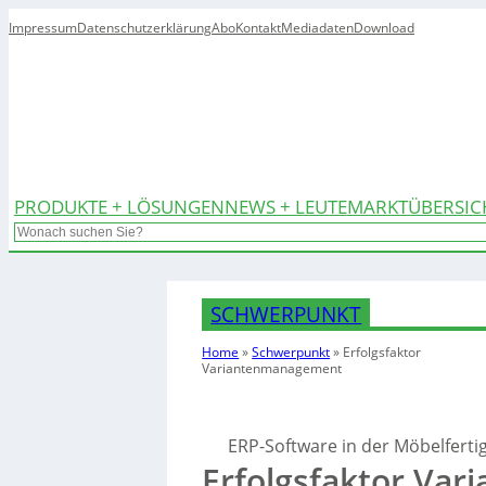
Impressum
Datenschutzerklärung
Abo
Kontakt
Mediadaten
Download
PRODUKTE + LÖSUNGEN
NEWS + LEUTE
MARKTÜBERSIC
Search
SCHWERPUNKT
Home
»
Schwerpunkt
»
Erfolgsfaktor
Variantenmanagement
ERP-Software in der Möbelferti
Erfolgsfaktor Va