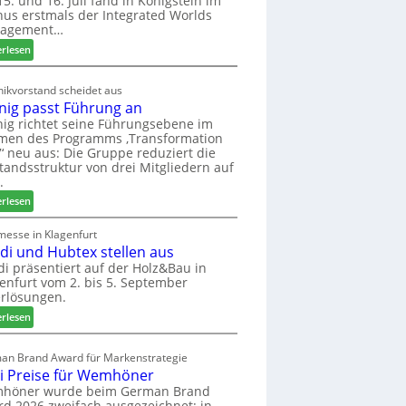
5. und 16. Juli fand in Königstein im
us erstmals der Integrated Worlds
o
agement…
l
ä
:
erlesen
d
M
t
ö
ikvorstand scheidet aus
z
b
nig passt Führung an
u
e
ig richtet seine Führungsebene im
r
l
men des Programms ‚Transformation
H
b
‘ neu aus: Die Gruppe reduziert die
a
r
tandsstruktur von drei Mitgliedern auf
u
a
.
s
n
:
erlesen
m
c
W
e
h
e
messe in Klagenfurt
s
e
edi und Hubtex stellen aus
i
s
e
n
di präsentiert auf der Holz&Bau in
e
r
enfurt vom 2. bis 5. September
i
ö
rlösungen.
g
r
p
:
erlesen
t
a
E
e
s
l
an Brand Award für Markenstrategie
r
s
v
i Preise für Wemhöner
t
t
e
höner wurde beim German Brand
Z
F
d
d 2026 zweifach ausgezeichnet: in