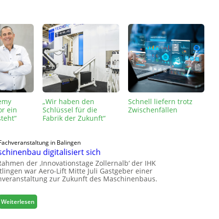
emy
„Wir haben den
Schnell liefern trotz
or ein
Schlüssel für die
Zwischenfällen
teht“
Fabrik der Zukunft“
Fachveranstaltung in Balingen
chinenbau digitalisiert sich
Rahmen der ‚Innovationstage Zollernalb‘ der IHK
lingen war Aero-Lift Mitte Juli Gastgeber einer
hveranstaltung zur Zukunft des Maschinenbaus.
:
Weiterlesen
M