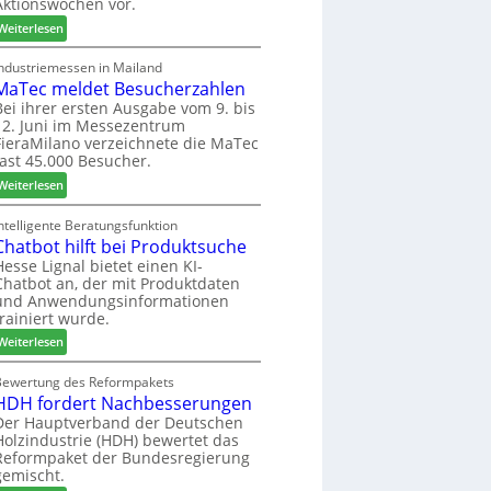
Aktionswochen vor.
l
n
f
o
f
ü
:
Weiterlesen
-
ü
h
W
F
r
r
e
Industriemessen in Mailand
r
P
MaTec meldet Besucherzahlen
e
C
ä
l
r
a
Bei ihrer ersten Ausgabe vom 9. bis
s
12. Juni im Messezentrum
a
r
FieraMilano verzeichnete die MaTec
e
n
e
fast 45.000 Besucher.
r
t
-
u
a
:
A
Weiterlesen
n
g
M
k
d
a
t
ntelligente Beratungsfunktion
-
Chatbot hilft bei Produktsuche
T
i
V
e
o
Hesse Lignal bietet einen KI-
Chatbot an, der mit Produktdaten
e
c
n
und Anwendungsinformationen
r
m
s
trainiert wurde.
b
e
w
i
:
l
Weiterlesen
o
n
C
d
c
d
h
e
Bewertung des Reformpakets
h
HDH fordert Nachbesserungen
e
a
t
e
r
t
B
Der Hauptverband der Deutschen
n
Holzindustrie (HDH) bewertet das
b
e
2
Reformpaket der Bundesregierung
o
s
0
gemischt.
t
u
2