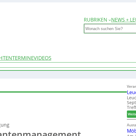
RUBRIKEN
NEWS + LE
Search
HTEN
TERMINE
VIDEOS
Vera
Leu
Leuc
Sep
Tref
Weit
gung
Aust
Möb
riantenmanagement