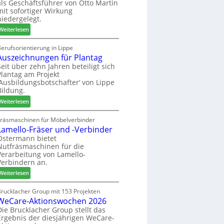
als Geschäftsführer von Otto Martin
g
m
mit sofortiger Wirkung
l
-
niedergelegt.
ä
S
:
d
Weiterlesen
o
M
t
r
a
z
erufsorientierung in Lippe
t
Auszeichnungen für Plantag
r
u
i
t
m
Seit über zehn Jahren beteiligt sich
m
Plantag am Projekt
i
T
e
‚Ausbildungsbotschafter‘ von Lippe
n
r
n
Bildung.
:
e
t
:
N
Weiterlesen
f
A
e
f
u
u
Fräsmaschinen für Möbelverbinder
e
Lamello-Fräser und -Verbinder
s
e
i
z
r
Ostermann bietet
n
Nutfräsmaschinen für die
e
G
Verarbeitung von Lamello-
i
e
Verbindern an.
c
s
:
h
Weiterlesen
c
L
n
h
a
u
Brucklacher Group mit 153 Projekten
ä
WeCare-Aktionswochen 2026
m
n
f
e
g
Die Brucklacher Group stellt das
t
Ergebnis der diesjährigen WeCare-
l
e
s