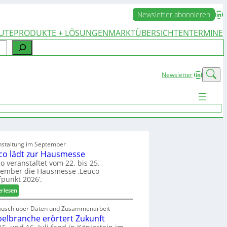
LinkedIn
Newsletter abonnieren
UTE
PRODUKTE + LÖSUNGEN
MARKTÜBERSICHTEN
TERMINE
LinkedIn
Newsletter
nstaltung im September
co lädt zur Hausmesse
o veranstaltet vom 22. bis 25.
tember die Hausmesse ‚Leuco
fpunkt 2026‘.
:
erlesen
L
e
ausch über Daten und Zusammenarbeit
elbranche erörtert Zukunft
u
c