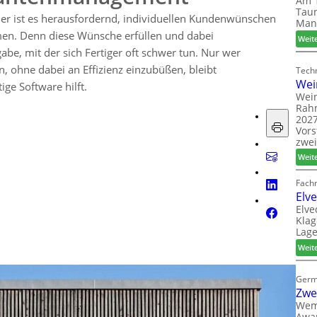
Am 1
Taun
ler ist es herausfordernd, individuellen Kundenwünschen
Man
en. Denn diese Wünsche erfüllen und dabei
Weit
fgabe, mit der sich Fertiger oft schwer tun. Nur wer
n, ohne dabei an Effizienz einzubüßen, bleibt
Techn
Wei
ige Software hilft.
Wein
Rah
2027
Vors
zwei
Weit
Fach
Elv
Elve
Klag
Lage
Weit
Germ
Zwe
Wem
Awar