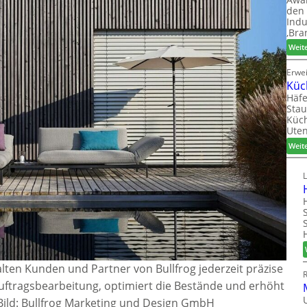
den 
Indu
‚Bra
Weit
Erwe
Küc
Häfe
Stau
Küch
Uten
Weit
lten Kunden und Partner von Bullfrog jederzeit präzise
Auftragsbearbeitung, optimiert die Bestände und erhöht
Bild: Bullfrog Marketing und Design GmbH