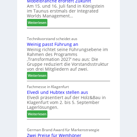
Möbelbranche erörtert Zukunft
u
D
Am 15. und 16. Juli fand in Königstein
c
im Taunus erstmals der Integrated
e
o
Worlds Management…
u
l
:
ä
Weiterlesen
t
M
d
s
ö
t
c
Technikvorstand scheidet aus
b
z
h
Weinig passt Führung an
e
u
l
Weinig richtet seine Führungsebene im
l
r
a
Rahmen des Programms
b
H
n
‚Transformation 2027‘ neu aus: Die
r
a
d
Gruppe reduziert die Vorstandsstruktur
a
u
von drei Mitgliedern auf zwei.
n
s
:
Weiterlesen
c
m
W
h
e
e
Fachmesse in Klagenfurt
e
s
Elvedi und Hubtex stellen aus
i
e
s
Elvedi präsentiert auf der Holz&Bau in
n
r
e
Klagenfurt vom 2. bis 5. September
i
ö
Lagerlösungen.
g
r
:
p
Weiterlesen
t
E
a
e
l
s
r
German Brand Award für Markenstrategie
v
s
t
Zwei Preise für Wemhöner
e
t