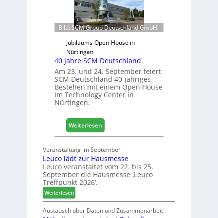
f
e
t
t
s
e
Bild: SCM Group Deutschland GmbH
j
r
a
Jubiläums-Open-House in
f
h
Nürtingen
ü
r
40 Jahre SCM Deutschland
r
Am 23. und 24. September feiert
D
SCM Deutschland 40-jähriges
a
Bestehen mit einem Open House
c
im Technology Center in
h
Nürtingen.
+
H
:
Weiterlesen
o
4
l
0
z
Veranstaltung im September
J
2
Leuco lädt zur Hausmesse
a
0
Leuco veranstaltet vom 22. bis 25.
h
2
September die Hausmesse ‚Leuco
r
Treffpunkt 2026‘.
8
e
:
Weiterlesen
S
L
C
e
Austausch über Daten und Zusammenarbeit
M