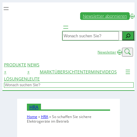
LinkedIn
Newsletter abonnieren
Search
LinkedIn
Newsletter
PRODUKTE
NEWS
+
+
MARKTÜBERSICHTEN
TERMINE
VIDEOS
LÖSUNGEN
LEUTE
Search
HRA
Home
»
HRA
»
So schaffen Sie sichere
Elektrogeräte im Betrieb