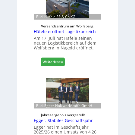
i
n
e
Bild: Häfele SE & Co KG
n
Versandzentrum am Wolfsberg
b
Häfele eröffnet Logistikbereich
a
Am 17. Juli hat Häfele seinen
u
neuen Logistikbereich auf dem
d
Wolfsberg in Nagold eröffnet.
i
g
i
:
Weiterlesen
t
H
a
ä
l
f
i
e
s
l
i
e
e
e
Bild: Egger Holzwerkstoffe GmbH
r
r
t
ö
Jahresergebnis vorgestellt
s
f
Egger: Stabiles Geschäftsjahr
i
f
Egger hat im Geschäftsjahr
c
n
2025/26 einen Umsatz von 4,26