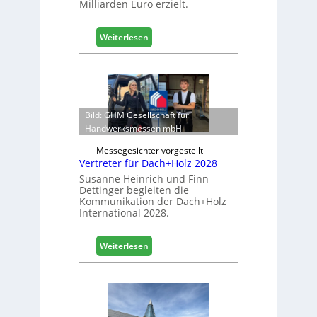
h
e
Milliarden Euro erzielt.
t
L
:
Weiterlesen
o
E
g
g
i
g
s
e
t
r
i
Bild: GHM Gesellschaft für
:
k
Handwerksmessen mbH
S
b
t
Messegesichter vorgestellt
e
a
Vertreter für Dach+Holz 2028
r
b
e
Susanne Heinrich und Finn
i
Dettinger begleiten die
i
l
Kommunikation der Dach+Holz
c
e
International 2028.
h
s
G
:
Weiterlesen
e
V
s
e
c
r
h
t
ä
r