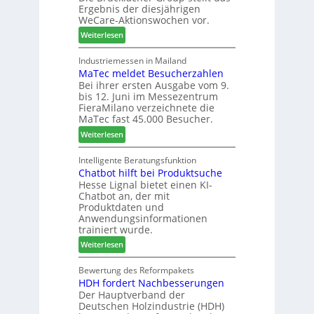
t
Ergebnis der diesjährigen
l
e
s
WeCare-Aktionswochen vor.
l
n
f
:
o
Weiterlesen
f
ü
W
-
ü
h
e
F
Industriemessen in Mailand
r
r
MaTec meldet Besucherzahlen
C
r
P
e
Bei ihrer ersten Ausgabe vom 9.
a
ä
l
r
bis 12. Juni im Messezentrum
r
s
a
FieraMilano verzeichnete die
e
e
n
MaTec fast 45.000 Besucher.
-
r
t
:
Weiterlesen
A
u
a
M
k
n
g
a
Intelligente Beratungsfunktion
t
d
Chatbot hilft bei Produktsuche
T
i
-
Hesse Lignal bietet einen KI-
e
o
V
Chatbot an, der mit
c
n
e
Produktdaten und
m
s
r
Anwendungsinformationen
e
w
b
trainiert wurde.
l
o
i
:
Weiterlesen
d
c
n
C
e
h
d
h
Bewertung des Reformpakets
t
e
e
HDH fordert Nachbesserungen
a
B
n
r
Der Hauptverband der
t
e
2
Deutschen Holzindustrie (HDH)
b
s
0