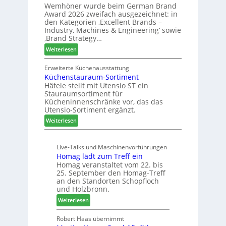
Z
Wemhöner wurde beim German Brand
d
F
u
Award 2026 zweifach ausgezeichnet: in
i
ü
k
den Kategorien ‚Excellent Brands –
u
h
u
Industry, Machines & Engineering‘ sowie
n
r
‚Brand Strategy…
n
d
u
f
:
Weiterlesen
H
n
t
Z
u
g
w
Erweiterte Küchenausstattung
b
a
Küchenstauraum-Sortiment
e
t
n
Häfele stellt mit Utensio ST ein
i
e
Stauraumsortiment für
P
x
Kücheninnenschränke vor, das das
r
s
Utensio-Sortiment ergänzt.
e
t
:
Weiterlesen
i
e
K
s
l
ü
e
l
Live-Talks und Maschinenvorführungen
c
f
e
Homag lädt zum Treff ein
h
ü
n
Homag veranstaltet vom 22. bis
e
r
a
25. September den Homag-Treff
n
W
u
an den Standorten Schopfloch
s
e
und Holzbronn.
s
t
m
:
Weiterlesen
a
h
H
u
ö
o
Robert Haas übernimmt
r
n