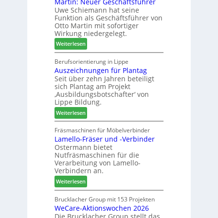
Martin: Neuer Geschäftsführer
m
a
e
Uwe Schiemann hat seine
a
u
r
Funktion als Geschäftsführer von
g
m
Otto Martin mit sofortiger
l
-
Wirkung niedergelegt.
ä
S
:
Weiterlesen
d
o
M
t
r
a
Berufsorientierung in Lippe
z
t
Auszeichnungen für Plantag
r
u
i
Seit über zehn Jahren beteiligt
t
m
m
sich Plantag am Projekt
i
T
e
‚Ausbildungsbotschafter‘ von
n
r
n
Lippe Bildung.
:
e
t
:
Weiterlesen
N
f
A
e
f
u
Fräsmaschinen für Möbelverbinder
u
e
Lamello-Fräser und -Verbinder
s
e
i
Ostermann bietet
z
r
n
Nutfräsmaschinen für die
e
G
Verarbeitung von Lamello-
i
e
Verbindern an.
c
s
:
Weiterlesen
h
c
L
n
h
a
Brucklacher Group mit 153 Projekten
u
ä
WeCare-Aktionswochen 2026
m
n
f
Die Brucklacher Group stellt das
e
g