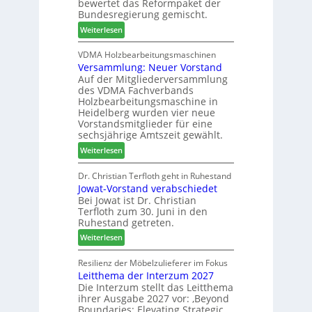
bewertet das Reformpaket der
o
u
2
Bundesregierung gemischt.
t
c
6
:
Weiterlesen
h
h
H
i
e
D
VDMA Holzbearbeitungsmaschinen
l
r
Versammlung: Neuer Vorstand
H
f
z
Auf der Mitgliederversammlung
f
t
a
des VDMA Fachverbands
o
b
h
Holzbearbeitungsmaschine in
r
e
l
Heidelberg wurden vier neue
d
i
e
Vorstandsmitglieder für eine
e
P
sechsjährige Amtszeit gewählt.
n
r
r
:
Weiterlesen
t
o
V
N
d
e
Dr. Christian Terfloth geht in Ruhestand
a
u
Jowat-Vorstand verabschiedet
r
c
k
Bei Jowat ist Dr. Christian
s
h
t
Terfloth zum 30. Juni in den
a
b
s
Ruhestand getreten.
m
e
u
:
m
Weiterlesen
s
c
J
l
s
h
o
u
Resilienz der Möbelzulieferer im Fokus
e
e
Leitthema der Interzum 2027
w
n
r
Die Interzum stellt das Leitthema
a
g
u
ihrer Ausgabe 2027 vor: ‚Beyond
t
:
n
Boundaries: Elevating Strategic
-