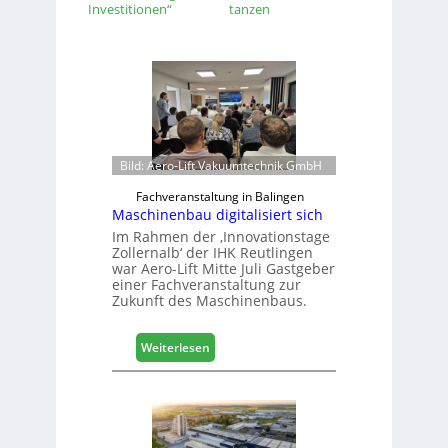
Investitionen“
tanzen
Bild: Aero-Lift Vakuumtechnik GmbH
Fachveranstaltung in Balingen
Maschinenbau digitalisiert sich
Im Rahmen der ‚Innovationstage
Zollernalb‘ der IHK Reutlingen
war Aero-Lift Mitte Juli Gastgeber
einer Fachveranstaltung zur
Zukunft des Maschinenbaus.
:
Weiterlesen
M
a
s
c
h