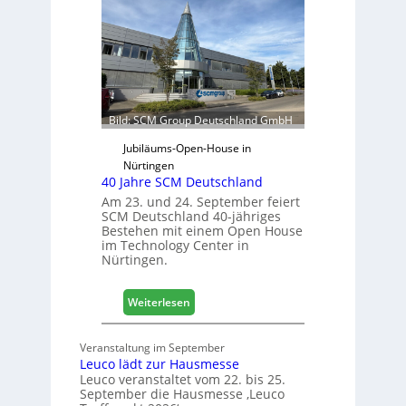
r
s
e
j
t
a
e
h
r
r
f
ü
Bild: SCM Group Deutschland GmbH
r
D
Jubiläums-Open-House in
a
Nürtingen
40 Jahre SCM Deutschland
c
h
Am 23. und 24. September feiert
SCM Deutschland 40-jähriges
+
Bestehen mit einem Open House
H
im Technology Center in
o
Nürtingen.
l
z
:
2
Weiterlesen
4
0
0
2
Veranstaltung im September
J
8
Leuco lädt zur Hausmesse
a
Leuco veranstaltet vom 22. bis 25.
h
September die Hausmesse ‚Leuco
r