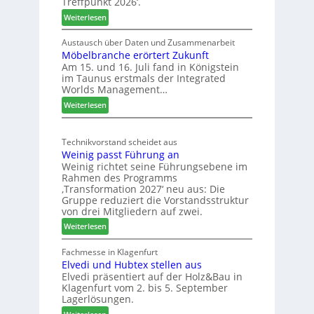
Treffpunkt 2026‘.
e
:
Weiterlesen
S
L
C
e
Austausch über Daten und Zusammenarbeit
M
Möbelbranche erörtert Zukunft
u
D
Am 15. und 16. Juli fand in Königstein
c
im Taunus erstmals der Integrated
e
o
Worlds Management…
u
l
:
ä
Weiterlesen
t
M
d
s
ö
t
c
Technikvorstand scheidet aus
b
z
h
Weinig passt Führung an
e
u
l
Weinig richtet seine Führungsebene im
l
r
a
Rahmen des Programms
b
H
n
‚Transformation 2027‘ neu aus: Die
r
a
d
Gruppe reduziert die Vorstandsstruktur
a
u
von drei Mitgliedern auf zwei.
n
s
:
Weiterlesen
c
m
W
h
e
e
Fachmesse in Klagenfurt
e
s
Elvedi und Hubtex stellen aus
i
e
s
Elvedi präsentiert auf der Holz&Bau in
n
r
e
Klagenfurt vom 2. bis 5. September
i
ö
Lagerlösungen.
g
r
:
p