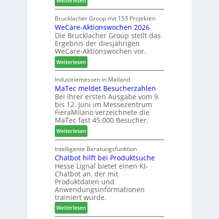
Weiterlesen
h
c
L
n
h
a
Brucklacher Group mit 153 Projekten
u
ä
WeCare-Aktionswochen 2026
m
n
f
Die Brucklacher Group stellt das
e
g
t
Ergebnis der diesjährigen
l
e
s
WeCare-Aktionswochen vor.
l
n
f
:
o
Weiterlesen
f
ü
W
-
ü
h
e
F
Industriemessen in Mailand
r
r
MaTec meldet Besucherzahlen
C
r
P
e
Bei ihrer ersten Ausgabe vom 9.
a
ä
l
r
bis 12. Juni im Messezentrum
r
s
a
FieraMilano verzeichnete die
e
e
n
MaTec fast 45.000 Besucher.
-
r
t
:
Weiterlesen
A
u
a
M
k
n
g
a
Intelligente Beratungsfunktion
t
d
Chatbot hilft bei Produktsuche
T
i
-
Hesse Lignal bietet einen KI-
e
o
V
Chatbot an, der mit
c
n
e
Produktdaten und
m
s
r
Anwendungsinformationen
e
w
b
trainiert wurde.
l
o
i
:
Weiterlesen
d
c
n
C
e