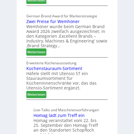
Weiterlesen
t
E
a
e
l
s
r
German Brand Award für Markenstrategie
v
s
t
Zwei Preise für Wemhöner
e
t
Z
Wemhöner wurde beim German Brand
d
F
u
Award 2026 zweifach ausgezeichnet: in
i
ü
k
den Kategorien ‚Excellent Brands –
u
h
u
Industry, Machines & Engineering‘ sowie
n
r
‚Brand Strategy…
n
d
u
f
:
Weiterlesen
H
n
t
Z
u
g
w
Erweiterte Küchenausstattung
b
a
Küchenstauraum-Sortiment
e
t
n
Häfele stellt mit Utensio ST ein
i
e
Stauraumsortiment für
P
x
Kücheninnenschränke vor, das das
r
s
Utensio-Sortiment ergänzt.
e
t
:
Weiterlesen
i
e
K
s
l
ü
e
l
Live-Talks und Maschinenvorführungen
c
f
e
Homag lädt zum Treff ein
h
ü
n
Homag veranstaltet vom 22. bis
e
r
a
25. September den Homag-Treff
n
W
u
an den Standorten Schopfloch
s
e