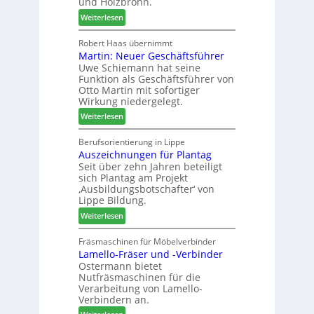
und Holzbronn.
s
t
m
:
Weiterlesen
a
h
H
u
ö
o
Robert Haas übernimmt
r
n
Martin: Neuer Geschäftsführer
m
a
e
Uwe Schiemann hat seine
a
u
r
Funktion als Geschäftsführer von
g
m
Otto Martin mit sofortiger
l
-
Wirkung niedergelegt.
ä
S
:
Weiterlesen
d
o
M
t
r
a
Berufsorientierung in Lippe
z
t
Auszeichnungen für Plantag
r
u
i
Seit über zehn Jahren beteiligt
t
m
m
sich Plantag am Projekt
i
T
e
‚Ausbildungsbotschafter‘ von
n
r
n
Lippe Bildung.
:
e
t
:
Weiterlesen
N
f
A
e
f
u
Fräsmaschinen für Möbelverbinder
u
e
Lamello-Fräser und -Verbinder
s
e
i
Ostermann bietet
z
r
n
Nutfräsmaschinen für die
e
G
Verarbeitung von Lamello-
i
e
Verbindern an.
c
s
: