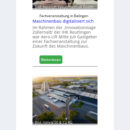
Bild: Aero-Lift Vakuumtechnik GmbH
Fachveranstaltung in Balingen
Maschinenbau digitalisiert sich
Im Rahmen der ‚Innovationstage
Zollernalb‘ der IHK Reutlingen
war Aero-Lift Mitte Juli Gastgeber
einer Fachveranstaltung zur
Zukunft des Maschinenbaus.
:
Weiterlesen
M
a
s
c
h
i
n
e
n
b
a
Bild: Häfele SE & Co KG
u