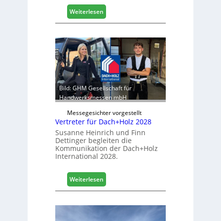
i
:
Weiterlesen
s
E
t
g
i
g
k
e
b
r
e
:
r
S
e
t
Bild: GHM Gesellschaft für
i
a
Handwerksmessen mbH
c
b
h
Messegesichter vorgestellt
i
Vertreter für Dach+Holz 2028
l
Susanne Heinrich und Finn
e
Dettinger begleiten die
s
Kommunikation der Dach+Holz
G
International 2028.
e
s
:
Weiterlesen
c
V
h
e
ä
r
f
t
t