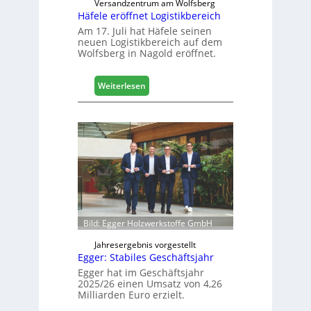
d
Versandzentrum am Wolfsberg
Häfele eröffnet Logistikbereich
i
g
Am 17. Juli hat Häfele seinen
neuen Logistikbereich auf dem
i
Wolfsberg in Nagold eröffnet.
t
a
l
:
Weiterlesen
i
H
s
ä
i
f
e
e
r
l
t
e
s
e
i
r
c
ö
h
f
Bild: Egger Holzwerkstoffe GmbH
f
n
Jahresergebnis vorgestellt
Egger: Stabiles Geschäftsjahr
e
t
Egger hat im Geschäftsjahr
2025/26 einen Umsatz von 4,26
L
Milliarden Euro erzielt.
o
g