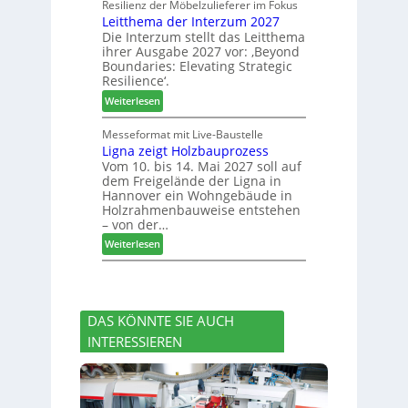
o
u
Resilienz der Möbelzulieferer im Fokus
e
e
Leitthema der Interzum 2027
w
n
r
Die Interzum stellt das Leitthema
a
g
u
ihrer Ausgabe 2027 vor: ‚Beyond
t
:
n
Boundaries: Elevating Strategic
-
N
g
Resilience‘.
V
e
e
:
Weiterlesen
o
u
n
L
r
e
e
Messeformat mit Live-Baustelle
s
r
Ligna zeigt Holzbauprozess
i
t
V
Vom 10. bis 14. Mai 2027 soll auf
t
a
o
dem Freigelände der Ligna in
t
n
r
Hannover ein Wohngebäude in
h
d
s
Holzrahmenbauweise entstehen
e
v
t
– von der…
m
e
a
:
Weiterlesen
a
r
n
L
d
a
d
i
e
b
g
r
s
n
I
c
DAS KÖNNTE SIE AUCH
a
n
h
INTERESSIEREN
z
t
i
e
e
e
i
r
d
g
z
e
t