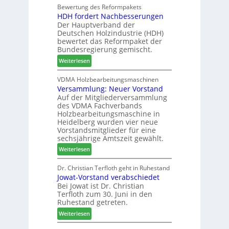
h
d
h
Bewertung des Reformpakets
t
e
e
HDH fordert Nachbesserungen
a
B
n
r
Der Hauptverband der
t
e
2
Deutschen Holzindustrie (HDH)
b
s
0
bewertet das Reformpaket der
o
u
2
Bundesregierung gemischt.
t
c
6
:
Weiterlesen
h
h
H
i
e
D
VDMA Holzbearbeitungsmaschinen
l
r
Versammlung: Neuer Vorstand
H
f
z
Auf der Mitgliederversammlung
f
t
a
des VDMA Fachverbands
o
b
h
Holzbearbeitungsmaschine in
r
e
l
Heidelberg wurden vier neue
d
i
e
Vorstandsmitglieder für eine
e
P
sechsjährige Amtszeit gewählt.
n
r
r
:
Weiterlesen
t
o
V
N
d
e
Dr. Christian Terfloth geht in Ruhestand
a
u
Jowat-Vorstand verabschiedet
r
c
k
Bei Jowat ist Dr. Christian
s
h
t
Terfloth zum 30. Juni in den
a
b
s
Ruhestand getreten.
m
e
u
:
m
Weiterlesen
s
c
J
l
s
h