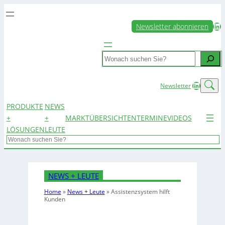
LinkedIn
Newsletter abonnieren
Search
LinkedIn
Newsletter
PRODUKTE
NEWS
+
+
MARKTÜBERSICHTEN
TERMINE
VIDEOS
LÖSUNGEN
LEUTE
Search
NEWS + LEUTE
Home
»
News + Leute
»
Assistenzsystem hilft
Kunden