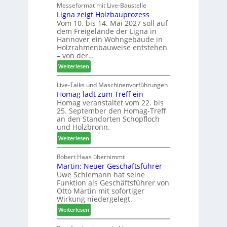
e
Messeformat mit Live-Baustelle
s
r
Ligna zeigt Holzbauprozess
i
t
V
Vom 10. bis 14. Mai 2027 soll auf
t
a
o
dem Freigelände der Ligna in
t
n
r
Hannover ein Wohngebäude in
h
d
s
Holzrahmenbauweise entstehen
e
v
t
– von der…
m
e
a
:
Weiterlesen
a
r
n
L
d
a
d
i
Live-Talks und Maschinenvorführungen
e
b
Homag lädt zum Treff ein
g
r
s
Homag veranstaltet vom 22. bis
n
I
c
25. September den Homag-Treff
a
n
h
an den Standorten Schopfloch
z
t
i
und Holzbronn.
e
e
e
:
Weiterlesen
i
r
d
H
g
z
e
o
Robert Haas übernimmt
t
u
t
Martin: Neuer Geschäftsführer
m
H
m
Uwe Schiemann hat seine
a
o
2
Funktion als Geschäftsführer von
g
l
0
Otto Martin mit sofortiger
l
z
2
Wirkung niedergelegt.
ä
b
7
:
Weiterlesen
d
a
M
t
u