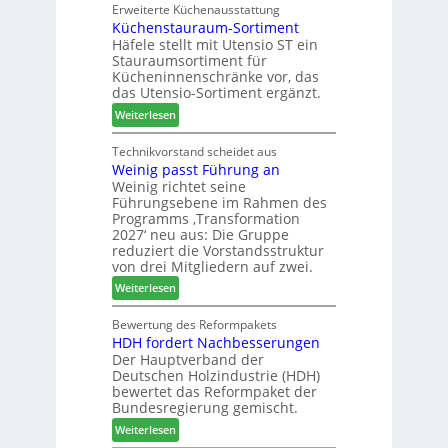
w
Erweiterte Küchenausstattung
r
Küchenstauraum-Sortiment
e
u
Häfele stellt mit Utensio ST ein
i
n
Stauraumsortiment für
P
d
Kücheninnenschränke vor, das
r
-
das Utensio-Sortiment ergänzt.
e
V
:
Weiterlesen
i
e
K
s
r
ü
Technikvorstand scheidet aus
e
b
Weinig passt Führung an
c
f
i
Weinig richtet seine
h
ü
n
Führungsebene im Rahmen des
e
r
d
Programms ‚Transformation
n
W
e
2027‘ neu aus: Die Gruppe
s
e
reduziert die Vorstandsstruktur
r
t
m
von drei Mitgliedern auf zwei.
a
h
:
Weiterlesen
u
ö
W
r
n
e
Bewertung des Reformpakets
a
e
HDH fordert Nachbesserungen
i
u
r
Der Hauptverband der
n
m
Deutschen Holzindustrie (HDH)
i
-
bewertet das Reformpaket der
g
S
Bundesregierung gemischt.
p
o
:
Weiterlesen
a
r
H