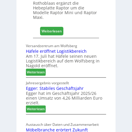
e
Rothoblaas ergänzt die
Hebeplatte Raptor um die
r
Modelle Raptor Mini und Raptor
t
Maxi.
F
ü
h
:
Weiterlesen
r
H
u
e
Versandzentrum am Wolfsberg
n
b
Häfele eröffnet Logistikbereich
g
e
Am 17. Juli hat Häfele seinen neuen
p
Logistikbereich auf dem Wolfsberg in
l
Nagold eröffnet.
a
:
Weiterlesen
t
H
t
ä
Jahresergebnis vorgestellt
e
Egger: Stabiles Geschäftsjahr
f
n
Egger hat im Geschäftsjahr 2025/26
e
einen Umsatz von 4,26 Milliarden Euro
b
l
erzielt.
i
e
:
e
Weiterlesen
s
E
r
a
g
ö
c
Austausch über Daten und Zusammenarbeit
g
f
h
Möbelbranche erörtert Zukunft
e
f
t