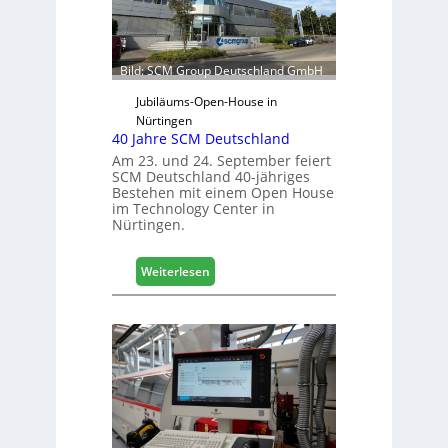
e
r
f
ü
Bild: SCM Group Deutschland GmbH
r
D
Jubiläums-Open-House in
a
Nürtingen
40 Jahre SCM Deutschland
c
h
Am 23. und 24. September feiert
SCM Deutschland 40-jähriges
+
Bestehen mit einem Open House
H
im Technology Center in
o
Nürtingen.
l
z
:
2
Weiterlesen
4
0
0
2
J
8
a
h
r
e
S
C