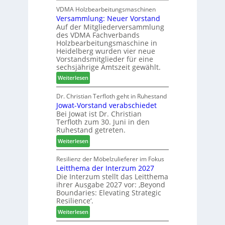
s
t
D
VDMA Holzbearbeitungsmaschinen
s
i
Versammlung: Neuer Vorstand
H
t
m
Auf der Mitgliederversammlung
f
F
e
des VDMA Fachverbands
o
ü
n
Holzbearbeitungsmaschine in
r
h
t
Heidelberg wurden vier neue
d
r
Vorstandsmitglieder für eine
e
u
sechsjährige Amtszeit gewählt.
r
n
:
Weiterlesen
t
g
V
N
a
e
Dr. Christian Terfloth geht in Ruhestand
a
n
Jowat-Vorstand verabschiedet
r
c
Bei Jowat ist Dr. Christian
s
h
Terfloth zum 30. Juni in den
a
b
Ruhestand getreten.
m
e
:
m
Weiterlesen
s
J
l
s
o
u
Resilienz der Möbelzulieferer im Fokus
e
Leitthema der Interzum 2027
w
n
r
Die Interzum stellt das Leitthema
a
g
u
ihrer Ausgabe 2027 vor: ‚Beyond
t
:
n
Boundaries: Elevating Strategic
-
N
g
Resilience‘.
V
e
e
:
Weiterlesen
o
u
n
L
r
e