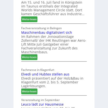
Am 15. und 16. Juli fand in Königstein
r
n
T
im Taunus erstmals der Integrated
:
e
o
Worlds Management Circle statt. Dort
S
t
n
kamen Geschäftsführer aus Industrie…
t
L
n
:
Weiterlesen
a
o
e
M
b
g
n
ö
Fachveranstaltung in Balingen
i
i
Maschinenbau digitalisiert sich
b
l
s
Im Rahmen der ‚Innovationstage
e
e
t
Zollernalb‘ der IHK Reutlingen war Aero-
l
s
i
Lift Mitte Juli Gastgeber einer
b
G
k
Fachveranstaltung zur Zukunft des
r
e
b
Maschinenbaus.
a
s
e
:
Weiterlesen
n
c
r
M
c
h
e
a
h
ä
i
Fachmesse in Klagenfurt
s
e
f
c
Elvedi und Hubtex stellen aus
c
e
t
h
Elvedi präsentiert auf der Holz&Bau in
h
r
s
Klagenfurt vom 2. bis 5. September
i
ö
j
Lagerlösungen.
n
r
a
:
Weiterlesen
e
t
h
E
n
e
r
l
Veranstaltung im September
b
r
Leuco lädt zur Hausmesse
v
a
t