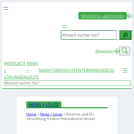
LinkedIn
Newsletter abonnieren
Search
LinkedIn
Newsletter
PRODUKTE
NEWS
+
+
MARKTÜBERSICHTEN
TERMINE
VIDEOS
LÖSUNGEN
LEUTE
Search
NEWS + LEUTE
Home
»
News + Leute
»
Baukrise und EU-
Verordnung fordern Holzindustrie heraus