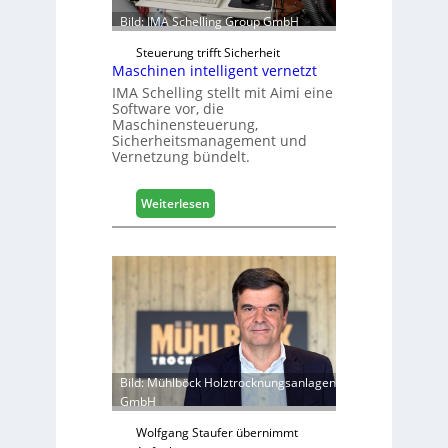
M
Bild: IMA Schelling Group GmbH
D
e
Steuerung trifft Sicherheit
Maschinen intelligent vernetzt
u
t
IMA Schelling stellt mit Aimi eine
Software vor, die
s
Maschinensteuerung,
c
Sicherheitsmanagement und
h
Vernetzung bündelt.
l
a
:
n
Weiterlesen
M
d
a
s
c
h
i
n
e
n
Bild: Mühlböck Holztrocknungsanlagen
i
GmbH
n
t
Wolfgang Staufer übernimmt