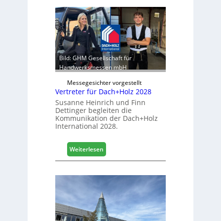
Bild: GHM Gesellschaft für
Handwerksmessen mbH
Messegesichter vorgestellt
Vertreter für Dach+Holz 2028
Susanne Heinrich und Finn
Dettinger begleiten die
Kommunikation der Dach+Holz
International 2028.
:
Weiterlesen
V
e
r
t
r
e
t