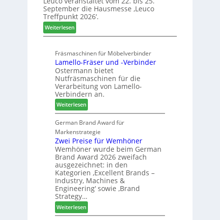
Leuco veranstaltet vom 22. bis 25.
e
u
Z
September die Hausmesse ‚Leuco
d
d
u
Treffpunkt 2026‘.
i
i
k
:
u
Weiterlesen
g
u
L
n
i
n
e
d
t
f
Fräsmaschinen für Möbelverbinder
u
H
a
t
Lamello-Fräser und -Verbinder
c
u
l
Ostermann bietet
o
b
i
Nutfräsmaschinen für die
l
t
s
Verarbeitung von Lamello-
ä
e
i
Verbindern an.
d
x
e
:
Weiterlesen
t
s
r
L
z
t
t
a
German Brand Award für
u
e
s
m
Markenstrategie
r
l
i
e
Zwei Preise für Wemhöner
H
l
c
Wemhöner wurde beim German
l
a
e
h
Brand Award 2026 zweifach
l
u
n
ausgezeichnet: in den
o
s
a
Kategorien ‚Excellent Brands –
-
m
u
Industry, Machines &
F
e
s
Engineering‘ sowie ‚Brand
r
s
Strategy…
ä
s
:
Weiterlesen
s
e
Z
e