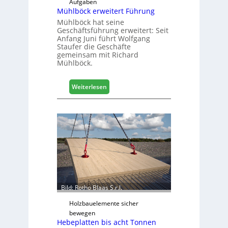
e
Aufgaben
l
Mühlböck erweitert Führung
l
Mühlböck hat seine
i
Geschäftsführung erweitert: Seit
Anfang Juni führt Wolfgang
g
Staufer die Geschäfte
e
gemeinsam mit Richard
n
Mühlböck.
t
v
:
Weiterlesen
e
M
r
ü
n
h
e
l
t
b
z
ö
t
c
k
e
r
Bild: Rotho Blaas S.r.l.
w
e
Holzbauelemente sicher
i
bewegen
Hebeplatten bis acht Tonnen
t