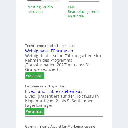
Nesting-Studio
CNC-
renoviert
Bearbeitungszentr
en für die
Holzbearbeitung
2023
Technikvorstand scheidet aus
Weinig passt Führung an
Weinig richtet seine Führungsebene im
Rahmen des Programms
‚Transformation 2027‘ neu aus: Die
Gruppe reduziert…
:
Weiterlesen
W
e
Fachmesse in Klagenfurt
Elvedi und Hubtex stellen aus
i
Elvedi präsentiert auf der Holz&Bau in
n
Klagenfurt vom 2. bis 5. September
i
Lagerlösungen.
g
:
p
Weiterlesen
E
a
l
s
German Brand Award für Markenstrategie
v
s