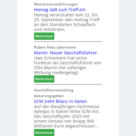
e
g
Maschinenvorführungen
r
r
n
Homag lädt zum Treff ein
I
b
Homag veranstaltet vom 22. bis
a
n
i
25. September den Homag-Treff
z
t
n
an den Standorten Schopfloch
e
e
d
und Holzbronn.
i
r
e
:
Weiterlesen
g
z
r
H
t
u
o
Robert Haas übernimmt
H
m
Martin: Neuer Geschäftsführer
m
o
2
Uwe Schiemann hat seine
a
l
0
Funktion als Geschäftsführer von
g
z
2
Otto Martin mit sofortiger
l
b
7
Wirkung niedergelegt.
ä
a
:
Weiterlesen
d
u
M
t
p
a
Geschäftsentwicklung
z
r
r
bekanntgegeben
u
o
t
SCM zieht Bilanz in Italien
m
z
Auf der diesjährigen Fachmesse
i
T
e
Xylexpo in Italien teilte SCM mit,
n
r
s
das Geschäftsjahr 2025 mit
:
e
s
einem Umsatz von knapp 900
N
f
Millionen Euro abgeschlossen…
e
f
:
Weiterlesen
u
e