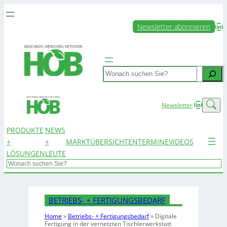
LinkedIn
Newsletter abonnieren
Search
LinkedIn
Newsletter
PRODUKTE
NEWS
+
+
MARKTÜBERSICHTEN
TERMINE
VIDEOS
LÖSUNGEN
LEUTE
Search
BETRIEBS- + FERTIGUNGSBEDARF
Home
»
Betriebs- + Fertigungsbedarf
»
Digitale
Fertigung in der vernetzten Tischlerwerkstatt