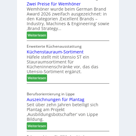
Zwei Preise für Wemhöner
e
t
Wemhöner wurde beim German Brand
d
F
Award 2026 zweifach ausgezeichnet: in
i
ü
den Kategorien ‚Excellent Brands –
u
h
Industry, Machines & Engineering‘ sowie
n
r
‚Brand Strategy…
d
u
:
Weiterlesen
H
n
Z
u
g
w
Erweiterte Küchenausstattung
b
a
Küchenstauraum-Sortiment
e
t
n
Häfele stellt mit Utensio ST ein
i
e
Stauraumsortiment für
P
x
Kücheninnenschränke vor, das das
r
s
Utensio-Sortiment ergänzt.
e
t
:
Weiterlesen
i
e
K
s
l
ü
e
l
Berufsorientierung in Lippe
c
f
e
Auszeichnungen für Plantag
h
ü
n
Seit über zehn Jahren beteiligt sich
e
r
a
Plantag am Projekt
n
W
u
‚Ausbildungsbotschafter‘ von Lippe
s
e
Bildung.
s
t
m
:
Weiterlesen
a
h
A
u
ö