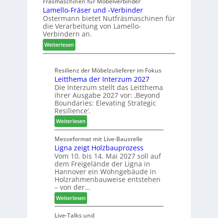
u
Fräsmaschinen für Möbelverbinder
r
n
Lamello-Fräser und -Verbinder
s
a
e
Ostermann bietet Nutfräsmaschinen für
z
u
r
die Verarbeitung von Lamello-
e
m
Verbindern an.
i
-
:
c
Weiterlesen
S
L
h
o
a
n
r
Resilienz der Möbelzulieferer im Fokus
m
u
t
Leitthema der Interzum 2027
e
n
i
Die Interzum stellt das Leitthema
l
g
m
ihrer Ausgabe 2027 vor: ‚Beyond
l
e
e
Boundaries: Elevating Strategic
o
n
n
Resilience‘.
-
f
t
:
Weiterlesen
F
ü
L
r
r
e
Messeformat mit Live-Baustelle
ä
P
Ligna zeigt Holzbauprozess
i
s
l
Vom 10. bis 14. Mai 2027 soll auf
t
e
a
dem Freigelände der Ligna in
t
r
n
Hannover ein Wohngebäude in
h
u
t
Holzrahmenbauweise entstehen
e
n
a
– von der…
m
d
g
:
Weiterlesen
a
-
L
d
V
i
Live-Talks und
e