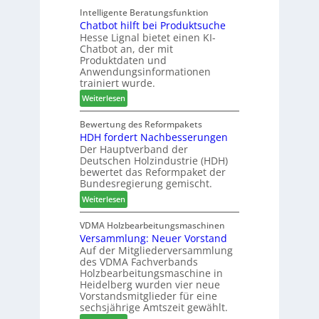
k
e
a
Intelligente Beratungsfunktion
t
r
Chatbot hilft bei Produktsuche
T
i
t
Hesse Lignal bietet einen KI-
e
o
e
Chatbot an, der mit
c
n
s
Produktdaten und
m
s
S
Anwendungsinformationen
e
w
y
trainiert wurde.
l
o
s
:
Weiterlesen
d
c
t
C
e
h
e
h
Bewertung des Reformpakets
t
e
m
HDH fordert Nachbesserungen
a
B
n
Der Hauptverband der
t
e
2
Deutschen Holzindustrie (HDH)
b
s
0
bewertet das Reformpaket der
o
u
2
Bundesregierung gemischt.
t
c
6
:
Weiterlesen
h
h
H
i
e
D
VDMA Holzbearbeitungsmaschinen
l
r
Versammlung: Neuer Vorstand
H
f
z
Auf der Mitgliederversammlung
f
t
a
des VDMA Fachverbands
o
b
h
Holzbearbeitungsmaschine in
r
e
l
Heidelberg wurden vier neue
d
i
e
Vorstandsmitglieder für eine
e
P
sechsjährige Amtszeit gewählt.
n
r
r