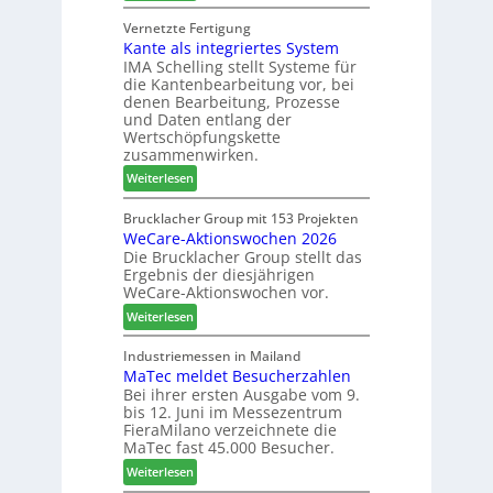
S
e
i
C
Vernetzte Fertigung
r
n
Kante als integriertes System
M
G
IMA Schelling stellt Systeme für
z
e
die Kantenbearbeitung vor, bei
i
s
denen Bearbeitung, Prozesse
e
c
und Daten entlang der
h
h
Wertschöpfungskette
t
ä
zusammenwirken.
B
f
:
Weiterlesen
i
t
K
l
s
a
Brucklacher Group mit 153 Projekten
a
f
WeCare-Aktionswochen 2026
n
n
ü
Die Brucklacher Group stellt das
t
z
h
Ergebnis der diesjährigen
e
i
r
WeCare-Aktionswochen vor.
a
n
e
:
l
Weiterlesen
I
r
W
s
t
e
i
Industriemessen in Mailand
a
MaTec meldet Besucherzahlen
C
n
l
Bei ihrer ersten Ausgabe vom 9.
a
t
i
bis 12. Juni im Messezentrum
r
e
e
FieraMilano verzeichnete die
e
g
n
MaTec fast 45.000 Besucher.
-
r
:
Weiterlesen
A
i
M