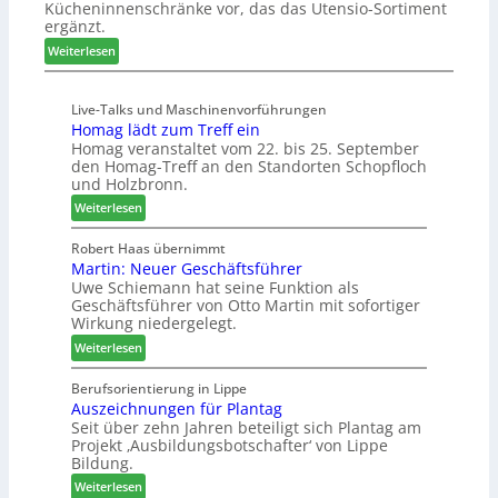
Kücheninnenschränke vor, das das Utensio-Sortiment
P
n
e
ergänzt.
r
x
:
e
Weiterlesen
s
K
i
t
ü
s
e
Live-Talks und Maschinenvorführungen
c
e
l
Homag lädt zum Treff ein
h
f
l
Homag veranstaltet vom 22. bis 25. September
e
ü
e
den Homag-Treff an den Standorten Schopfloch
n
r
n
und Holzbronn.
s
W
a
:
Weiterlesen
t
e
u
H
a
m
s
o
Robert Haas übernimmt
u
h
Martin: Neuer Geschäftsführer
m
r
ö
Uwe Schiemann hat seine Funktion als
a
a
n
Geschäftsführer von Otto Martin mit sofortiger
g
u
e
Wirkung niedergelegt.
l
m
r
:
ä
Weiterlesen
-
M
d
S
a
t
Berufsorientierung in Lippe
o
Auszeichnungen für Plantag
r
z
r
Seit über zehn Jahren beteiligt sich Plantag am
t
u
t
Projekt ‚Ausbildungsbotschafter‘ von Lippe
i
m
i
Bildung.
n
T
m
:
:
Weiterlesen
r
e