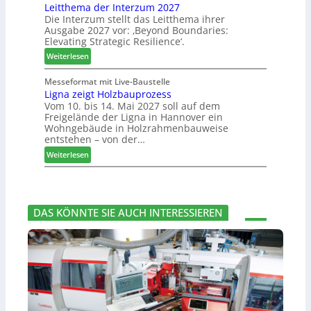
u
Leitthema der Interzum 2027
w
s
c
n
Die Interzum stellt das Leitthema ihrer
a
e
h
Ausgabe 2027 vor: ‚Beyond Boundaries:
g
t
r
e
Elevating Strategic Resilience‘.
:
-
u
N
:
V
Weiterlesen
n
e
L
o
g
u
e
r
Messeformat mit Live-Baustelle
e
e
Ligna zeigt Holzbauprozess
i
s
n
Vom 10. bis 14. Mai 2027 soll auf dem
r
t
t
Freigelände der Ligna in Hannover ein
V
t
a
Wohngebäude in Holzrahmenbauweise
o
h
n
entstehen – von der…
r
e
d
:
Weiterlesen
s
m
v
L
t
a
e
i
a
d
r
g
n
e
a
n
d
r
b
DAS KÖNNTE SIE AUCH INTERESSIEREN
a
I
s
z
n
c
e
t
h
i
e
i
g
r
e
t
z
d
H
u
e
o
m
t