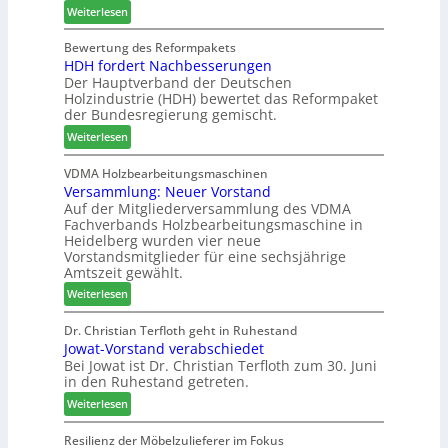
e
:
e
Weiterlesen
s
r
C
l
w
b
h
d
Bewertung des Reformpakets
o
HDH fordert Nachbesserungen
i
a
e
c
Der Hauptverband der Deutschen
n
t
t
h
Holzindustrie (HDH) bewertet das Reformpaket
d
b
B
e
der Bundesregierung gemischt.
e
o
e
n
:
r
t
Weiterlesen
s
2
H
h
u
0
D
i
VDMA Holzbearbeitungsmaschinen
c
2
Versammlung: Neuer Vorstand
H
l
h
6
Auf der Mitgliederversammlung des VDMA
f
f
e
Fachverbands Holzbearbeitungsmaschine in
o
t
r
Heidelberg wurden vier neue
r
b
z
Vorstandsmitglieder für eine sechsjährige
d
e
a
Amtszeit gewählt.
e
i
h
:
Weiterlesen
r
P
l
V
t
r
e
e
Dr. Christian Terfloth geht in Ruhestand
N
o
n
Jowat-Vorstand verabschiedet
r
a
d
Bei Jowat ist Dr. Christian Terfloth zum 30. Juni
s
c
u
in den Ruhestand getreten.
a
h
k
m
:
Weiterlesen
b
t
m
J
e
s
l
o
Resilienz der Möbelzulieferer im Fokus
s
u