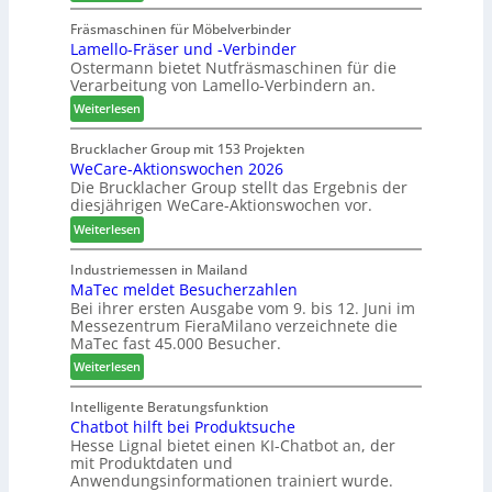
A
N
e
n
u
e
Fräsmaschinen für Möbelverbinder
f
t
Lamello-Fräser und -Verbinder
s
u
f
Ostermann bietet Nutfräsmaschinen für die
z
e
e
Verarbeitung von Lamello-Verbindern an.
e
r
i
i
G
n
:
Weiterlesen
c
e
L
h
s
a
Brucklacher Group mit 153 Projekten
n
c
WeCare-Aktionswochen 2026
m
u
Die Brucklacher Group stellt das Ergebnis der
h
e
diesjährigen WeCare-Aktionswochen vor.
n
ä
l
g
f
l
:
Weiterlesen
e
t
o
W
n
s
-
e
Industriemessen in Mailand
f
f
F
MaTec meldet Besucherzahlen
C
ü
ü
r
Bei ihrer ersten Ausgabe vom 9. bis 12. Juni im
a
Messezentrum FieraMilano verzeichnete die
r
h
ä
r
MaTec fast 45.000 Besucher.
P
r
s
e
l
e
e
:
-
Weiterlesen
a
r
r
M
A
n
u
a
k
Intelligente Beratungsfunktion
t
n
Chatbot hilft bei Produktsuche
T
t
a
Hesse Lignal bietet einen KI-Chatbot an, der
d
e
i
mit Produktdaten und
g
-
c
o
Anwendungsinformationen trainiert wurde.
V
m
n