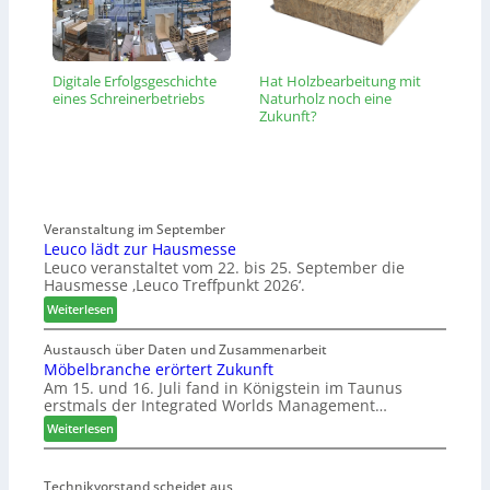
Digitale Erfolgsgeschichte
Hat Holzbearbeitung mit
eines Schreinerbetriebs
Naturholz noch eine
Zukunft?
Veranstaltung im September
Leuco lädt zur Hausmesse
Leuco veranstaltet vom 22. bis 25. September die
Hausmesse ‚Leuco Treffpunkt 2026‘.
:
Weiterlesen
L
e
Austausch über Daten und Zusammenarbeit
Möbelbranche erörtert Zukunft
u
Am 15. und 16. Juli fand in Königstein im Taunus
c
erstmals der Integrated Worlds Management…
o
l
:
Weiterlesen
ä
M
d
ö
t
Technikvorstand scheidet aus
b