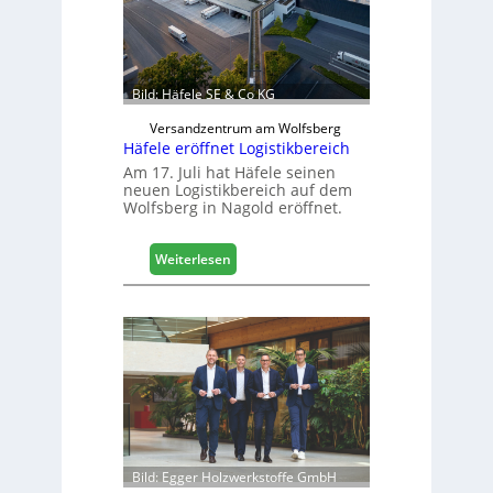
n
e
n
b
a
Bild: Häfele SE & Co KG
u
d
Versandzentrum am Wolfsberg
Häfele eröffnet Logistikbereich
i
g
Am 17. Juli hat Häfele seinen
neuen Logistikbereich auf dem
i
Wolfsberg in Nagold eröffnet.
t
a
l
:
Weiterlesen
i
H
s
ä
i
f
e
e
r
l
t
e
s
e
i
r
c
ö
h
f
Bild: Egger Holzwerkstoffe GmbH
f