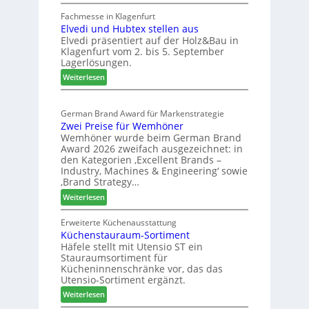
W
h
e
e
Fachmesse in Klagenfurt
e
s
Elvedi und Hubtex stellen aus
i
e
s
Elvedi präsentiert auf der Holz&Bau in
n
r
e
Klagenfurt vom 2. bis 5. September
i
ö
Lagerlösungen.
g
r
:
p
Weiterlesen
t
E
a
e
l
s
r
German Brand Award für Markenstrategie
v
s
t
Zwei Preise für Wemhöner
e
t
Z
Wemhöner wurde beim German Brand
d
F
u
Award 2026 zweifach ausgezeichnet: in
i
ü
k
den Kategorien ‚Excellent Brands –
u
h
u
Industry, Machines & Engineering‘ sowie
n
r
‚Brand Strategy…
n
d
u
f
:
Weiterlesen
H
n
t
Z
u
g
w
Erweiterte Küchenausstattung
b
a
Küchenstauraum-Sortiment
e
t
n
Häfele stellt mit Utensio ST ein
i
e
Stauraumsortiment für
P
x
Kücheninnenschränke vor, das das
r
s
Utensio-Sortiment ergänzt.
e
t
:
Weiterlesen
i
e
K
s