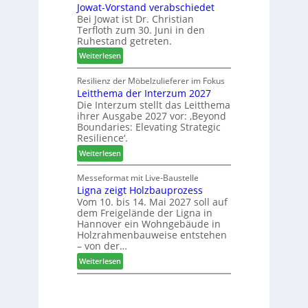
Jowat-Vorstand verabschiedet
r
c
k
Bei Jowat ist Dr. Christian
s
h
t
Terfloth zum 30. Juni in den
a
b
s
Ruhestand getreten.
m
e
u
:
m
Weiterlesen
s
c
J
l
s
h
o
u
Resilienz der Möbelzulieferer im Fokus
e
e
Leitthema der Interzum 2027
w
n
r
Die Interzum stellt das Leitthema
a
g
u
ihrer Ausgabe 2027 vor: ‚Beyond
t
:
n
Boundaries: Elevating Strategic
-
N
g
Resilience‘.
V
e
e
:
Weiterlesen
o
u
n
L
r
e
e
Messeformat mit Live-Baustelle
s
r
Ligna zeigt Holzbauprozess
i
t
V
Vom 10. bis 14. Mai 2027 soll auf
t
a
o
dem Freigelände der Ligna in
t
n
r
Hannover ein Wohngebäude in
h
d
s
Holzrahmenbauweise entstehen
e
v
t
– von der…
m
e
a
:
Weiterlesen
a
r
n
L
d
a
d
i
e
b
g
r
s