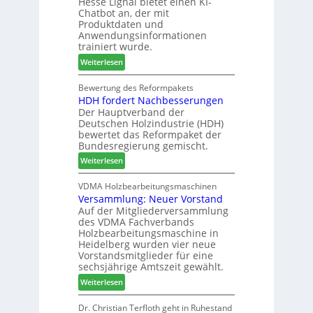
Hesse Lignal bietet einen KI-
e
o
V
Chatbot an, der mit
c
n
e
Produktdaten und
m
s
r
Anwendungsinformationen
e
w
b
trainiert wurde.
l
o
i
:
Weiterlesen
d
c
n
C
e
h
d
h
Bewertung des Reformpakets
t
e
e
HDH fordert Nachbesserungen
a
B
n
r
Der Hauptverband der
t
e
2
Deutschen Holzindustrie (HDH)
b
s
0
bewertet das Reformpaket der
o
u
2
Bundesregierung gemischt.
t
c
6
:
Weiterlesen
h
h
H
i
e
D
VDMA Holzbearbeitungsmaschinen
l
r
Versammlung: Neuer Vorstand
H
f
z
Auf der Mitgliederversammlung
f
t
a
des VDMA Fachverbands
o
b
h
Holzbearbeitungsmaschine in
r
e
l
Heidelberg wurden vier neue
d
i
e
Vorstandsmitglieder für eine
e
P
sechsjährige Amtszeit gewählt.
n
r
r
:
Weiterlesen
t
o
V
N
d
e
Dr. Christian Terfloth geht in Ruhestand
a
u