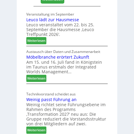
4
0
0
2
Veranstaltung im September
J
8
Leuco lädt zur Hausmesse
a
Leuco veranstaltet vom 22. bis 25.
h
September die Hausmesse ‚Leuco
r
Treffpunkt 2026‘.
e
:
Weiterlesen
S
L
C
e
Austausch über Daten und Zusammenarbeit
M
Möbelbranche erörtert Zukunft
u
D
Am 15. und 16. Juli fand in Königstein
c
im Taunus erstmals der Integrated
e
o
Worlds Management…
u
l
:
ä
Weiterlesen
t
M
d
s
ö
t
c
Technikvorstand scheidet aus
b
z
h
Weinig passt Führung an
e
u
l
Weinig richtet seine Führungsebene im
l
r
a
Rahmen des Programms
b
H
n
‚Transformation 2027‘ neu aus: Die
r
a
d
Gruppe reduziert die Vorstandsstruktur
a
u
von drei Mitgliedern auf zwei.
n
s
:
Weiterlesen
c
m