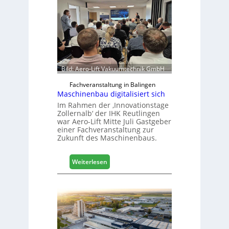
Bild: Aero-Lift Vakuumtechnik GmbH
Fachveranstaltung in Balingen
Maschinenbau digitalisiert sich
Im Rahmen der ‚Innovationstage
Zollernalb‘ der IHK Reutlingen
war Aero-Lift Mitte Juli Gastgeber
einer Fachveranstaltung zur
Zukunft des Maschinenbaus.
:
Weiterlesen
M
a
s
c
h
i