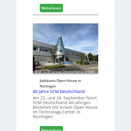
s
:
Weiterlesen
c
V
h
e
ä
r
f
t
t
r
s
e
j
t
a
e
h
r
r
f
ü
Bild: SCM Group Deutschland GmbH
r
D
Jubiläums-Open-House in
a
Nürtingen
40 Jahre SCM Deutschland
c
h
Am 23. und 24. September feiert
SCM Deutschland 40-jähriges
+
Bestehen mit einem Open House
H
im Technology Center in
o
Nürtingen.
l
z
:
2
Weiterlesen