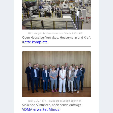
Bild: Venjakob Maschinenbau GmbH & Co. KG
Open House bei Venjakob, Heesemann und Kraft
Kette komplett
Bild: VDMA e.V. Holzbearbeitungsmaschinen
Sinkende Ausfuhren, anziehende Aufträge
VDMA erwartet Minus