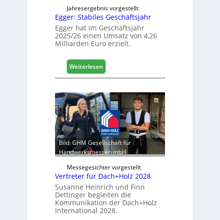
n
Jahresergebnis vorgestellt
Egger: Stabiles Geschäftsjahr
e
t
Egger hat im Geschäftsjahr
2025/26 einen Umsatz von 4,26
L
Milliarden Euro erzielt.
o
g
i
:
Weiterlesen
s
E
t
g
i
g
k
e
b
r
e
:
r
S
e
t
Bild: GHM Gesellschaft für
i
a
Handwerksmessen mbH
c
b
h
Messegesichter vorgestellt
i
Vertreter für Dach+Holz 2028
l
Susanne Heinrich und Finn
e
Dettinger begleiten die
s
Kommunikation der Dach+Holz
G
International 2028.
e