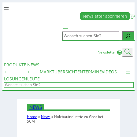
LinkedIn
Newsletter abonnieren
Search
LinkedIn
Newsletter
PRODUKTE
NEWS
+
+
MARKTÜBERSICHTEN
TERMINE
VIDEOS
LÖSUNGEN
LEUTE
Search
NEWS
Home
»
News
»
Holzbauindustrie zu Gast bei
SCM