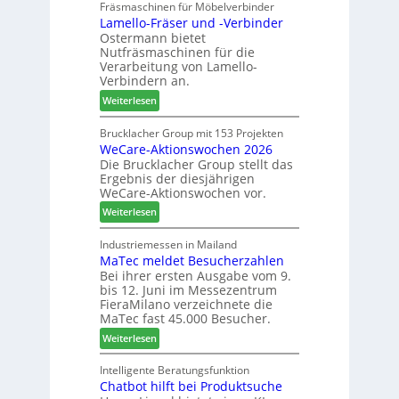
u
Fräsmaschinen für Möbelverbinder
u
e
Lamello-Fräser und -Verbinder
s
e
i
Ostermann bietet
z
r
n
Nutfräsmaschinen für die
e
G
Verarbeitung von Lamello-
i
e
Verbindern an.
c
s
:
Weiterlesen
h
c
L
n
h
a
Brucklacher Group mit 153 Projekten
u
ä
WeCare-Aktionswochen 2026
m
n
f
Die Brucklacher Group stellt das
e
g
t
Ergebnis der diesjährigen
l
e
s
WeCare-Aktionswochen vor.
l
n
f
:
o
Weiterlesen
f
ü
W
-
ü
h
e
F
Industriemessen in Mailand
r
r
MaTec meldet Besucherzahlen
C
r
P
e
Bei ihrer ersten Ausgabe vom 9.
a
ä
l
r
bis 12. Juni im Messezentrum
r
s
a
FieraMilano verzeichnete die
e
e
n
MaTec fast 45.000 Besucher.
-
r
t
:
Weiterlesen
A
u
a
M
k
n
g
a
Intelligente Beratungsfunktion
t
d
Chatbot hilft bei Produktsuche
T
i
-