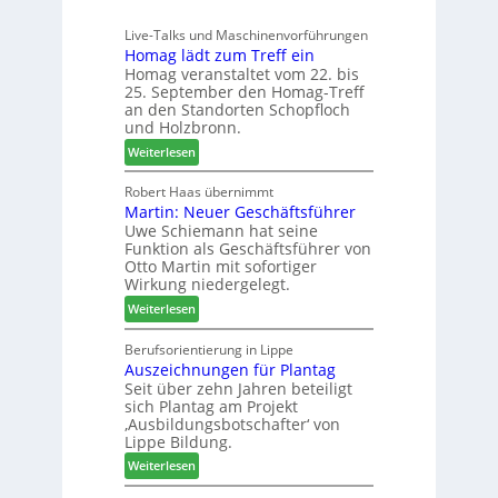
l
ü
e
l
Live-Talks und Maschinenvorführungen
c
f
e
Homag lädt zum Treff ein
h
ü
n
Homag veranstaltet vom 22. bis
e
r
a
25. September den Homag-Treff
n
W
u
an den Standorten Schopfloch
s
e
und Holzbronn.
s
t
m
:
Weiterlesen
a
h
H
u
ö
o
Robert Haas übernimmt
r
n
Martin: Neuer Geschäftsführer
m
a
e
Uwe Schiemann hat seine
a
u
r
Funktion als Geschäftsführer von
g
m
Otto Martin mit sofortiger
l
-
Wirkung niedergelegt.
ä
S
:
Weiterlesen
d
o
M
t
r
a
Berufsorientierung in Lippe
z
t
Auszeichnungen für Plantag
r
u
i
Seit über zehn Jahren beteiligt
t
m
m
sich Plantag am Projekt
i
T
e
‚Ausbildungsbotschafter‘ von
n
r
n
Lippe Bildung.
:
e
t
:
Weiterlesen
N
f
A
e
f