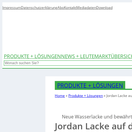
Impressum
Datenschutzerklärung
Abo
Kontakt
Mediadaten
Download
PRODUKTE + LÖSUNGEN
NEWS + LEUTE
MARKTÜBERSIC
Search
PRODUKTE + LÖSUNGEN
Home
»
Produkte + Lösungen
»
Jordan Lacke a
Neue Wasserlacke und bewährt
Jordan Lacke auf