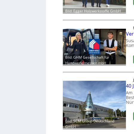
Bild: Egger Holzwerkstoffe GmbH
Ver
Sus
Kom
Bild: GHM Gesellschaft für
Handwerksmessen mbH
40 
Am 
Bes
Nür
Bild: SCM Group Deutschland
GmbH