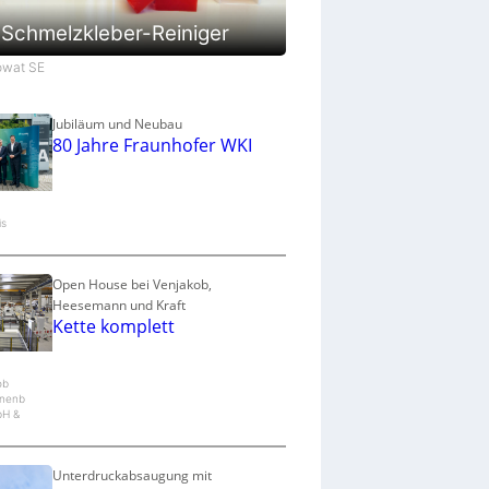
a
u
Schmelzkleber-Reiniger
p
r
Jowat SE
o
z
e
Jubiläum und Neubau
80 Jahre Fraunhofer WKI
s
s
is
Open House bei Venjakob,
Heesemann und Kraft
Kette komplett
ob
nenb
bH &
Unterdruckabsaugung mit