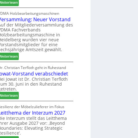
:
h
Weiterlesen
c
6
H
i
h
D
l
VDMA Holzbearbeitungsmaschinen
e
Versammlung: Neuer Vorstand
H
f
r
f
t
Auf der Mitgliederversammlung des
z
VDMA Fachverbands
o
b
a
Holzbearbeitungsmaschine in
r
e
h
Heidelberg wurden vier neue
d
i
l
Vorstandsmitglieder für eine
e
P
e
sechsjährige Amtszeit gewählt.
r
r
n
:
Weiterlesen
t
o
V
N
d
e
r. Christian Terfloth geht in Ruhestand
a
u
Jowat-Vorstand verabschiedet
r
c
k
s
Bei Jowat ist Dr. Christian Terfloth
h
t
zum 30. Juni in den Ruhestand
a
b
s
getreten.
m
e
u
m
:
Weiterlesen
s
c
l
J
s
h
u
o
esilienz der Möbelzulieferer im Fokus
e
e
n
Leitthema der Interzum 2027
w
r
g
a
Die Interzum stellt das Leitthema
u
:
ihrer Ausgabe 2027 vor: ‚Beyond
t
n
Boundaries: Elevating Strategic
N
-
g
Resilience‘.
e
V
e