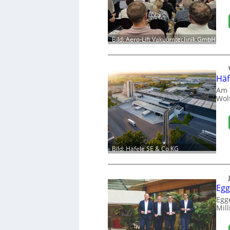
Bild: Aero-Lift Vakuumtechnik GmbH
Häf
Am 
Wol
Bild: Häfele SE & Co KG
Egg
Egg
Mill