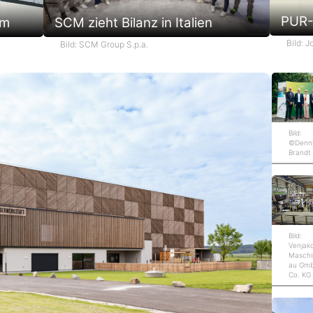
PUR-
em
SCM zieht Bilanz in Italien
Bild: 
Bild: SCM Group S.p.a.
Bild:
©Denn
Brandt
Bild:
Venjak
Maschi
au Gm
Co. KG