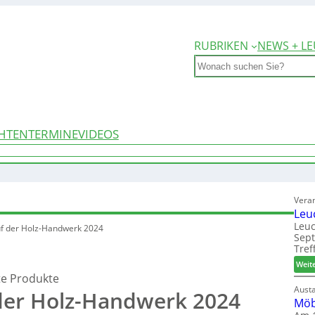
RUBRIKEN
NEWS + LE
Search
HTEN
TERMINE
VIDEOS
Vera
Leu
Leuc
uf der Holz-Handwerk 2024
Sep
Tref
Weit
e Produkte
Aust
 der Holz-Handwerk 2024
Möb