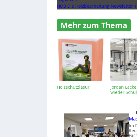
HOB Die Holzbearbeitung Newsletter 1
Mehr zum Thema
Holzschutzlasur
Jordan Lacke
wieder Schu
Mas
Im 
Reut
Fac