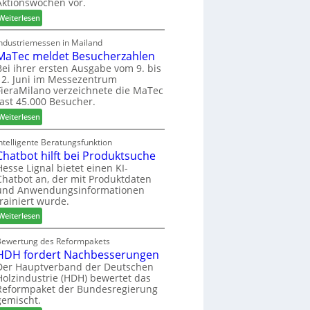
Aktionswochen vor.
l
n
f
o
f
ü
:
Weiterlesen
-
ü
h
W
F
r
r
e
Industriemessen in Mailand
r
P
MaTec meldet Besucherzahlen
e
C
ä
l
r
a
Bei ihrer ersten Ausgabe vom 9. bis
s
12. Juni im Messezentrum
a
r
FieraMilano verzeichnete die MaTec
e
n
e
fast 45.000 Besucher.
r
t
-
u
a
:
A
Weiterlesen
n
g
M
k
d
a
t
ntelligente Beratungsfunktion
-
Chatbot hilft bei Produktsuche
T
i
V
e
o
Hesse Lignal bietet einen KI-
Chatbot an, der mit Produktdaten
e
c
n
und Anwendungsinformationen
r
m
s
trainiert wurde.
b
e
w
i
:
l
Weiterlesen
o
n
C
d
c
d
h
e
Bewertung des Reformpakets
h
HDH fordert Nachbesserungen
e
a
t
e
r
t
B
Der Hauptverband der Deutschen
n
Holzindustrie (HDH) bewertet das
b
e
2
Reformpaket der Bundesregierung
o
s
0
gemischt.
t
u
2