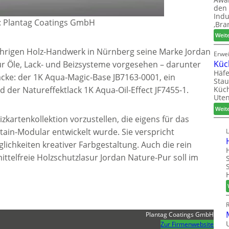
den 
Indu
d: Plantag Coatings GmbH
‚Bra
Weit
sjährigen Holz-Handwerk in Nürnberg seine Marke Jordan
Erwe
Küc
für Öle, Lack- und Beizsysteme vorgesehen – darunter
Häfe
cke: der 1K Aqua-Magic-Base JB7163-0001, ein
Stau
Küch
nd der Natureffektlack 1K Aqua-Oil-Effect JF7455-1.
Uten
Weit
izkartenkollektion vorzustellen, die eigens für das
ain-Modular entwickelt wurde. Sie verspricht
ichkeiten kreativer Farbgestaltung. Auch die rein
ittelfreie Holzschutzlasur Jordan Nature-Pur soll im
Plantag Coatings GmbH
Zur Firmenwebsite