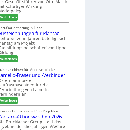
als Geschäftsführer von Otto Martin
g
m
mit sofortiger Wirkung
l
-
niedergelegt.
ä
S
:
d
Weiterlesen
o
M
t
r
a
z
erufsorientierung in Lippe
t
Auszeichnungen für Plantag
r
u
i
t
m
Seit über zehn Jahren beteiligt sich
m
Plantag am Projekt
i
T
e
‚Ausbildungsbotschafter‘ von Lippe
n
r
n
Bildung.
:
e
t
:
N
Weiterlesen
f
A
e
f
u
u
Fräsmaschinen für Möbelverbinder
e
Lamello-Fräser und -Verbinder
s
e
i
z
r
Ostermann bietet
n
Nutfräsmaschinen für die
e
G
Verarbeitung von Lamello-
i
e
Verbindern an.
c
s
:
h
Weiterlesen
c
L
n
h
a
u
Brucklacher Group mit 153 Projekten
ä
WeCare-Aktionswochen 2026
m
n
f
e
g
Die Brucklacher Group stellt das
t
Ergebnis der diesjährigen WeCare-
l
e
s