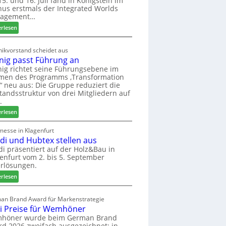
5. und 16. Juli fand in Königstein im
us erstmals der Integrated Worlds
o
agement…
l
ä
:
erlesen
d
M
t
ö
ikvorstand scheidet aus
z
b
nig passt Führung an
u
e
ig richtet seine Führungsebene im
r
l
men des Programms ‚Transformation
H
b
‘ neu aus: Die Gruppe reduziert die
a
r
tandsstruktur von drei Mitgliedern auf
u
a
.
s
n
:
erlesen
m
c
W
e
h
e
messe in Klagenfurt
s
e
edi und Hubtex stellen aus
i
s
e
n
di präsentiert auf der Holz&Bau in
e
r
enfurt vom 2. bis 5. September
i
ö
rlösungen.
g
r
p
:
erlesen
t
a
E
e
s
l
an Brand Award für Markenstrategie
r
s
v
i Preise für Wemhöner
t
t
e
höner wurde beim German Brand
Z
F
d
d 2026 zweifach ausgezeichnet: in