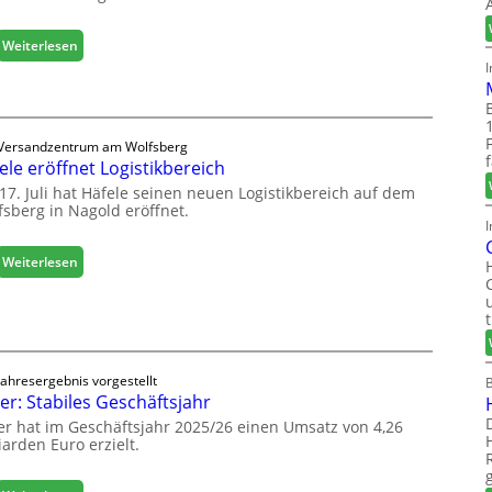
:
Weiterlesen
M
a
s
c
Versandzentrum am Wolfsberg
h
ele eröffnet Logistikbereich
i
n
17. Juli hat Häfele seinen neuen Logistikbereich auf dem
fsberg in Nagold eröffnet.
e
I
n
b
:
Weiterlesen
a
H
u
ä
d
f
i
e
g
l
i
Jahresergebnis vorgestellt
e
er: Stabiles Geschäftsjahr
t
e
a
er hat im Geschäftsjahr 2025/26 einen Umsatz von 4,26
r
l
iarden Euro erzielt.
ö
i
f
s
f