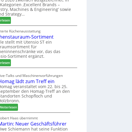
u
ü
i
Kategorien ‚Excellent Brands –
k
h
u
stry, Machines & Engineering‘ sowie
u
r
n
nd Strategy…
n
u
d
:
erlesen
f
n
H
Z
t
g
u
w
iterte Küchenausstattung
a
b
henstauraum-Sortiment
e
n
t
i
le stellt mit Utensio ST ein
e
raumsortiment für
P
x
eninnenschränke vor, das das
r
s
sio-Sortiment ergänzt.
e
t
:
i
erlesen
e
K
s
l
ü
e
Live-Talks und Maschinenvorführungen
l
c
f
Homag lädt zum Treff ein
e
h
ü
Homag veranstaltet vom 22. bis 25.
n
e
r
September den Homag-Treff an den
a
n
W
Standorten Schopfloch und
u
s
e
Holzbronn.
s
t
m
:
Weiterlesen
a
h
H
u
ö
o
Robert Haas übernimmt
r
n
Martin: Neuer Geschäftsführer
m
a
e
a
Uwe Schiemann hat seine Funktion
u
r