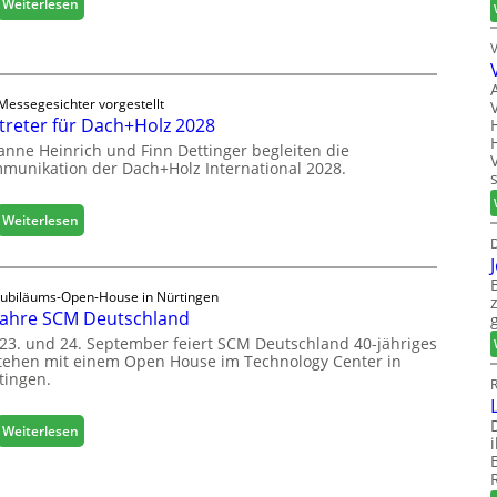
:
Weiterlesen
i
n
E
e
e
g
r
t
g
t
L
e
s
o
Messegesichter vorgestellt
r
i
treter für Dach+Holz 2028
g
:
c
i
anne Heinrich und Finn Dettinger begleiten die
S
h
s
munikation der Dach+Holz International 2028.
t
t
a
i
b
:
Weiterlesen
k
i
V
D
b
l
e
e
e
r
r
Jubiläums-Open-House in Nürtingen
s
t
e
Jahre SCM Deutschland
G
r
i
e
23. und 24. September feiert SCM Deutschland 40-jähriges
e
c
tehen mit einem Open House im Technology Center in
s
t
tingen.
h
c
R
e
h
r
ä
:
f
Weiterlesen
f
4
ü
t
0
r
s
J
D