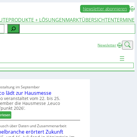
LinkedIn
Newsletter abonnieren
UTE
PRODUKTE + LÖSUNGEN
MARKTÜBERSICHTEN
TERMINE
LinkedIn
Newsletter
nstaltung im September
co lädt zur Hausmesse
o veranstaltet vom 22. bis 25.
tember die Hausmesse ‚Leuco
fpunkt 2026‘.
:
erlesen
L
e
ausch über Daten und Zusammenarbeit
elbranche erörtert Zukunft
u
c