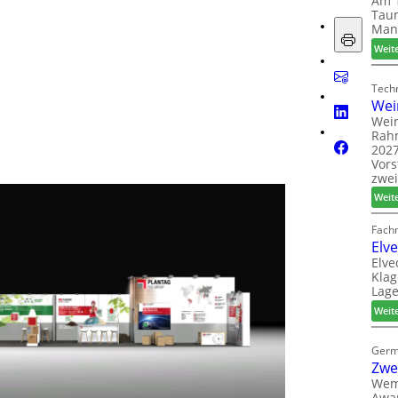
Am 1
Taun
Man
Weit
Techn
Wei
Wein
Rah
2027
Vors
zwei
Weit
Fach
Elv
Elve
Klag
Lage
Weit
Germ
Zwe
Wem
Awar