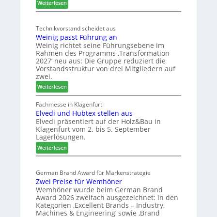
:
ä
Weiterlesen
t
M
d
s
ö
t
c
Technikvorstand scheidet aus
b
z
h
Weinig passt Führung an
e
u
l
Weinig richtet seine Führungsebene im
l
r
a
Rahmen des Programms ‚Transformation
b
H
n
2027‘ neu aus: Die Gruppe reduziert die
r
a
d
Vorstandsstruktur von drei Mitgliedern auf
a
u
zwei.
n
s
:
Weiterlesen
c
m
W
h
e
e
Fachmesse in Klagenfurt
e
s
Elvedi und Hubtex stellen aus
i
e
s
Elvedi präsentiert auf der Holz&Bau in
n
r
e
Klagenfurt vom 2. bis 5. September
i
ö
Lagerlösungen.
g
r
:
p
Weiterlesen
t
E
a
e
l
s
r
German Brand Award für Markenstrategie
v
s
t
Zwei Preise für Wemhöner
e
t
Z
Wemhöner wurde beim German Brand
d
F
u
Award 2026 zweifach ausgezeichnet: in den
i
ü
k
Kategorien ‚Excellent Brands – Industry,
u
h
u
Machines & Engineering‘ sowie ‚Brand
n
r