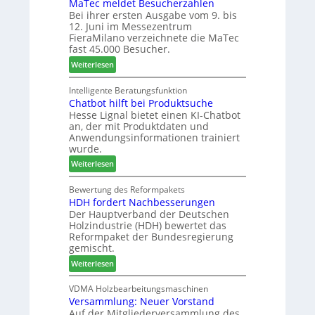
MaTec meldet Besucherzahlen
C
r
r
r
Bei ihrer ersten Ausgabe vom 9. bis
a
ä
P
e
12. Juni im Messezentrum
r
s
l
r
FieraMilano verzeichnete die MaTec
e
e
a
fast 45.000 Besucher.
-
r
n
:
Weiterlesen
A
u
t
M
k
n
a
a
Intelligente Beratungsfunktion
t
d
g
Chatbot hilft bei Produktsuche
T
i
-
Hesse Lignal bietet einen KI-Chatbot
e
o
V
an, der mit Produktdaten und
c
n
e
Anwendungsinformationen trainiert
m
s
r
wurde.
e
w
b
:
Weiterlesen
l
o
i
C
d
c
n
h
Bewertung des Reformpakets
e
h
d
HDH fordert Nachbesserungen
a
t
e
e
Der Hauptverband der Deutschen
t
B
n
r
Holzindustrie (HDH) bewertet das
b
e
2
Reformpaket der Bundesregierung
o
s
0
gemischt.
t
u
2
:
Weiterlesen
h
c
6
H
i
h
D
VDMA Holzbearbeitungsmaschinen
l
e
Versammlung: Neuer Vorstand
H
f
r
Auf der Mitgliederversammlung des
f
t