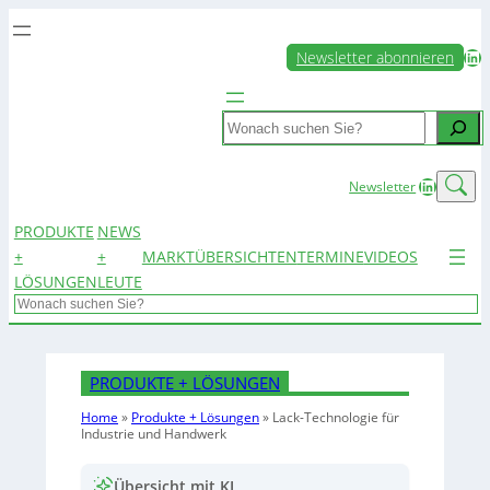
LinkedIn
Newsletter abonnieren
Search
LinkedIn
Newsletter
PRODUKTE
NEWS
+
+
MARKTÜBERSICHTEN
TERMINE
VIDEOS
LÖSUNGEN
LEUTE
Search
PRODUKTE + LÖSUNGEN
Home
»
Produkte + Lösungen
»
Lack-Technologie für
Industrie und Handwerk
Übersicht mit KI