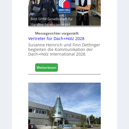
r
:
e
S
i
t
c
a
Bild: GHM Gesellschaft für
h
b
Handwerksmessen mbH
i
Messegesichter vorgestellt
l
Vertreter für Dach+Holz 2028
e
Susanne Heinrich und Finn Dettinger
s
begleiten die Kommunikation der
G
Dach+Holz International 2028.
e
s
:
Weiterlesen
c
V
h
e
ä
r
f
t
t
r
s
e
j
t
a
e
h
r
r
f
ü