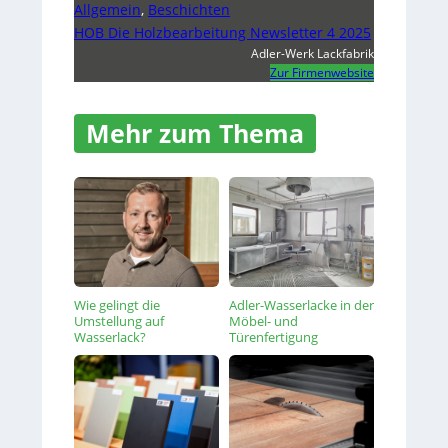
Allgemein
,
Beschichten
HOB Die Holzbearbeitung Newsletter 4 2025
Adler-Werk Lackfabrik
Zur Firmenwebsite
Mehr zum Thema
Wie gelingt die
Adler-Wasserlacke in der
Umstellung auf
Möbel- und
Wasserlack?
Türenfertigung