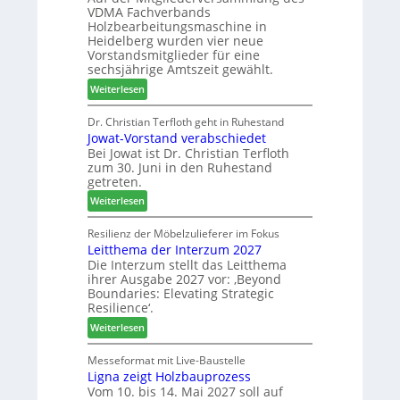
z
VDMA Fachverbands
o
b
a
Holzbearbeitungsmaschine in
r
e
h
Heidelberg wurden vier neue
d
i
l
Vorstandsmitglieder für eine
e
P
e
sechsjährige Amtszeit gewählt.
r
r
n
:
Weiterlesen
t
o
V
N
d
e
Dr. Christian Terfloth geht in Ruhestand
a
u
Jowat-Vorstand verabschiedet
r
c
k
Bei Jowat ist Dr. Christian Terfloth
s
h
t
zum 30. Juni in den Ruhestand
a
b
s
getreten.
m
e
u
:
m
Weiterlesen
s
c
J
l
s
h
o
u
Resilienz der Möbelzulieferer im Fokus
e
e
Leitthema der Interzum 2027
w
n
r
Die Interzum stellt das Leitthema
a
g
u
ihrer Ausgabe 2027 vor: ‚Beyond
t
:
n
Boundaries: Elevating Strategic
-
N
g
Resilience‘.
V
e
e
:
Weiterlesen
o
u
n
L
r
e
e
Messeformat mit Live-Baustelle
s
r
Ligna zeigt Holzbauprozess
i
t
V
Vom 10. bis 14. Mai 2027 soll auf
t
a
o