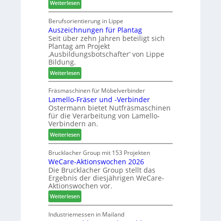
:
ä
Weiterlesen
S
M
d
o
a
t
Berufsorientierung in Lippe
r
Auszeichnungen für Plantag
r
z
t
Seit über zehn Jahren beteiligt sich
t
u
i
Plantag am Projekt
i
m
m
‚Ausbildungsbotschafter‘ von Lippe
n
T
e
Bildung.
:
r
n
:
Weiterlesen
N
e
t
A
e
f
u
Fräsmaschinen für Möbelverbinder
u
f
Lamello-Fräser und -Verbinder
s
e
e
Ostermann bietet Nutfräsmaschinen
z
r
i
für die Verarbeitung von Lamello-
e
G
n
Verbindern an.
i
e
:
c
Weiterlesen
s
L
h
c
a
n
Brucklacher Group mit 153 Projekten
h
WeCare-Aktionswochen 2026
m
u
ä
Die Brucklacher Group stellt das
e
n
f
Ergebnis der diesjährigen WeCare-
l
g
t
Aktionswochen vor.
l
e
s
:
o
Weiterlesen
n
f
W
-
f
ü
e
F
Industriemessen in Mailand
ü
h