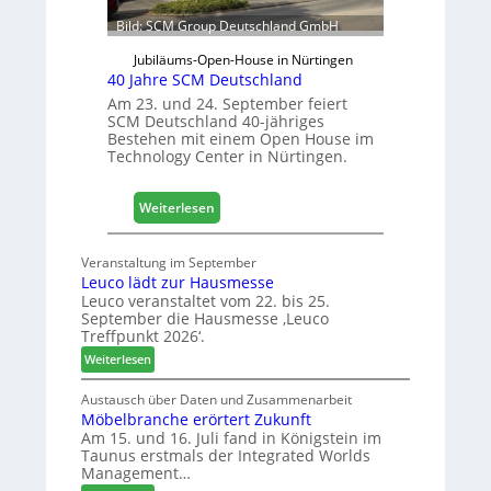
r
Bild: SCM Group Deutschland GmbH
D
a
Jubiläums-Open-House in Nürtingen
c
40 Jahre SCM Deutschland
h
Am 23. und 24. September feiert
+
SCM Deutschland 40-jähriges
Bestehen mit einem Open House im
H
Technology Center in Nürtingen.
o
l
z
:
Weiterlesen
2
4
0
0
Veranstaltung im September
2
J
Leuco lädt zur Hausmesse
8
a
Leuco veranstaltet vom 22. bis 25.
h
September die Hausmesse ‚Leuco
r
Treffpunkt 2026‘.
e
:
Weiterlesen
S
L
C
e
Austausch über Daten und Zusammenarbeit
M
Möbelbranche erörtert Zukunft
u
D
Am 15. und 16. Juli fand in Königstein im
c
Taunus erstmals der Integrated Worlds
e
o
Management…
u
l