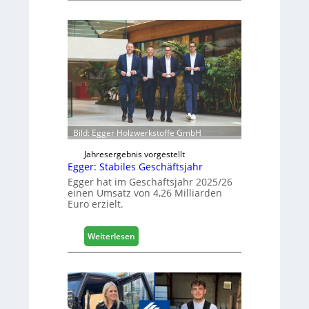
i
ä
e
f
r
e
t
l
s
e
i
e
c
r
h
ö
f
f
Bild: Egger Holzwerkstoffe GmbH
n
e
Jahresergebnis vorgestellt
Egger: Stabiles Geschäftsjahr
t
L
Egger hat im Geschäftsjahr 2025/26
einen Umsatz von 4,26 Milliarden
o
Euro erzielt.
g
i
s
:
Weiterlesen
t
E
i
g
k
g
b
e
e
r