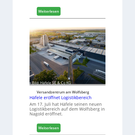
:
Weiterlesen
M
a
s
c
h
i
n
e
n
b
a
u
Bild: Häfele SE & Co KG
d
i
Versandzentrum am Wolfsberg
g
Häfele eröffnet Logistikbereich
i
Am 17. Juli hat Häfele seinen neuen
t
Logistikbereich auf dem Wolfsberg in
Nagold eröffnet.
a
l
i
:
Weiterlesen
s
H