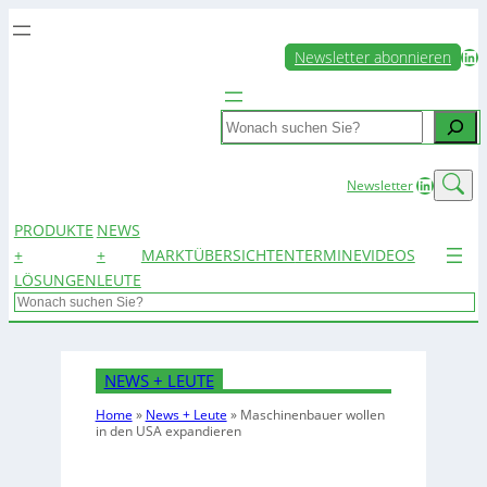
LinkedIn
Newsletter abonnieren
Search
LinkedIn
Newsletter
PRODUKTE
NEWS
+
+
MARKTÜBERSICHTEN
TERMINE
VIDEOS
LÖSUNGEN
LEUTE
Search
NEWS + LEUTE
Home
»
News + Leute
»
Maschinenbauer wollen
in den USA expandieren