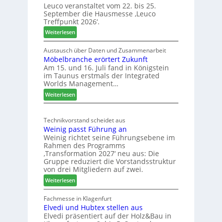
a
Leuco veranstaltet vom 22. bis 25.
h
September die Hausmesse ‚Leuco
r
Treffpunkt 2026‘.
e
:
Weiterlesen
S
L
C
e
Austausch über Daten und Zusammenarbeit
M
Möbelbranche erörtert Zukunft
u
D
Am 15. und 16. Juli fand in Königstein
c
im Taunus erstmals der Integrated
e
o
Worlds Management…
u
l
:
ä
Weiterlesen
t
M
d
s
ö
t
c
Technikvorstand scheidet aus
b
z
h
Weinig passt Führung an
e
u
l
Weinig richtet seine Führungsebene im
l
r
a
Rahmen des Programms
b
H
n
‚Transformation 2027‘ neu aus: Die
r
a
d
Gruppe reduziert die Vorstandsstruktur
a
u
von drei Mitgliedern auf zwei.
n
s
:
Weiterlesen
c
m
W
h
e
e
Fachmesse in Klagenfurt
e
s
Elvedi und Hubtex stellen aus
i
e
s
Elvedi präsentiert auf der Holz&Bau in
n
r
e