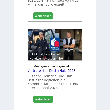
2025/26 einen Umsatz von 4,26
L
Milliarden Euro erzielt.
o
g
i
:
Weiterlesen
s
E
t
g
i
g
k
e
b
r
e
:
r
S
e
t
Bild: GHM Gesellschaft für
i
a
Handwerksmessen mbH
c
b
h
Messegesichter vorgestellt
i
Vertreter für Dach+Holz 2028
l
Susanne Heinrich und Finn
e
Dettinger begleiten die
s
Kommunikation der Dach+Holz
G
International 2028.
e
s
:
Weiterlesen
c
V
h
e
ä