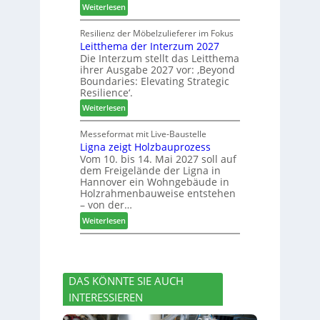
u
:
m
Weiterlesen
s
c
J
l
s
h
o
u
Resilienz der Möbelzulieferer im Fokus
e
e
Leitthema der Interzum 2027
w
n
r
Die Interzum stellt das Leitthema
a
g
u
ihrer Ausgabe 2027 vor: ‚Beyond
t
:
n
Boundaries: Elevating Strategic
-
N
g
Resilience‘.
V
e
e
:
Weiterlesen
o
u
n
L
r
e
e
Messeformat mit Live-Baustelle
s
r
Ligna zeigt Holzbauprozess
i
t
V
Vom 10. bis 14. Mai 2027 soll auf
t
a
o
dem Freigelände der Ligna in
t
n
r
Hannover ein Wohngebäude in
h
d
s
Holzrahmenbauweise entstehen
e
v
t
– von der…
m
e
a
:
Weiterlesen
a
r
n
L
d
a
d
i
e
b
g
r
s
n
I
c
DAS KÖNNTE SIE AUCH
a
n
h
INTERESSIEREN
z
t
i
e
e
e