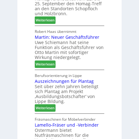
a
25. September den Homag-Treff
n
W
u
an den Standorten Schopfloch
s
e
und Holzbronn.
s
t
m
:
Weiterlesen
a
h
H
u
ö
o
Robert Haas übernimmt
r
n
Martin: Neuer Geschäftsführer
m
a
e
Uwe Schiemann hat seine
a
u
r
Funktion als Geschäftsführer von
g
m
Otto Martin mit sofortiger
l
-
Wirkung niedergelegt.
ä
S
:
Weiterlesen
d
o
M
t
r
a
Berufsorientierung in Lippe
z
t
Auszeichnungen für Plantag
r
u
i
Seit über zehn Jahren beteiligt
t
m
m
sich Plantag am Projekt
i
T
e
‚Ausbildungsbotschafter‘ von
n
r
n
Lippe Bildung.
:
e
t
:
Weiterlesen
N
f
A
e
f
u
Fräsmaschinen für Möbelverbinder
u
e
Lamello-Fräser und -Verbinder
s
e
i
Ostermann bietet
z
r
n
Nutfräsmaschinen für die
e
G