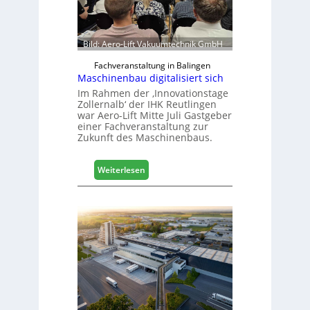
Bild: Aero-Lift Vakuumtechnik GmbH
Fachveranstaltung in Balingen
Maschinenbau digitalisiert sich
Im Rahmen der ‚Innovationstage
Zollernalb‘ der IHK Reutlingen
war Aero-Lift Mitte Juli Gastgeber
einer Fachveranstaltung zur
Zukunft des Maschinenbaus.
:
Weiterlesen
M
a
s
c
h
i
n
e
n
b