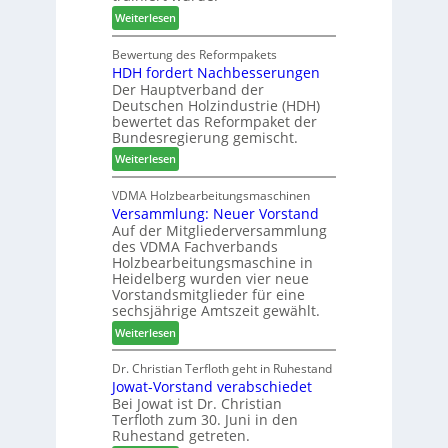
l
o
i
:
Weiterlesen
d
c
n
C
e
h
d
h
Bewertung des Reformpakets
t
e
e
HDH fordert Nachbesserungen
a
B
n
r
Der Hauptverband der
t
e
2
Deutschen Holzindustrie (HDH)
b
s
0
bewertet das Reformpaket der
o
u
2
Bundesregierung gemischt.
t
c
6
:
Weiterlesen
h
h
H
i
e
D
VDMA Holzbearbeitungsmaschinen
l
r
Versammlung: Neuer Vorstand
H
f
z
Auf der Mitgliederversammlung
f
t
a
des VDMA Fachverbands
o
b
h
Holzbearbeitungsmaschine in
r
e
l
Heidelberg wurden vier neue
d
i
e
Vorstandsmitglieder für eine
e
P
sechsjährige Amtszeit gewählt.
n
r
r
:
Weiterlesen
t
o
V
N
d
e
Dr. Christian Terfloth geht in Ruhestand
a
u
Jowat-Vorstand verabschiedet
r
c
k
Bei Jowat ist Dr. Christian
s
h
t
Terfloth zum 30. Juni in den
a
b
s
Ruhestand getreten.
m
e