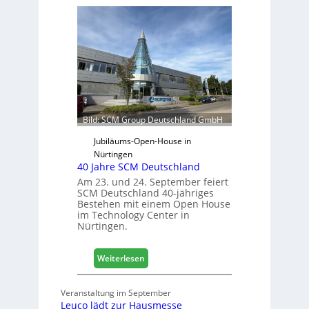
r
f
t
t
r
s
e
j
t
a
e
h
r
r
f
ü
Bild: SCM Group Deutschland GmbH
r
D
Jubiläums-Open-House in
a
Nürtingen
40 Jahre SCM Deutschland
c
h
Am 23. und 24. September feiert
SCM Deutschland 40-jähriges
+
Bestehen mit einem Open House
H
im Technology Center in
o
Nürtingen.
l
z
:
2
Weiterlesen
4
0
0
2
Veranstaltung im September
J
8
Leuco lädt zur Hausmesse