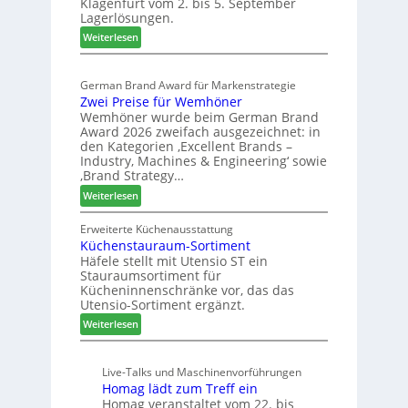
Klagenfurt vom 2. bis 5. September
i
ö
Lagerlösungen.
g
r
:
p
Weiterlesen
t
E
a
e
l
s
r
German Brand Award für Markenstrategie
v
s
t
Zwei Preise für Wemhöner
e
t
Z
Wemhöner wurde beim German Brand
d
F
u
Award 2026 zweifach ausgezeichnet: in
i
ü
k
den Kategorien ‚Excellent Brands –
u
h
u
Industry, Machines & Engineering‘ sowie
n
r
‚Brand Strategy…
n
d
u
f
:
Weiterlesen
H
n
t
Z
u
g
w
Erweiterte Küchenausstattung
b
a
Küchenstauraum-Sortiment
e
t
n
Häfele stellt mit Utensio ST ein
i
e
Stauraumsortiment für
P
x
Kücheninnenschränke vor, das das
r
s
Utensio-Sortiment ergänzt.
e
t
:
Weiterlesen
i
e
K
s
l
ü
e
l
Live-Talks und Maschinenvorführungen
c
f
e
Homag lädt zum Treff ein
h
ü
n
Homag veranstaltet vom 22. bis
e
r