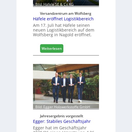
a
Bild: Häfele SE & Co KG
u
d
Versandzentrum am Wolfsberg
Häfele eröffnet Logistikbereich
i
g
Am 17. Juli hat Häfele seinen
neuen Logistikbereich auf dem
i
Wolfsberg in Nagold eröffnet.
t
a
l
:
Weiterlesen
i
H
s
ä
i
f
e
e
r
l
t
e
s
e
i
r
c
ö
h
f
Bild: Egger Holzwerkstoffe GmbH
f
n
Jahresergebnis vorgestellt
Egger: Stabiles Geschäftsjahr
e
t
Egger hat im Geschäftsjahr