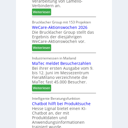
Verarbeitung von Lamello-
i
e
Verbindern an.
c
s
:
Weiterlesen
h
c
L
n
h
a
Brucklacher Group mit 153 Projekten
u
ä
WeCare-Aktionswochen 2026
m
n
f
Die Brucklacher Group stellt das
e
g
t
Ergebnis der diesjährigen
l
e
s
WeCare-Aktionswochen vor.
l
n
f
:
o
Weiterlesen
f
ü
W
-
ü
h
e
F
Industriemessen in Mailand
r
r
MaTec meldet Besucherzahlen
C
r
P
e
Bei ihrer ersten Ausgabe vom 9.
a
ä
l
r
bis 12. Juni im Messezentrum
r
s
a
FieraMilano verzeichnete die
e
e
n
MaTec fast 45.000 Besucher.
-
r
t
:
Weiterlesen
A
u
a
M
k
n
g
a
Intelligente Beratungsfunktion
t
d
Chatbot hilft bei Produktsuche
T
i
-
Hesse Lignal bietet einen KI-
e
o
V
Chatbot an, der mit
c
n
e
Produktdaten und
m
s
r
Anwendungsinformationen
e
w
b
trainiert wurde.