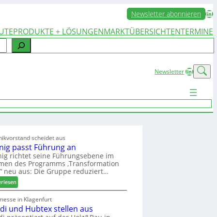
LinkedIn
Newsletter abonnieren
UTE
PRODUKTE + LÖSUNGEN
MARKTÜBERSICHTEN
TERMINE
LinkedIn
Newsletter
ikvorstand scheidet aus
nig passt Führung an
ig richtet seine Führungsebene im
men des Programms ‚Transformation
‘ neu aus: Die Gruppe reduziert…
:
erlesen
W
e
messe in Klagenfurt
edi und Hubtex stellen aus
i
n