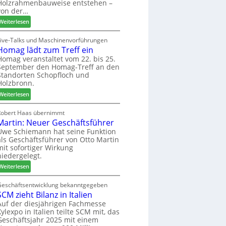
u
Holzrahmenbauweise entstehen –
e
a
n
von der…
m
g
d
:
Weiterlesen
a
-
L
d
V
i
Live-Talks und Maschinenvorführungen
e
e
Homag lädt zum Treff ein
g
r
r
n
Homag veranstaltet vom 22. bis 25.
I
b
September den Homag-Treff an den
a
n
i
Standorten Schopfloch und
z
t
Holzbronn.
n
e
e
d
:
i
Weiterlesen
r
e
H
g
z
r
o
t
Robert Haas übernimmt
u
Martin: Neuer Geschäftsführer
m
H
m
a
o
Uwe Schiemann hat seine Funktion
2
als Geschäftsführer von Otto Martin
g
l
0
mit sofortiger Wirkung
l
z
2
niedergelegt.
ä
b
7
:
d
Weiterlesen
a
M
t
u
a
z
Geschäftsentwicklung bekanntgegeben
p
SCM zieht Bilanz in Italien
r
u
r
t
m
Auf der diesjährigen Fachmesse
o
Xylexpo in Italien teilte SCM mit, das
i
T
z
Geschäftsjahr 2025 mit einem
n
r
e