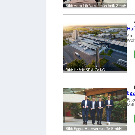
Bild: Aero-Lift Vakuumtechnik GmbH
Häf
Am 
Wol
Bild: Häfele SE & Co KG
Egg
Egg
Mill
Bild: Egger Holzwerkstoffe GmbH