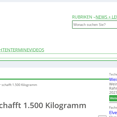
RUBRIKEN
NEWS + LE
Search
HTEN
TERMINE
VIDEOS
Techn
Wei
Wein
r schafft 1.500 Kilogramm
Rah
2027
Weit
chafft 1.500 Kilogramm
Fach
Elv