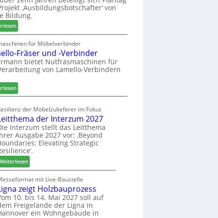
n
e
r
rojekt ‚Ausbildungsbotschafter‘ von
a
n
W
e Bildung.
u
s
e
:
erlesen
s
t
m
A
a
h
u
maschinen für Möbelverbinder
u
ö
ello-Fräser und -Verbinder
s
r
n
z
rmann bietet Nutfräsmaschinen für
a
e
Verarbeitung von Lamello-Verbindern
e
u
r
i
m
c
:
erlesen
-
h
L
S
n
a
o
esilienz der Möbelzulieferer im Fokus
u
m
r
Leitthema der Interzum 2027
n
e
t
Die Interzum stellt das Leitthema
g
l
ihrer Ausgabe 2027 vor: ‚Beyond
i
e
l
Boundaries: Elevating Strategic
m
n
o
Resilience‘.
e
f
-
n
:
Weiterlesen
ü
F
t
L
r
r
e
Messeformat mit Live-Baustelle
P
ä
Ligna zeigt Holzbauprozess
i
l
s
t
Vom 10. bis 14. Mai 2027 soll auf
a
e
dem Freigelände der Ligna in
t
n
r
Hannover ein Wohngebäude in
h
t