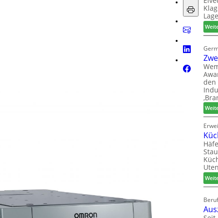
Elve
Klag
Lage
Weit
Germ
Zwe
Wem
Awar
den 
Indu
‚Bra
Weit
Erwe
Küc
Häfe
Stau
Küch
Uten
Weit
Beruf
Aus
Seit