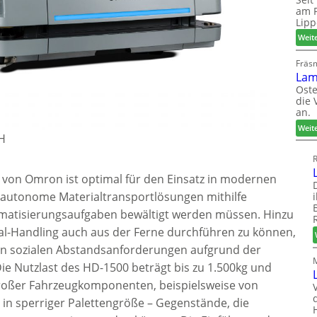
am P
Lipp
Weit
Fräs
Lam
Oste
die 
an.
Weit
bH
R
von Omron ist optimal für den Einsatz in modernen
 autonome Materialtransportlösungen mithilfe
tomatisierungsaufgaben bewältigt werden müssen. Hinzu
al-Handling auch aus der Ferne durchführen zu können,
n sozialen Abstandsanforderungen aufgrund der
ie Nutzlast des HD-1500 beträgt bis zu 1.500kg und
roßer Fahrzeugkomponenten, beispielsweise von
 in sperriger Palettengröße – Gegenstände, die