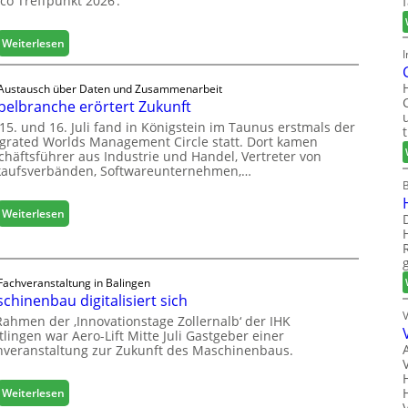
co Treffpunkt 2026‘.
:
Weiterlesen
I
L
e
Austausch über Daten und Zusammenarbeit
u
elbranche erörtert Zukunft
c
15. und 16. Juli fand in Königstein im Taunus erstmals der
o
egrated Worlds Management Circle statt. Dort kamen
l
chäftsführer aus Industrie und Handel, Vertreter von
ä
kaufsverbänden, Softwareunternehmen,…
d
t
:
Weiterlesen
z
M
u
ö
r
b
H
e
Fachveranstaltung in Balingen
a
chinenbau digitalisiert sich
l
u
b
s
Rahmen der ‚Innovationstage Zollernalb‘ der IHK
r
lingen war Aero-Lift Mitte Juli Gastgeber einer
m
hveranstaltung zur Zukunft des Maschinenbaus.
a
e
n
s
c
s
:
Weiterlesen
h
e