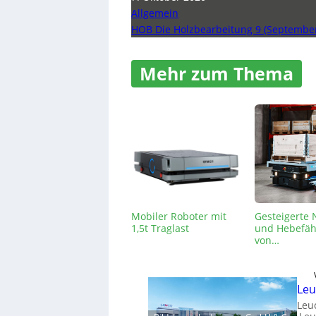
Allgemein
HOB Die Holzbearbeitung 9 (Septembe
Mehr zum Thema
Mobiler Roboter mit
Gesteigerte 
1,5t Traglast
und Hebefäh
von…
Leu
Leu