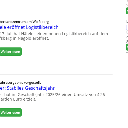
M
e
a
e
s
r
c
ö
D
Versandzentrum am Wolfsberg
h
r
ele eröffnet Logistikbereich
i
t
n
17. Juli hat Häfele seinen neuen Logistikbereich auf dem
e
fsberg in Nagold eröffnet.
e
r
n
t
b
:
Weiterlesen
Z
a
H
u
u
ä
k
d
f
u
i
e
n
g
l
f
i
Jahresergebnis vorgestellt
e
t
er: Stabiles Geschäftsjahr
t
e
a
er hat im Geschäftsjahr 2025/26 einen Umsatz von 4,26
r
l
iarden Euro erzielt.
ö
i
f
s
f
:
Weiterlesen
i
n
E
e
e
g
r
t