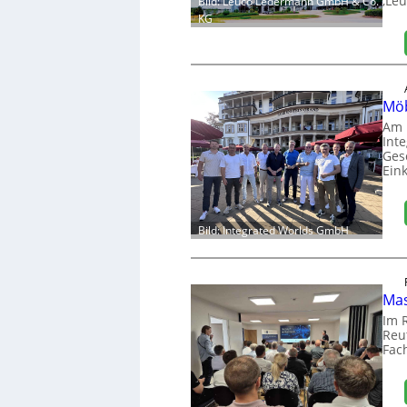
‚Leu
Bild: Leuco Ledermann GmbH & Co.
KG
Möb
Am 
Int
Ges
Ein
Bild: Integrated Worlds GmbH
Mas
Im 
Reut
Fac