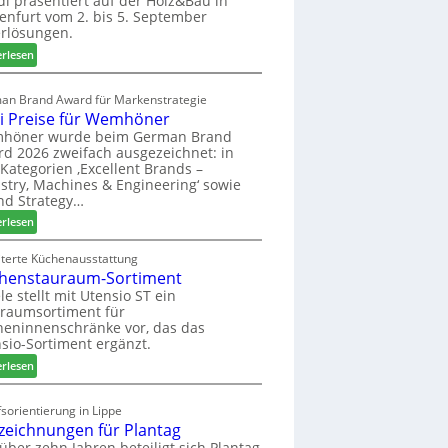
di präsentiert auf der Holz&Bau in
enfurt vom 2. bis 5. September
i
rlösungen.
g
p
:
erlesen
a
E
s
l
an Brand Award für Markenstrategie
s
v
i Preise für Wemhöner
t
e
höner wurde beim German Brand
F
d
d 2026 zweifach ausgezeichnet: in
ü
i
Kategorien ‚Excellent Brands –
h
u
stry, Machines & Engineering‘ sowie
r
n
nd Strategy…
u
d
:
erlesen
n
H
Z
g
u
w
iterte Küchenausstattung
a
b
henstauraum-Sortiment
e
n
t
i
le stellt mit Utensio ST ein
e
raumsortiment für
P
x
eninnenschränke vor, das das
r
s
sio-Sortiment ergänzt.
e
t
:
i
erlesen
e
K
s
l
ü
e
sorientierung in Lippe
l
c
f
zeichnungen für Plantag
e
h
ü
 über zehn Jahren beteiligt sich Plantag