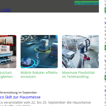
Zur Firmenwebsite
r) 2020
Nutzlast
Mobile Roboter effektiv
Maximale Flexibilität
igkeiten
einsetzen
im Teilehandling
Veranstaltung im September
co lädt zur Hausmesse
co veranstaltet vom 22. bis 25. September die Hausmesse