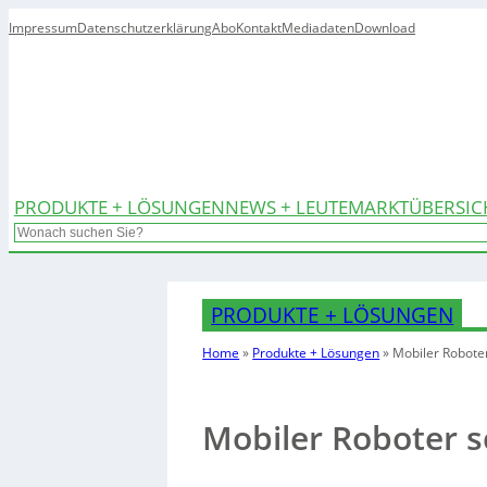
Impressum
Datenschutzerklärung
Abo
Kontakt
Mediadaten
Download
PRODUKTE + LÖSUNGEN
NEWS + LEUTE
MARKTÜBERSIC
Search
PRODUKTE + LÖSUNGEN
Home
»
Produkte + Lösungen
»
Mobiler Robote
Mobiler Roboter s