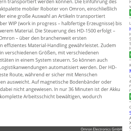
ern transportiert werden können. Die Einführung des
uktpalette mobiler Roboter von Omron, einschließlich
er eine große Auswahl an Artikeln transportiert
 WIP (work in progress – halbfertige Erzeugnisse) bis
werem Material. Die Steuerung des HD-1500 erfolgt –
 Omron – über den branchenweit ersten
 effizientes Material-Handling gewährleistet. Zudem
 in verschiedenen Größen, mit verschiedenen
zitäten in einem System steuern. So können auch
Logistikanwendungen automatisiert werden. Der HD-
este Route, während er sicher mit Menschen
en ausweicht. Auf magnetische Bodenbänder oder
dabei nicht angewiesen. In nur 36 Minuten ist der Akku
e komplette Arbeitsschicht bewältigen, wodurch
Omron Electronics GmbH