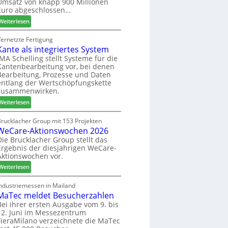
Umsatz von knapp 900 Millionen
:
e
s
Euro abgeschlossen…
N
f
s
:
Weiterlesen
e
f
S
u
e
C
Vernetzte Fertigung
e
i
Kante als integriertes System
M
r
n
z
IMA Schelling stellt Systeme für die
G
Kantenbearbeitung vor, bei denen
i
e
Bearbeitung, Prozesse und Daten
e
s
entlang der Wertschöpfungskette
h
c
zusammenwirken.
t
h
:
Weiterlesen
B
ä
K
i
f
a
Brucklacher Group mit 153 Projekten
l
t
WeCare-Aktionswochen 2026
n
a
s
t
Die Brucklacher Group stellt das
n
f
Ergebnis der diesjährigen WeCare-
e
z
ü
Aktionswochen vor.
a
i
h
l
:
Weiterlesen
n
r
s
W
I
e
i
e
Industriemessen in Mailand
t
r
n
MaTec meldet Besucherzahlen
C
a
t
a
Bei ihrer ersten Ausgabe vom 9. bis
l
e
12. Juni im Messezentrum
r
i
FieraMilano verzeichnete die MaTec
g
e
e