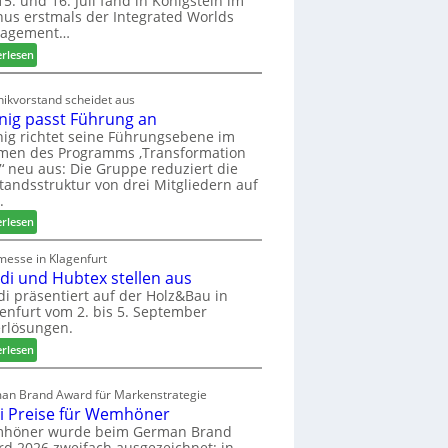
5. und 16. Juli fand in Königstein im
us erstmals der Integrated Worlds
o
agement…
l
ä
:
erlesen
d
M
t
ö
ikvorstand scheidet aus
z
b
nig passt Führung an
u
e
ig richtet seine Führungsebene im
r
l
men des Programms ‚Transformation
H
b
‘ neu aus: Die Gruppe reduziert die
a
r
tandsstruktur von drei Mitgliedern auf
u
a
.
s
n
:
erlesen
m
c
W
e
h
e
messe in Klagenfurt
s
e
edi und Hubtex stellen aus
i
s
e
n
di präsentiert auf der Holz&Bau in
e
r
enfurt vom 2. bis 5. September
i
ö
rlösungen.
g
r
p
:
erlesen
t
a
E
e
s
l
an Brand Award für Markenstrategie
r
s
v
i Preise für Wemhöner
t
t
e
höner wurde beim German Brand
Z
F
d
d 2026 zweifach ausgezeichnet: in