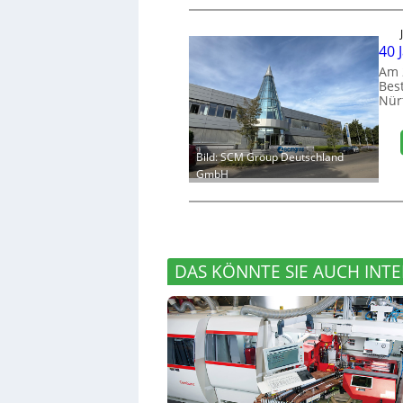
40 
Am 
Bes
Nür
Bild: SCM Group Deutschland
GmbH
DAS KÖNNTE SIE AUCH INTE