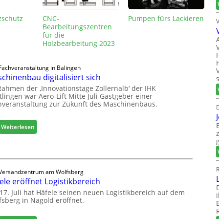
zschutz
CNC-
Pumpen fürs Lackieren
Bearbeitungszentren
für die
Holzbearbeitung 2023
Fachveranstaltung in Balingen
chinenbau digitalisiert sich
Rahmen der ‚Innovationstage Zollernalb‘ der IHK
lingen war Aero-Lift Mitte Juli Gastgeber einer
hveranstaltung zur Zukunft des Maschinenbaus.
D
:
Weiterlesen
M
a
s
c
R
Versandzentrum am Wolfsberg
h
ele eröffnet Logistikbereich
i
n
17. Juli hat Häfele seinen neuen Logistikbereich auf dem
fsberg in Nagold eröffnet.
e
n