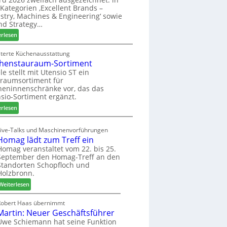
u
ü
i
Kategorien ‚Excellent Brands –
k
h
u
stry, Machines & Engineering‘ sowie
u
r
n
nd Strategy…
n
u
d
:
erlesen
f
n
H
Z
t
g
u
w
iterte Küchenausstattung
a
b
henstauraum-Sortiment
e
n
t
i
le stellt mit Utensio ST ein
e
raumsortiment für
P
x
eninnenschränke vor, das das
r
s
sio-Sortiment ergänzt.
e
t
:
i
erlesen
e
K
s
l
ü
e
Live-Talks und Maschinenvorführungen
l
c
f
Homag lädt zum Treff ein
e
h
ü
Homag veranstaltet vom 22. bis 25.
n
e
r
September den Homag-Treff an den
a
n
W
Standorten Schopfloch und
u
s
e
Holzbronn.
s
t
m
:
Weiterlesen
a
h
H
u
ö
o
Robert Haas übernimmt
r
n
Martin: Neuer Geschäftsführer
m
a
e
a
Uwe Schiemann hat seine Funktion
u
r