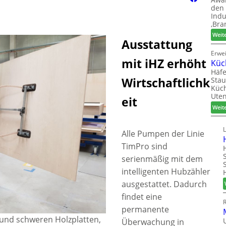
den 
Indu
‚Bra
Weit
Ausstattung
Erwe
mit iHZ erhöht
Küc
Häfe
Wirtschaftlichk
Stau
Küch
Uten
eit
Weit
Alle Pumpen der Linie
TimPro sind
serienmäßig mit dem
intelligenten Hubzähler
ausgestattet. Dadurch
findet eine
permanente
 und schweren Holzplatten,
Überwachung in