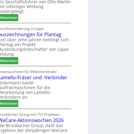
als Geschäftsführer von Otto Martin
g
m
mit sofortiger Wirkung
l
-
niedergelegt.
ä
S
:
d
Weiterlesen
o
M
t
r
a
z
erufsorientierung in Lippe
t
Auszeichnungen für Plantag
r
u
i
t
m
Seit über zehn Jahren beteiligt sich
m
Plantag am Projekt
i
T
e
‚Ausbildungsbotschafter‘ von Lippe
n
r
n
Bildung.
:
e
t
:
N
Weiterlesen
f
A
e
f
u
u
Fräsmaschinen für Möbelverbinder
e
Lamello-Fräser und -Verbinder
s
e
i
z
r
Ostermann bietet
n
Nutfräsmaschinen für die
e
G
Verarbeitung von Lamello-
i
e
Verbindern an.
c
s
:
h
Weiterlesen
c
L
n
h
a
u
Brucklacher Group mit 153 Projekten
ä
WeCare-Aktionswochen 2026
m
n
f
e
g
Die Brucklacher Group stellt das
t
Ergebnis der diesjährigen WeCare-
l
e
s