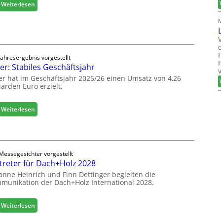
b
:
Weiterlesen
a
H
u
ä
d
f
i
e
g
l
i
Jahresergebnis vorgestellt
e
er: Stabiles Geschäftsjahr
t
e
a
er hat im Geschäftsjahr 2025/26 einen Umsatz von 4,26
r
l
iarden Euro erzielt.
ö
i
f
s
f
:
Weiterlesen
i
n
E
e
e
g
r
t
g
t
L
e
s
o
Messegesichter vorgestellt
r
i
treter für Dach+Holz 2028
g
:
c
i
anne Heinrich und Finn Dettinger begleiten die
S
h
s
munikation der Dach+Holz International 2028.
t
t
a
i
b
:
Weiterlesen
k
i
V
b