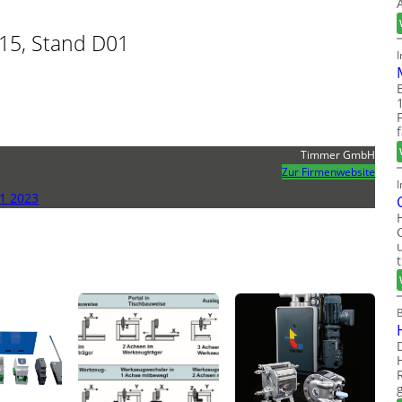
 15, Stand D01
Timmer GmbH
Zur Firmenwebsite
I
1 2023