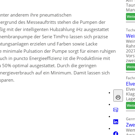
Am 1
Taun
Man
 unter anderem ihre pneumatischen
Weit
grund des Messeauftritts stehen die Pumpen der
ig mit der intelligenten Hubzählung iHz ausgestattet
Techn
Wei
membranpumpe der Serie TimPro lassen sich präzise
Wein
htungsanlagen erzielen und Farben sowie Lacke
Rah
2027
e minimale Pulsation der Pumpe sorgt für einen ruhigen
Vors
h in puncto Energieeffizienz ist die Produktlinie mit
zwei
u 50% optimal ausgestattet. Durch die geringen
Weit
Energieverbrauch auf ein Minimum. Damit lassen sich
Fach
sparen.
Elv
Elve
Klag
Lage
Weit
Germ
Zwe
Wem
Awar