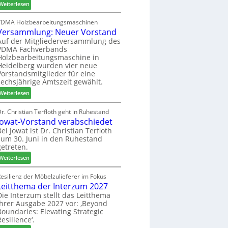
:
h
Weiterlesen
c
6
H
i
h
D
l
VDMA Holzbearbeitungsmaschinen
e
Versammlung: Neuer Vorstand
H
f
r
f
t
Auf der Mitgliederversammlung des
z
VDMA Fachverbands
o
b
a
Holzbearbeitungsmaschine in
r
e
h
Heidelberg wurden vier neue
d
i
l
Vorstandsmitglieder für eine
e
P
e
sechsjährige Amtszeit gewählt.
r
r
n
:
Weiterlesen
t
o
V
N
d
e
r. Christian Terfloth geht in Ruhestand
a
u
Jowat-Vorstand verabschiedet
r
c
k
s
Bei Jowat ist Dr. Christian Terfloth
h
t
zum 30. Juni in den Ruhestand
a
b
s
getreten.
m
e
u
m
:
Weiterlesen
s
c
l
J
s
h
u
o
esilienz der Möbelzulieferer im Fokus
e
e
n
Leitthema der Interzum 2027
w
r
g
a
Die Interzum stellt das Leitthema
u
:
ihrer Ausgabe 2027 vor: ‚Beyond
t
n
Boundaries: Elevating Strategic
N
-
g
Resilience‘.
e
V
e