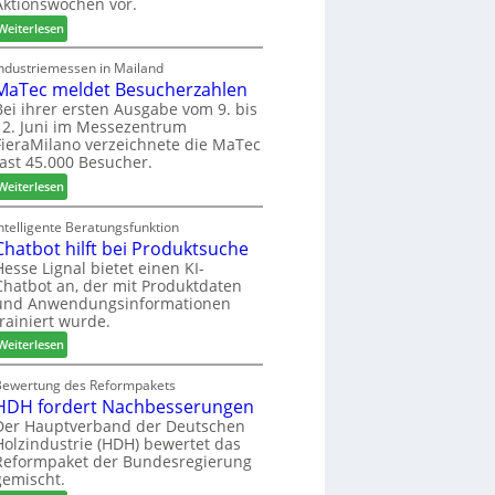
Aktionswochen vor.
l
n
f
o
f
ü
:
Weiterlesen
-
ü
h
W
F
r
r
e
Industriemessen in Mailand
r
P
MaTec meldet Besucherzahlen
e
C
ä
l
r
a
Bei ihrer ersten Ausgabe vom 9. bis
s
12. Juni im Messezentrum
a
r
FieraMilano verzeichnete die MaTec
e
n
e
fast 45.000 Besucher.
r
t
-
u
a
:
A
Weiterlesen
n
g
M
k
d
a
t
ntelligente Beratungsfunktion
-
Chatbot hilft bei Produktsuche
T
i
V
e
o
Hesse Lignal bietet einen KI-
Chatbot an, der mit Produktdaten
e
c
n
und Anwendungsinformationen
r
m
s
trainiert wurde.
b
e
w
i
:
l
Weiterlesen
o
n
C
d
c
d
h
e
Bewertung des Reformpakets
h
HDH fordert Nachbesserungen
e
a
t
e
r
t
B
Der Hauptverband der Deutschen
n
Holzindustrie (HDH) bewertet das
b
e
2
Reformpaket der Bundesregierung
o
s
0
gemischt.
t
u
2