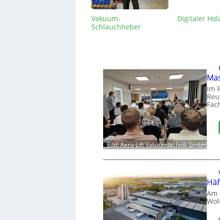
Vakuum-
Digitaler Hol
Schlauchheber
Mas
Im 
Reut
Fac
Bild: Aero-Lift Vakuumtechnik GmbH
Häf
Am 
Wol