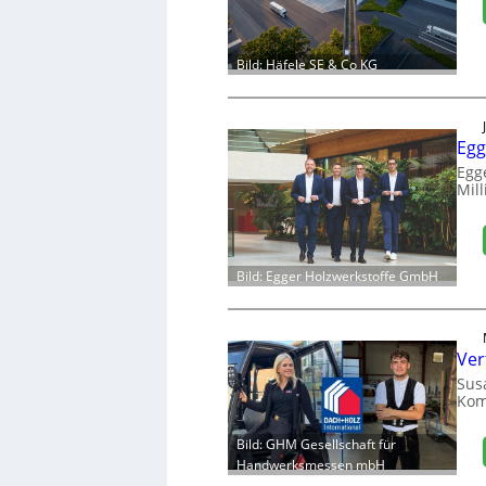
Bild: Häfele SE & Co KG
Egg
Egg
Mill
Bild: Egger Holzwerkstoffe GmbH
Ver
Sus
Kom
Bild: GHM Gesellschaft für
Handwerksmessen mbH