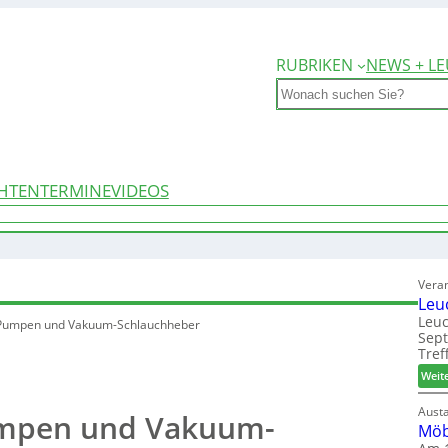
RUBRIKEN
NEWS + LE
Search
HTEN
TERMINE
VIDEOS
Vera
Leu
Leuc
Pumpen und Vakuum-Schlauchheber
Sep
Tref
Weit
Aust
mpen und Vakuum-
Möb