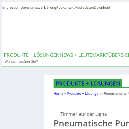
Impressum
Datenschutzerklärung
Abo
Kontakt
Mediadaten
Download
PRODUKTE + LÖSUNGEN
NEWS + LEUTE
MARKTÜBERSIC
Search
PRODUKTE + LÖSUNGEN
Home
»
Produkte + Lösungen
»
Pneumatische 
Timmer auf der Ligna
Pneumatische Pu