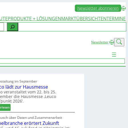
LinkedIn
Newsletter abonnieren
UTE
PRODUKTE + LÖSUNGEN
MARKTÜBERSICHTEN
TERMINE
LinkedIn
Newsletter
nstaltung im September
co lädt zur Hausmesse
o veranstaltet vom 22. bis 25.
tember die Hausmesse ‚Leuco
fpunkt 2026‘.
:
erlesen
L
e
ausch über Daten und Zusammenarbeit
elbranche erörtert Zukunft
u
c