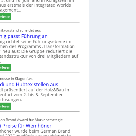
5. und 16. Juli fand in Königstein im
us erstmals der Integrated Worlds
o
agement…
l
ä
:
erlesen
d
M
t
ö
ikvorstand scheidet aus
z
b
nig passt Führung an
u
e
ig richtet seine Führungsebene im
r
l
men des Programms ‚Transformation
H
b
‘ neu aus: Die Gruppe reduziert die
a
r
tandsstruktur von drei Mitgliedern auf
u
a
.
s
n
:
erlesen
m
c
W
e
h
e
messe in Klagenfurt
s
e
edi und Hubtex stellen aus
i
s
e
n
di präsentiert auf der Holz&Bau in
e
r
enfurt vom 2. bis 5. September
i
ö
rlösungen.
g
r
p
:
erlesen
t
a
E
e
s
l
an Brand Award für Markenstrategie
r
s
v
i Preise für Wemhöner
t
t
e
höner wurde beim German Brand
Z
F
d
d 2026 zweifach ausgezeichnet: in