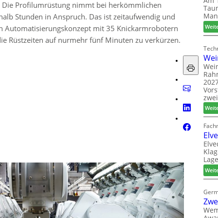
Am 1
. Die Profilumrüstung nimmt bei herkömmlichen
Taun
Man
alb Stunden in Anspruch. Das ist zeitaufwendig und
Weit
in Automatisierungskonzept mit 35 Knickarmrobotern
 die Rüstzeiten auf nurmehr fünf Minuten zu verkürzen.
Techn
Wei
Wein
Rah
2027
Vors
zwei
Weit
Fach
Elv
Elve
Klag
Lage
Weit
Germ
Zwe
Wem
Awar