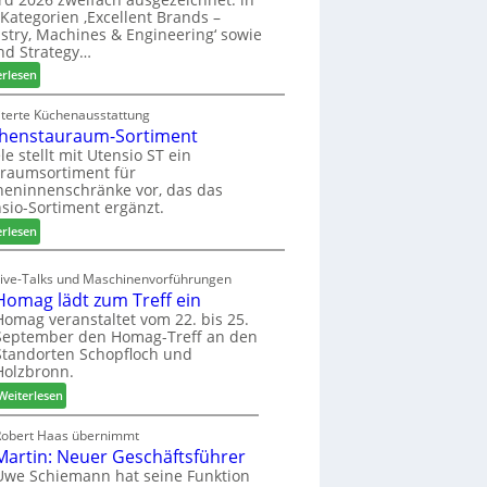
u
ü
i
Kategorien ‚Excellent Brands –
k
h
u
stry, Machines & Engineering‘ sowie
u
r
n
nd Strategy…
n
u
d
:
erlesen
f
n
H
Z
t
g
u
w
iterte Küchenausstattung
a
b
henstauraum-Sortiment
e
n
t
i
le stellt mit Utensio ST ein
e
raumsortiment für
P
x
eninnenschränke vor, das das
r
s
sio-Sortiment ergänzt.
e
t
:
i
erlesen
e
K
s
l
ü
e
Live-Talks und Maschinenvorführungen
l
c
f
Homag lädt zum Treff ein
e
h
ü
Homag veranstaltet vom 22. bis 25.
n
e
r
September den Homag-Treff an den
a
n
W
Standorten Schopfloch und
u
s
e
Holzbronn.
s
t
m
:
Weiterlesen
a
h
H
u
ö
o
Robert Haas übernimmt
r
n
Martin: Neuer Geschäftsführer
m
a
e
a
Uwe Schiemann hat seine Funktion
u
r