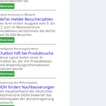
Aktionswochen vor.
l
n
f
o
f
ü
:
Weiterlesen
-
ü
h
W
F
r
r
e
Industriemessen in Mailand
r
P
MaTec meldet Besucherzahlen
e
C
ä
l
r
a
Bei ihrer ersten Ausgabe vom 9. bis
s
12. Juni im Messezentrum
a
r
FieraMilano verzeichnete die MaTec
e
n
e
fast 45.000 Besucher.
r
t
-
u
a
:
A
Weiterlesen
n
g
M
k
d
a
t
ntelligente Beratungsfunktion
-
Chatbot hilft bei Produktsuche
T
i
V
e
o
Hesse Lignal bietet einen KI-
Chatbot an, der mit Produktdaten
e
c
n
und Anwendungsinformationen
r
m
s
trainiert wurde.
b
e
w
i
:
l
Weiterlesen
o
n
C
d
c
d
h
e
Bewertung des Reformpakets
h
HDH fordert Nachbesserungen
e
a
t
e
r
t
B
Der Hauptverband der Deutschen
n
Holzindustrie (HDH) bewertet das
b
e
2
Reformpaket der Bundesregierung
o
s
0
gemischt.
t
u
2