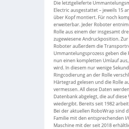
Die letztgelieferte Ummantelungsm
Electric ausgestattet – jeweils 1
über Kopf montiert. Für noch kompl
erweiterbar. Jeder Roboter entnimm
Rolle aus einem der insgesamt dre
zugewiesene Andruckposition. Zur 
Roboter außerdem die Transportrol
Ummantelungsprozess geben die Rob
nun einen kompletten Umlauf aus,
wird. In diesem nur wenige Sekun
Ringcodierung an der Rolle versch
Härtegrad gelesen und die Rolle au
vermessen. All diese Daten werden 
Datenbank abgelegt, die auf diese
wiedergibt. Bereits seit 1982 arbe
Bei der aktuellen RoboWrap sind 
Familie mit den entsprechenden I
Maschine mit der seit 2018 erhält