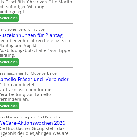
als Geschäftsführer von Otto Martin
g
m
mit sofortiger Wirkung
l
-
niedergelegt.
ä
S
:
d
Weiterlesen
o
M
t
r
a
z
erufsorientierung in Lippe
t
Auszeichnungen für Plantag
r
u
i
t
m
Seit über zehn Jahren beteiligt sich
m
Plantag am Projekt
i
T
e
‚Ausbildungsbotschafter‘ von Lippe
n
r
n
Bildung.
:
e
t
:
N
Weiterlesen
f
A
e
f
u
u
Fräsmaschinen für Möbelverbinder
e
Lamello-Fräser und -Verbinder
s
e
i
z
r
Ostermann bietet
n
Nutfräsmaschinen für die
e
G
Verarbeitung von Lamello-
i
e
Verbindern an.
c
s
:
h
Weiterlesen
c
L
n
h
a
u
Brucklacher Group mit 153 Projekten
ä
WeCare-Aktionswochen 2026
m
n
f
e
g
Die Brucklacher Group stellt das
t
Ergebnis der diesjährigen WeCare-
l
e
s