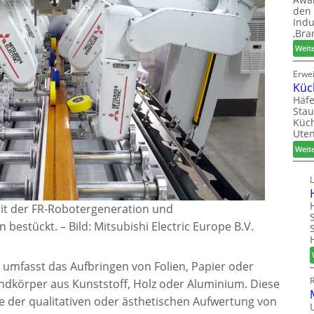
den 
Indu
‚Bra
Weit
Erwe
Küc
Häfe
Stau
Küch
Uten
Weit
t der FR-Robotergeneration und
n bestückt.
–
Bild: Mitsubishi Electric Europe B.V.
umfasst das Aufbringen von Folien, Papier oder
ndkörper aus Kunststoff, Holz oder Aluminium. Diese
 der qualitativen oder ästhetischen Aufwertung von