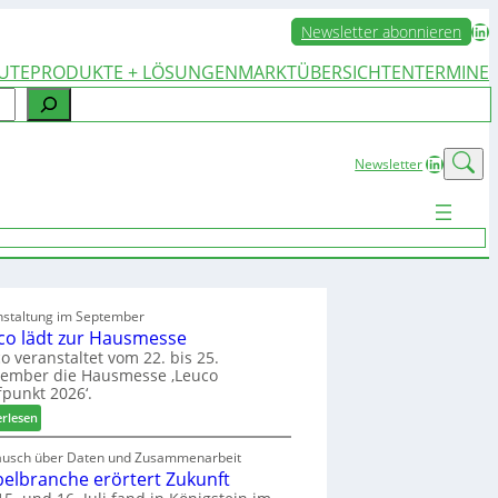
LinkedIn
Newsletter abonnieren
UTE
PRODUKTE + LÖSUNGEN
MARKTÜBERSICHTEN
TERMINE
LinkedIn
Newsletter
nstaltung im September
co lädt zur Hausmesse
o veranstaltet vom 22. bis 25.
tember die Hausmesse ‚Leuco
fpunkt 2026‘.
:
erlesen
L
e
ausch über Daten und Zusammenarbeit
elbranche erörtert Zukunft
u
c