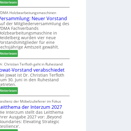
:
h
Weiterlesen
c
6
H
i
h
D
l
VDMA Holzbearbeitungsmaschinen
e
Versammlung: Neuer Vorstand
H
f
r
f
t
Auf der Mitgliederversammlung des
z
VDMA Fachverbands
o
b
a
Holzbearbeitungsmaschine in
r
e
h
Heidelberg wurden vier neue
d
i
l
Vorstandsmitglieder für eine
e
P
e
sechsjährige Amtszeit gewählt.
r
r
n
:
Weiterlesen
t
o
V
N
d
e
r. Christian Terfloth geht in Ruhestand
a
u
Jowat-Vorstand verabschiedet
r
c
k
s
Bei Jowat ist Dr. Christian Terfloth
h
t
zum 30. Juni in den Ruhestand
a
b
s
getreten.
m
e
u
m
:
Weiterlesen
s
c
l
J
s
h
u
o
esilienz der Möbelzulieferer im Fokus
e
e
n
Leitthema der Interzum 2027
w
r
g
a
Die Interzum stellt das Leitthema
u
:
ihrer Ausgabe 2027 vor: ‚Beyond
t
n
Boundaries: Elevating Strategic
N
-
g
Resilience‘.
e
V
e