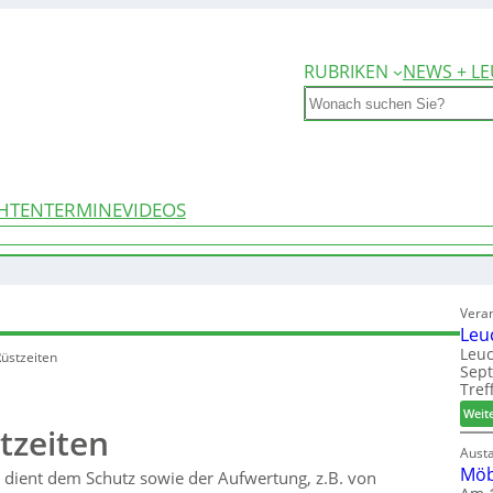
RUBRIKEN
NEWS + LE
Search
HTEN
TERMINE
VIDEOS
Vera
Leu
Leuc
Rüstzeiten
Sep
Tref
Weit
tzeiten
Aust
Möb
 dient dem Schutz sowie der Aufwertung, z.B. von