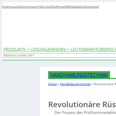
Impressum
Datenschutzerklärung
Abo
Kontakt
Mediadaten
Download
PRODUKTE + LÖSUNGEN
NEWS + LEUTE
MARKTÜBERSIC
Search
HANDHABUNGSTECHNIK
Home
»
Handhabungstechnik
»
Revolutionäre 
Revolutionäre Rüs
Der Prozess des Profilummantelns