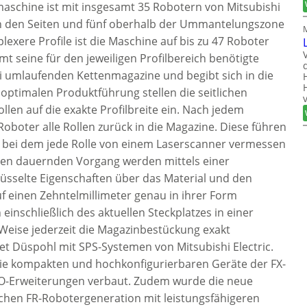
aschine ist mit insgesamt 35 Robotern von Mitsubishi
5 an den Seiten und fünf oberhalb der Ummantelungszone
exere Profile ist die Maschine auf bis zu 47 Roboter
t seine für den jeweiligen Profilbereich benötigte
i umlaufenden Kettenmagazine und begibt sich in die
optimalen Produktführung stellen die seitlichen
len auf die exakte Profilbreite ein. Nach jedem
oter alle Rollen zurück in die Magazine. Diese führen
 bei dem jede Rolle von einem Laserscanner vermessen
den dauernden Vorgang werden mittels einer
lüsselte Eigenschaften über das Material und den
f einen Zehntelmillimeter genau in ihrer Form
einschließlich des aktuellen Steckplatzes in einer
 Weise jederzeit die Magazinbestückung exakt
itet Düspohl mit SPS-Systemen von Mitsubishi Electric.
die kompakten und hochkonfigurierbaren Geräte der FX-
/O-Erweiterungen verbaut. Zudem wurde die neue
lichen FR-Robotergeneration mit leistungsfähigeren