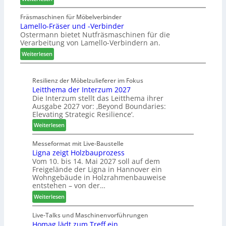
a
A
t
e
u
u
a
Fräsmaschinen für Möbelverbinder
m
s
Lamello-Fräser und -Verbinder
s
u
h
Ostermann bietet Nutfräsmaschinen für die
z
r
ö
Verarbeitung von Lamello-Verbindern an.
e
a
n
i
u
e
:
Weiterlesen
c
m
r
L
h
-
a
n
Resilienz der Möbelzulieferer im Fokus
S
m
Leitthema der Interzum 2027
u
o
e
Die Interzum stellt das Leitthema ihrer
n
r
l
Ausgabe 2027 vor: ‚Beyond Boundaries:
g
t
l
Elevating Strategic Resilience‘.
e
i
o
:
Weiterlesen
n
m
-
L
f
e
F
e
Messeformat mit Live-Baustelle
ü
n
r
Ligna zeigt Holzbauprozess
i
r
t
ä
Vom 10. bis 14. Mai 2027 soll auf dem
t
P
s
Freigelände der Ligna in Hannover ein
t
l
e
Wohngebäude in Holzrahmenbauweise
h
a
r
entstehen – von der…
e
n
u
:
Weiterlesen
m
t
n
L
a
a
d
i
Live-Talks und Maschinenvorführungen
d
g
-
Homag lädt zum Treff ein
g
e
V