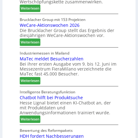
Wertschöpfungskette zusammenwirken.
h
s
:
Weiterlesen
t
c
K
B
h
a
Brucklacher Group mit 153 Projekten
i
ä
WeCare-Aktionswochen 2026
n
l
f
Die Brucklacher Group stellt das Ergebnis der
t
a
t
diesjährigen WeCare-Aktionswochen vor.
e
n
s
a
:
Weiterlesen
z
f
l
W
i
ü
s
e
Industriemessen in Mailand
n
h
i
MaTec meldet Besucherzahlen
C
I
r
n
Bei ihrer ersten Ausgabe vom 9. bis 12. Juni im
a
t
e
Messezentrum FieraMilano verzeichnete die
t
r
a
r
MaTec fast 45.000 Besucher.
e
e
l
g
:
-
Weiterlesen
i
r
M
A
e
i
a
k
Intelligente Beratungsfunktion
n
e
Chatbot hilft bei Produktsuche
T
t
Hesse Lignal bietet einen KI-Chatbot an, der
r
e
i
mit Produktdaten und
t
c
o
Anwendungsinformationen trainiert wurde.
e
m
n
s
:
e
Weiterlesen
s
S
C
l
w
y
h
d
Bewertung des Reformpakets
o
HDH fordert Nachbesserungen
s
a
e
c