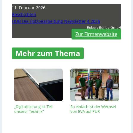
11. Februar 2026
Beschichten
HOB Die Holzbearbeitung Newsletter 4 2026
Robert Bürkle GmbH
Zur Firmenwebsite
Mehr zum Thema
„Digitalisierung ist Teil
So einfach ist der Wechsel
unserer Technik“
von EVA auf PUR