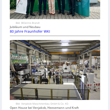
Bild: ©Dennis Brandt
Jubiläum und Neubau
80 Jahre Fraunhofer WKI
Bild: Venjakob Maschinenbau GmbH & Co. KG
Open House bei Venjakob, Heesemann und Kraft