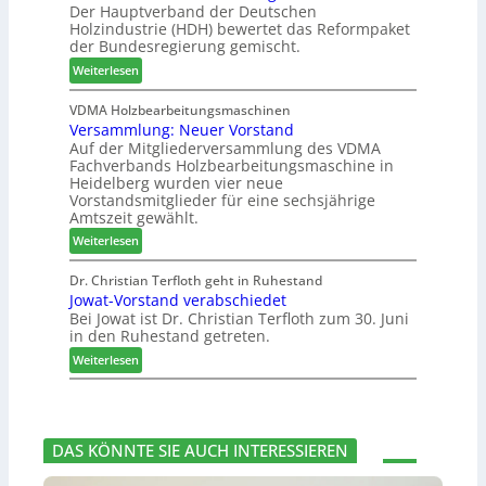
Der Hauptverband der Deutschen
t
t
t
h
Holzindustrie (HDH) bewertet das Reformpaket
e
b
B
e
der Bundesregierung gemischt.
m
o
e
n
:
t
Weiterlesen
s
2
H
h
u
0
D
i
VDMA Holzbearbeitungsmaschinen
c
2
Versammlung: Neuer Vorstand
H
l
h
6
Auf der Mitgliederversammlung des VDMA
f
f
e
Fachverbands Holzbearbeitungsmaschine in
o
t
r
Heidelberg wurden vier neue
r
b
z
Vorstandsmitglieder für eine sechsjährige
d
e
a
Amtszeit gewählt.
e
i
h
:
Weiterlesen
r
P
l
V
t
r
e
e
Dr. Christian Terfloth geht in Ruhestand
N
o
n
Jowat-Vorstand verabschiedet
r
a
d
Bei Jowat ist Dr. Christian Terfloth zum 30. Juni
s
c
u
in den Ruhestand getreten.
a
h
k
m
:
Weiterlesen
b
t
m
J
e
s
l
o
s
u
u
w
s
c
n
a
e
h
DAS KÖNNTE SIE AUCH INTERESSIEREN
g
t
r
e
:
-
u