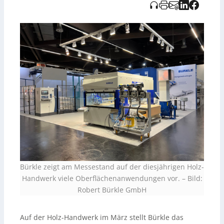
Kapazitäten und deckt damit Anwendungen von Folien-
und Furnierbeschichtung bis zu hochwertigen
Lackoberflächen ab. Bürkle ist in Halle 9 an den Ständen
3 und 11 vertreten.
Bürkle zeigt am Messestand auf der diesjährigen Holz-
Handwerk viele Oberflächenanwendungen vor.
–
Bild:
Robert Bürkle GmbH
Auf der Holz-Handwerk im März stellt Bürkle das