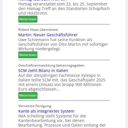
Homag veranstaltet vom 22. bis 25. September
n
r
e
den Homag-Treff an den Standorten Schopfloch
a
I
r
und Holzbronn.
z
n
b
:
e
Weiterlesen
t
i
H
i
e
n
o
g
Robert Haas übernimmt
r
d
Martin: Neuer Geschäftsführer
m
t
z
e
Uwe Schiemann hat seine Funktion als
a
H
u
r
Geschäftsführer von Otto Martin mit sofortiger
g
o
m
Wirkung niedergelegt.
l
l
2
:
ä
Weiterlesen
z
0
M
d
b
2
a
t
Geschäftsentwicklung bekanntgegeben
a
7
SCM zieht Bilanz in Italien
r
z
u
Auf der diesjährigen Fachmesse Xylexpo in
t
u
p
Italien teilte SCM mit, das Geschäftsjahr 2025
i
m
r
mit einem Umsatz von knapp 900 Millionen
n
T
o
Euro abgeschlossen…
:
r
z
:
Weiterlesen
N
e
e
S
e
f
s
C
Vernetzte Fertigung
u
f
s
Kante als integriertes System
M
e
e
IMA Schelling stellt Systeme für die
z
r
i
Kantenbearbeitung vor, bei denen
i
G
n
Bearbeitung, Prozesse und Daten entlang der
e
e