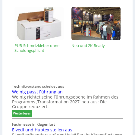
PUR-Schmelzkleber ohne
Neu und 2K-Ready
Schulungspflicht
Technikvorstand scheidet aus
Weinig passt Führung an
Weinig richtet seine Führungsebene im Rahmen des
Programms ‚Transformation 2027‘ neu aus: Die
Gruppe reduziert…
:
Weiterlesen
W
e
Fachmesse in Klagenfurt
Elvedi und Hubtex stellen aus
i
Elvedi präsentiert auf der Holz&Bau in Klagenfurt vom
n