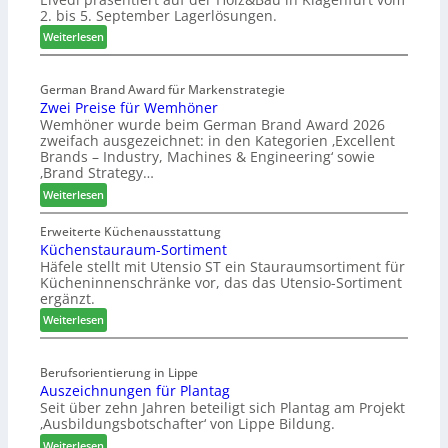
2. bis 5. September Lagerlösungen.
i
g
:
Weiterlesen
p
E
a
l
s
German Brand Award für Markenstrategie
v
Zwei Preise für Wemhöner
s
e
Wemhöner wurde beim German Brand Award 2026
t
d
zweifach ausgezeichnet: in den Kategorien ‚Excellent
F
i
Brands – Industry, Machines & Engineering‘ sowie
ü
u
‚Brand Strategy…
h
n
:
Weiterlesen
r
d
Z
u
H
w
Erweiterte Küchenausstattung
n
u
Küchenstauraum-Sortiment
e
g
b
Häfele stellt mit Utensio ST ein Stauraumsortiment für
i
a
t
Kücheninnenschränke vor, das das Utensio-Sortiment
P
n
e
ergänzt.
r
x
:
e
Weiterlesen
s
K
i
t
ü
s
e
Berufsorientierung in Lippe
c
e
l
Auszeichnungen für Plantag
h
f
l
Seit über zehn Jahren beteiligt sich Plantag am Projekt
e
ü
e
‚Ausbildungsbotschafter‘ von Lippe Bildung.
n
r
n
:
s
Weiterlesen
W