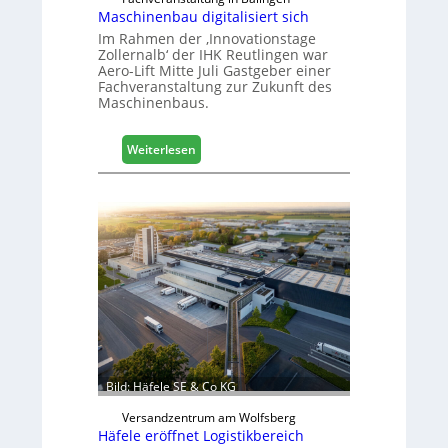
Maschinenbau digitalisiert sich
Im Rahmen der ‚Innovationstage
Zollernalb‘ der IHK Reutlingen war
Aero-Lift Mitte Juli Gastgeber einer
Fachveranstaltung zur Zukunft des
Maschinenbaus.
:
Weiterlesen
M
a
s
c
h
i
n
e
n
b
a
u
Bild: Häfele SE & Co KG
d
i
Versandzentrum am Wolfsberg
g
Häfele eröffnet Logistikbereich