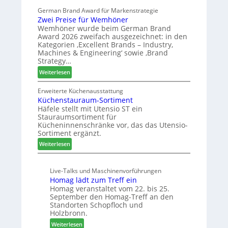
l
s
r
German Brand Award für Markenstrategie
v
s
t
Zwei Preise für Wemhöner
e
t
Z
Wemhöner wurde beim German Brand
d
F
u
Award 2026 zweifach ausgezeichnet: in den
i
ü
k
Kategorien ‚Excellent Brands – Industry,
u
h
u
Machines & Engineering‘ sowie ‚Brand
n
r
Strategy…
n
d
u
f
:
Weiterlesen
H
n
t
Z
u
g
w
Erweiterte Küchenausstattung
b
a
Küchenstauraum-Sortiment
e
t
n
Häfele stellt mit Utensio ST ein
i
e
Stauraumsortiment für
P
x
Kücheninnenschränke vor, das das Utensio-
r
s
Sortiment ergänzt.
e
t
:
Weiterlesen
i
e
K
s
l
ü
e
l
Live-Talks und Maschinenvorführungen
c
f
e
Homag lädt zum Treff ein
h
ü
n
Homag veranstaltet vom 22. bis 25.
e
r
a
September den Homag-Treff an den
n
W
u
Standorten Schopfloch und
s
e
Holzbronn.
s
t
m
:
Weiterlesen
a
h