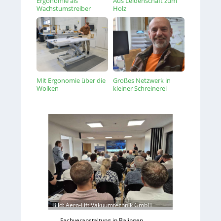
Ergonomie als
Aus Leidenschaft zum
Wachstumstreiber
Holz
Mit Ergonomie über die
Großes Netzwerk in
Wolken
kleiner Schreinerei
Bild: Aero-Lift Vakuumtechnik GmbH
Fachveranstaltung in Balingen