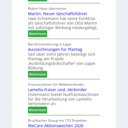
H
u
ö
o
Robert Haas übernimmt
r
n
Martin: Neuer Geschäftsführer
m
a
e
Uwe Schiemann hat seine Funktion
a
u
r
als Geschäftsführer von Otto Martin
g
m
mit sofortiger Wirkung niedergelegt.
l
-
:
ä
Weiterlesen
S
M
d
o
a
t
Berufsorientierung in Lippe
r
Auszeichnungen für Plantag
r
z
t
Seit über zehn Jahren beteiligt sich
t
u
i
Plantag am Projekt
i
m
m
‚Ausbildungsbotschafter‘ von Lippe
n
T
e
Bildung.
:
r
n
:
Weiterlesen
N
e
t
A
e
f
u
Fräsmaschinen für Möbelverbinder
u
f
Lamello-Fräser und -Verbinder
s
e
e
Ostermann bietet Nutfräsmaschinen
z
r
i
für die Verarbeitung von Lamello-
e
G
n
Verbindern an.
i
e
:
c
Weiterlesen
s
L
h
c
a
n
Brucklacher Group mit 153 Projekten
h
WeCare-Aktionswochen 2026
m
u
ä