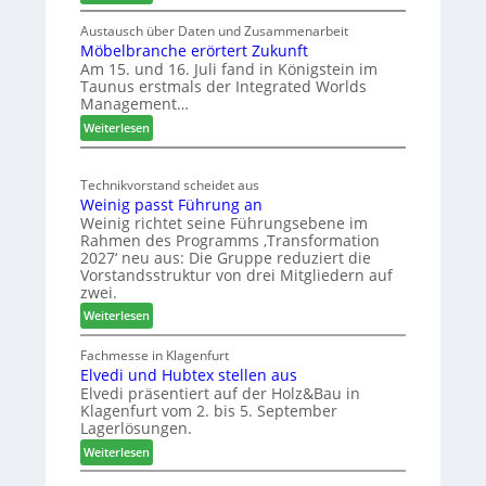
S
L
C
e
Austausch über Daten und Zusammenarbeit
M
Möbelbranche erörtert Zukunft
u
D
Am 15. und 16. Juli fand in Königstein im
c
Taunus erstmals der Integrated Worlds
e
o
Management…
u
l
:
ä
Weiterlesen
t
M
d
s
ö
t
c
Technikvorstand scheidet aus
b
z
h
Weinig passt Führung an
e
u
l
Weinig richtet seine Führungsebene im
l
r
a
Rahmen des Programms ‚Transformation
b
H
n
2027‘ neu aus: Die Gruppe reduziert die
r
a
d
Vorstandsstruktur von drei Mitgliedern auf
a
u
zwei.
n
s
:
Weiterlesen
c
m
W
h
e
e
Fachmesse in Klagenfurt
e
s
Elvedi und Hubtex stellen aus
i
e
s
Elvedi präsentiert auf der Holz&Bau in
n
r
e
Klagenfurt vom 2. bis 5. September
i
ö
Lagerlösungen.
g
r
:
p
Weiterlesen
t
E
a
e