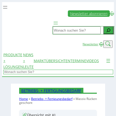
LinkedIn
Newsletter abonnieren
Search
LinkedIn
Newsletter
PRODUKTE
NEWS
+
+
MARKTÜBERSICHTEN
TERMINE
VIDEOS
LÖSUNGEN
LEUTE
Search
BETRIEBS- + FERTIGUNGSBEDARF
Home
»
Betriebs- + Fertigungsbedarf
»
Massiv Rücken
geschont
Übersicht mit KI