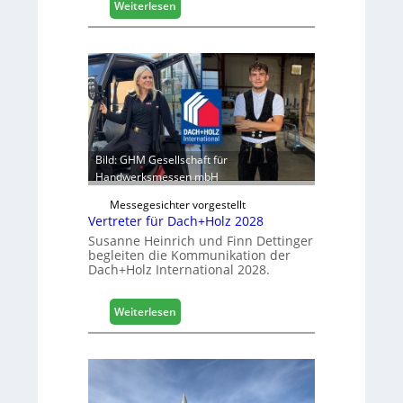
s
:
Weiterlesen
t
E
i
g
k
g
b
e
e
r
r
:
e
S
i
t
c
a
Bild: GHM Gesellschaft für
h
b
Handwerksmessen mbH
i
Messegesichter vorgestellt
l
Vertreter für Dach+Holz 2028
e
Susanne Heinrich und Finn Dettinger
s
begleiten die Kommunikation der
G
Dach+Holz International 2028.
e
s
:
Weiterlesen
c
V
h
e
ä
r
f
t
t
r
s