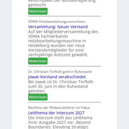
Reformpaket der Bundesregierung
o
s
0
gemischt.
t
u
2
:
Weiterlesen
h
c
6
H
i
h
D
VDMA Holzbearbeitungsmaschinen
l
e
Versammlung: Neuer Vorstand
H
f
r
Auf der Mitgliederversammlung des
f
t
z
VDMA Fachverbands
o
b
a
Holzbearbeitungsmaschine in
r
e
h
Heidelberg wurden vier neue
d
i
l
Vorstandsmitglieder für eine
e
P
e
sechsjährige Amtszeit gewählt.
r
r
n
:
Weiterlesen
t
o
V
N
d
e
Dr. Christian Terfloth geht in Ruhestand
a
u
Jowat-Vorstand verabschiedet
r
c
k
Bei Jowat ist Dr. Christian Terfloth
s
h
t
zum 30. Juni in den Ruhestand
a
b
s
getreten.
m
e
u
:
m
Weiterlesen
s
c
J
l
s
h
o
u
Resilienz der Möbelzulieferer im Fokus
e
e
Leitthema der Interzum 2027
w
n
r
Die Interzum stellt das Leitthema
a
g
u
ihrer Ausgabe 2027 vor: ‚Beyond
t
:
n
Boundaries: Elevating Strategic
-
N