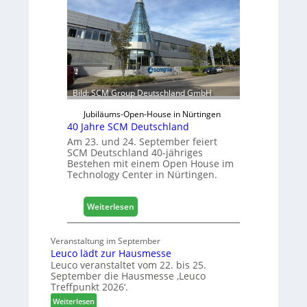
e
j
t
a
e
h
r
r
f
ü
r
Bild: SCM Group Deutschland GmbH
D
a
Jubiläums-Open-House in Nürtingen
c
40 Jahre SCM Deutschland
h
Am 23. und 24. September feiert
+
SCM Deutschland 40-jähriges
Bestehen mit einem Open House im
H
Technology Center in Nürtingen.
o
l
z
:
Weiterlesen
2
4
0
0
Veranstaltung im September
2
J
Leuco lädt zur Hausmesse
8
a
Leuco veranstaltet vom 22. bis 25.
h
September die Hausmesse ‚Leuco
r
Treffpunkt 2026‘.
e
:
Weiterlesen