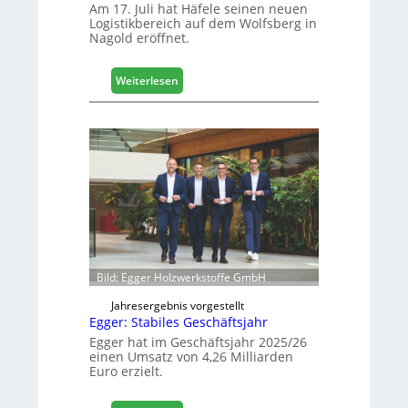
i
Am 17. Juli hat Häfele seinen neuen
t
Logistikbereich auf dem Wolfsberg in
Nagold eröffnet.
a
l
i
:
Weiterlesen
s
H
i
ä
e
f
r
e
t
l
s
e
i
e
c
r
h
ö
f
f
Bild: Egger Holzwerkstoffe GmbH
n
e
Jahresergebnis vorgestellt
Egger: Stabiles Geschäftsjahr
t
L
Egger hat im Geschäftsjahr 2025/26
einen Umsatz von 4,26 Milliarden
o
Euro erzielt.
g
i