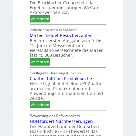
Die Brucklacher Group stellt das
e
n
f
Ergebnis der diesjährigen WeCare-
l
g
t
Aktionswochen vor.
l
e
s
:
o
Weiterlesen
n
f
W
-
f
ü
e
F
Industriemessen in Mailand
ü
h
MaTec meldet Besucherzahlen
C
r
r
r
Bei ihrer ersten Ausgabe vom 9. bis
a
ä
P
e
12. Juni im Messezentrum
r
s
l
r
FieraMilano verzeichnete die MaTec
e
e
a
fast 45.000 Besucher.
-
r
n
:
Weiterlesen
A
u
t
M
k
n
a
a
Intelligente Beratungsfunktion
t
d
g
Chatbot hilft bei Produktsuche
T
i
-
Hesse Lignal bietet einen KI-Chatbot
e
o
V
an, der mit Produktdaten und
c
n
e
Anwendungsinformationen trainiert
m
s
r
wurde.
e
w
b
:
Weiterlesen
l
o
i
C
d
c
n
h
Bewertung des Reformpakets
e
h
d
HDH fordert Nachbesserungen
a
t
e
e
Der Hauptverband der Deutschen
t
B
n
r
Holzindustrie (HDH) bewertet das
b
e
2