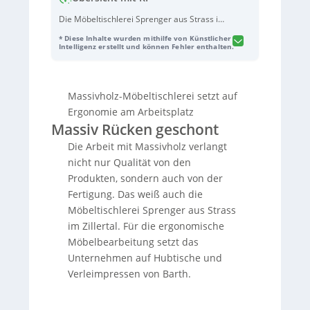
Die Möbeltischlerei Sprenger aus Strass im
Zillertal (4. Generation) verbessert die
* Diese Inhalte wurden mithilfe von Künstlicher
Ergonomie in der Massivholzfertigung und
Intelligenz erstellt und können Fehler enthalten.
setzt dafür auf
Hubtische
und
Verleimpressen
von Barth. Weil schwere
Werkstücke wie Türblätter rücken- und
Massivholz-Möbeltischlerei setzt auf
kraftschonend gehandhabt werden müssen,
nutzt das Unternehmen einen hydraulisch
Ergonomie am Arbeitsplatz
per Fußpedal höhenverstellbaren
Hubtisch
Massiv Rücken geschont
(H400)
, der ohne Strom auskommt und in
Die Arbeit mit Massivholz verlangt
mehreren Abteilungen eingesetzt wird.
nicht nur Qualität von den
Ergänzend sorgt eine platzsparende,
flexible
Kombi-Verleimpresse (MultiPress)
Produkten, sondern auch von der
mit Pressarmen und Lochplatte dafür, dass
Fertigung. Das weiß auch die
sowohl große rechtwinklige als auch
Möbeltischlerei Sprenger aus Strass
kleinere oder runde Leimholzbauteile
im Zillertal. Für die ergonomische
effizient bearbeitet werden können –
Möbelbearbeitung setzt das
inklusive vertikaler Verleimung zur
Flächeneinsparung. Sprenger lobt neben
Unternehmen auf Hubtische und
der Produktqualität auch Beratung, Website
Verleimpressen von Barth.
und zuverlässigen Ersatzteilservice und
empfiehlt Barth weiter.