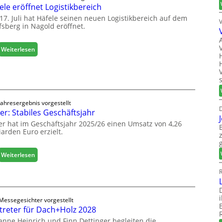
ele eröffnet Logistikbereich
i
n
17. Juli hat Häfele seinen neuen Logistikbereich auf dem
fsberg in Nagold eröffnet.
e
n
b
:
Weiterlesen
a
H
u
ä
d
f
i
e
g
l
i
Jahresergebnis vorgestellt
e
D
er: Stabiles Geschäftsjahr
t
e
a
er hat im Geschäftsjahr 2025/26 einen Umsatz von 4,26
r
l
iarden Euro erzielt.
ö
i
f
s
f
:
Weiterlesen
i
n
E
e
e
R
g
r
t
g
t
L
e
s
o
Messegesichter vorgestellt
r
i
treter für Dach+Holz 2028
g
:
c
i
anne Heinrich und Finn Dettinger begleiten die
S