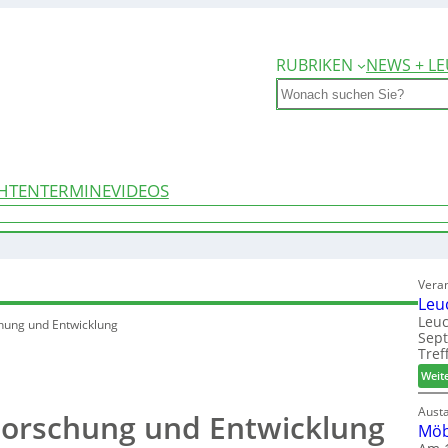
RUBRIKEN
NEWS + LE
Search
HTEN
TERMINE
VIDEOS
Vera
Leu
Leuc
chung und Entwicklung
Sep
Tref
Weit
Aust
 Forschung und Entwicklung
Möb