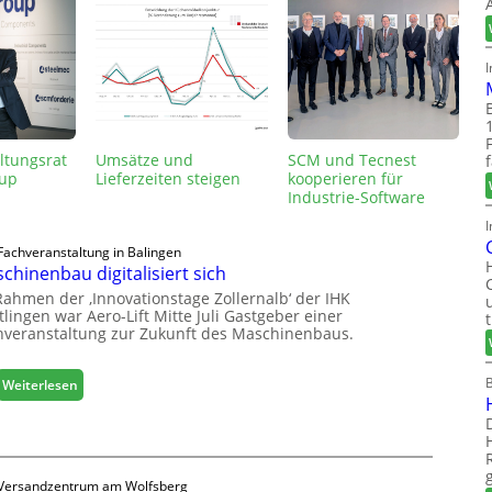
ltungsrat
Umsätze und
SCM und Tecnest
up
Lieferzeiten steigen
kooperieren für
Industrie-Software
I
Fachveranstaltung in Balingen
chinenbau digitalisiert sich
Rahmen der ‚Innovationstage Zollernalb‘ der IHK
lingen war Aero-Lift Mitte Juli Gastgeber einer
hveranstaltung zur Zukunft des Maschinenbaus.
:
Weiterlesen
M
a
s
c
Versandzentrum am Wolfsberg
h