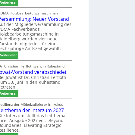
:
h
Weiterlesen
c
6
H
i
h
D
l
VDMA Holzbearbeitungsmaschinen
e
Versammlung: Neuer Vorstand
H
f
r
f
t
Auf der Mitgliederversammlung des
z
VDMA Fachverbands
o
b
a
Holzbearbeitungsmaschine in
r
e
h
Heidelberg wurden vier neue
d
i
l
Vorstandsmitglieder für eine
e
P
e
sechsjährige Amtszeit gewählt.
r
r
n
:
Weiterlesen
t
o
V
N
d
e
r. Christian Terfloth geht in Ruhestand
a
u
Jowat-Vorstand verabschiedet
r
c
k
s
Bei Jowat ist Dr. Christian Terfloth
h
t
zum 30. Juni in den Ruhestand
a
b
s
getreten.
m
e
u
m
:
Weiterlesen
s
c
l
J
s
h
u
o
esilienz der Möbelzulieferer im Fokus
e
e
n
Leitthema der Interzum 2027
w
r
g
a
Die Interzum stellt das Leitthema
u
:
ihrer Ausgabe 2027 vor: ‚Beyond
t
n
Boundaries: Elevating Strategic
N
-
g
Resilience‘.
e
V
e