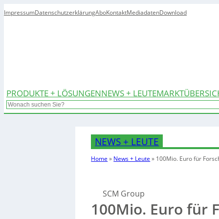
Impressum
Datenschutzerklärung
Abo
Kontakt
Mediadaten
Download
PRODUKTE + LÖSUNGEN
NEWS + LEUTE
MARKTÜBERSIC
Search
NEWS + LEUTE
Home
»
News + Leute
»
100Mio. Euro für Fors
SCM Group
100Mio. Euro für