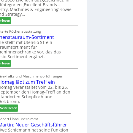
u
ü
i
Kategorien ‚Excellent Brands –
k
h
u
stry, Machines & Engineering‘ sowie
u
r
n
nd Strategy…
n
u
d
:
erlesen
f
n
H
Z
t
g
u
w
iterte Küchenausstattung
a
b
henstauraum-Sortiment
e
n
t
i
le stellt mit Utensio ST ein
e
raumsortiment für
P
x
eninnenschränke vor, das das
r
s
sio-Sortiment ergänzt.
e
t
:
i
erlesen
e
K
s
l
ü
e
Live-Talks und Maschinenvorführungen
l
c
f
Homag lädt zum Treff ein
e
h
ü
Homag veranstaltet vom 22. bis 25.
n
e
r
September den Homag-Treff an den
a
n
W
Standorten Schopfloch und
u
s
e
Holzbronn.
s
t
m
:
Weiterlesen
a
h
H
u
ö
o
Robert Haas übernimmt
r
n
Martin: Neuer Geschäftsführer
m
a
e
a
Uwe Schiemann hat seine Funktion
u
r