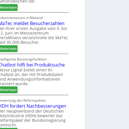
Aktionswochen vor.
l
n
f
o
f
ü
:
Weiterlesen
-
ü
h
W
F
r
r
e
Industriemessen in Mailand
r
P
MaTec meldet Besucherzahlen
e
C
ä
l
r
a
Bei ihrer ersten Ausgabe vom 9. bis
s
12. Juni im Messezentrum
a
r
FieraMilano verzeichnete die MaTec
e
n
e
fast 45.000 Besucher.
r
t
-
u
a
:
A
Weiterlesen
n
g
M
k
d
a
t
ntelligente Beratungsfunktion
-
Chatbot hilft bei Produktsuche
T
i
V
e
o
Hesse Lignal bietet einen KI-
Chatbot an, der mit Produktdaten
e
c
n
und Anwendungsinformationen
r
m
s
trainiert wurde.
b
e
w
i
:
l
Weiterlesen
o
n
C
d
c
d
h
e
Bewertung des Reformpakets
h
HDH fordert Nachbesserungen
e
a
t
e
r
t
B
Der Hauptverband der Deutschen
n
Holzindustrie (HDH) bewertet das
b
e
2
Reformpaket der Bundesregierung
o
s
0
gemischt.
t
u
2