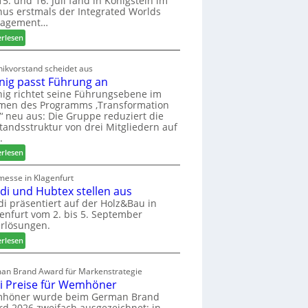
5. und 16. Juli fand in Königstein im
us erstmals der Integrated Worlds
o
agement…
l
ä
:
erlesen
d
M
t
ö
ikvorstand scheidet aus
z
b
nig passt Führung an
u
e
ig richtet seine Führungsebene im
r
l
men des Programms ‚Transformation
H
b
‘ neu aus: Die Gruppe reduziert die
a
r
tandsstruktur von drei Mitgliedern auf
u
a
.
s
n
:
erlesen
m
c
W
e
h
e
messe in Klagenfurt
s
e
edi und Hubtex stellen aus
i
s
e
n
di präsentiert auf der Holz&Bau in
e
r
enfurt vom 2. bis 5. September
i
ö
rlösungen.
g
r
p
:
erlesen
t
a
E
e
s
l
an Brand Award für Markenstrategie
r
s
v
i Preise für Wemhöner
t
t
e
höner wurde beim German Brand
Z
F
d
d 2026 zweifach ausgezeichnet: in