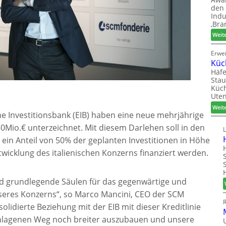
den 
Indu
‚Bra
Weit
Erwe
Küc
Häfe
Stau
Küch
Uten
Weit
 Investitionsbank (EIB) haben eine neue mehrjährige
 50Mio.€ unterzeichnet. Mit diesem Darlehen soll in den
in Anteil von 50% der geplanten Investitionen in Höhe
wicklung des italienischen Konzerns finanziert werden.
ind grundlegende Säulen für das gegenwärtige und
eres Konzerns“, so Marco Mancini, CEO der SCM
solidierte Beziehung mit der EIB mit dieser Kreditlinie
schlagenen Weg noch breiter auszubauen und unsere