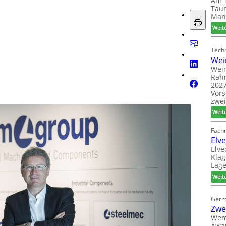
Am 1
Taun
Man
Weit
Techn
Wei
Wein
Rah
2027
Vors
zwei
Weit
Fach
Elv
Elve
Klag
Lage
Weit
Germ
Zwe
Wem
Awar