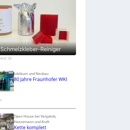
a
u
p
r
o
z
e
s
s
Schmelzkleber-Reiniger
Jowat SE
Jubiläum und Neubau
80 Jahre Fraunhofer WKI
is
Open House bei Venjakob,
Heesemann und Kraft
Kette komplett