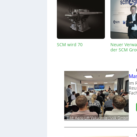
SCM wird 70
Neuer Verwa
der SCM Gro
Mas
Im 
Reut
Fac
Bild: Aero-Lift Vakuumtechnik GmbH