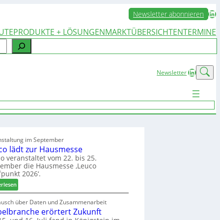
LinkedIn
Newsletter abonnieren
UTE
PRODUKTE + LÖSUNGEN
MARKTÜBERSICHTEN
TERMINE
LinkedIn
Newsletter
nstaltung im September
co lädt zur Hausmesse
o veranstaltet vom 22. bis 25.
tember die Hausmesse ‚Leuco
fpunkt 2026‘.
:
erlesen
L
e
ausch über Daten und Zusammenarbeit
elbranche erörtert Zukunft
u
c