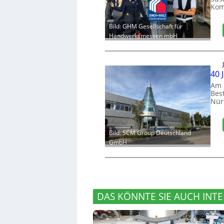
Kom
Bild: GHM Gesellschaft für
Handwerksmessen mbH
40 
Am 
Bes
Nür
Bild: SCM Group Deutschland
GmbH
DAS KÖNNTE SIE AUCH INTE