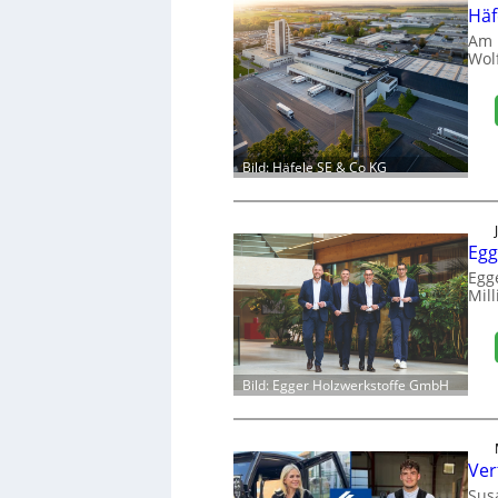
Häf
Am 
Wol
Bild: Häfele SE & Co KG
Egg
Egg
Mill
Bild: Egger Holzwerkstoffe GmbH
Ver
Sus