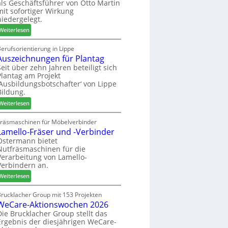
als Geschäftsführer von Otto Martin
g
m
mit sofortiger Wirkung
l
-
niedergelegt.
ä
S
:
d
Weiterlesen
o
M
t
r
a
z
erufsorientierung in Lippe
t
Auszeichnungen für Plantag
r
u
i
t
m
Seit über zehn Jahren beteiligt sich
m
Plantag am Projekt
i
T
e
‚Ausbildungsbotschafter‘ von Lippe
n
r
n
Bildung.
:
e
t
:
N
Weiterlesen
f
A
e
f
u
u
Fräsmaschinen für Möbelverbinder
e
Lamello-Fräser und -Verbinder
s
e
i
z
r
Ostermann bietet
n
Nutfräsmaschinen für die
e
G
Verarbeitung von Lamello-
i
e
Verbindern an.
c
s
:
h
Weiterlesen
c
L
n
h
a
u
Brucklacher Group mit 153 Projekten
ä
WeCare-Aktionswochen 2026
m
n
f
e
g
Die Brucklacher Group stellt das
t
Ergebnis der diesjährigen WeCare-
l
e
s