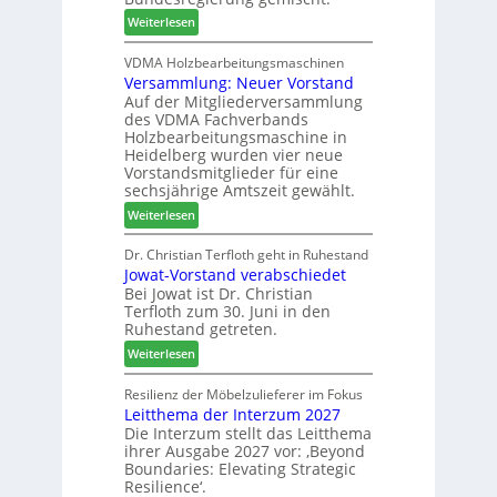
t
c
6
:
Weiterlesen
h
h
H
i
e
D
VDMA Holzbearbeitungsmaschinen
l
r
Versammlung: Neuer Vorstand
H
f
z
Auf der Mitgliederversammlung
f
t
a
des VDMA Fachverbands
o
b
h
Holzbearbeitungsmaschine in
r
e
l
Heidelberg wurden vier neue
d
i
e
Vorstandsmitglieder für eine
e
P
sechsjährige Amtszeit gewählt.
n
r
r
:
Weiterlesen
t
o
V
N
d
e
Dr. Christian Terfloth geht in Ruhestand
a
u
Jowat-Vorstand verabschiedet
r
c
k
Bei Jowat ist Dr. Christian
s
h
t
Terfloth zum 30. Juni in den
a
b
s
Ruhestand getreten.
m
e
u
:
m
Weiterlesen
s
c
J
l
s
h
o
u
Resilienz der Möbelzulieferer im Fokus
e
e
Leitthema der Interzum 2027
w
n
r
Die Interzum stellt das Leitthema
a
g
u
ihrer Ausgabe 2027 vor: ‚Beyond
t
:
n
Boundaries: Elevating Strategic
-
N
g
Resilience‘.
V
e