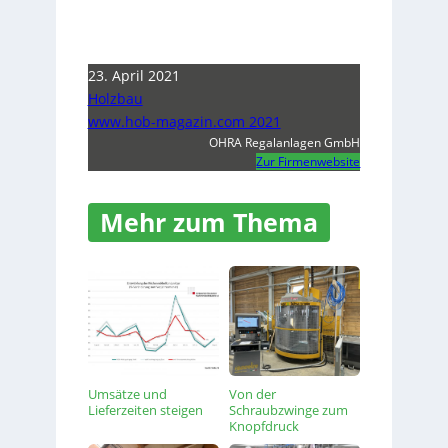
23. April 2021
Holzbau
www.hob-magazin.com 2021
OHRA Regalanlagen GmbH
Zur Firmenwebsite
Mehr zum Thema
Umsätze und
Von der
Lieferzeiten steigen
Schraubzwinge zum
Knopfdruck