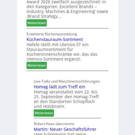
Award 2026 zweifach ausgezeichnet: in
i
ü
k
den Kategorien ‚Excellent Brands –
u
h
u
Industry, Machines & Engineering‘ sowie
n
r
‚Brand Strategy…
n
d
u
f
:
Weiterlesen
H
n
t
Z
u
g
w
Erweiterte Küchenausstattung
b
a
Küchenstauraum-Sortiment
e
t
n
Häfele stellt mit Utensio ST ein
i
e
Stauraumsortiment für
P
x
Kücheninnenschränke vor, das das
r
s
Utensio-Sortiment ergänzt.
e
t
:
Weiterlesen
i
e
K
s
l
ü
e
l
Live-Talks und Maschinenvorführungen
c
f
e
Homag lädt zum Treff ein
h
ü
n
Homag veranstaltet vom 22. bis
e
r
a
25. September den Homag-Treff
n
W
u
an den Standorten Schopfloch
s
e
und Holzbronn.
s
t
m
:
Weiterlesen
a
h
H
u
ö
o
Robert Haas übernimmt
r
n
Martin: Neuer Geschäftsführer
m
a
e
Uwe Schiemann hat seine
a