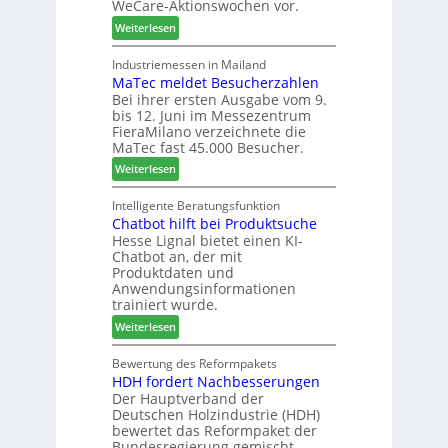
WeCare-Aktionswochen vor.
l
n
f
:
o
Weiterlesen
f
ü
W
-
ü
h
e
F
Industriemessen in Mailand
r
r
MaTec meldet Besucherzahlen
C
r
P
e
Bei ihrer ersten Ausgabe vom 9.
a
ä
l
r
bis 12. Juni im Messezentrum
r
s
a
FieraMilano verzeichnete die
e
e
n
MaTec fast 45.000 Besucher.
-
r
t
:
Weiterlesen
A
u
a
M
k
n
g
a
Intelligente Beratungsfunktion
t
d
Chatbot hilft bei Produktsuche
T
i
-
Hesse Lignal bietet einen KI-
e
o
V
Chatbot an, der mit
c
n
e
Produktdaten und
m
s
r
Anwendungsinformationen
e
w
b
trainiert wurde.
l
o
i
:
Weiterlesen
d
c
n
C
e
h
d
h
Bewertung des Reformpakets
t
e
e
HDH fordert Nachbesserungen
a
B
n
r
Der Hauptverband der
t
e
2
Deutschen Holzindustrie (HDH)
b
s
0
bewertet das Reformpaket der
o
u
2
Bundesregierung gemischt.