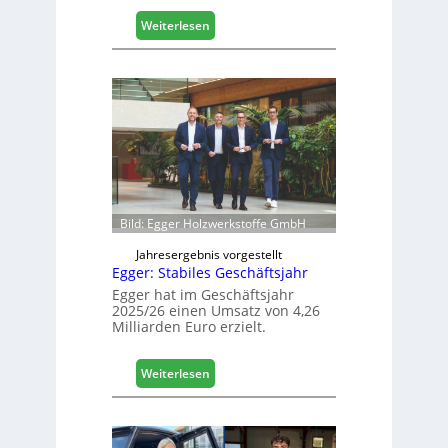
l
:
Weiterlesen
i
H
s
ä
i
f
e
e
r
l
t
e
s
e
i
r
c
ö
h
f
Bild: Egger Holzwerkstoffe GmbH
f
n
Jahresergebnis vorgestellt
Egger: Stabiles Geschäftsjahr
e
t
Egger hat im Geschäftsjahr
2025/26 einen Umsatz von 4,26
L
Milliarden Euro erzielt.
o
g
i
:
Weiterlesen
s
E
t
g
i
g
k