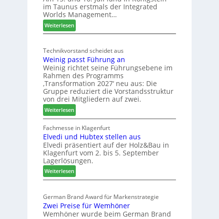
im Taunus erstmals der Integrated
e
o
Worlds Management…
u
l
:
ä
Weiterlesen
t
M
d
s
ö
t
c
Technikvorstand scheidet aus
b
z
h
Weinig passt Führung an
e
u
l
Weinig richtet seine Führungsebene im
l
r
a
Rahmen des Programms
b
H
n
‚Transformation 2027‘ neu aus: Die
r
a
d
Gruppe reduziert die Vorstandsstruktur
a
u
von drei Mitgliedern auf zwei.
n
s
:
Weiterlesen
c
m
W
h
e
e
Fachmesse in Klagenfurt
e
s
Elvedi und Hubtex stellen aus
i
e
s
Elvedi präsentiert auf der Holz&Bau in
n
r
e
Klagenfurt vom 2. bis 5. September
i
ö
Lagerlösungen.
g
r
:
p
Weiterlesen
t
E
a
e
l
s
r
German Brand Award für Markenstrategie
v
s
t
Zwei Preise für Wemhöner
e
t
Z
Wemhöner wurde beim German Brand
d
F
u