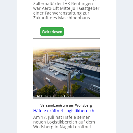
Zollernalb‘ der IHK Reutlingen
war Aero-Lift Mitte Juli Gastgeber
einer Fachveranstaltung zur
Zukunft des Maschinenbaus.
:
Weiterlesen
M
a
s
c
h
i
n
e
n
b
a
Bild: Häfele SE & Co KG
u
d
Versandzentrum am Wolfsberg
Häfele eröffnet Logistikbereich
i
g
Am 17. Juli hat Häfele seinen
neuen Logistikbereich auf dem
i
Wolfsberg in Nagold eröffnet.
t
a