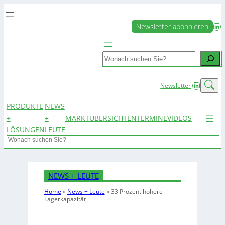
LinkedIn
Newsletter abonnieren
Search
LinkedIn
Newsletter
PRODUKTE
NEWS
+
+
MARKTÜBERSICHTEN
TERMINE
VIDEOS
LÖSUNGEN
LEUTE
Search
NEWS + LEUTE
Home
»
News + Leute
»
33 Prozent höhere
Lagerkapazität