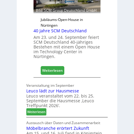
f
ü
Bild: SCM Group Deutschland GmbH
r
D
Jubiläums-Open-House in
a
Nürtingen
40 Jahre SCM Deutschland
c
h
Am 23. und 24. September feiert
SCM Deutschland 40-jähriges
+
Bestehen mit einem Open House
H
im Technology Center in
o
Nürtingen.
l
z
:
2
Weiterlesen
4
0
0
2
Veranstaltung im September
J
8
Leuco lädt zur Hausmesse
a
Leuco veranstaltet vom 22. bis 25.
h
September die Hausmesse ‚Leuco
r
Treffpunkt 2026‘.
e
:
Weiterlesen
S
L
C
e
Austausch über Daten und Zusammenarbeit
M
Möbelbranche erörtert Zukunft
u
D
Am 15. und 16. Juli fand in Königstein
c