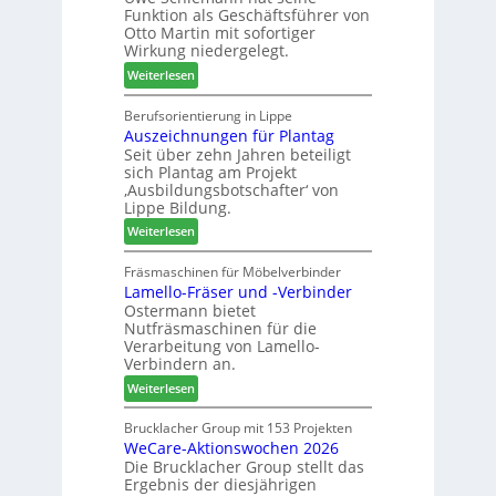
u
r
Funktion als Geschäftsführer von
g
m
Otto Martin mit sofortiger
l
-
Wirkung niedergelegt.
ä
S
:
Weiterlesen
d
o
M
t
r
a
Berufsorientierung in Lippe
z
t
Auszeichnungen für Plantag
r
u
i
Seit über zehn Jahren beteiligt
t
m
m
sich Plantag am Projekt
i
T
e
‚Ausbildungsbotschafter‘ von
n
r
n
Lippe Bildung.
:
e
t
:
Weiterlesen
N
f
A
e
f
u
Fräsmaschinen für Möbelverbinder
u
e
Lamello-Fräser und -Verbinder
s
e
i
Ostermann bietet
z
r
n
Nutfräsmaschinen für die
e
G
Verarbeitung von Lamello-
i
e
Verbindern an.
c
s
:
Weiterlesen
h
c
L
n
h
a
Brucklacher Group mit 153 Projekten
u
ä
WeCare-Aktionswochen 2026
m
n
f
Die Brucklacher Group stellt das
e
g
t
Ergebnis der diesjährigen
l
e
s