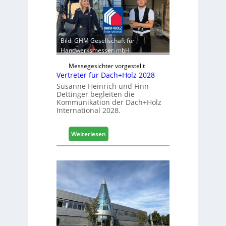
e
b
r
e
:
r
S
e
t
Bild: GHM Gesellschaft für
i
a
Handwerksmessen mbH
c
b
h
Messegesichter vorgestellt
i
Vertreter für Dach+Holz 2028
l
Susanne Heinrich und Finn
e
Dettinger begleiten die
s
Kommunikation der Dach+Holz
G
International 2028.
e
s
:
Weiterlesen
c
V
h
e
ä
r
f
t
t
r
s
e
j
t
a
e
h
r
r