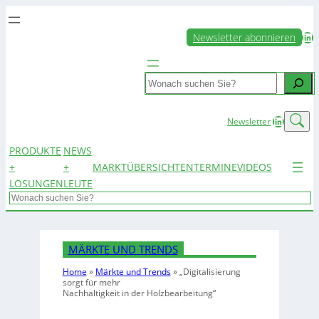
LinkedIn
Newsletter abonnieren
Search
LinkedIn
Newsletter
PRODUKTE
NEWS
+
+
MARKTÜBERSICHTEN
TERMINE
VIDEOS
LÖSUNGEN
LEUTE
Search
MÄRKTE UND TRENDS
Home
»
Märkte und Trends
»
„Digitalisierung
sorgt für mehr
Nachhaltigkeit in der Holzbearbeitung“