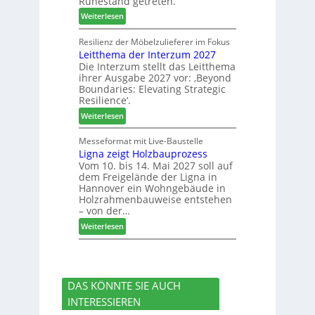
Ruhestand getreten.
m
e
u
:
m
Weiterlesen
s
c
J
l
s
h
o
u
Resilienz der Möbelzulieferer im Fokus
e
e
Leitthema der Interzum 2027
w
n
r
Die Interzum stellt das Leitthema
a
g
u
ihrer Ausgabe 2027 vor: ‚Beyond
t
:
n
Boundaries: Elevating Strategic
-
N
g
Resilience‘.
V
e
e
:
Weiterlesen
o
u
n
L
r
e
e
Messeformat mit Live-Baustelle
s
r
Ligna zeigt Holzbauprozess
i
t
V
Vom 10. bis 14. Mai 2027 soll auf
t
a
o
dem Freigelände der Ligna in
t
n
r
Hannover ein Wohngebäude in
h
d
s
Holzrahmenbauweise entstehen
e
v
t
– von der…
m
e
a
:
Weiterlesen
a
r
n
L
d
a
d
i
e
b
g
r
s
n
I
c
DAS KÖNNTE SIE AUCH
a
n
h
INTERESSIEREN
z
t
i
e