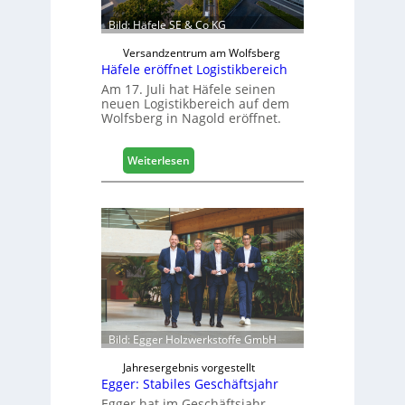
a
Bild: Häfele SE & Co KG
u
d
Versandzentrum am Wolfsberg
Häfele eröffnet Logistikbereich
i
g
Am 17. Juli hat Häfele seinen
neuen Logistikbereich auf dem
i
Wolfsberg in Nagold eröffnet.
t
a
l
:
Weiterlesen
i
H
s
ä
i
f
e
e
r
l
t
e
s
e
i
r
c
ö
h
f
Bild: Egger Holzwerkstoffe GmbH
f
n
Jahresergebnis vorgestellt
Egger: Stabiles Geschäftsjahr
e
t
Egger hat im Geschäftsjahr