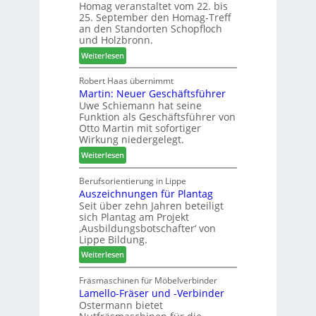
n
Homag veranstaltet vom 22. bis
e
r
a
25. September den Homag-Treff
n
W
u
an den Standorten Schopfloch
s
e
und Holzbronn.
s
t
m
:
Weiterlesen
a
h
H
u
ö
o
Robert Haas übernimmt
r
n
Martin: Neuer Geschäftsführer
m
a
e
Uwe Schiemann hat seine
a
u
r
Funktion als Geschäftsführer von
g
m
Otto Martin mit sofortiger
l
-
Wirkung niedergelegt.
ä
S
:
Weiterlesen
d
o
M
t
r
a
Berufsorientierung in Lippe
z
t
Auszeichnungen für Plantag
r
u
i
Seit über zehn Jahren beteiligt
t
m
m
sich Plantag am Projekt
i
T
e
‚Ausbildungsbotschafter‘ von
n
r
n
Lippe Bildung.
:
e
t
:
Weiterlesen
N
f
A
e
f
u
Fräsmaschinen für Möbelverbinder
u
e
Lamello-Fräser und -Verbinder
s
e
i
Ostermann bietet
z
r
n