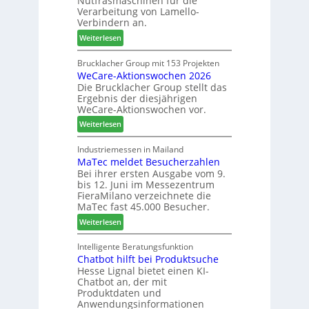
Nutfräsmaschinen für die
e
G
Verarbeitung von Lamello-
i
e
Verbindern an.
c
s
:
Weiterlesen
h
c
L
n
h
a
Brucklacher Group mit 153 Projekten
u
ä
WeCare-Aktionswochen 2026
m
n
f
Die Brucklacher Group stellt das
e
g
t
Ergebnis der diesjährigen
l
e
s
WeCare-Aktionswochen vor.
l
n
f
:
o
Weiterlesen
f
ü
W
-
ü
h
e
F
Industriemessen in Mailand
r
r
MaTec meldet Besucherzahlen
C
r
P
e
Bei ihrer ersten Ausgabe vom 9.
a
ä
l
r
bis 12. Juni im Messezentrum
r
s
a
FieraMilano verzeichnete die
e
e
n
MaTec fast 45.000 Besucher.
-
r
t
:
Weiterlesen
A
u
a
M
k
n
g
a
Intelligente Beratungsfunktion
t
d
Chatbot hilft bei Produktsuche
T
i
-
Hesse Lignal bietet einen KI-
e
o
V
Chatbot an, der mit
c
n
e
Produktdaten und
m
s
r
Anwendungsinformationen
e