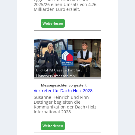
2025/26 einen Umsatz von 4,26
L
Milliarden Euro erzielt.
o
g
i
:
Weiterlesen
s
E
t
g
i
g
k
e
b
r
e
:
r
S
e
t
Bild: GHM Gesellschaft für
i
a
Handwerksmessen mbH
c
b
h
Messegesichter vorgestellt
i
Vertreter für Dach+Holz 2028
l
Susanne Heinrich und Finn
e
Dettinger begleiten die
s
Kommunikation der Dach+Holz
G
International 2028.
e
s
:
Weiterlesen
c
V
h