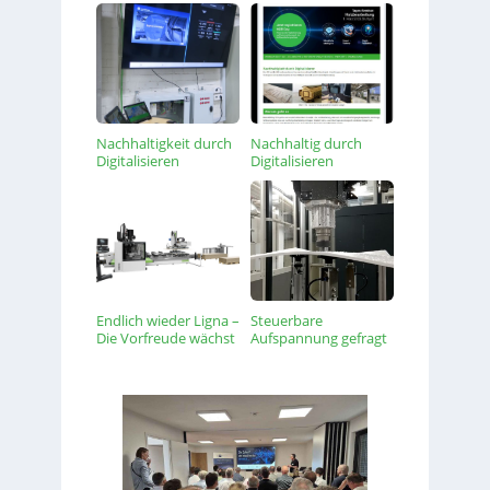
Nachhaltigkeit durch
Nachhaltig durch
Digitalisieren
Digitalisieren
Endlich wieder Ligna –
Steuerbare
Die Vorfreude wächst
Aufspannung gefragt