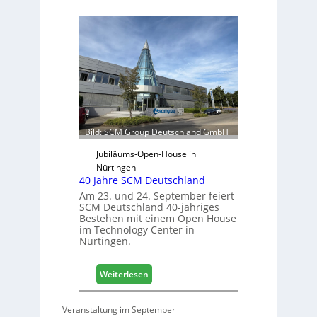
e
ä
r
f
t
t
r
s
e
j
t
a
e
h
r
r
f
ü
Bild: SCM Group Deutschland GmbH
r
D
Jubiläums-Open-House in
a
Nürtingen
40 Jahre SCM Deutschland
c
h
Am 23. und 24. September feiert
SCM Deutschland 40-jähriges
+
Bestehen mit einem Open House
H
im Technology Center in
o
Nürtingen.
l
z
:
2
Weiterlesen
4
0
0
2
Veranstaltung im September
J
8