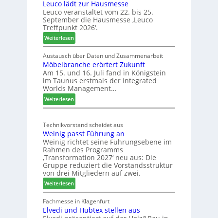
Leuco lädt zur Hausmesse
a
Leuco veranstaltet vom 22. bis 25.
h
September die Hausmesse ‚Leuco
r
Treffpunkt 2026‘.
e
:
Weiterlesen
S
L
C
e
Austausch über Daten und Zusammenarbeit
M
Möbelbranche erörtert Zukunft
u
D
Am 15. und 16. Juli fand in Königstein
c
im Taunus erstmals der Integrated
e
o
Worlds Management…
u
l
:
ä
Weiterlesen
t
M
d
s
ö
t
c
Technikvorstand scheidet aus
b
z
h
Weinig passt Führung an
e
u
l
Weinig richtet seine Führungsebene im
l
r
a
Rahmen des Programms
b
H
n
‚Transformation 2027‘ neu aus: Die
r
a
d
Gruppe reduziert die Vorstandsstruktur
a
u
von drei Mitgliedern auf zwei.
n
s
:
Weiterlesen
c
m
W
h
e
e
Fachmesse in Klagenfurt
e
s
Elvedi und Hubtex stellen aus
i
e
s
n