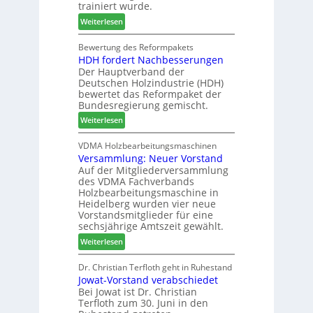
w
b
trainiert wurde.
l
o
i
:
Weiterlesen
d
c
n
C
e
h
d
h
Bewertung des Reformpakets
t
e
e
HDH fordert Nachbesserungen
a
B
n
r
Der Hauptverband der
t
e
2
Deutschen Holzindustrie (HDH)
b
s
0
bewertet das Reformpaket der
o
u
2
Bundesregierung gemischt.
t
c
6
:
Weiterlesen
h
h
H
i
e
D
VDMA Holzbearbeitungsmaschinen
l
r
Versammlung: Neuer Vorstand
H
f
z
Auf der Mitgliederversammlung
f
t
a
des VDMA Fachverbands
o
b
h
Holzbearbeitungsmaschine in
r
e
l
Heidelberg wurden vier neue
d
i
e
Vorstandsmitglieder für eine
e
P
sechsjährige Amtszeit gewählt.
n
r
r
:
Weiterlesen
t
o
V
N
d
e
Dr. Christian Terfloth geht in Ruhestand
a
u
Jowat-Vorstand verabschiedet
r
c
k
Bei Jowat ist Dr. Christian
s
h
t
Terfloth zum 30. Juni in den
a
b
s