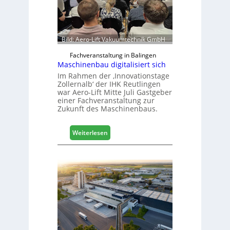
Bild: Aero-Lift Vakuumtechnik GmbH
Fachveranstaltung in Balingen
Maschinenbau digitalisiert sich
Im Rahmen der ‚Innovationstage
Zollernalb‘ der IHK Reutlingen
war Aero-Lift Mitte Juli Gastgeber
einer Fachveranstaltung zur
Zukunft des Maschinenbaus.
:
Weiterlesen
M
a
s
c
h
i
n
e
n
b