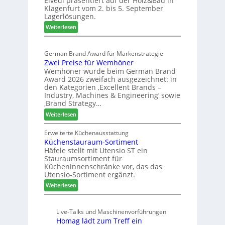
Elvedi präsentiert auf der Holz&Bau in
r
e
Klagenfurt vom 2. bis 5. September
i
ö
Lagerlösungen.
g
r
:
p
Weiterlesen
t
E
a
e
l
s
r
German Brand Award für Markenstrategie
v
s
t
Zwei Preise für Wemhöner
e
t
Z
Wemhöner wurde beim German Brand
d
F
u
Award 2026 zweifach ausgezeichnet: in
i
ü
k
den Kategorien ‚Excellent Brands –
u
h
u
Industry, Machines & Engineering‘ sowie
n
r
‚Brand Strategy…
n
d
u
f
:
Weiterlesen
H
n
t
Z
u
g
w
Erweiterte Küchenausstattung
b
a
Küchenstauraum-Sortiment
e
t
n
Häfele stellt mit Utensio ST ein
i
e
Stauraumsortiment für
P
x
Kücheninnenschränke vor, das das
r
s
Utensio-Sortiment ergänzt.
e
t
:
Weiterlesen
i
e
K
s
l
ü
e
l
Live-Talks und Maschinenvorführungen
c
f
e
Homag lädt zum Treff ein
h
ü