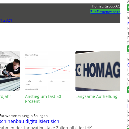
Homag Group AG
Zur Firmenwebsite
4 2021
I
rdjahr
Anstieg um fast 50
Langsame Aufhellung
Prozent
Fachveranstaltung in Balingen
chinenbau digitalisiert sich
Rahmen der ‚Innovationstage Zollernalb‘ der IHK