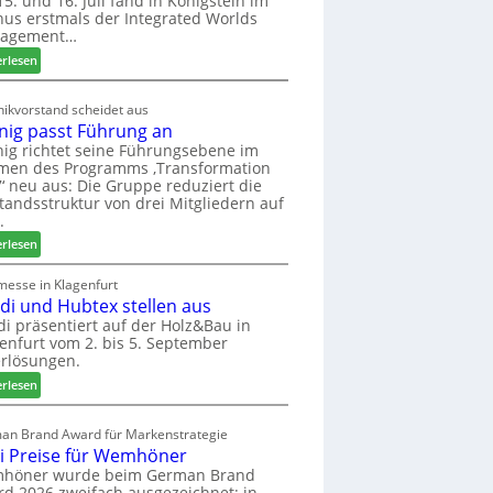
5. und 16. Juli fand in Königstein im
us erstmals der Integrated Worlds
o
agement…
l
ä
:
erlesen
d
M
t
ö
ikvorstand scheidet aus
z
b
nig passt Führung an
u
e
ig richtet seine Führungsebene im
r
l
men des Programms ‚Transformation
H
b
‘ neu aus: Die Gruppe reduziert die
a
r
tandsstruktur von drei Mitgliedern auf
u
a
.
s
n
:
erlesen
m
c
W
e
h
e
messe in Klagenfurt
s
e
edi und Hubtex stellen aus
i
s
e
n
di präsentiert auf der Holz&Bau in
e
r
enfurt vom 2. bis 5. September
i
ö
rlösungen.
g
r
p
:
erlesen
t
a
E
e
s
l
an Brand Award für Markenstrategie
r
s
v
i Preise für Wemhöner
t
t
e
höner wurde beim German Brand
Z
F
d
d 2026 zweifach ausgezeichnet: in