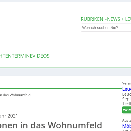
RUBRIKEN
NEWS + LE
Search
HTEN
TERMINE
VIDEOS
Vera
Leu
Leuc
 in das Wohnumfeld
Sep
Tref
Weit
ahr 2021
Aust
ionen in das Wohnumfeld
Möb