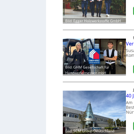
Bild: Egger Holzwerkstoffe GmbH
Ver
Sus
Kom
Bild: GHM Gesellschaft für
Handwerksmessen mbH
40 
Am 
Bes
Nür
Bild: SCM Group Deutschland