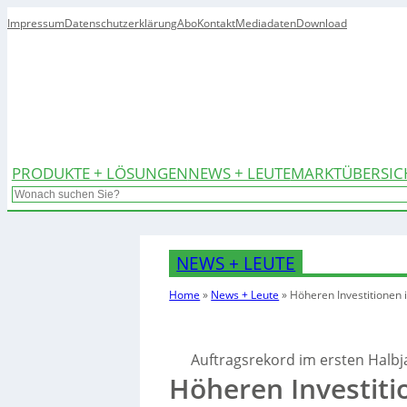
Impressum
Datenschutzerklärung
Abo
Kontakt
Mediadaten
Download
PRODUKTE + LÖSUNGEN
NEWS + LEUTE
MARKTÜBERSIC
Search
NEWS + LEUTE
Home
»
News + Leute
»
Höheren Investitionen
Auftragsrekord im ersten Halbj
Höheren Investit