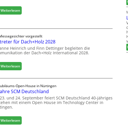
i
f
s
f
:
Weiterlesen
i
n
E
e
e
g
r
t
g
t
L
e
s
o
Messegesichter vorgestellt
r
i
treter für Dach+Holz 2028
g
:
c
i
anne Heinrich und Finn Dettinger begleiten die
S
h
s
munikation der Dach+Holz International 2028.
t
t
a
i
b
:
Weiterlesen
k
i
V
b
l
e
e
e
r
r
Jubiläums-Open-House in Nürtingen
s
t
e
Jahre SCM Deutschland
G
r
i
e
23. und 24. September feiert SCM Deutschland 40-jähriges
e
c
tehen mit einem Open House im Technology Center in
s
t
tingen.
h
c
e
h
r
ä
:
f
Weiterlesen
f
4
ü