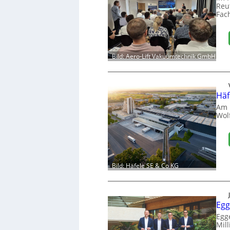
Reut
Fac
Bild: Aero-Lift Vakuumtechnik GmbH
Häf
Am 
Wol
Bild: Häfele SE & Co KG
Egg
Egg
Mill