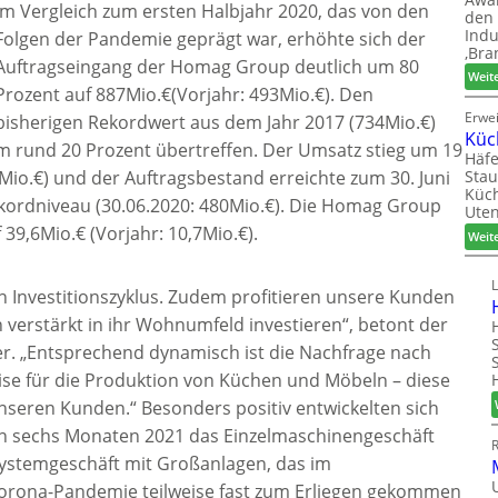
Im Vergleich zum ersten Halbjahr 2020, das von den
den 
Indu
Folgen der Pandemie geprägt war, erhöhte sich der
‚Bra
Auftragseingang der Homag Group deutlich um 80
Weit
Prozent auf 887Mio.€(Vorjahr: 493Mio.€). Den
Erwe
bisherigen Rekordwert aus dem Jahr 2017 (734Mio.€)
Küc
rund 20 Prozent übertreffen. Der Umsatz stieg um 19
Häfe
Stau
Mio.€) und der Auftragsbestand erreichte zum 30. Juni
Küch
ekordniveau (30.06.2020: 480Mio.€). Die Homag Group
Uten
 39,6Mio.€ (Vorjahr: 10,7Mio.€).
Weit
 Investitionszyklus. Zudem profitieren unsere Kunden
 verstärkt in ihr Wohnumfeld investieren“, betont der
er. „Entsprechend dynamisch ist die Nachfrage nach
eise für die Produktion von Küchen und Möbeln – diese
nseren Kunden.“ Besonders positiv entwickelten sich
n sechs Monaten 2021 das Einzelmaschinengeschäft
Systemgeschäft mit Großanlagen, das im
orona-Pandemie teilweise fast zum Erliegen gekommen