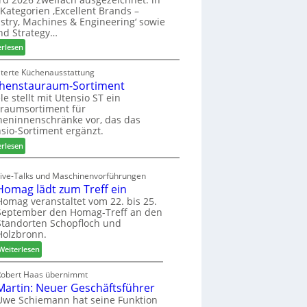
u
ü
i
Kategorien ‚Excellent Brands –
k
h
u
stry, Machines & Engineering‘ sowie
u
r
n
nd Strategy…
n
u
d
:
erlesen
f
n
H
Z
t
g
u
w
iterte Küchenausstattung
a
b
henstauraum-Sortiment
e
n
t
i
le stellt mit Utensio ST ein
e
raumsortiment für
P
x
eninnenschränke vor, das das
r
s
sio-Sortiment ergänzt.
e
t
:
i
erlesen
e
K
s
l
ü
e
Live-Talks und Maschinenvorführungen
l
c
f
Homag lädt zum Treff ein
e
h
ü
Homag veranstaltet vom 22. bis 25.
n
e
r
September den Homag-Treff an den
a
n
W
Standorten Schopfloch und
u
s
e
Holzbronn.
s
t
m
:
Weiterlesen
a
h
H
u
ö
o
Robert Haas übernimmt
r
n
Martin: Neuer Geschäftsführer
m
a
e
a
Uwe Schiemann hat seine Funktion
u
r