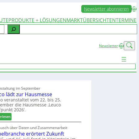
LinkedIn
Newsletter abonnieren
UTE
PRODUKTE + LÖSUNGEN
MARKTÜBERSICHTEN
TERMINE
LinkedIn
Newsletter
nstaltung im September
co lädt zur Hausmesse
o veranstaltet vom 22. bis 25.
tember die Hausmesse ‚Leuco
fpunkt 2026‘.
:
erlesen
L
e
ausch über Daten und Zusammenarbeit
elbranche erörtert Zukunft
u
c