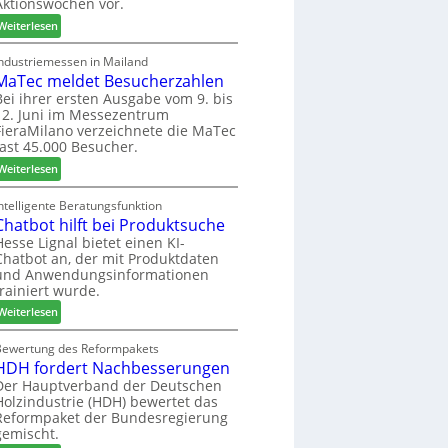
Aktionswochen vor.
l
n
f
o
f
ü
:
Weiterlesen
-
ü
h
W
F
r
r
e
Industriemessen in Mailand
r
P
MaTec meldet Besucherzahlen
e
C
ä
l
r
a
Bei ihrer ersten Ausgabe vom 9. bis
s
12. Juni im Messezentrum
a
r
FieraMilano verzeichnete die MaTec
e
n
e
fast 45.000 Besucher.
r
t
-
u
a
:
A
Weiterlesen
n
g
M
k
d
a
t
ntelligente Beratungsfunktion
-
Chatbot hilft bei Produktsuche
T
i
V
e
o
Hesse Lignal bietet einen KI-
Chatbot an, der mit Produktdaten
e
c
n
und Anwendungsinformationen
r
m
s
trainiert wurde.
b
e
w
i
:
l
Weiterlesen
o
n
C
d
c
d
h
e
Bewertung des Reformpakets
h
HDH fordert Nachbesserungen
e
a
t
e
r
t
B
Der Hauptverband der Deutschen
n
Holzindustrie (HDH) bewertet das
b
e
2
Reformpaket der Bundesregierung
o
s
0
gemischt.
t
u
2