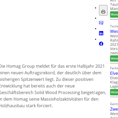
Am 1
Taun
Man
Weit
Techn
Wei
Wein
Rah
2027
Vors
zwei
Weit
Die Homag Group meldet für das erste Halbjahr 2021
Fach
einen neuen Auftragsrekord, der deutlich über dem
Elv
Elve
bisherigen Spitzenwert liegt. Zu dieser positiven
Klag
Entwicklung hat bereits auch der neue
Lage
Geschäftsbereich Solid Wood Processing beigetragen,
Weit
in dem Homag seine Massivholzaktivitäten für den
Germ
Holzhausbau stark forciert.
Zwe
Wem
Awar