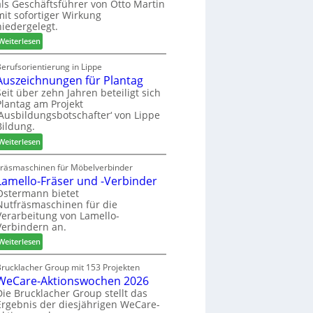
als Geschäftsführer von Otto Martin
g
m
mit sofortiger Wirkung
l
-
niedergelegt.
ä
S
:
d
Weiterlesen
o
M
t
r
a
z
erufsorientierung in Lippe
t
Auszeichnungen für Plantag
r
u
i
t
m
Seit über zehn Jahren beteiligt sich
m
Plantag am Projekt
i
T
e
‚Ausbildungsbotschafter‘ von Lippe
n
r
n
Bildung.
:
e
t
:
N
Weiterlesen
f
A
e
f
u
u
Fräsmaschinen für Möbelverbinder
e
Lamello-Fräser und -Verbinder
s
e
i
z
r
Ostermann bietet
n
Nutfräsmaschinen für die
e
G
Verarbeitung von Lamello-
i
e
Verbindern an.
c
s
:
h
Weiterlesen
c
L
n
h
a
u
Brucklacher Group mit 153 Projekten
ä
WeCare-Aktionswochen 2026
m
n
f
e
g
Die Brucklacher Group stellt das
t
Ergebnis der diesjährigen WeCare-
l
e
s