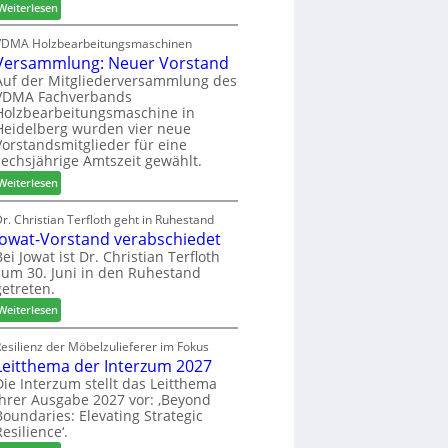
:
h
Weiterlesen
c
6
H
i
h
D
l
VDMA Holzbearbeitungsmaschinen
e
Versammlung: Neuer Vorstand
H
f
r
f
t
Auf der Mitgliederversammlung des
z
VDMA Fachverbands
o
b
a
Holzbearbeitungsmaschine in
r
e
h
Heidelberg wurden vier neue
d
i
l
Vorstandsmitglieder für eine
e
P
e
sechsjährige Amtszeit gewählt.
r
r
n
:
Weiterlesen
t
o
V
N
d
e
r. Christian Terfloth geht in Ruhestand
a
u
Jowat-Vorstand verabschiedet
r
c
k
s
Bei Jowat ist Dr. Christian Terfloth
h
t
zum 30. Juni in den Ruhestand
a
b
s
getreten.
m
e
u
m
:
Weiterlesen
s
c
l
J
s
h
u
o
esilienz der Möbelzulieferer im Fokus
e
e
n
Leitthema der Interzum 2027
w
r
g
a
Die Interzum stellt das Leitthema
u
:
ihrer Ausgabe 2027 vor: ‚Beyond
t
n
Boundaries: Elevating Strategic
N
-
g
Resilience‘.
e
V
e