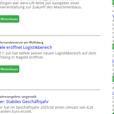
lingen war Aero-Lift Mitte Juli Gastgeber einer
hveranstaltung zur Zukunft des Maschinenbaus.
:
Weiterlesen
M
a
s
c
Versandzentrum am Wolfsberg
h
ele eröffnet Logistikbereich
i
n
17. Juli hat Häfele seinen neuen Logistikbereich auf dem
D
fsberg in Nagold eröffnet.
e
n
b
:
Weiterlesen
a
H
u
ä
d
f
i
e
R
g
l
i
Jahresergebnis vorgestellt
e
er: Stabiles Geschäftsjahr
t
e
a
er hat im Geschäftsjahr 2025/26 einen Umsatz von 4,26
r
l
iarden Euro erzielt.
ö