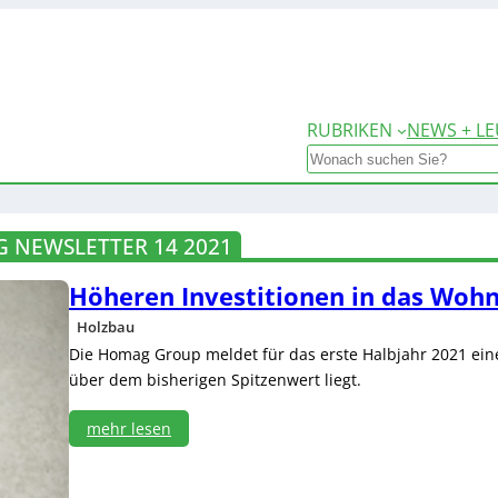
RUBRIKEN
NEWS + LE
Search
 NEWSLETTER 14 2021
Höheren Investitionen in das Woh
Holzbau
Die Homag Group meldet für das erste Halbjahr 2021 ein
über dem bisherigen Spitzenwert liegt.
mehr lesen
:
H