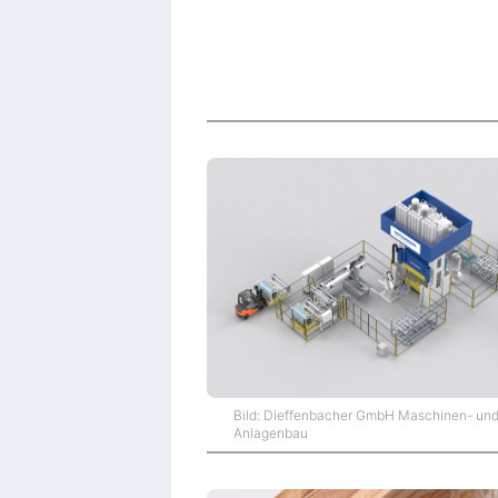
Bild: Dieffenbacher GmbH Maschinen- un
Anlagenbau