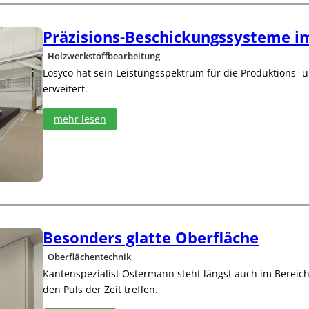
:
W
E
o
n
Präzisions-Beschickungssysteme i
h
d
n
Holzwerkstoffbearbeitung
l
u
i
m
Losyco hat sein Leistungsspektrum für die Produktions- u
c
f
erweitert.
h
e
w
l
mehr lesen
i
d
e
:
d
P
e
r
r
ä
p
z
e
i
r
s
s
i
Besonders glatte Oberfläche
ö
o
n
n
Oberflächentechnik
l
s
Kantenspezialist Ostermann steht längst auch im Bereich 
i
-
den Puls der Zeit treffen.
c
B
h
e