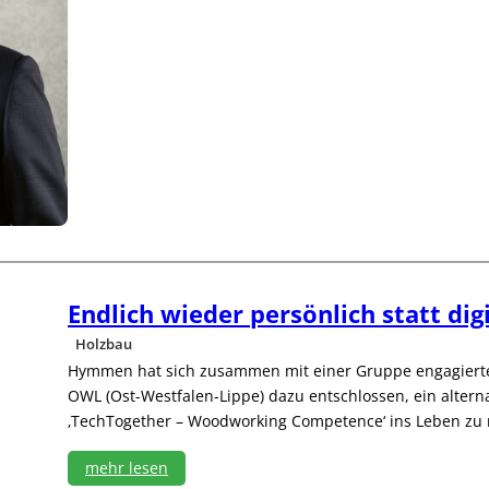
ö
h
e
r
e
n
I
n
v
e
s
t
i
t
i
Endlich wieder persönlich statt digi
o
n
Holzbau
e
Hymmen hat sich zusammen mit einer Gruppe engagiert
n
OWL (Ost-Westfalen-Lippe) dazu entschlossen, ein alter
i
n
‚TechTogether – Woodworking Competence‘ ins Leben zu 
d
a
mehr lesen
s