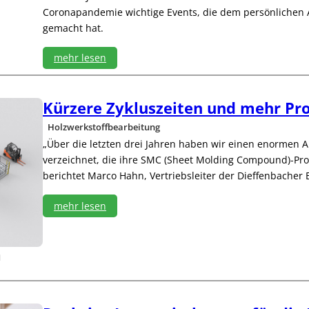
s
Coronapandemie wichtige Events, die dem persönlichen
i
t
gemacht hat.
ä
t
mehr lesen
o
:
h
T
n
e
Kürzere Zykluszeiten und mehr Pro
e
c
N
Holzwerkstoffbearbeitung
h
u
-
„Über die letzten drei Jahren haben wir einen enormen
t
T
z
verzeichnet, die ihre SMC (Sheet Molding Compound)-Prod
o
u
berichtet Marco Hahn, Vertriebsleiter der Dieffenbacher
g
n
e
g
mehr lesen
t
s
h
v
:
e
e
K
r
r
ü
d
–
b
r
W
o
z
o
t
e
o
e
r