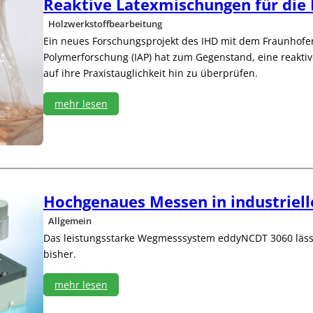
Reaktive Latexmischungen für die 
d
m
e
w
ö
Z
Holzwerkstoffbearbeitung
o
g
y
Ein neues Forschungsprojekt des IHD mit dem Fraunhofer
r
l
k
k
Polymerforschung (IAP) hat zum Gegenstand, eine reakti
i
l
i
auf ihre Praxistauglichkeit hin zu überprüfen.
c
u
n
h
s
g
!
z
mehr lesen
C
e
:
o
i
R
m
t
e
p
e
a
e
n
k
t
u
t
e
n
Hochgenaues Messen in industriell
i
n
d
v
c
m
Allgemein
e
e
e
Das leistungsstarke Wegmesssystem eddyNCDT 3060 lässt s
L
h
bisher.
a
r
t
P
e
mehr lesen
r
x
o
:
m
d