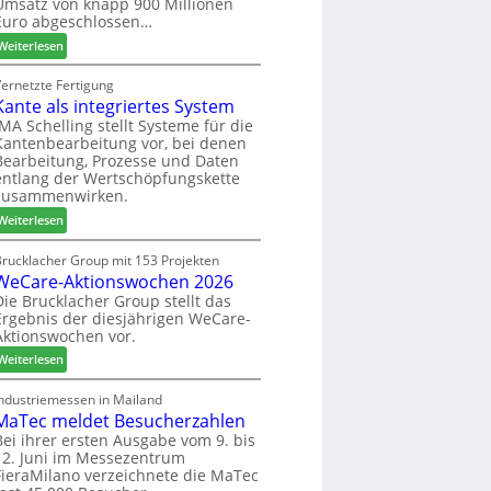
Umsatz von knapp 900 Millionen
:
e
s
Euro abgeschlossen…
N
f
s
:
Weiterlesen
e
f
S
u
e
C
Vernetzte Fertigung
e
i
Kante als integriertes System
M
r
n
z
IMA Schelling stellt Systeme für die
G
Kantenbearbeitung vor, bei denen
i
e
Bearbeitung, Prozesse und Daten
e
s
entlang der Wertschöpfungskette
h
c
zusammenwirken.
t
h
:
Weiterlesen
B
ä
K
i
f
a
Brucklacher Group mit 153 Projekten
l
t
WeCare-Aktionswochen 2026
n
a
s
t
Die Brucklacher Group stellt das
n
f
Ergebnis der diesjährigen WeCare-
e
z
ü
Aktionswochen vor.
a
i
h
l
:
Weiterlesen
n
r
s
W
I
e
i
e
Industriemessen in Mailand
t
r
n
MaTec meldet Besucherzahlen
C
a
t
a
Bei ihrer ersten Ausgabe vom 9. bis
l
e
12. Juni im Messezentrum
r
i
FieraMilano verzeichnete die MaTec
g
e
e