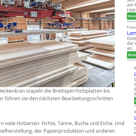
am P
Lipp
Weit
Fräs
Lam
Oste
die 
an.
Weit
R
ckenkran stapeln die Brettsperrholzplatten bis
r führen sie den nächsten Bearbeitungsschritten
n viele Holzarten: Fichte, Tanne, Buche und Eiche. Und
belherstellung, der Papierproduktion und anderen