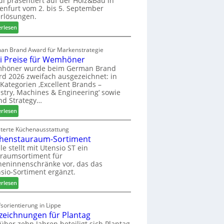
di präsentiert auf der Holz&Bau in
enfurt vom 2. bis 5. September
i
rlösungen.
g
p
:
erlesen
a
E
s
l
an Brand Award für Markenstrategie
s
v
i Preise für Wemhöner
t
e
höner wurde beim German Brand
F
d
d 2026 zweifach ausgezeichnet: in
ü
i
Kategorien ‚Excellent Brands –
h
u
stry, Machines & Engineering‘ sowie
r
n
nd Strategy…
u
d
:
erlesen
n
H
Z
g
u
w
iterte Küchenausstattung
a
b
henstauraum-Sortiment
e
n
t
i
le stellt mit Utensio ST ein
e
raumsortiment für
P
x
eninnenschränke vor, das das
r
s
sio-Sortiment ergänzt.
e
t
:
i
erlesen
e
K
s
l
ü
e
sorientierung in Lippe
l
c
f
zeichnungen für Plantag
e
h
ü
 über zehn Jahren beteiligt sich Plantag