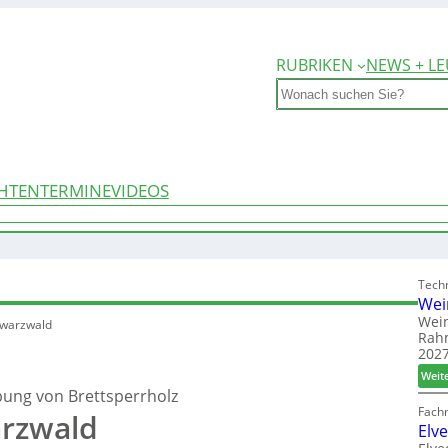
RUBRIKEN
NEWS + LE
Search
HTEN
TERMINE
VIDEOS
Techn
Wei
Wein
hwarzwald
Rah
2027
Weit
ung von Brettsperrholz
Fach
arzwald
Elv