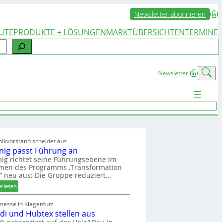
LinkedIn
Newsletter abonnieren
UTE
PRODUKTE + LÖSUNGEN
MARKTÜBERSICHTEN
TERMINE
LinkedIn
Newsletter
ikvorstand scheidet aus
nig passt Führung an
ig richtet seine Führungsebene im
men des Programms ‚Transformation
‘ neu aus: Die Gruppe reduziert…
:
erlesen
W
e
messe in Klagenfurt
edi und Hubtex stellen aus
i
n