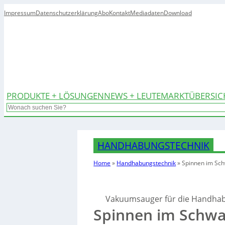
Impressum
Datenschutzerklärung
Abo
Kontakt
Mediadaten
Download
PRODUKTE + LÖSUNGEN
NEWS + LEUTE
MARKTÜBERSIC
Search
HANDHABUNGSTECHNIK
Home
»
Handhabungstechnik
»
Spinnen im Sc
Vakuumsauger für die Handhab
Spinnen im Schw