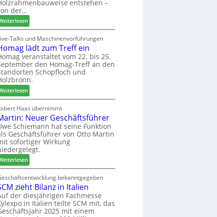
u
Holzrahmenbauweise entstehen –
e
a
n
von der…
m
g
d
:
Weiterlesen
a
-
L
d
V
i
Live-Talks und Maschinenvorführungen
e
e
Homag lädt zum Treff ein
g
r
r
n
Homag veranstaltet vom 22. bis 25.
I
b
September den Homag-Treff an den
a
n
i
Standorten Schopfloch und
z
t
Holzbronn.
n
e
e
d
:
i
Weiterlesen
r
e
H
g
z
r
o
t
Robert Haas übernimmt
u
Martin: Neuer Geschäftsführer
m
H
m
a
o
Uwe Schiemann hat seine Funktion
2
als Geschäftsführer von Otto Martin
g
l
0
mit sofortiger Wirkung
l
z
2
niedergelegt.
ä
b
7
:
d
Weiterlesen
a
M
t
u
a
z
Geschäftsentwicklung bekanntgegeben
p
SCM zieht Bilanz in Italien
r
u
r
t
m
Auf der diesjährigen Fachmesse
o
Xylexpo in Italien teilte SCM mit, das
i
T
z
Geschäftsjahr 2025 mit einem
n
r
e