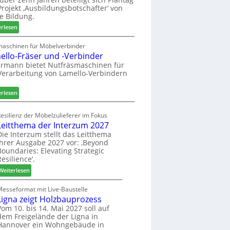
n
e
r
rojekt ‚Ausbildungsbotschafter‘ von
a
n
W
e Bildung.
u
s
e
:
erlesen
s
t
m
A
a
h
u
maschinen für Möbelverbinder
u
ö
ello-Fräser und -Verbinder
s
r
n
z
rmann bietet Nutfräsmaschinen für
a
e
Verarbeitung von Lamello-Verbindern
e
u
r
i
m
c
:
erlesen
-
h
L
S
n
a
o
esilienz der Möbelzulieferer im Fokus
u
m
r
Leitthema der Interzum 2027
n
e
t
Die Interzum stellt das Leitthema
g
l
ihrer Ausgabe 2027 vor: ‚Beyond
i
e
l
Boundaries: Elevating Strategic
m
n
o
Resilience‘.
e
f
-
n
:
Weiterlesen
ü
F
t
L
r
r
e
Messeformat mit Live-Baustelle
P
ä
Ligna zeigt Holzbauprozess
i
l
s
t
Vom 10. bis 14. Mai 2027 soll auf
a
e
dem Freigelände der Ligna in
t
n
r
Hannover ein Wohngebäude in
h
t