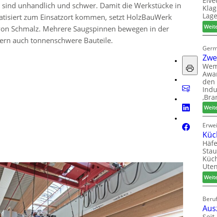
Elve
lz sind unhandlich und schwer. Damit die Werkstücke in
Klag
Lage
tisiert zum Einsatzort kommen, setzt HolzBauWerk
Weit
on Schmalz. Mehrere Saugspinnen bewegen in der
dern auch tonnenschwere Bauteile.
Germ
Zwe
Wem
Awar
den 
Indu
‚Bra
Weit
Erwe
Küc
Häfe
Stau
Küch
Uten
Weit
Beruf
Aus
Seit