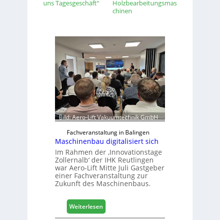
uns Tagesgeschäft“
Holzbearbeitungsmas
chinen
Bild: Aero-Lift Vakuumtechnik GmbH
Fachveranstaltung in Balingen
Maschinenbau digitalisiert sich
Im Rahmen der ‚Innovationstage
Zollernalb‘ der IHK Reutlingen
war Aero-Lift Mitte Juli Gastgeber
einer Fachveranstaltung zur
Zukunft des Maschinenbaus.
:
Weiterlesen
M