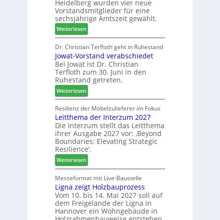
Heidelberg wurden vier neue
d
i
e
Vorstandsmitglieder für eine
e
P
sechsjährige Amtszeit gewählt.
n
r
r
:
Weiterlesen
t
o
V
N
d
e
Dr. Christian Terfloth geht in Ruhestand
a
u
Jowat-Vorstand verabschiedet
r
c
k
Bei Jowat ist Dr. Christian
s
h
t
Terfloth zum 30. Juni in den
a
b
s
Ruhestand getreten.
m
e
u
:
m
Weiterlesen
s
c
J
l
s
h
o
u
Resilienz der Möbelzulieferer im Fokus
e
e
Leitthema der Interzum 2027
w
n
r
Die Interzum stellt das Leitthema
a
g
u
ihrer Ausgabe 2027 vor: ‚Beyond
t
:
n
Boundaries: Elevating Strategic
-
N
g
Resilience‘.
V
e
e
:
Weiterlesen
o
u
n
L
r
e
e
Messeformat mit Live-Baustelle
s
r
Ligna zeigt Holzbauprozess
i
t
V
Vom 10. bis 14. Mai 2027 soll auf
t
a
o
dem Freigelände der Ligna in
t
n
r
Hannover ein Wohngebäude in
h
d
s
Holzrahmenbauweise entstehen