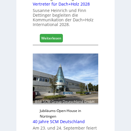
Vertreter für Dach+Holz 2028
l
Susanne Heinrich und Finn
e
Dettinger begleiten die
s
Kommunikation der Dach+Holz
G
International 2028.
e
s
:
Weiterlesen
c
V
h
e
ä
r
f
t
t
r
s
e
j
t
a
e
h
r
r
f
ü
Bild: SCM Group Deutschland GmbH
r
D
Jubiläums-Open-House in
a
Nürtingen
40 Jahre SCM Deutschland
c
h
Am 23. und 24. September feiert