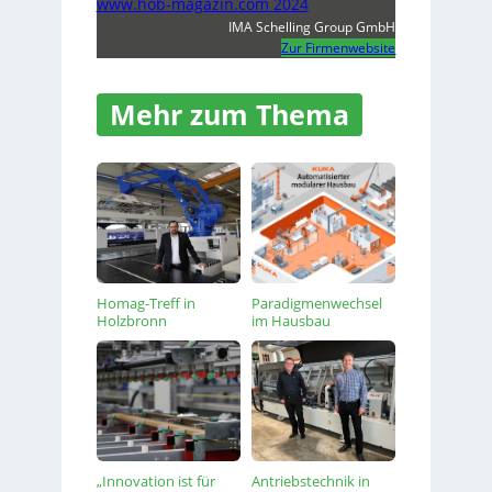
www.hob-magazin.com 2024
IMA Schelling Group GmbH
Zur Firmenwebsite
Mehr zum Thema
Homag-Treff in
Paradigmenwechsel
Holzbronn
im Hausbau
„Innovation ist für
Antriebstechnik in