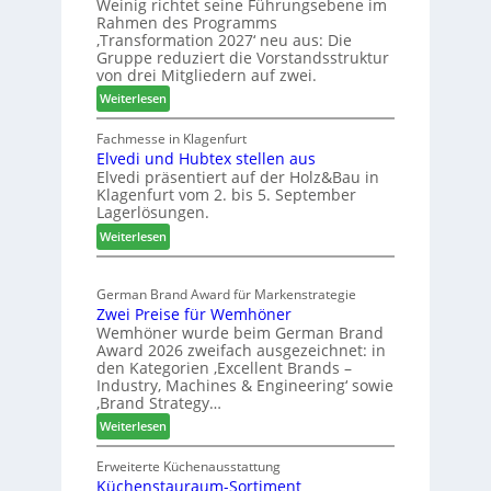
Weinig richtet seine Führungsebene im
l
r
a
Rahmen des Programms
b
H
n
‚Transformation 2027‘ neu aus: Die
r
a
d
Gruppe reduziert die Vorstandsstruktur
a
u
von drei Mitgliedern auf zwei.
n
s
:
Weiterlesen
c
m
W
h
e
e
Fachmesse in Klagenfurt
e
s
Elvedi und Hubtex stellen aus
i
e
s
Elvedi präsentiert auf der Holz&Bau in
n
r
e
Klagenfurt vom 2. bis 5. September
i
ö
Lagerlösungen.
g
r
:
p
Weiterlesen
t
E
a
e
l
s
r
German Brand Award für Markenstrategie
v
s
t
Zwei Preise für Wemhöner
e
t
Z
Wemhöner wurde beim German Brand
d
F
u
Award 2026 zweifach ausgezeichnet: in
i
ü
k
den Kategorien ‚Excellent Brands –
u
h
u
Industry, Machines & Engineering‘ sowie
n
r
‚Brand Strategy…
n
d
u
f
:
Weiterlesen
H
n
t
Z
u
g
w
Erweiterte Küchenausstattung
b
a
Küchenstauraum-Sortiment
e