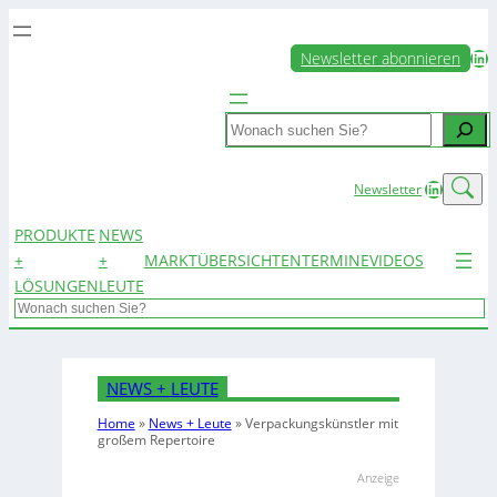
LinkedIn
Newsletter abonnieren
Search
LinkedIn
Newsletter
PRODUKTE
NEWS
+
+
MARKTÜBERSICHTEN
TERMINE
VIDEOS
LÖSUNGEN
LEUTE
Search
NEWS + LEUTE
Home
»
News + Leute
»
Verpackungskünstler mit
großem Repertoire
Anzeige