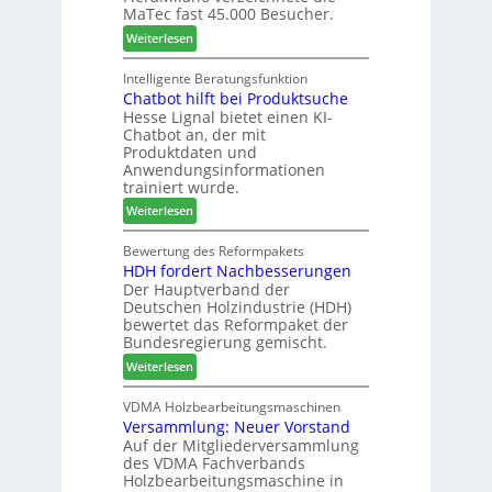
e
e
n
MaTec fast 45.000 Besucher.
-
r
t
:
Weiterlesen
A
u
a
M
k
n
g
a
Intelligente Beratungsfunktion
t
d
Chatbot hilft bei Produktsuche
T
i
-
Hesse Lignal bietet einen KI-
e
o
V
Chatbot an, der mit
c
n
e
Produktdaten und
m
s
r
Anwendungsinformationen
e
w
b
trainiert wurde.
l
o
i
:
Weiterlesen
d
c
n
C
e
h
d
h
Bewertung des Reformpakets
t
e
e
HDH fordert Nachbesserungen
a
B
n
r
Der Hauptverband der
t
e
2
Deutschen Holzindustrie (HDH)
b
s
0
bewertet das Reformpaket der
o
u
2
Bundesregierung gemischt.
t
c
6
:
Weiterlesen
h
h
H
i
e
D
VDMA Holzbearbeitungsmaschinen
l
r
Versammlung: Neuer Vorstand
H
f
z
Auf der Mitgliederversammlung
f
t
a
des VDMA Fachverbands
o
b
h
Holzbearbeitungsmaschine in
r
e
l