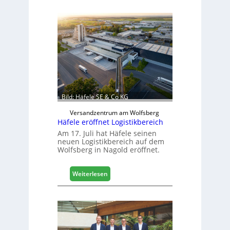
a
s
c
h
i
n
e
n
b
a
Bild: Häfele SE & Co KG
u
d
Versandzentrum am Wolfsberg
Häfele eröffnet Logistikbereich
i
g
Am 17. Juli hat Häfele seinen
neuen Logistikbereich auf dem
i
Wolfsberg in Nagold eröffnet.
t
a
l
:
Weiterlesen
i
H
s
ä
i
f
e
e
r
l
t