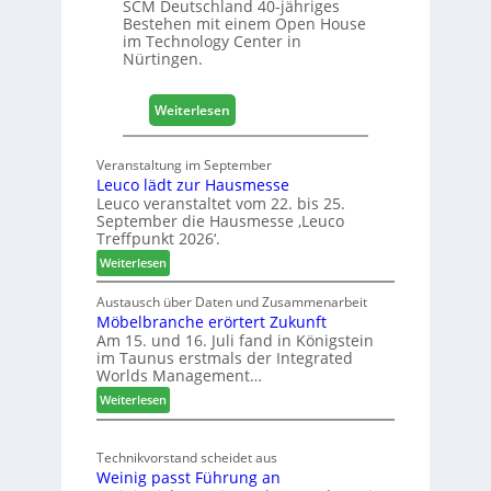
SCM Deutschland 40-jähriges
+
Bestehen mit einem Open House
H
im Technology Center in
o
Nürtingen.
l
z
:
2
Weiterlesen
4
0
0
2
Veranstaltung im September
J
8
Leuco lädt zur Hausmesse
a
Leuco veranstaltet vom 22. bis 25.
h
September die Hausmesse ‚Leuco
r
Treffpunkt 2026‘.
e
:
Weiterlesen
S
L
C
e
Austausch über Daten und Zusammenarbeit
M
Möbelbranche erörtert Zukunft
u
D
Am 15. und 16. Juli fand in Königstein
c
im Taunus erstmals der Integrated
e
o
Worlds Management…
u
l
:
ä
Weiterlesen
t
M
d
s
ö
t
c
Technikvorstand scheidet aus
b
z
h
Weinig passt Führung an
e
u
l