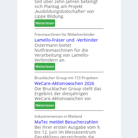
Seit über zehn Jahren beteiligt
t
m
m
sich Plantag am Projekt
i
T
e
‚Ausbildungsbotschafter‘ von
n
r
n
Lippe Bildung.
:
e
t
:
Weiterlesen
N
f
A
e
f
u
Fräsmaschinen für Möbelverbinder
u
e
Lamello-Fräser und -Verbinder
s
e
i
Ostermann bietet
z
r
n
Nutfräsmaschinen für die
e
G
Verarbeitung von Lamello-
i
e
Verbindern an.
c
s
:
Weiterlesen
h
c
L
n
h
a
Brucklacher Group mit 153 Projekten
u
ä
WeCare-Aktionswochen 2026
m
n
f
Die Brucklacher Group stellt das
e
g
t
Ergebnis der diesjährigen
l
e
s
WeCare-Aktionswochen vor.
l
n
f
:
o
Weiterlesen
f
ü
W
-
ü
h
e
F
Industriemessen in Mailand
r
r
MaTec meldet Besucherzahlen
C
r
P
e
Bei ihrer ersten Ausgabe vom 9.
a
ä
l
r
bis 12. Juni im Messezentrum
r
s
a
FieraMilano verzeichnete die