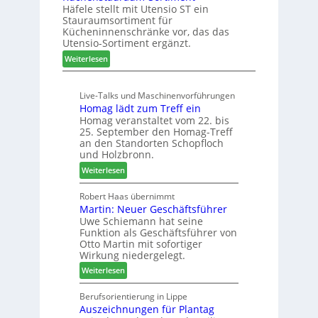
t
n
Häfele stellt mit Utensio ST ein
i
e
Stauraumsortiment für
P
x
Kücheninnenschränke vor, das das
r
s
Utensio-Sortiment ergänzt.
e
t
:
Weiterlesen
i
e
K
s
l
ü
e
l
Live-Talks und Maschinenvorführungen
c
f
e
Homag lädt zum Treff ein
h
ü
n
Homag veranstaltet vom 22. bis
e
r
a
25. September den Homag-Treff
n
W
u
an den Standorten Schopfloch
s
e
und Holzbronn.
s
t
m
:
Weiterlesen
a
h
H
u
ö
o
Robert Haas übernimmt
r
n
Martin: Neuer Geschäftsführer
m
a
e
Uwe Schiemann hat seine
a
u
r
Funktion als Geschäftsführer von
g
m
Otto Martin mit sofortiger
l
-
Wirkung niedergelegt.
ä
S
:
Weiterlesen
d
o
M
t
r
a
Berufsorientierung in Lippe
z
t
Auszeichnungen für Plantag
r
u
i