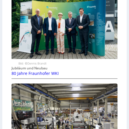
Bild: ©Dennis Brandt
Jubiläum und Neubau
80 Jahre Fraunhofer WKI