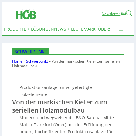
Linked
Newsletter
PRODUKTE + LÖSUNGEN
NEWS + LEUTE
MARKTÜBERSICHTEN
TER
SCHWERPUNKT
Home
»
Schwerpunkt
»
Von der märkischen Kiefer
zum seriellen
Holzmodulbau
Produktionsanlage für vorgefertigte
Holzelemente
Von der märkischen Kiefer zum
seriellen Holzmodulbau
Modern und wegweisend – B&O Bau hat Mitte
Mai in Frankfurt (Oder) mit der Eröffnung der
neuen, hocheffizienten Produktionsanlage für