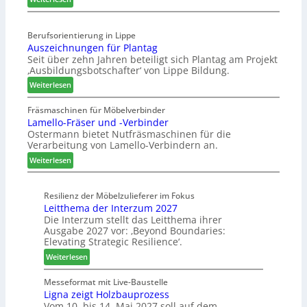
s
K
i
t
ü
s
e
Berufsorientierung in Lippe
c
e
l
Auszeichnungen für Plantag
h
f
l
Seit über zehn Jahren beteiligt sich Plantag am Projekt
e
ü
e
‚Ausbildungsbotschafter‘ von Lippe Bildung.
n
r
n
:
s
Weiterlesen
W
a
A
t
e
u
u
a
Fräsmaschinen für Möbelverbinder
m
s
Lamello-Fräser und -Verbinder
s
u
h
Ostermann bietet Nutfräsmaschinen für die
z
r
ö
Verarbeitung von Lamello-Verbindern an.
e
a
n
i
u
e
:
Weiterlesen
c
m
r
L
h
-
a
n
Resilienz der Möbelzulieferer im Fokus
S
m
Leitthema der Interzum 2027
u
o
e
Die Interzum stellt das Leitthema ihrer
n
r
l
Ausgabe 2027 vor: ‚Beyond Boundaries:
g
t
l
Elevating Strategic Resilience‘.
e
i
o
:
Weiterlesen
n
m
-
L
f
e
F
e
Messeformat mit Live-Baustelle
ü
n
r
Ligna zeigt Holzbauprozess
i
r
t
ä
Vom 10. bis 14. Mai 2027 soll auf dem
t
P