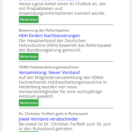
Hesse Lignal bietet einen KI-Chatbot an, der
r
e
i
mit Produktdaten und
t
c
o
Anwendungsinformationen trainiert wurde.
e
m
n
s
:
e
Weiterlesen
s
S
C
l
w
y
h
d
Bewertung des Reformpakets
o
HDH fordert Nachbesserungen
s
a
e
c
Der Hauptverband der Deutschen
t
t
t
h
Holzindustrie (HDH) bewertet das Reformpaket
e
b
B
e
der Bundesregierung gemischt.
m
o
e
n
:
t
Weiterlesen
s
2
H
h
u
0
D
i
VDMA Holzbearbeitungsmaschinen
c
2
Versammlung: Neuer Vorstand
H
l
h
6
Auf der Mitgliederversammlung des VDMA
f
f
e
Fachverbands Holzbearbeitungsmaschine in
o
t
r
Heidelberg wurden vier neue
r
b
z
Vorstandsmitglieder für eine sechsjährige
d
e
a
Amtszeit gewählt.
e
i
h
:
Weiterlesen
r
P
l
V
t
r
e
e
Dr. Christian Terfloth geht in Ruhestand
N
o
n
Jowat-Vorstand verabschiedet
r
a
d
Bei Jowat ist Dr. Christian Terfloth zum 30. Juni
s
c
u
in den Ruhestand getreten.
a
h
k