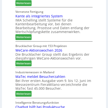
:
Weiterlesen
N
e
e
S
e
f
s
C
Vernetzte Fertigung
u
f
s
Kante als integriertes System
M
e
e
IMA Schelling stellt Systeme für die
z
r
i
Kantenbearbeitung vor, bei denen
i
G
n
Bearbeitung, Prozesse und Daten entlang der
e
e
Wertschöpfungskette zusammenwirken.
h
s
:
Weiterlesen
t
c
K
B
h
a
Brucklacher Group mit 153 Projekten
i
ä
WeCare-Aktionswochen 2026
n
l
f
Die Brucklacher Group stellt das Ergebnis der
t
a
t
diesjährigen WeCare-Aktionswochen vor.
e
n
s
a
:
Weiterlesen
z
f
l
W
i
ü
s
e
Industriemessen in Mailand
n
h
i
MaTec meldet Besucherzahlen
C
I
r
n
Bei ihrer ersten Ausgabe vom 9. bis 12. Juni im
a
t
e
Messezentrum FieraMilano verzeichnete die
t
r
a
r
MaTec fast 45.000 Besucher.
e
e
l
g
:
-
Weiterlesen
i
r
M
A
e
i
a
k
Intelligente Beratungsfunktion
n
e
Chatbot hilft bei Produktsuche
T
t