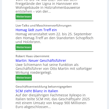
s
Freigelände der Ligna in Hannover ein
t
l
e
Wohngebäude in Holzrahmenbauweise
h
a
r
entstehen – von der…
e
n
u
:
Weiterlesen
m
t
n
L
a
a
d
i
Live-Talks und Maschinenvorführungen
d
g
-
Homag lädt zum Treff ein
g
e
V
Homag veranstaltet vom 22. bis 25. September
n
r
e
den Homag-Treff an den Standorten Schopfloch
a
I
r
und Holzbronn.
z
n
b
:
e
Weiterlesen
t
i
H
i
e
n
o
g
Robert Haas übernimmt
r
d
Martin: Neuer Geschäftsführer
m
t
z
e
Uwe Schiemann hat seine Funktion als
a
H
u
r
Geschäftsführer von Otto Martin mit sofortiger
g
o
m
Wirkung niedergelegt.
l
l
2
:
ä
Weiterlesen
z
0
M
d
b
2
a
t
Geschäftsentwicklung bekanntgegeben
a
7
SCM zieht Bilanz in Italien
r
z
u
Auf der diesjährigen Fachmesse Xylexpo in
t
u
p
Italien teilte SCM mit, das Geschäftsjahr 2025
i
m
r
mit einem Umsatz von knapp 900 Millionen
n
T
o
Euro abgeschlossen…
:
r
z