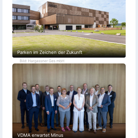
d
e
t
Parken im Zeichen der Zukunft
Bild: Hargassner Ges mbH
VDMA erwartet Minus