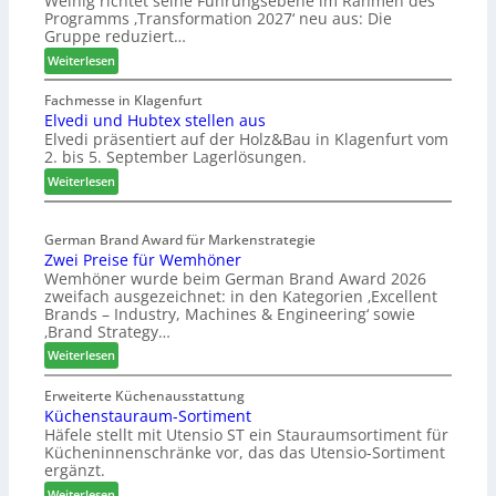
Weinig richtet seine Führungsebene im Rahmen des
Programms ‚Transformation 2027‘ neu aus: Die
Gruppe reduziert…
:
Weiterlesen
W
e
Fachmesse in Klagenfurt
Elvedi und Hubtex stellen aus
i
Elvedi präsentiert auf der Holz&Bau in Klagenfurt vom
n
2. bis 5. September Lagerlösungen.
i
g
:
Weiterlesen
p
E
a
l
s
German Brand Award für Markenstrategie
v
Zwei Preise für Wemhöner
s
e
Wemhöner wurde beim German Brand Award 2026
t
d
zweifach ausgezeichnet: in den Kategorien ‚Excellent
F
i
Brands – Industry, Machines & Engineering‘ sowie
ü
u
‚Brand Strategy…
h
n
:
Weiterlesen
r
d
Z
u
H
w
Erweiterte Küchenausstattung
n
u
Küchenstauraum-Sortiment
e
g
b
Häfele stellt mit Utensio ST ein Stauraumsortiment für
i
a
t
Kücheninnenschränke vor, das das Utensio-Sortiment
P
n
e
ergänzt.
r
x
:
e
Weiterlesen