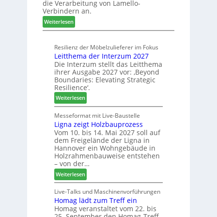
die Verarbeitung von Lamello-
e
m
Verbindern an.
i
-
:
c
Weiterlesen
S
L
h
o
a
n
r
Resilienz der Möbelzulieferer im Fokus
m
u
t
Leitthema der Interzum 2027
e
n
i
Die Interzum stellt das Leitthema
l
g
m
ihrer Ausgabe 2027 vor: ‚Beyond
l
e
e
Boundaries: Elevating Strategic
o
n
n
Resilience‘.
-
f
t
:
Weiterlesen
F
ü
L
r
r
e
Messeformat mit Live-Baustelle
ä
P
Ligna zeigt Holzbauprozess
i
s
l
Vom 10. bis 14. Mai 2027 soll auf
t
e
a
dem Freigelände der Ligna in
t
r
n
Hannover ein Wohngebäude in
h
u
t
Holzrahmenbauweise entstehen
e
n
a
– von der…
m
d
g
:
Weiterlesen
a
-
L
d
V
i
Live-Talks und Maschinenvorführungen
e
e
Homag lädt zum Treff ein
g
r
r
Homag veranstaltet vom 22. bis
n
I
b
25. September den Homag-Treff