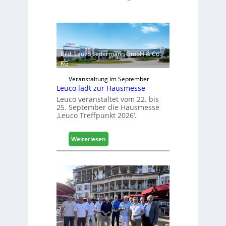
Bild: Leuco Ledermann GmbH & Co.
KG
Veranstaltung im September
Leuco lädt zur Hausmesse
Leuco veranstaltet vom 22. bis
25. September die Hausmesse
‚Leuco Treffpunkt 2026‘.
:
Weiterlesen
L
e
u
c
o
l
ä
d
t