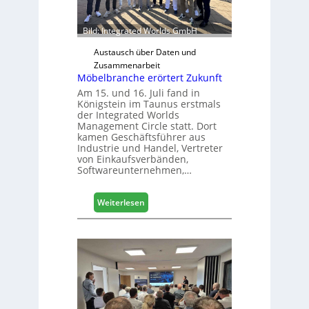
z
u
Bild: Integrated Worlds GmbH
r
H
Austausch über Daten und
a
Zusammenarbeit
Möbelbranche erörtert Zukunft
u
s
Am 15. und 16. Juli fand in
Königstein im Taunus erstmals
m
der Integrated Worlds
e
Management Circle statt. Dort
s
kamen Geschäftsführer aus
s
Industrie und Handel, Vertreter
e
von Einkaufsverbänden,
Softwareunternehmen,…
:
Weiterlesen
M
ö
b
e
l
b
r
a