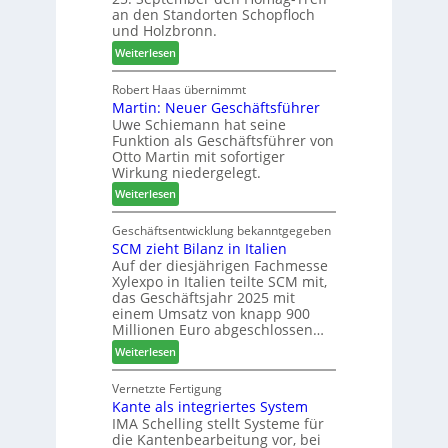
a
n
i
an den Standorten Schopfloch
z
t
n
und Holzbronn.
e
e
d
:
Weiterlesen
i
r
e
H
g
z
r
o
Robert Haas übernimmt
t
u
Martin: Neuer Geschäftsführer
m
H
m
Uwe Schiemann hat seine
a
o
2
Funktion als Geschäftsführer von
g
l
0
Otto Martin mit sofortiger
l
z
2
Wirkung niedergelegt.
ä
b
7
:
Weiterlesen
d
a
M
t
u
a
Geschäftsentwicklung bekanntgegeben
z
p
SCM zieht Bilanz in Italien
r
u
r
Auf der diesjährigen Fachmesse
t
m
o
Xylexpo in Italien teilte SCM mit,
i
T
z
das Geschäftsjahr 2025 mit
n
r
e
einem Umsatz von knapp 900
:
e
s
Millionen Euro abgeschlossen…
N
f
s
:
Weiterlesen
e
f
S
u
e
C
Vernetzte Fertigung
e
i
Kante als integriertes System
M
r
n
IMA Schelling stellt Systeme für
z
G
die Kantenbearbeitung vor, bei
i
e