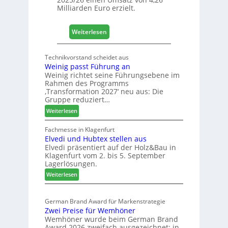
Milliarden Euro erzielt.
o
g
i
:
Weiterlesen
s
E
t
g
Technikvorstand scheidet aus
i
g
Weinig passt Führung an
k
e
Weinig richtet seine Führungsebene im
b
r
Rahmen des Programms
e
:
‚Transformation 2027‘ neu aus: Die
r
Gruppe reduziert…
S
e
t
:
Weiterlesen
i
a
W
c
b
e
Fachmesse in Klagenfurt
h
i
Elvedi und Hubtex stellen aus
i
Elvedi präsentiert auf der Holz&Bau in
n
l
Klagenfurt vom 2. bis 5. September
i
e
Lagerlösungen.
g
s
:
p
Weiterlesen
G
E
a
e
l
s
s
German Brand Award für Markenstrategie
v
s
c
Zwei Preise für Wemhöner
e
t
h
Wemhöner wurde beim German Brand
d
F
ä
Award 2026 zweifach ausgezeichnet: in