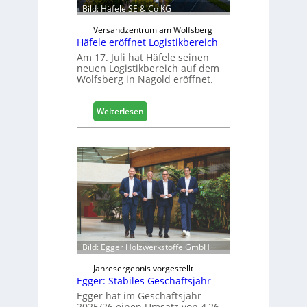
a
Bild: Häfele SE & Co KG
u
d
Versandzentrum am Wolfsberg
Häfele eröffnet Logistikbereich
i
g
Am 17. Juli hat Häfele seinen
neuen Logistikbereich auf dem
i
Wolfsberg in Nagold eröffnet.
t
a
l
:
Weiterlesen
i
H
s
ä
i
f
e
e
r
l
t
e
s
e
i
r
c
ö
h
f
Bild: Egger Holzwerkstoffe GmbH
f
n
Jahresergebnis vorgestellt
Egger: Stabiles Geschäftsjahr
e
t
Egger hat im Geschäftsjahr
2025/26 einen Umsatz von 4,26
L