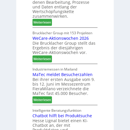
denen Bearbeitung, Prozesse
e
s
und Daten entlang der
h
c
Wertschöpfungskette
t
h
zusammenwirken.
B
ä
:
Weiterlesen
i
f
K
l
t
a
Brucklacher Group mit 153 Projekten
a
s
WeCare-Aktionswochen 2026
n
n
f
Die Brucklacher Group stellt das
t
z
ü
Ergebnis der diesjährigen
e
i
h
WeCare-Aktionswochen vor.
a
n
r
:
l
Weiterlesen
I
e
W
s
t
r
e
i
Industriemessen in Mailand
a
MaTec meldet Besucherzahlen
C
n
l
Bei ihrer ersten Ausgabe vom 9.
a
t
i
bis 12. Juni im Messezentrum
r
e
e
FieraMilano verzeichnete die
e
g
n
MaTec fast 45.000 Besucher.
-
r
:
Weiterlesen
A
i
M
k
e
a
Intelligente Beratungsfunktion
t
r
Chatbot hilft bei Produktsuche
T
i
t
Hesse Lignal bietet einen KI-
e
o
e
Chatbot an, der mit
c
n
s
Produktdaten und