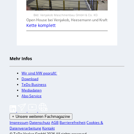
Bild: Venjakob Maschinenbau GmbH & Co. KG
Open House bei Venjakob, Heesemann und Kraft
Kette komplett
Mehr Infos
Wir sind IVW geprüft!
Download
TeDo Business
Mediadaten
Abo-Service
+
Unsere weiteren Fachmagazine
Impressum
Datenschutz
AGB
Barrierefreiheit
Cookies &
Datenverarbeitung
Kontakt
© TeDo Verlag GmbH 2026 All rights reserved.