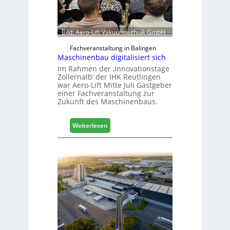
n
c
h
Bild: Aero-Lift Vakuumtechnik GmbH
e
e
Fachveranstaltung in Balingen
Maschinenbau digitalisiert sich
r
ö
Im Rahmen der ‚Innovationstage
Zollernalb‘ der IHK Reutlingen
r
war Aero-Lift Mitte Juli Gastgeber
t
einer Fachveranstaltung zur
e
Zukunft des Maschinenbaus.
r
t
:
Z
Weiterlesen
M
u
a
k
s
u
c
n
h
f
i
t
n
e
n
b