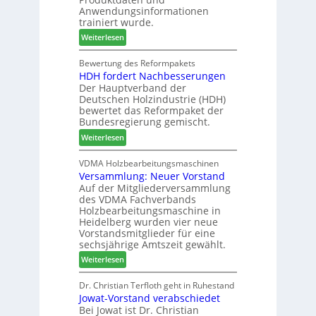
m
s
S
Anwendungsinformationen
e
w
y
trainiert wurde.
l
o
s
:
Weiterlesen
d
c
t
C
e
h
e
h
Bewertung des Reformpakets
t
e
m
HDH fordert Nachbesserungen
a
B
n
Der Hauptverband der
t
e
2
Deutschen Holzindustrie (HDH)
b
s
0
bewertet das Reformpaket der
o
u
2
Bundesregierung gemischt.
t
c
6
:
Weiterlesen
h
h
H
i
e
D
VDMA Holzbearbeitungsmaschinen
l
r
Versammlung: Neuer Vorstand
H
f
z
Auf der Mitgliederversammlung
f
t
a
des VDMA Fachverbands
o
b
h
Holzbearbeitungsmaschine in
r
e
l
Heidelberg wurden vier neue
d
i
e
Vorstandsmitglieder für eine
e
P
sechsjährige Amtszeit gewählt.
n
r
r
:
Weiterlesen
t
o
V
N
d
e
Dr. Christian Terfloth geht in Ruhestand
a
u
Jowat-Vorstand verabschiedet
r
c
k
Bei Jowat ist Dr. Christian
s
h
t