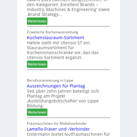
i
ü
f
den Kategorien ‚Excellent Brands –
u
h
Industry, Machines & Engineering‘ sowie
t
n
r
‚Brand Strategy…
s
d
u
:
Weiterlesen
j
H
n
Z
a
u
g
w
Erweiterte Küchenausstattung
h
b
a
Küchenstauraum-Sortiment
e
r
t
n
Häfele stellt mit Utensio ST ein
i
e
Stauraumsortiment für
P
x
Kücheninnenschränke vor, das das
r
s
Utensio-Sortiment ergänzt.
e
t
:
Weiterlesen
i
e
K
s
l
ü
e
l
Berufsorientierung in Lippe
c
f
e
Auszeichnungen für Plantag
h
ü
n
Seit über zehn Jahren beteiligt sich
e
r
a
Plantag am Projekt
n
W
u
‚Ausbildungsbotschafter‘ von Lippe
s
e
Bildung.
s
t
m
:
Weiterlesen
a
h
A
u
ö
u
Fräsmaschinen für Möbelverbinder
r
n
Lamello-Fräser und -Verbinder
s
a
e
Ostermann bietet Nutfräsmaschinen für
z
u
r