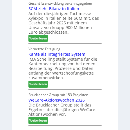
a
t
Geschäftsentwicklung bekanntgegeben
u
SCM zieht Bilanz in Italien
r
z
p
Auf der diesjährigen Fachmesse
t
u
r
Xylexpo in Italien teilte SCM mit, das
i
m
o
Geschäftsjahr 2025 mit einem
n
T
z
Umsatz von knapp 900 Millionen
:
r
e
Euro abgeschlossen…
N
e
s
:
Weiterlesen
e
f
s
S
u
f
C
Vernetzte Fertigung
e
e
Kante als integriertes System
M
r
i
IMA Schelling stellt Systeme für die
z
G
n
Kantenbearbeitung vor, bei denen
i
e
Bearbeitung, Prozesse und Daten
e
s
entlang der Wertschöpfungskette
h
c
zusammenwirken.
t
h
:
Weiterlesen
B
ä
K
i
f
a
Brucklacher Group mit 153 Projekten
l
t
WeCare-Aktionswochen 2026
n
a
s
Die Brucklacher Group stellt das
t
n
f
Ergebnis der diesjährigen WeCare-
e
z
ü
Aktionswochen vor.
a
i
h
:
l
Weiterlesen
n
r
W
s
I
e