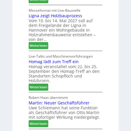
f
F
n
L
ü
r
t
e
Messeformat mit Live-Baustelle
r
ä
Ligna zeigt Holzbauprozess
i
P
s
Vom 10. bis 14. Mai 2027 soll auf
t
l
e
dem Freigelände der Ligna in
t
a
r
Hannover ein Wohngebäude in
h
n
u
Holzrahmenbauweise entstehen –
e
t
n
von der…
m
a
d
:
Weiterlesen
a
g
-
L
d
V
i
Live-Talks und Maschinenvorführungen
e
e
Homag lädt zum Treff ein
g
r
r
Homag veranstaltet vom 22. bis 25.
n
I
b
September den Homag-Treff an den
a
n
i
Standorten Schopfloch und
z
t
n
Holzbronn.
e
e
d
:
Weiterlesen
i
r
e
H
g
z
r
o
Robert Haas übernimmt
t
u
Martin: Neuer Geschäftsführer
m
H
m
Uwe Schiemann hat seine Funktion
a
o
2
als Geschäftsführer von Otto Martin
g
l
0
mit sofortiger Wirkung niedergelegt.
l
z
2
:
ä
Weiterlesen
b
7
M
d
a