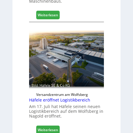
Maschinenbaus.
t
Z
u
:
Weiterlesen
k
M
u
a
n
s
f
c
t
h
i
n
e
n
b
a
u
Bild: Häfele SE & Co KG
d
i
Versandzentrum am Wolfsberg
g
Häfele eröffnet Logistikbereich
i
Am 17. Juli hat Häfele seinen neuen
t
Logistikbereich auf dem Wolfsberg in
Nagold eröffnet.
a
l
i
:
Weiterlesen