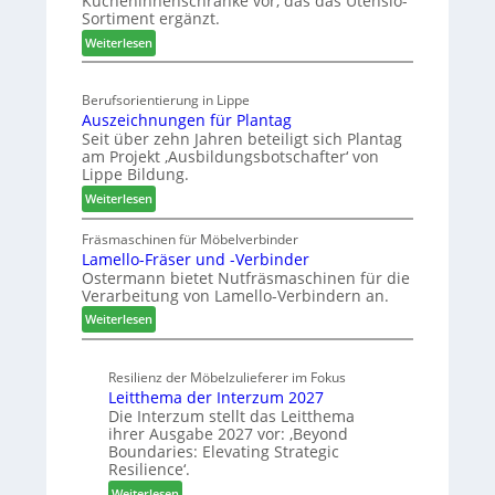
Kücheninnenschränke vor, das das Utensio-
r
s
Sortiment ergänzt.
e
t
:
Weiterlesen
i
e
K
s
l
ü
e
l
Berufsorientierung in Lippe
c
f
e
Auszeichnungen für Plantag
h
ü
n
Seit über zehn Jahren beteiligt sich Plantag
e
r
a
am Projekt ‚Ausbildungsbotschafter‘ von
n
W
u
Lippe Bildung.
s
e
s
:
Weiterlesen
t
m
A
a
h
u
Fräsmaschinen für Möbelverbinder
u
ö
Lamello-Fräser und -Verbinder
s
r
n
Ostermann bietet Nutfräsmaschinen für die
z
a
e
Verarbeitung von Lamello-Verbindern an.
e
u
r
i
:
Weiterlesen
m
c
L
-
h
a
S
n
Resilienz der Möbelzulieferer im Fokus
m
o
Leitthema der Interzum 2027
u
e
r
Die Interzum stellt das Leitthema
n
l
t
ihrer Ausgabe 2027 vor: ‚Beyond
g
l
i
Boundaries: Elevating Strategic
e
o
m
Resilience‘.
n
-
e
:
Weiterlesen