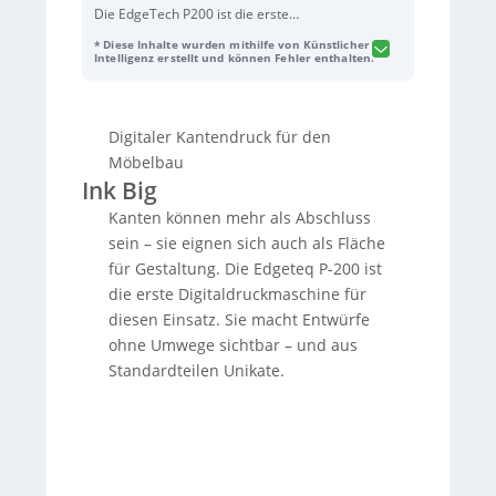
Die EdgeTech P200 ist die erste
Digitaldruckmaschine speziell für den
* Diese Inhalte wurden mithilfe von Künstlicher
Möbel- und Innenausbau, die es ermöglicht,
Intelligenz erstellt und können Fehler enthalten.
Kanten von Möbelteilen individuell mit
Mustern, Dekoren, Bildern oder Logos zu
gestalten. Sie bietet Tischlern und
Digitaler Kantendruck für den
Schreinern die Möglichkeit, Standardteile in
Unikate zu verwandeln und somit im
Möbelbau
Wettbewerb zu punkten. Die Maschine ist
Ink Big
kompakt, aber leistungsstark, und bietet
Kanten können mehr als Abschluss
Funktionen wie automatische
sein – sie eignen sich auch als Fläche
Werkstückreinigung und ein Tinten-
Nachfüllsystem. Mit der EdgeTech P200
für Gestaltung. Die Edgeteq P-200 ist
können Designs direkt umgesetzt werden,
die erste Digitaldruckmaschine für
was Zeit und Kosten spart und die
diesen Einsatz. Sie macht Entwürfe
Abstimmung mit Kunden erleichtert. Die
ohne Umwege sichtbar – und aus
Bedienung erfolgt über die
Standardteilen Unikate.
benutzerfreundliche WoodCommander-
Oberfläche.
Sorry, no results.