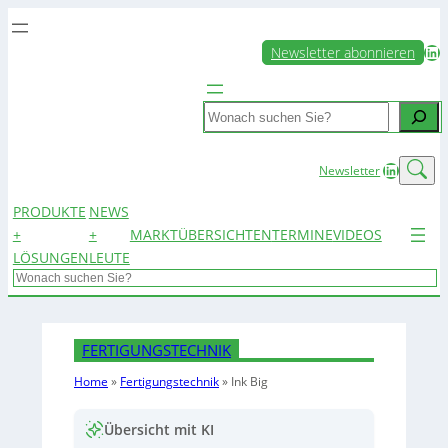
LinkedIn
Newsletter abonnieren
Search
LinkedIn
Newsletter
PRODUKTE
NEWS
+
+
MARKTÜBERSICHTEN
TERMINE
VIDEOS
LÖSUNGEN
LEUTE
Search
FERTIGUNGSTECHNIK
Home
»
Fertigungstechnik
»
Ink Big
Übersicht mit KI