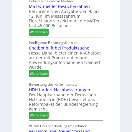
e
i
Industriemessen in Mailand
t
r
MaTec meldet Besucherzahlen
C
n
a
Bei ihrer ersten Ausgabe vom 9. bis
a
t
l
12. Juni im Messezentrum
r
e
i
FieraMilano verzeichnete die MaTec
e
g
e
fast 45.000 Besucher.
-
r
n
:
Weiterlesen
A
i
M
k
e
a
Intelligente Beratungsfunktion
t
r
Chatbot hilft bei Produktsuche
T
i
t
Hesse Lignal bietet einen KI-Chatbot
e
o
e
an, der mit Produktdaten und
c
n
s
Anwendungsinformationen trainiert
m
s
S
wurde.
e
w
y
:
Weiterlesen
l
o
s
C
d
c
t
h
Bewertung des Reformpakets
e
h
e
HDH fordert Nachbesserungen
a
t
e
m
Der Hauptverband der Deutschen
t
B
n
Holzindustrie (HDH) bewertet das
b
e
2
Reformpaket der Bundesregierung
o
s
0
gemischt.
t
u
2
:
Weiterlesen
h
c
6
H
i
h
D
VDMA Holzbearbeitungsmaschinen
l
e
Versammlung: Neuer Vorstand
H
f