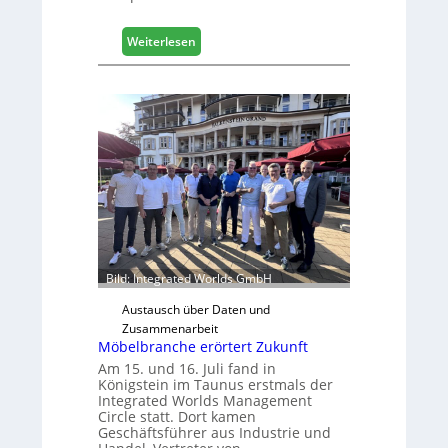
:
Weiterlesen
L
e
u
c
o
l
ä
d
t
z
u
r
Bild: Integrated Worlds GmbH
H
a
Austausch über Daten und
u
Zusammenarbeit
s
Möbelbranche erörtert Zukunft
m
Am 15. und 16. Juli fand in
e
Königstein im Taunus erstmals der
Integrated Worlds Management
s
Circle statt. Dort kamen
s
Geschäftsführer aus Industrie und
e