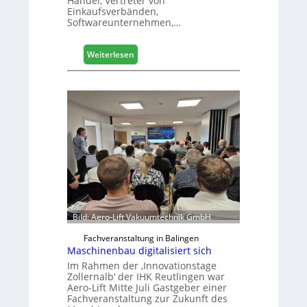
Handel, Vertreter von
Einkaufsverbänden,
Softwareunternehmen,…
:
Weiterlesen
M
ö
b
e
l
b
r
a
n
c
h
e
Bild: Aero-Lift Vakuumtechnik GmbH
e
r
Fachveranstaltung in Balingen
ö
Maschinenbau digitalisiert sich
r
Im Rahmen der ‚Innovationstage
t
Zollernalb‘ der IHK Reutlingen war
Aero-Lift Mitte Juli Gastgeber einer
e
Fachveranstaltung zur Zukunft des
r