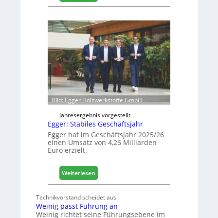
s
H
i
ä
e
f
r
e
t
l
s
e
i
e
c
r
h
ö
f
f
Bild: Egger Holzwerkstoffe GmbH
n
e
Jahresergebnis vorgestellt
Egger: Stabiles Geschäftsjahr
t
L
Egger hat im Geschäftsjahr 2025/26
einen Umsatz von 4,26 Milliarden
o
Euro erzielt.
g
i
s
:
Weiterlesen
t
E
i
g
Technikvorstand scheidet aus
k
g
Weinig passt Führung an
b
e
Weinig richtet seine Führungsebene im
e