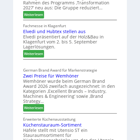
r
Rahmen des Programms ‚Transformation
r
:
2027‘ neu aus: Die Gruppe reduziert…
e
S
:
Weiterlesen
i
t
W
c
a
e
Fachmesse in Klagenfurt
h
b
Elvedi und Hubtex stellen aus
i
i
Elvedi präsentiert auf der Holz&Bau in
n
Klagenfurt vom 2. bis 5. September
l
i
Lagerlösungen.
e
g
:
p
Weiterlesen
s
E
a
G
l
s
e
German Brand Award für Markenstrategie
v
s
s
Zwei Preise für Wemhöner
e
t
c
Wemhöner wurde beim German Brand
d
F
h
Award 2026 zweifach ausgezeichnet: in den
i
ü
ä
Kategorien ‚Excellent Brands – Industry,
u
h
f
Machines & Engineering‘ sowie ‚Brand
n
r
Strategy…
t
d
u
s
:
Weiterlesen
H
n
j
Z
u
g
w
a
Erweiterte Küchenausstattung
b
a
Küchenstauraum-Sortiment
e
h
t
n
Häfele stellt mit Utensio ST ein
i
r
e
Stauraumsortiment für
P
x