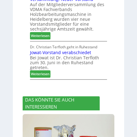
r
Auf der Mitgliederversammlung des
f
t
z
VDMA Fachverbands
o
b
a
Holzbearbeitungsmaschine in
r
e
h
Heidelberg wurden vier neue
d
i
l
Vorstandsmitglieder für eine
e
P
e
sechsjährige Amtszeit gewählt.
r
r
n
:
Weiterlesen
t
o
V
N
d
e
Dr. Christian Terfloth geht in Ruhestand
a
u
Jowat-Vorstand verabschiedet
r
c
k
Bei Jowat ist Dr. Christian Terfloth
s
h
t
zum 30. Juni in den Ruhestand
a
b
s
getreten.
m
e
u
:
m
Weiterlesen
s
c
J
l
s
h
o
u
e
e
w
n
r
a
g
u
DAS KÖNNTE SIE AUCH
t
:
n
INTERESSIEREN
-
N
g
V
e
e
o
u
n
r
e
s
r
t
V