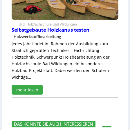
n
s
w
e
Bild: Holzfachschule Bad Wildungen
r
Selbstgebaute Holzkanus testen
k
Holzwerkstoffbearbeitung
z
Jedes Jahr findet im Rahmen der Ausbildung zum
e
u
Staatlich geprüften Techniker – Fachrichtung
g
Holztechnik, Schwerpunkt Holzbearbeitung an der
e
Holzfachschule Bad Wildungen ein besonderes
f
Holzbau-Projekt statt. Dabei werden den Schülern
ü
wichtige…
r
d
i
mehr lesen
e
:
M
S
ö
e
b
l
e
b
l
DAS KÖNNTE SIE AUCH INTERESSIEREN
s
f