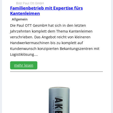
Bild: Paul Ott GmbH
Familienbetrieb mit Expertise fürs
Kantenleimen
Allgemein
Die Paul OTT GesmbH hat sich in den letzten
Jahrzehnten komplett dem Thema Kantenleimen
verschrieben. Das Angebot reicht von kleineren
Handwerkermaschinen bis zu komplett auf
Kundenwunsch konzipierten Bekantungszentren mit
Logistiklösung.…
mehr lesen
:
F
a
m
i
l
i
e
n