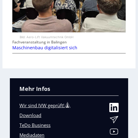
Bild: Aero-Lift Vakuumtechnik GmbH
Fachveranstaltung in Balingen
Maschinenbau digitalisiert sich
Mehr Infos
Wir sind IVW geprüft!
Download
TeDo Business
Mediadaten