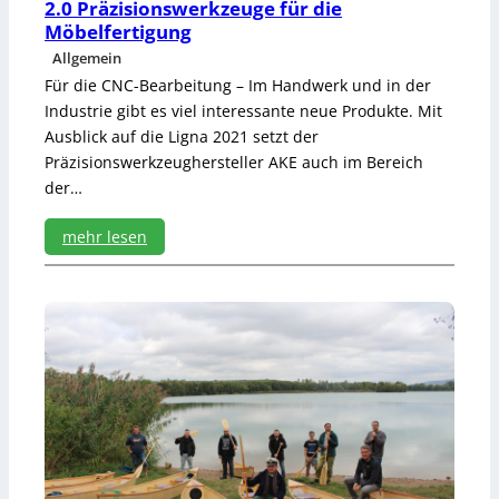
2.0 Präzisionswerkzeuge für die
a
Möbelfertigung
n
Allgemein
t
e
Für die CNC-Bearbeitung – Im Handwerk und in der
n
Industrie gibt es viel interessante neue Produkte. Mit
l
Ausblick auf die Ligna 2021 setzt der
e
Präzisionswerkzeughersteller AKE auch im Bereich
i
der…
m
e
n
mehr lesen
:
2
.
0
P
r
ä
z
i
s
i
o