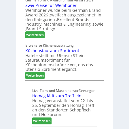
German Brand Award für Markenstrategie
v
s
t
Zwei Preise für Wemhöner
e
t
Z
Wemhöner wurde beim German Brand
d
F
u
Award 2026 zweifach ausgezeichnet: in
i
ü
k
den Kategorien ‚Excellent Brands –
u
h
u
Industry, Machines & Engineering‘ sowie
n
r
‚Brand Strategy…
n
d
u
f
:
Weiterlesen
H
n
t
Z
u
g
w
Erweiterte Küchenausstattung
b
a
Küchenstauraum-Sortiment
e
t
n
Häfele stellt mit Utensio ST ein
i
e
Stauraumsortiment für
P
x
Kücheninnenschränke vor, das das
r
s
Utensio-Sortiment ergänzt.
e
t
:
Weiterlesen
i
e
K
s
l
ü
e
l
Live-Talks und Maschinenvorführungen
c
f
e
Homag lädt zum Treff ein
h
ü
n
Homag veranstaltet vom 22. bis
e
r
a
25. September den Homag-Treff
n
W
u
an den Standorten Schopfloch
s
e
und Holzbronn.
s
t
m
:
Weiterlesen
a
h
H
u
ö