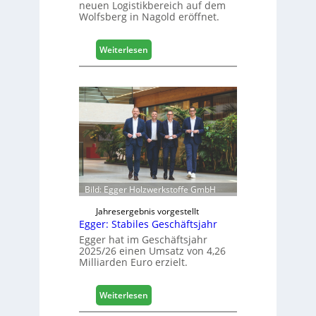
neuen Logistikbereich auf dem
i
Wolfsberg in Nagold eröffnet.
t
a
l
:
Weiterlesen
i
H
s
ä
i
f
e
e
r
l
t
e
s
e
i
r
c
ö
h
f
Bild: Egger Holzwerkstoffe GmbH
f
n
Jahresergebnis vorgestellt
Egger: Stabiles Geschäftsjahr
e
t
Egger hat im Geschäftsjahr
2025/26 einen Umsatz von 4,26
L
Milliarden Euro erzielt.
o
g
i
:
Weiterlesen
s
E