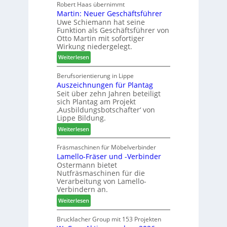
o
Robert Haas übernimmt
r
n
Martin: Neuer Geschäftsführer
m
a
e
Uwe Schiemann hat seine
a
u
r
Funktion als Geschäftsführer von
g
m
Otto Martin mit sofortiger
l
-
Wirkung niedergelegt.
ä
S
:
Weiterlesen
d
o
M
t
r
a
Berufsorientierung in Lippe
z
t
Auszeichnungen für Plantag
r
u
i
Seit über zehn Jahren beteiligt
t
m
m
sich Plantag am Projekt
i
T
e
‚Ausbildungsbotschafter‘ von
n
r
n
Lippe Bildung.
:
e
t
:
Weiterlesen
N
f
A
e
f
u
Fräsmaschinen für Möbelverbinder
u
e
Lamello-Fräser und -Verbinder
s
e
i
Ostermann bietet
z
r
n
Nutfräsmaschinen für die
e
G
Verarbeitung von Lamello-
i
e
Verbindern an.
c
s
:
Weiterlesen
h
c
L
n
h
a
Brucklacher Group mit 153 Projekten
u
ä