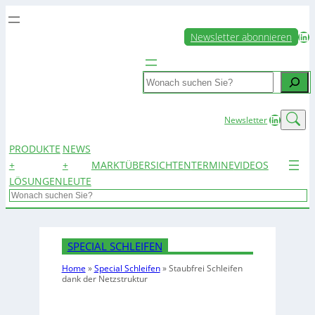
LinkedIn
Newsletter abonnieren
Search
LinkedIn
Newsletter
PRODUKTE
NEWS
+
+
MARKTÜBERSICHTEN
TERMINE
VIDEOS
LÖSUNGEN
LEUTE
Search
SPECIAL SCHLEIFEN
Home
»
Special Schleifen
»
Staubfrei Schleifen
dank der Netzstruktur