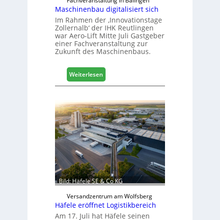
Fachveranstaltung in Balingen
Maschinenbau digitalisiert sich
Im Rahmen der ‚Innovationstage
Zollernalb‘ der IHK Reutlingen
war Aero-Lift Mitte Juli Gastgeber
einer Fachveranstaltung zur
Zukunft des Maschinenbaus.
:
Weiterlesen
M
a
s
c
h
i
n
e
n
b
a
Bild: Häfele SE & Co KG
u
d
Versandzentrum am Wolfsberg
Häfele eröffnet Logistikbereich
i
g
Am 17. Juli hat Häfele seinen