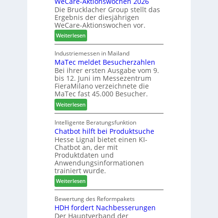
WeCare-Aktionswochen 2026
m
n
f
Die Brucklacher Group stellt das
e
g
t
Ergebnis der diesjährigen
l
e
s
WeCare-Aktionswochen vor.
l
n
f
:
o
Weiterlesen
f
ü
W
-
ü
h
e
F
Industriemessen in Mailand
r
r
MaTec meldet Besucherzahlen
C
r
P
e
Bei ihrer ersten Ausgabe vom 9.
a
ä
l
r
bis 12. Juni im Messezentrum
r
s
a
FieraMilano verzeichnete die
e
e
n
MaTec fast 45.000 Besucher.
-
r
t
:
Weiterlesen
A
u
a
M
k
n
g
a
Intelligente Beratungsfunktion
t
d
Chatbot hilft bei Produktsuche
T
i
-
Hesse Lignal bietet einen KI-
e
o
V
Chatbot an, der mit
c
n
e
Produktdaten und
m
s
r
Anwendungsinformationen
e
w
b
trainiert wurde.
l
o
i
:
Weiterlesen
d
c
n
C
e
h
d
h
Bewertung des Reformpakets
t
e
e
HDH fordert Nachbesserungen
a
B
n
r
Der Hauptverband der
t
e