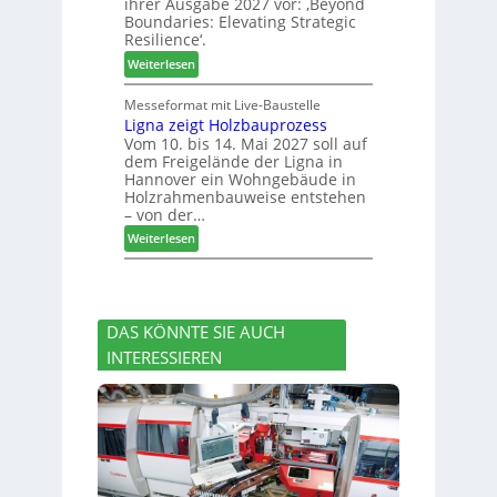
ihrer Ausgabe 2027 vor: ‚Beyond
t
:
n
Boundaries: Elevating Strategic
-
N
g
Resilience‘.
V
e
e
:
Weiterlesen
o
u
n
L
r
e
e
Messeformat mit Live-Baustelle
s
r
Ligna zeigt Holzbauprozess
i
t
V
Vom 10. bis 14. Mai 2027 soll auf
t
a
o
dem Freigelände der Ligna in
t
n
r
Hannover ein Wohngebäude in
h
d
s
Holzrahmenbauweise entstehen
e
v
t
– von der…
m
e
a
:
Weiterlesen
a
r
n
L
d
a
d
i
e
b
g
r
s
n
I
c
DAS KÖNNTE SIE AUCH
a
n
h
INTERESSIEREN
z
t
i
e
e
e
i
r
d
g
z
e
t
u
t
H
m
o
2
l