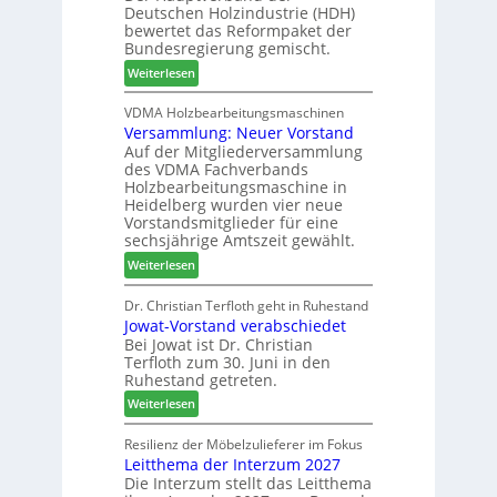
2
Deutschen Holzindustrie (HDH)
b
s
0
bewertet das Reformpaket der
o
u
2
Bundesregierung gemischt.
t
c
6
:
Weiterlesen
h
h
H
i
e
D
VDMA Holzbearbeitungsmaschinen
l
r
Versammlung: Neuer Vorstand
H
f
z
Auf der Mitgliederversammlung
f
t
a
des VDMA Fachverbands
o
b
h
Holzbearbeitungsmaschine in
r
e
l
Heidelberg wurden vier neue
d
i
e
Vorstandsmitglieder für eine
e
P
sechsjährige Amtszeit gewählt.
n
r
r
:
Weiterlesen
t
o
V
N
d
e
Dr. Christian Terfloth geht in Ruhestand
a
u
Jowat-Vorstand verabschiedet
r
c
k
Bei Jowat ist Dr. Christian
s
h
t
Terfloth zum 30. Juni in den
a
b
s
Ruhestand getreten.
m
e
u
:
m
Weiterlesen
s
c
J
l
s
h
o
u
Resilienz der Möbelzulieferer im Fokus
e
e
Leitthema der Interzum 2027
w
n
r
Die Interzum stellt das Leitthema
a
g
u