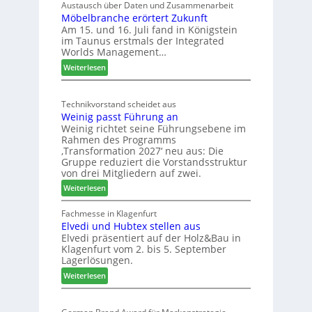
C
e
Austausch über Daten und Zusammenarbeit
M
Möbelbranche erörtert Zukunft
u
D
Am 15. und 16. Juli fand in Königstein
c
im Taunus erstmals der Integrated
e
o
Worlds Management…
u
l
:
ä
Weiterlesen
t
M
d
s
ö
t
c
Technikvorstand scheidet aus
b
z
h
Weinig passt Führung an
e
u
l
Weinig richtet seine Führungsebene im
l
r
a
Rahmen des Programms
b
H
n
‚Transformation 2027‘ neu aus: Die
r
a
d
Gruppe reduziert die Vorstandsstruktur
a
u
von drei Mitgliedern auf zwei.
n
s
:
Weiterlesen
c
m
W
h
e
e
Fachmesse in Klagenfurt
e
s
Elvedi und Hubtex stellen aus
i
e
s
Elvedi präsentiert auf der Holz&Bau in
n
r
e
Klagenfurt vom 2. bis 5. September
i
ö
Lagerlösungen.
g
r
:
p
Weiterlesen
t
E
a
e
l
s
r