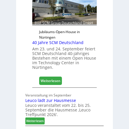
e
h
r
r
f
ü
Bild: SCM Group Deutschland GmbH
r
D
Jubiläums-Open-House in
a
Nürtingen
40 Jahre SCM Deutschland
c
h
Am 23. und 24. September feiert
SCM Deutschland 40-jähriges
+
Bestehen mit einem Open House
H
im Technology Center in
o
Nürtingen.
l
z
:
2
Weiterlesen
4
0
0
2
Veranstaltung im September
J
8
Leuco lädt zur Hausmesse
a
Leuco veranstaltet vom 22. bis 25.
h
September die Hausmesse ‚Leuco
r
Treffpunkt 2026‘.
e
:
Weiterlesen
S
L