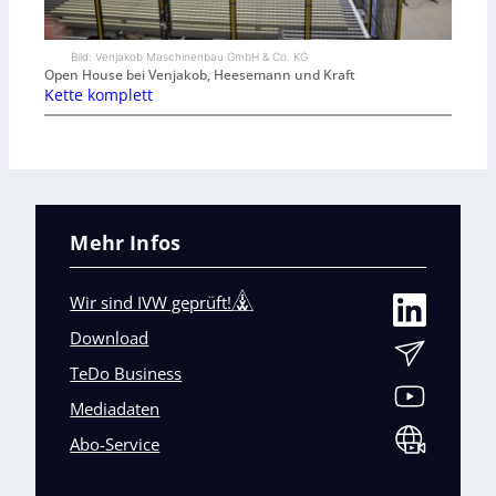
Bild: Venjakob Maschinenbau GmbH & Co. KG
Open House bei Venjakob, Heesemann und Kraft
Kette komplett
Mehr Infos
Wir sind IVW geprüft!
Download
TeDo Business
Mediadaten
Abo-Service