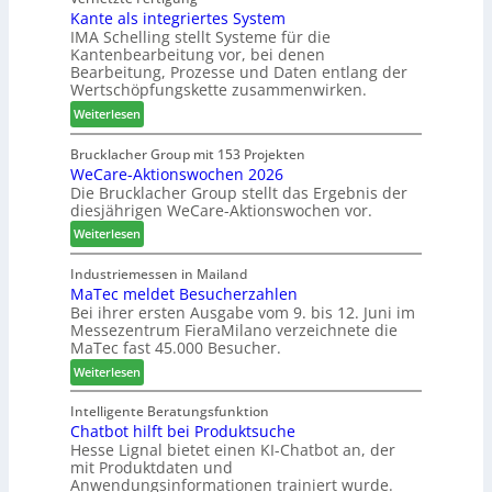
f
s
Kante als integriertes System
M
e
e
IMA Schelling stellt Systeme für die
z
r
i
Kantenbearbeitung vor, bei denen
i
G
n
Bearbeitung, Prozesse und Daten entlang der
e
e
Wertschöpfungskette zusammenwirken.
h
s
:
Weiterlesen
t
c
K
B
h
a
Brucklacher Group mit 153 Projekten
i
ä
WeCare-Aktionswochen 2026
n
l
f
Die Brucklacher Group stellt das Ergebnis der
t
a
t
diesjährigen WeCare-Aktionswochen vor.
e
n
s
a
:
Weiterlesen
z
f
l
W
i
ü
s
e
Industriemessen in Mailand
n
h
i
MaTec meldet Besucherzahlen
C
I
r
n
Bei ihrer ersten Ausgabe vom 9. bis 12. Juni im
a
t
e
Messezentrum FieraMilano verzeichnete die
t
r
a
r
MaTec fast 45.000 Besucher.
e
e
l
g
:
-
Weiterlesen
i
r
M
A
e
i
a
k
Intelligente Beratungsfunktion
n
e
Chatbot hilft bei Produktsuche
T
t
Hesse Lignal bietet einen KI-Chatbot an, der
r
e
i
mit Produktdaten und
t
c
o
Anwendungsinformationen trainiert wurde.
e
m
n