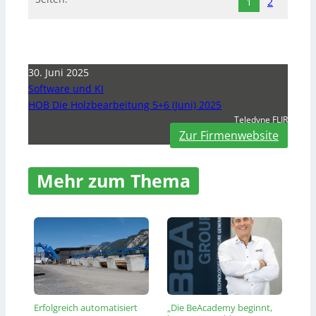
1
2
30. Juni 2025
Software und KI
HOB Die Holzbearbeitung 5+6 (Juni) 2025
Teledyne FLIR
Zur Firmenwebsite
Mehr zum Thema
Erfolgreich automatisiert
„Die BeAcademy beginnt,