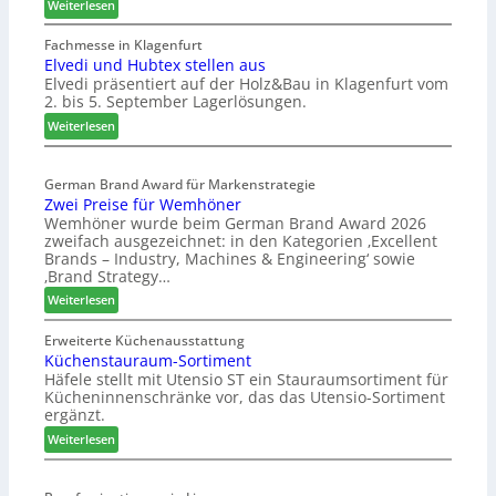
:
Weiterlesen
W
e
Fachmesse in Klagenfurt
Elvedi und Hubtex stellen aus
i
Elvedi präsentiert auf der Holz&Bau in Klagenfurt vom
n
2. bis 5. September Lagerlösungen.
i
g
:
Weiterlesen
p
E
a
l
s
German Brand Award für Markenstrategie
v
Zwei Preise für Wemhöner
s
e
Wemhöner wurde beim German Brand Award 2026
t
d
zweifach ausgezeichnet: in den Kategorien ‚Excellent
F
i
Brands – Industry, Machines & Engineering‘ sowie
ü
u
‚Brand Strategy…
h
n
:
Weiterlesen
r
d
Z
u
H
w
Erweiterte Küchenausstattung
n
u
Küchenstauraum-Sortiment
e
g
b
Häfele stellt mit Utensio ST ein Stauraumsortiment für
i
a
t
Kücheninnenschränke vor, das das Utensio-Sortiment
P
n
e
ergänzt.
r
x
:
e
Weiterlesen
s
K
i
t
ü
s
e