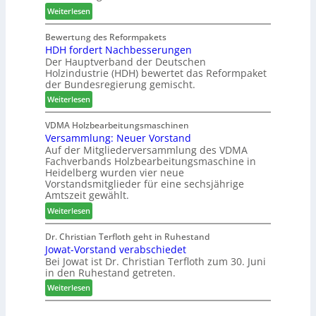
s
:
e
Weiterlesen
s
S
C
l
w
y
h
d
Bewertung des Reformpakets
o
HDH fordert Nachbesserungen
s
a
e
c
Der Hauptverband der Deutschen
t
t
t
h
Holzindustrie (HDH) bewertet das Reformpaket
e
b
B
e
der Bundesregierung gemischt.
m
o
e
n
:
t
Weiterlesen
s
2
H
h
u
0
D
i
VDMA Holzbearbeitungsmaschinen
c
2
Versammlung: Neuer Vorstand
H
l
h
6
Auf der Mitgliederversammlung des VDMA
f
f
e
Fachverbands Holzbearbeitungsmaschine in
o
t
r
Heidelberg wurden vier neue
r
b
z
Vorstandsmitglieder für eine sechsjährige
d
e
a
Amtszeit gewählt.
e
i
h
:
Weiterlesen
r
P
l
V
t
r
e
e
Dr. Christian Terfloth geht in Ruhestand
N
o
n
Jowat-Vorstand verabschiedet
r
a
d
Bei Jowat ist Dr. Christian Terfloth zum 30. Juni
s
c
u
in den Ruhestand getreten.
a
h
k
m
:
Weiterlesen
b
t
m
J
e
s
l
o
s
u