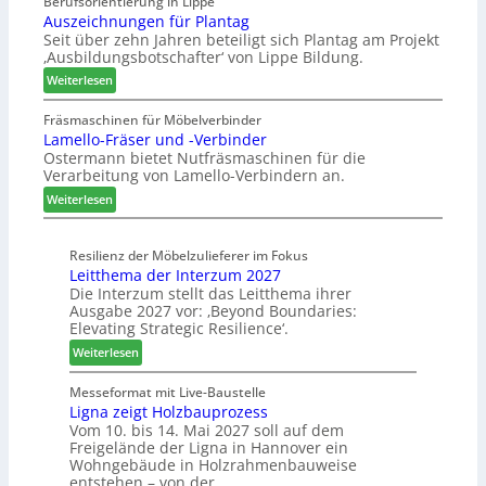
Berufsorientierung in Lippe
c
e
l
Auszeichnungen für Plantag
h
f
l
Seit über zehn Jahren beteiligt sich Plantag am Projekt
e
ü
e
‚Ausbildungsbotschafter‘ von Lippe Bildung.
n
r
n
:
s
Weiterlesen
W
a
A
t
e
u
u
a
Fräsmaschinen für Möbelverbinder
m
s
Lamello-Fräser und -Verbinder
s
u
h
Ostermann bietet Nutfräsmaschinen für die
z
r
ö
Verarbeitung von Lamello-Verbindern an.
e
a
n
i
u
e
:
Weiterlesen
c
m
r
L
h
-
a
n
Resilienz der Möbelzulieferer im Fokus
S
m
Leitthema der Interzum 2027
u
o
e
Die Interzum stellt das Leitthema ihrer
n
r
l
Ausgabe 2027 vor: ‚Beyond Boundaries:
g
t
l
Elevating Strategic Resilience‘.
e
i
o
:
Weiterlesen
n
m
-
L
f
e
F
e
Messeformat mit Live-Baustelle
ü
n
r
Ligna zeigt Holzbauprozess
i
r
t
ä
Vom 10. bis 14. Mai 2027 soll auf dem
t
P
s
Freigelände der Ligna in Hannover ein
t
l
e
Wohngebäude in Holzrahmenbauweise
h
a
r
entstehen – von der…