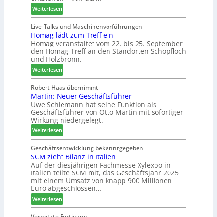
e
n
u
:
Weiterlesen
m
t
n
L
a
a
d
i
Live-Talks und Maschinenvorführungen
d
g
-
Homag lädt zum Treff ein
g
e
V
Homag veranstaltet vom 22. bis 25. September
n
r
e
den Homag-Treff an den Standorten Schopfloch
a
I
r
und Holzbronn.
z
n
b
:
e
Weiterlesen
t
i
H
i
e
n
o
g
Robert Haas übernimmt
r
d
Martin: Neuer Geschäftsführer
m
t
z
e
Uwe Schiemann hat seine Funktion als
a
H
u
r
Geschäftsführer von Otto Martin mit sofortiger
g
o
m
Wirkung niedergelegt.
l
l
2
:
ä
Weiterlesen
z
0
M
d
b
2
a
t
Geschäftsentwicklung bekanntgegeben
a
7
SCM zieht Bilanz in Italien
r
z
u
Auf der diesjährigen Fachmesse Xylexpo in
t
u
p
Italien teilte SCM mit, das Geschäftsjahr 2025
i
m
r
mit einem Umsatz von knapp 900 Millionen
n
T
o
Euro abgeschlossen…
:
r
z
:
Weiterlesen
N
e
e
S
e
f
s
C
Vernetzte Fertigung
u