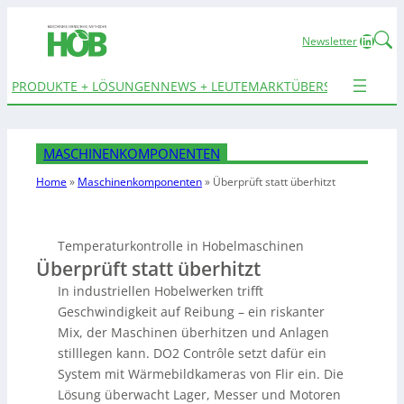
Linked
Newsletter
PRODUKTE + LÖSUNGEN
NEWS + LEUTE
MARKTÜBERSICHTEN
TER
MASCHINENKOMPONENTEN
Home
»
Maschinenkomponenten
»
Überprüft statt überhitzt
Temperaturkontrolle in Hobelmaschinen
Überprüft statt überhitzt
In industriellen Hobelwerken trifft
Geschwindigkeit auf Reibung – ein riskanter
Mix, der Maschinen überhitzen und Anlagen
stilllegen kann. DO2 Contrôle setzt dafür ein
System mit Wärmebildkameras von Flir ein. Die
Lösung überwacht Lager, Messer und Motoren