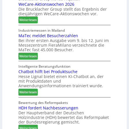
WeCare-Aktionswochen 2026
n
l
f
Die Brucklacher Group stellt das Ergebnis der
t
a
t
diesjährigen WeCare-Aktionswochen vor.
e
n
s
a
:
Weiterlesen
z
f
l
W
i
ü
s
e
Industriemessen in Mailand
n
h
i
MaTec meldet Besucherzahlen
C
I
r
n
Bei ihrer ersten Ausgabe vom 9. bis 12. Juni im
a
t
e
Messezentrum FieraMilano verzeichnete die
t
r
a
r
MaTec fast 45.000 Besucher.
e
e
l
g
:
-
Weiterlesen
i
r
M
A
e
i
a
k
Intelligente Beratungsfunktion
n
e
Chatbot hilft bei Produktsuche
T
t
Hesse Lignal bietet einen KI-Chatbot an, der
r
e
i
mit Produktdaten und
t
c
o
Anwendungsinformationen trainiert wurde.
e
m
n
s
:
e
Weiterlesen
s
S
C
l
w
y
h
d
Bewertung des Reformpakets
o
HDH fordert Nachbesserungen
s
a
e
c
Der Hauptverband der Deutschen
t
t
t
h
Holzindustrie (HDH) bewertet das Reformpaket
e
b
B
e
der Bundesregierung gemischt.
m
o
e
n
:
t
Weiterlesen
s
2