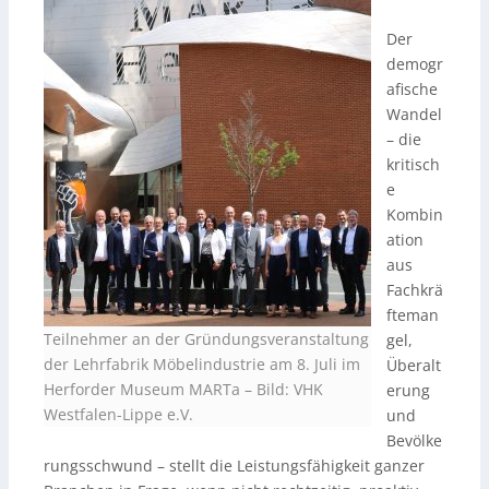
Der
demogr
afische
Wandel
– die
kritisch
e
Kombin
ation
aus
Fachkrä
fteman
Teilnehmer an der Gründungsveranstaltung
gel,
der Lehrfabrik Möbelindustrie am 8. Juli im
Überalt
Herforder Museum MARTa
–
Bild: VHK
erung
Westfalen-Lippe e.V.
und
Bevölke
rungsschwund – stellt die Leistungsfähigkeit ganzer