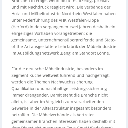
Branchen in Frage, wenn nicht rechtzeitig, proaktiv
und mit Nachdruck reagiert wird. Die Verbände der
Holz- und Möbelindustrie Nordrhein-Westfalen haben
unter Federführung des VHK Westfalen-Lippe
(Herford) in den vergangenen zwei Jahren deshalb ein
ehrgeiziges Vorhaben vorangetrieben: die
gemeinsame, unternehmensübergreifende und State-
of-the-Art ausgestattete Lehrfabrik der Möbelindustrie
im Ausbildungsnetzwerk ‚Bang‘ am Standort Löhne.
Für die deutsche Möbelindustrie, besonders im
Segment Küche weltweit führend und nachgefragt,
werden die Themen Nachwuchssicherung,
Qualifikation und nachhaltige Leistungssicherung
immer drängender. Damit steht die Branche nicht
allein, ist aber im Vergleich zum verarbeitenden
Gewerbe in der Altersstruktur insgesamt besonders
betroffen. Die Möbelverbände als Vertreter
gemeinsamer Brancheninteressen haben deshalb mit
dem Dienstleistungspartner Zeus GmbH (Paderborn)