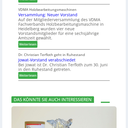
H
h
u
0
D
i
VDMA Holzbearbeitungsmaschinen
c
2
Versammlung: Neuer Vorstand
H
l
h
6
Auf der Mitgliederversammlung des VDMA
f
f
e
Fachverbands Holzbearbeitungsmaschine in
o
t
r
Heidelberg wurden vier neue
r
b
z
Vorstandsmitglieder für eine sechsjährige
d
e
a
Amtszeit gewählt.
e
i
h
:
Weiterlesen
r
P
l
V
t
r
e
e
Dr. Christian Terfloth geht in Ruhestand
N
o
n
Jowat-Vorstand verabschiedet
r
a
d
Bei Jowat ist Dr. Christian Terfloth zum 30. Juni
s
c
u
in den Ruhestand getreten.
a
h
k
m
:
Weiterlesen
b
t
m
J
e
s
l
o
s
u
u
w
s
c
n
a
e
h
DAS KÖNNTE SIE AUCH INTERESSIEREN
g
t
r
e
:
-
u
N
V
n
e
o
g
u
r
e
e
s
n