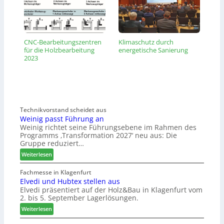
CNC-Bearbeitungszentren
Klimaschutz durch
für die Holzbearbeitung
energetische Sanierung
2023
Technikvorstand scheidet aus
Weinig passt Führung an
Weinig richtet seine Führungsebene im Rahmen des
Programms ‚Transformation 2027‘ neu aus: Die
Gruppe reduziert…
:
Weiterlesen
W
e
Fachmesse in Klagenfurt
Elvedi und Hubtex stellen aus
i
Elvedi präsentiert auf der Holz&Bau in Klagenfurt vom
n
2. bis 5. September Lagerlösungen.
i
g
:
Weiterlesen
p
E