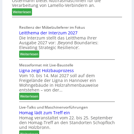
Ostermann bietet Nutfräsmaschinen für die
z
r
ö
Verarbeitung von Lamello-Verbindern an.
e
a
n
i
u
e
:
Weiterlesen
c
m
r
L
h
-
a
n
Resilienz der Möbelzulieferer im Fokus
S
m
Leitthema der Interzum 2027
u
o
e
Die Interzum stellt das Leitthema ihrer
n
r
l
Ausgabe 2027 vor: ‚Beyond Boundaries:
g
t
l
Elevating Strategic Resilience‘.
e
i
o
:
Weiterlesen
n
m
-
L
f
e
F
e
Messeformat mit Live-Baustelle
ü
n
r
Ligna zeigt Holzbauprozess
i
r
t
ä
Vom 10. bis 14. Mai 2027 soll auf dem
t
P
s
Freigelände der Ligna in Hannover ein
t
l
e
Wohngebäude in Holzrahmenbauweise
h
a
r
entstehen – von der…
e
n
u
:
Weiterlesen
m
t
n
L
a
a
d
i
Live-Talks und Maschinenvorführungen
d
g
-
Homag lädt zum Treff ein
g
e
V
Homag veranstaltet vom 22. bis 25. September
n
r
e
den Homag-Treff an den Standorten Schopfloch
a
I
r
und Holzbronn.
z
n
b
:
e
Weiterlesen