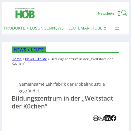
Linked
Newsletter
PRODUKTE + LÖSUNGEN
NEWS + LEUTE
MARKTÜBERSICHTEN
TER
NEWS + LEUTE
Home
»
News + Leute
»
Bildungszentrum in der „Weltstadt der
Küchen“
Gemeinsame Lehrfabrik der Möbelindustrie
gegründet
Bildungszentrum in der „Weltstadt
der Küchen“