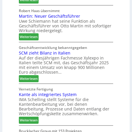
t
i
H
i
e
n
o
g
Robert Haas übernimmt
r
d
Martin: Neuer Geschäftsführer
m
t
z
e
Uwe Schiemann hat seine Funktion als
a
H
u
r
Geschäftsführer von Otto Martin mit sofortiger
g
o
m
Wirkung niedergelegt.
l
l
2
:
ä
Weiterlesen
z
0
M
d
b
2
a
t
Geschäftsentwicklung bekanntgegeben
a
7
SCM zieht Bilanz in Italien
r
z
u
Auf der diesjährigen Fachmesse Xylexpo in
t
u
p
Italien teilte SCM mit, das Geschäftsjahr 2025
i
m
r
mit einem Umsatz von knapp 900 Millionen
n
T
o
Euro abgeschlossen…
:
r
z
:
Weiterlesen
N
e
e
S
e
f
s
C
Vernetzte Fertigung
u
f
s
Kante als integriertes System
M
e
e
IMA Schelling stellt Systeme für die
z
r
i
Kantenbearbeitung vor, bei denen
i
G
n
Bearbeitung, Prozesse und Daten entlang der
e
e
Wertschöpfungskette zusammenwirken.
h
s
:
Weiterlesen
t
c
K
B
h
a
Brucklacher Group mit 153 Projekten
i
ä