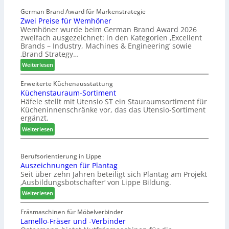
a
l
s
German Brand Award für Markenstrategie
v
Zwei Preise für Wemhöner
s
e
Wemhöner wurde beim German Brand Award 2026
t
d
zweifach ausgezeichnet: in den Kategorien ‚Excellent
F
i
Brands – Industry, Machines & Engineering‘ sowie
ü
u
‚Brand Strategy…
h
n
:
Weiterlesen
r
d
Z
u
H
w
Erweiterte Küchenausstattung
n
u
Küchenstauraum-Sortiment
e
g
b
Häfele stellt mit Utensio ST ein Stauraumsortiment für
i
a
t
Kücheninnenschränke vor, das das Utensio-Sortiment
P
n
e
ergänzt.
r
x
:
e
Weiterlesen
s
K
i
t
ü
s
e
Berufsorientierung in Lippe
c
e
l
Auszeichnungen für Plantag
h
f
l
Seit über zehn Jahren beteiligt sich Plantag am Projekt
e
ü
e
‚Ausbildungsbotschafter‘ von Lippe Bildung.
n
r
n
:
s
Weiterlesen
W
a
A
t
e
u
u
a
Fräsmaschinen für Möbelverbinder
m
s
Lamello-Fräser und -Verbinder
s
u
h