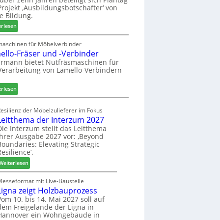
n
e
r
rojekt ‚Ausbildungsbotschafter‘ von
a
n
W
e Bildung.
u
s
e
:
erlesen
s
t
m
A
a
h
u
maschinen für Möbelverbinder
u
ö
ello-Fräser und -Verbinder
s
r
n
z
rmann bietet Nutfräsmaschinen für
a
e
Verarbeitung von Lamello-Verbindern
e
u
r
i
m
c
:
erlesen
-
h
L
S
n
a
o
esilienz der Möbelzulieferer im Fokus
u
m
r
Leitthema der Interzum 2027
n
e
t
Die Interzum stellt das Leitthema
g
l
ihrer Ausgabe 2027 vor: ‚Beyond
i
e
l
Boundaries: Elevating Strategic
m
n
o
Resilience‘.
e
f
-
n
:
Weiterlesen
ü
F
t
L
r
r
e
Messeformat mit Live-Baustelle
P
ä
Ligna zeigt Holzbauprozess
i
l
s
t
Vom 10. bis 14. Mai 2027 soll auf
a
e
dem Freigelände der Ligna in
t
n
r
Hannover ein Wohngebäude in
h
t