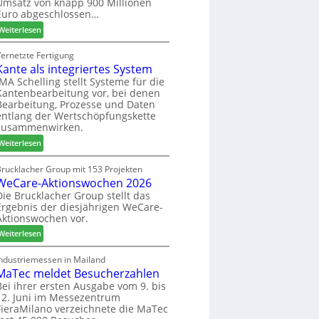
Umsatz von knapp 900 Millionen
:
e
s
Euro abgeschlossen…
N
f
s
:
Weiterlesen
e
f
S
u
e
C
Vernetzte Fertigung
e
i
Kante als integriertes System
M
r
n
z
IMA Schelling stellt Systeme für die
G
Kantenbearbeitung vor, bei denen
i
e
Bearbeitung, Prozesse und Daten
e
s
entlang der Wertschöpfungskette
h
c
zusammenwirken.
t
h
:
Weiterlesen
B
ä
K
i
f
a
Brucklacher Group mit 153 Projekten
l
t
WeCare-Aktionswochen 2026
n
a
s
t
Die Brucklacher Group stellt das
n
f
Ergebnis der diesjährigen WeCare-
e
z
ü
Aktionswochen vor.
a
i
h
l
:
Weiterlesen
n
r
s
W
I
e
i
e
Industriemessen in Mailand
t
r
n
MaTec meldet Besucherzahlen
C
a
t
a
Bei ihrer ersten Ausgabe vom 9. bis
l
e
12. Juni im Messezentrum
r
i
FieraMilano verzeichnete die MaTec
g
e
e