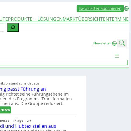
LinkedIn
Newsletter abonnieren
UTE
PRODUKTE + LÖSUNGEN
MARKTÜBERSICHTEN
TERMINE
LinkedIn
Newsletter
ikvorstand scheidet aus
nig passt Führung an
ig richtet seine Führungsebene im
men des Programms ‚Transformation
‘ neu aus: Die Gruppe reduziert…
:
erlesen
W
e
messe in Klagenfurt
edi und Hubtex stellen aus
i
n