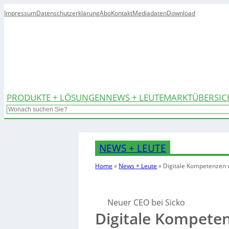
Impressum
Datenschutzerklärung
Abo
Kontakt
Mediadaten
Download
PRODUKTE + LÖSUNGEN
NEWS + LEUTE
MARKTÜBERSIC
Search
NEWS + LEUTE
Home
»
News + Leute
»
Digitale Kompetenzen 
Neuer CEO bei Sicko
Digitale Kompete