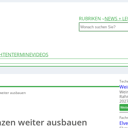
RUBRIKEN
NEWS + LE
Search
HTEN
TERMINE
VIDEOS
Techn
Wei
Wein
weiter ausbauen
Rah
2027
Weit
Fach
nzen weiter ausbauen
Elv