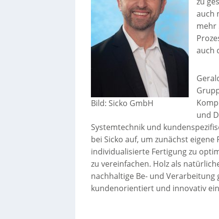
zu ge
auch 
mehr 
Proze
auch d
Gerald
Grupp
Kompe
Bild: Sicko GmbH
und D
Systemtechnik und kundenspezifi
bei Sicko auf, um zunächst eigene
individualisierte Fertigung zu opt
zu vereinfachen. Holz als natürlich
nachhaltige Be- und Verarbeitung 
kundenorientiert und innovativ ein