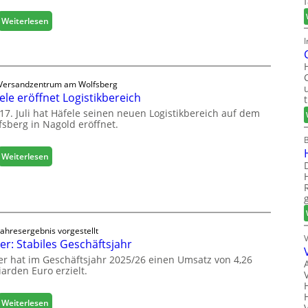
n
s
c
s
:
Weiterlesen
h
e
M
I
e
a
e
s
r
c
ö
Versandzentrum am Wolfsberg
h
r
ele eröffnet Logistikbereich
i
t
n
17. Juli hat Häfele seinen neuen Logistikbereich auf dem
e
fsberg in Nagold eröffnet.
e
r
n
t
b
:
Weiterlesen
Z
a
H
u
u
ä
k
d
f
u
i
e
n
g
l
f
i
Jahresergebnis vorgestellt
e
t
er: Stabiles Geschäftsjahr
t
e
a
er hat im Geschäftsjahr 2025/26 einen Umsatz von 4,26
r
l
iarden Euro erzielt.
ö
i
f
s
f
:
Weiterlesen
i