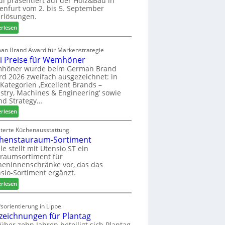
di präsentiert auf der Holz&Bau in
enfurt vom 2. bis 5. September
i
rlösungen.
g
p
:
erlesen
a
E
s
l
an Brand Award für Markenstrategie
s
v
i Preise für Wemhöner
t
e
höner wurde beim German Brand
F
d
d 2026 zweifach ausgezeichnet: in
ü
i
Kategorien ‚Excellent Brands –
h
u
stry, Machines & Engineering‘ sowie
r
n
nd Strategy…
u
d
:
erlesen
n
H
Z
g
u
w
iterte Küchenausstattung
a
b
henstauraum-Sortiment
e
n
t
i
le stellt mit Utensio ST ein
e
raumsortiment für
P
x
eninnenschränke vor, das das
r
s
sio-Sortiment ergänzt.
e
t
:
i
erlesen
e
K
s
l
ü
e
sorientierung in Lippe
l
c
f
zeichnungen für Plantag
e
h
ü
 über zehn Jahren beteiligt sich Plantag