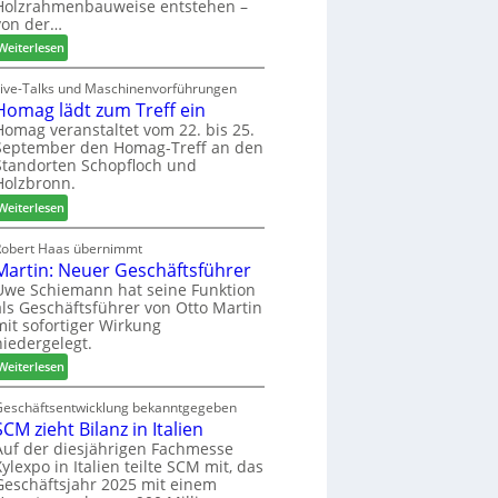
u
Holzrahmenbauweise entstehen –
e
a
n
von der…
m
g
d
:
Weiterlesen
a
-
L
d
V
i
Live-Talks und Maschinenvorführungen
e
e
Homag lädt zum Treff ein
g
r
r
n
Homag veranstaltet vom 22. bis 25.
I
b
September den Homag-Treff an den
a
n
i
Standorten Schopfloch und
z
t
Holzbronn.
n
e
e
d
:
i
Weiterlesen
r
e
H
g
z
r
o
t
Robert Haas übernimmt
u
Martin: Neuer Geschäftsführer
m
H
m
a
o
Uwe Schiemann hat seine Funktion
2
als Geschäftsführer von Otto Martin
g
l
0
mit sofortiger Wirkung
l
z
2
niedergelegt.
ä
b
7
:
d
Weiterlesen
a
M
t
u
a
z
Geschäftsentwicklung bekanntgegeben
p
SCM zieht Bilanz in Italien
r
u
r
t
m
Auf der diesjährigen Fachmesse
o
Xylexpo in Italien teilte SCM mit, das
i
T
z
Geschäftsjahr 2025 mit einem
n
r
e