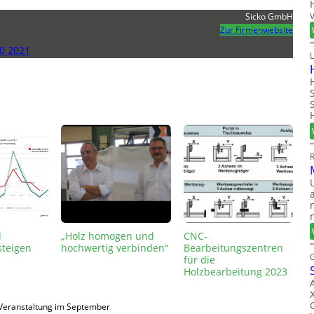
Sicko GmbH
Zur Firmenwebsite
0 2021
d
„Holz homogen und
CNC-
steigen
hochwertig verbinden“
Bearbeitungszentren
für die
Holzbearbeitung 2023
Veranstaltung im September