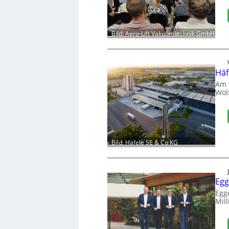
Bild: Aero-Lift Vakuumtechnik GmbH
Häf
Am 
Wol
Bild: Häfele SE & Co KG
Egg
Egg
Mill