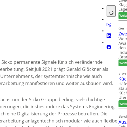
Elve
Klag
Lage
Weit
Germ
Zwe
Wem
Awar
den 
Indu
‚Bra
 Sicko permanente Signale für sich verändernde
Weit
arbeitung. Seit Juli 2021 prägt Gerald Glöckner als
Erwe
s Unternehmens, der systemtechnische wie auch
Küc
erarbeitung manifestieren und weiter ausbauen wird.
Häfe
Stau
Küch
Uten
achstum der Sicko Gruppe bedingt vielschichtige
Weit
derungen, die insbesondere das Systems Engineering
ch eine Digitalisierung der Prozesse betreffen. Die
Beruf
erarbeitung anlagentechnisch modular wie auch flexibel
Aus
Seit