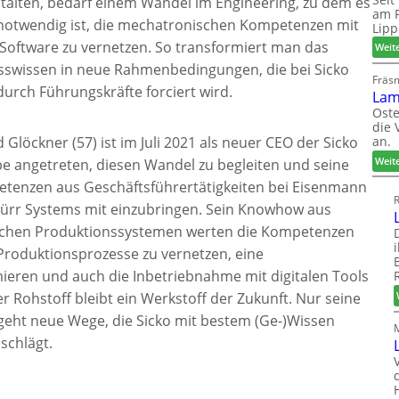
stalten, bedarf einem Wandel im Engineering, zu dem es
am P
notwendig ist, die mechatronischen Kompetenzen mit
Lipp
Software zu vernetzen. So transformiert man das
Weit
sswissen in neue Rahmenbedingungen, die bei Sicko
Fräs
urch Führungskräfte forciert wird.
Lam
Oste
die 
an.
 Glöckner (57) ist im Juli 2021 als neuer CEO der Sicko
Weit
e angetreten, diesen Wandel zu begleiten und seine
tenzen aus Geschäftsführertätigkeiten bei Eisenmann
R
ürr Systems mit einzubringen. Sein Knowhow aus
schen Produktionssystemen werten die Kompetenzen
 Produktionsprozesse zu vernetzen, eine
imieren und auch die Inbetriebnahme mit digitalen Tools
er Rohstoff bleibt ein Werkstoff der Zukunft. Nur seine
geht neue Wege, die Sicko mit bestem (Ge-)Wissen
schlägt.