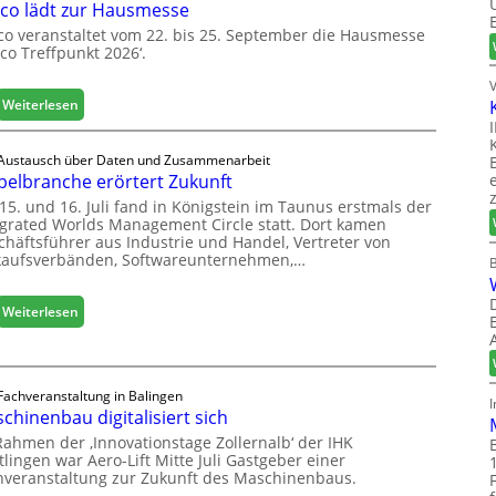
co lädt zur Hausmesse
co veranstaltet vom 22. bis 25. September die Hausmesse
co Treffpunkt 2026‘.
:
Weiterlesen
L
e
Austausch über Daten und Zusammenarbeit
u
elbranche erörtert Zukunft
c
15. und 16. Juli fand in Königstein im Taunus erstmals der
o
egrated Worlds Management Circle statt. Dort kamen
l
chäftsführer aus Industrie und Handel, Vertreter von
ä
kaufsverbänden, Softwareunternehmen,…
d
t
:
Weiterlesen
z
M
u
ö
r
b
H
e
Fachveranstaltung in Balingen
a
chinenbau digitalisiert sich
l
u
b
s
Rahmen der ‚Innovationstage Zollernalb‘ der IHK
r
lingen war Aero-Lift Mitte Juli Gastgeber einer
m
hveranstaltung zur Zukunft des Maschinenbaus.
a
e