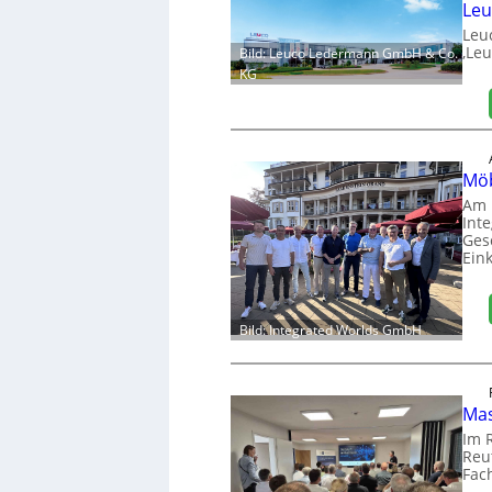
Leu
Leu
‚Leu
Bild: Leuco Ledermann GmbH & Co.
KG
Möb
Am 
Int
Ges
Ein
Bild: Integrated Worlds GmbH
Mas
Im 
Reut
Fac