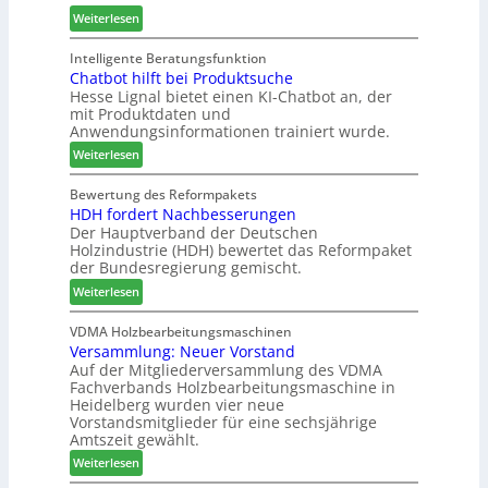
l
e
e
:
-
Weiterlesen
a
r
r
M
A
n
u
a
k
Intelligente Beratungsfunktion
t
n
Chatbot hilft bei Produktsuche
T
t
a
Hesse Lignal bietet einen KI-Chatbot an, der
d
e
i
mit Produktdaten und
g
-
c
o
Anwendungsinformationen trainiert wurde.
V
m
n
e
:
e
Weiterlesen
s
r
C
l
w
b
h
d
Bewertung des Reformpakets
o
HDH fordert Nachbesserungen
i
a
e
c
Der Hauptverband der Deutschen
n
t
t
h
Holzindustrie (HDH) bewertet das Reformpaket
d
b
B
e
der Bundesregierung gemischt.
e
o
e
n
:
r
t
Weiterlesen
s
2
H
h
u
0
D
i
VDMA Holzbearbeitungsmaschinen
c
2
Versammlung: Neuer Vorstand
H
l
h
6
Auf der Mitgliederversammlung des VDMA
f
f
e
Fachverbands Holzbearbeitungsmaschine in
o
t
r
Heidelberg wurden vier neue
r
b
z
Vorstandsmitglieder für eine sechsjährige
d
e
a
Amtszeit gewählt.
e
i
h
:
Weiterlesen
r
P
l
V
t
r
e