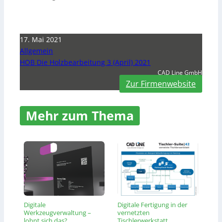
17. Mai 2021
Allgemein
HOB Die Holzbearbeitung 3 (April) 2021
CAD Line GmbH
Zur Firmenwebsite
Mehr zum Thema
Digitale
Digitale Fertigung in der
Werkzeugverwaltung –
vernetzten
lohnt sich das?
Tischlerwerkstatt