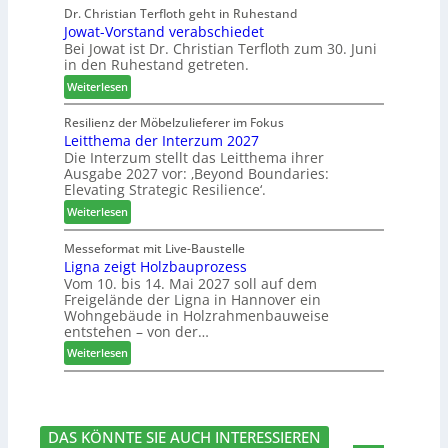
e
Dr. Christian Terfloth geht in Ruhestand
N
o
n
Jowat-Vorstand verabschiedet
r
a
d
Bei Jowat ist Dr. Christian Terfloth zum 30. Juni
s
c
u
in den Ruhestand getreten.
a
h
k
m
:
Weiterlesen
b
t
m
J
e
s
l
o
Resilienz der Möbelzulieferer im Fokus
s
u
u
Leitthema der Interzum 2027
w
s
c
n
Die Interzum stellt das Leitthema ihrer
a
e
h
Ausgabe 2027 vor: ‚Beyond Boundaries:
g
t
r
e
Elevating Strategic Resilience‘.
:
-
u
N
:
V
Weiterlesen
n
e
L
o
g
u
e
r
Messeformat mit Live-Baustelle
e
e
Ligna zeigt Holzbauprozess
i
s
n
Vom 10. bis 14. Mai 2027 soll auf dem
r
t
t
Freigelände der Ligna in Hannover ein
V
t
a
Wohngebäude in Holzrahmenbauweise
o
h
n
entstehen – von der…
r
e
d
:
Weiterlesen
s
m
v
L
t
a
e
i
a
d
r
g
n
e
a
n
d
r
b
DAS KÖNNTE SIE AUCH INTERESSIEREN
a
I
s