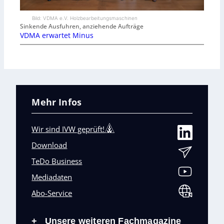
Bild: VDMA e.V. Holzbearbeitungsmaschinen
Sinkende Ausfuhren, anziehende Aufträge
VDMA erwartet Minus
Mehr Infos
Wir sind IVW geprüft!
Download
TeDo Business
Mediadaten
Abo-Service
Unsere weiteren Fachmagazine
+