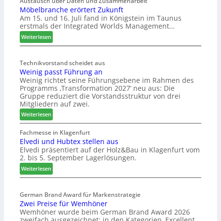
e
Austausch über Daten und Zusammenarbeit
Möbelbranche erörtert Zukunft
u
Am 15. und 16. Juli fand in Königstein im Taunus
c
erstmals der Integrated Worlds Management…
o
l
:
Weiterlesen
ä
M
d
ö
t
Technikvorstand scheidet aus
b
Weinig passt Führung an
z
e
Weinig richtet seine Führungsebene im Rahmen des
u
l
Programms ‚Transformation 2027‘ neu aus: Die
r
b
Gruppe reduziert die Vorstandsstruktur von drei
H
r
Mitgliedern auf zwei.
a
a
:
Weiterlesen
u
n
W
s
c
e
Fachmesse in Klagenfurt
m
h
Elvedi und Hubtex stellen aus
i
e
e
Elvedi präsentiert auf der Holz&Bau in Klagenfurt vom
n
s
e
2. bis 5. September Lagerlösungen.
i
s
r
g
:
Weiterlesen
e
ö
p
E
r
a
l
t
s
German Brand Award für Markenstrategie
v
e
Zwei Preise für Wemhöner
s
e
r
Wemhöner wurde beim German Brand Award 2026
t
d
t
zweifach ausgezeichnet: in den Kategorien ‚Excellent
F