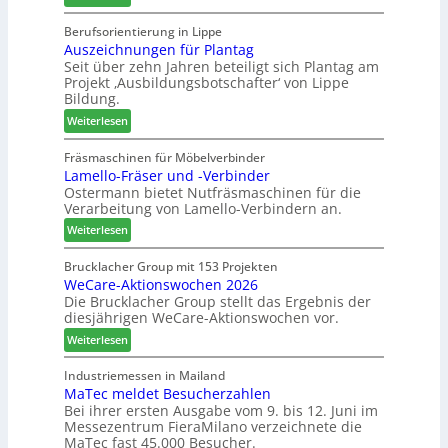
M
d
S
a
t
Berufsorientierung in Lippe
o
Auszeichnungen für Plantag
r
z
r
Seit über zehn Jahren beteiligt sich Plantag am
t
u
t
Projekt ‚Ausbildungsbotschafter‘ von Lippe
i
m
i
Bildung.
n
T
m
:
:
Weiterlesen
r
e
A
N
e
n
u
e
Fräsmaschinen für Möbelverbinder
f
t
Lamello-Fräser und -Verbinder
s
u
f
Ostermann bietet Nutfräsmaschinen für die
z
e
e
Verarbeitung von Lamello-Verbindern an.
e
r
i
i
G
n
:
Weiterlesen
c
e
L
h
s
a
Brucklacher Group mit 153 Projekten
n
c
WeCare-Aktionswochen 2026
m
u
Die Brucklacher Group stellt das Ergebnis der
h
e
diesjährigen WeCare-Aktionswochen vor.
n
ä
l
g
f
l
:
Weiterlesen
e
t
o
W
n
s
-
e
Industriemessen in Mailand
f
f
F
MaTec meldet Besucherzahlen
C
ü
ü
r
Bei ihrer ersten Ausgabe vom 9. bis 12. Juni im
a
Messezentrum FieraMilano verzeichnete die
r
h
ä
r
MaTec fast 45.000 Besucher.
P
r
s
e