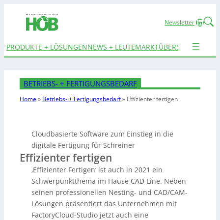
Linked
Newsletter
PRODUKTE + LÖSUNGEN
NEWS + LEUTE
MARKTÜBERSICHTEN
TER
BETRIEBS- + FERTIGUNGSBEDARF
Home
»
Betriebs- + Fertigungsbedarf
»
Effizienter fertigen
Cloudbasierte Software zum Einstieg in die
digitale Fertigung für Schreiner
Effizienter fertigen
‚Effizienter Fertigen‘ ist auch in 2021 ein
Schwerpunktthema im Hause CAD Line. Neben
seinen professionellen Nesting- und CAD/CAM-
Lösungen präsentiert das Unternehmen mit
FactoryCloud-Studio jetzt auch eine