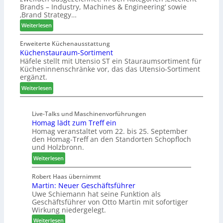
i
Z
Brands – Industry, Machines & Engineering‘ sowie
ü
u
u
‚Brand Strategy…
h
n
k
:
Weiterlesen
r
d
u
Z
u
H
n
w
Erweiterte Küchenausstattung
n
u
f
Küchenstauraum-Sortiment
e
g
b
t
Häfele stellt mit Utensio ST ein Stauraumsortiment für
i
a
t
Kücheninnenschränke vor, das das Utensio-Sortiment
P
n
e
ergänzt.
r
x
:
e
Weiterlesen
s
K
i
t
ü
s
e
Live-Talks und Maschinenvorführungen
c
e
l
Homag lädt zum Treff ein
h
f
l
Homag veranstaltet vom 22. bis 25. September
e
ü
e
den Homag-Treff an den Standorten Schopfloch
n
r
n
und Holzbronn.
s
W
a
:
Weiterlesen
t
e
u
H
a
m
s
o
Robert Haas übernimmt
u
h
Martin: Neuer Geschäftsführer
m
r
ö
Uwe Schiemann hat seine Funktion als
a
a
n
Geschäftsführer von Otto Martin mit sofortiger
g
u
e
Wirkung niedergelegt.
l
m
r
:
ä
Weiterlesen
-