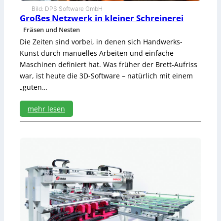
Bild: DPS Software GmbH
Großes Netzwerk in kleiner Schreinerei
Fräsen und Nesten
Die Zeiten sind vorbei, in denen sich Handwerks-
Kunst durch manuelles Arbeiten und einfache
Maschinen definiert hat. Was früher der Brett-Aufriss
war, ist heute die 3D-Software – natürlich mit einem
„guten…
mehr lesen
:
G
r
o
ß
e
s
N
e
t
z