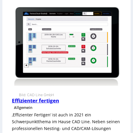
E
r
s
t
d
i
e
D
e
t
a
i
l
s
m
a
c
Bild: CAD Line GmbH
Effizienter fertigen
h
e
Allgemein
n
‚Effizienter Fertigen‘ ist auch in 2021 ein
d
Schwerpunktthema im Hause CAD Line. Neben seinen
a
s
professionellen Nesting- und CAD/CAM-Lösungen