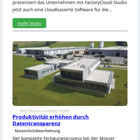
G
präsentiert das Unternehmen mit FactoryCloud-Studio
a
jetzt auch eine cloudbasierte Software für die…
n
z
mehr lesen
e
p
:
e
E
r
ff
f
i
e
z
k
i
t
e
“
n
t
e
r
f
e
r
Bild: Mosser Leimholz GmbH
t
Produktivität erhöhen durch
i
Datentransparenz
g
Massivholzbearbeitung
e
Der komplette Fertigungsprozess bei der Mosser
n