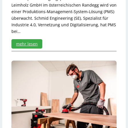
Leimholz GmbH im österreichischen Randegg wird von
einer Produktions-Management-System-Lösung (PMS)
überwacht. Schmid Engineering (SE), Spezialist für
Industrie 4.0, Vernetzung und Digitalisierung, hat PMS
bei…
mehr lesen
:
P
r
o
d
u
k
t
i
v
i
t
ä
t
e