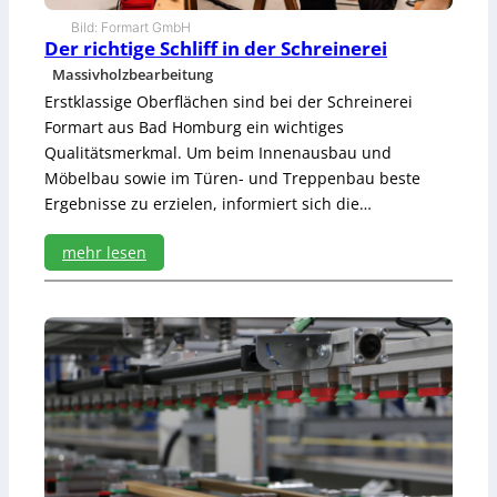
r
Bild: Formart GmbH
h
Der richtige Schliff in der Schreinerei
ö
Massivholzbearbeitung
h
Erstklassige Oberflächen sind bei der Schreinerei
e
n
Formart aus Bad Homburg ein wichtiges
d
Qualitätsmerkmal. Um beim Innenausbau und
u
Möbelbau sowie im Türen- und Treppenbau beste
r
Ergebnisse zu erzielen, informiert sich die…
c
h
D
mehr lesen
a
:
t
D
e
e
n
r
t
r
r
i
a
c
n
h
s
t
p
i
a
g