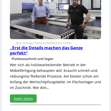
r
b
o
h
r
e
n
i
m
Bild: Homag Plattenaufteiltechnik GmbH
D
„Erst die Details machen das Ganze
u
perfekt“
r
Plattenzuschnitt und Sägen
c
h
Wer sich als holzbearbeitender Betrieb in der
l
Möbelfertigung behaupten will, braucht schnell und
a
reibungslos fließende Prozesse. Am besten schon am
u
Anfang der Wertschöpfungskette: im Flächenlager und
f
im Zuschnitt. Wie dies…
mehr lesen
:
„