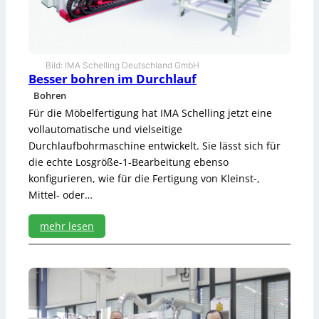
w
e
r
k
i
Bild: IMA Schelling Deutschland GmbH
n
Besser bohren im Durchlauf
k
Bohren
l
Für die Möbelfertigung hat IMA Schelling jetzt eine
e
i
vollautomatische und vielseitige
n
Durchlaufbohrmaschine entwickelt. Sie lässt sich für
e
die echte Losgröße-1-Bearbeitung ebenso
r
konfigurieren, wie für die Fertigung von Kleinst-,
S
Mittel- oder…
c
h
r
mehr lesen
e
:
i
B
n
e
e
s
r
s
e
e
i