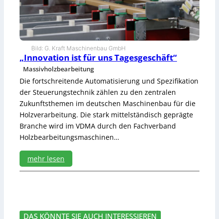
r
e
e
S
n
c
z
h
l
Bild: G. Kraft Maschinenbau GmbH
i
„Innovation ist für uns Tagesgeschäft“
f
Massivholzbearbeitung
f
Die fortschreitende Automatisierung und Spezifikation
i
n
der Steuerungstechnik zählen zu den zentralen
d
Zukunftsthemen im deutschen Maschinenbau für die
e
Holzverarbeitung. Die stark mittelständisch geprägte
r
Branche wird im VDMA durch den Fachverband
S
Holzbearbeitungsmaschinen…
c
h
r
mehr lesen
e
:
i
„
n
I
e
n
r
n
e
DAS KÖNNTE SIE AUCH INTERESSIEREN
o