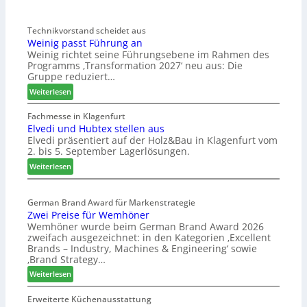
Technikvorstand scheidet aus
Weinig passt Führung an
Weinig richtet seine Führungsebene im Rahmen des
Programms ‚Transformation 2027‘ neu aus: Die
Gruppe reduziert…
:
Weiterlesen
W
e
Fachmesse in Klagenfurt
Elvedi und Hubtex stellen aus
i
Elvedi präsentiert auf der Holz&Bau in Klagenfurt vom
n
2. bis 5. September Lagerlösungen.
i
g
:
Weiterlesen
p
E
a
l
s
German Brand Award für Markenstrategie
v
Zwei Preise für Wemhöner
s
e
Wemhöner wurde beim German Brand Award 2026
t
d
zweifach ausgezeichnet: in den Kategorien ‚Excellent
F
i
Brands – Industry, Machines & Engineering‘ sowie
ü
u
‚Brand Strategy…
h
n
:
Weiterlesen
r
d
Z
u
H
w
Erweiterte Küchenausstattung
n
u