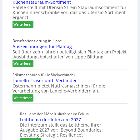
Küchenstauraum-Sortiment
e
g
b
Häfele stellt mit Utensio ST ein Stauraumsortiment für
i
a
t
Kücheninnenschränke vor, das das Utensio-Sortiment
P
n
e
ergänzt.
r
x
:
e
Weiterlesen
s
K
i
t
ü
s
e
Berufsorientierung in Lippe
c
e
l
Auszeichnungen für Plantag
h
f
l
Seit über zehn Jahren beteiligt sich Plantag am Projekt
e
ü
e
‚Ausbildungsbotschafter‘ von Lippe Bildung.
n
r
n
:
s
Weiterlesen
W
a
A
t
e
u
u
a
Fräsmaschinen für Möbelverbinder
m
s
Lamello-Fräser und -Verbinder
s
u
h
Ostermann bietet Nutfräsmaschinen für die
z
r
ö
Verarbeitung von Lamello-Verbindern an.
e
a
n
i
u
e
:
Weiterlesen
c
m
r
L
h
-
a
n
Resilienz der Möbelzulieferer im Fokus
S
m
Leitthema der Interzum 2027
u
o
e
Die Interzum stellt das Leitthema ihrer
n
r
l
Ausgabe 2027 vor: ‚Beyond Boundaries:
g
t
l
Elevating Strategic Resilience‘.
e
i
o