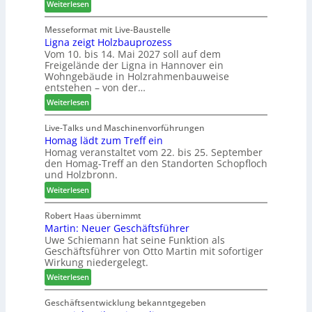
:
Weiterlesen
n
m
-
L
f
e
F
e
Messeformat mit Live-Baustelle
ü
n
r
Ligna zeigt Holzbauprozess
i
r
t
ä
Vom 10. bis 14. Mai 2027 soll auf dem
t
P
s
Freigelände der Ligna in Hannover ein
t
l
e
Wohngebäude in Holzrahmenbauweise
h
a
r
entstehen – von der…
e
n
u
:
Weiterlesen
m
t
n
L
a
a
d
i
Live-Talks und Maschinenvorführungen
d
g
-
Homag lädt zum Treff ein
g
e
V
Homag veranstaltet vom 22. bis 25. September
n
r
e
den Homag-Treff an den Standorten Schopfloch
a
I
r
und Holzbronn.
z
n
b
:
e
Weiterlesen
t
i
H
i
e
n
o
g
Robert Haas übernimmt
r
d
Martin: Neuer Geschäftsführer
m
t
z
e
Uwe Schiemann hat seine Funktion als
a
H
u
r
Geschäftsführer von Otto Martin mit sofortiger
g
o
m
Wirkung niedergelegt.
l
l
2
:
ä
Weiterlesen
z
0
M
d
b
2
a
t
Geschäftsentwicklung bekanntgegeben
a
7