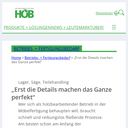
Linked
Newsletter
PRODUKTE + LÖSUNGEN
NEWS + LEUTE
MARKTÜBERSICHTEN
TER
BETRIEBS- + FERTIGUNGSBEDARF
Home
»
Betriebs- + Fertigungsbedarf
»
„Erst die Details machen
das Ganze perfekt“
Lager, Säge, Teilehandling
„Erst die Details machen das Ganze
perfekt“
Wer sich als holzbearbeitender Betrieb in der
Möbelfertigung behaupten will, braucht
schnell und reibungslos fließende Prozesse.
Am besten schon am Anfang der