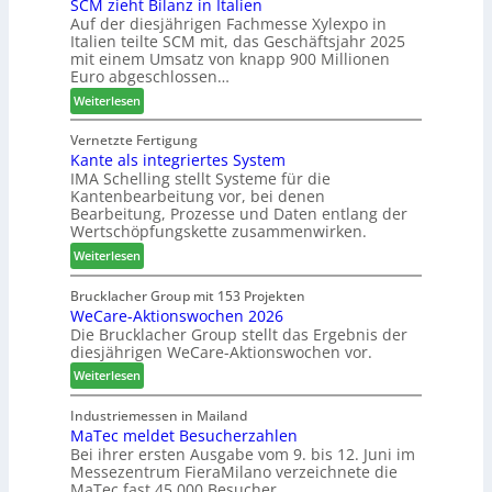
SCM zieht Bilanz in Italien
r
z
u
Auf der diesjährigen Fachmesse Xylexpo in
t
u
p
Italien teilte SCM mit, das Geschäftsjahr 2025
i
m
r
mit einem Umsatz von knapp 900 Millionen
n
T
o
Euro abgeschlossen…
:
r
z
:
Weiterlesen
N
e
e
S
e
f
s
C
Vernetzte Fertigung
u
f
s
Kante als integriertes System
M
e
e
IMA Schelling stellt Systeme für die
z
r
i
Kantenbearbeitung vor, bei denen
i
G
n
Bearbeitung, Prozesse und Daten entlang der
e
e
Wertschöpfungskette zusammenwirken.
h
s
:
Weiterlesen
t
c
K
B
h
a
Brucklacher Group mit 153 Projekten
i
ä
WeCare-Aktionswochen 2026
n
l
f
Die Brucklacher Group stellt das Ergebnis der
t
a
t
diesjährigen WeCare-Aktionswochen vor.
e
n
s
a
:
Weiterlesen
z
f
l
W
i
ü
s
e
Industriemessen in Mailand
n
h
i
MaTec meldet Besucherzahlen
C
I
r
n
Bei ihrer ersten Ausgabe vom 9. bis 12. Juni im
a
t
e
Messezentrum FieraMilano verzeichnete die
t
r
a
r
MaTec fast 45.000 Besucher.
e