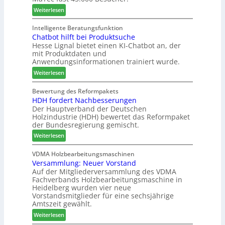
e
l
g
:
-
Weiterlesen
i
r
M
A
e
i
a
k
Intelligente Beratungsfunktion
n
e
Chatbot hilft bei Produktsuche
T
t
Hesse Lignal bietet einen KI-Chatbot an, der
r
e
i
mit Produktdaten und
t
c
o
Anwendungsinformationen trainiert wurde.
e
m
n
s
:
e
Weiterlesen
s
S
C
l
w
y
h
d
Bewertung des Reformpakets
o
HDH fordert Nachbesserungen
s
a
e
c
Der Hauptverband der Deutschen
t
t
t
h
Holzindustrie (HDH) bewertet das Reformpaket
e
b
B
e
der Bundesregierung gemischt.
m
o
e
n
:
t
Weiterlesen
s
2
H
h
u
0
D
i
VDMA Holzbearbeitungsmaschinen
c
2
Versammlung: Neuer Vorstand
H
l
h
6
Auf der Mitgliederversammlung des VDMA
f
f
e
Fachverbands Holzbearbeitungsmaschine in
o
t
r
Heidelberg wurden vier neue
r
b
z
Vorstandsmitglieder für eine sechsjährige
d
e
a
Amtszeit gewählt.
e
i
h
:
Weiterlesen
r
P
l
V