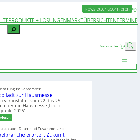
LinkedIn
Newsletter abonnieren
UTE
PRODUKTE + LÖSUNGEN
MARKTÜBERSICHTEN
TERMINE
LinkedIn
Newsletter
nstaltung im September
co lädt zur Hausmesse
o veranstaltet vom 22. bis 25.
tember die Hausmesse ‚Leuco
fpunkt 2026‘.
:
erlesen
L
e
ausch über Daten und Zusammenarbeit
elbranche erörtert Zukunft
u
c