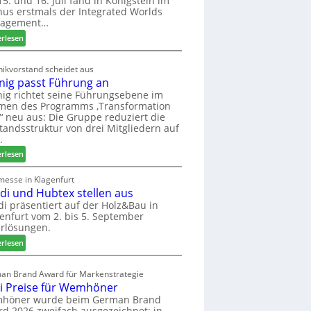
5. und 16. Juli fand in Königstein im
us erstmals der Integrated Worlds
o
agement…
l
ä
:
erlesen
d
M
t
ö
ikvorstand scheidet aus
z
b
nig passt Führung an
u
e
ig richtet seine Führungsebene im
r
l
men des Programms ‚Transformation
H
b
‘ neu aus: Die Gruppe reduziert die
a
r
tandsstruktur von drei Mitgliedern auf
u
a
.
s
n
:
erlesen
m
c
W
e
h
e
messe in Klagenfurt
s
e
edi und Hubtex stellen aus
i
s
e
n
di präsentiert auf der Holz&Bau in
e
r
enfurt vom 2. bis 5. September
i
ö
rlösungen.
g
r
p
:
erlesen
t
a
E
e
s
l
an Brand Award für Markenstrategie
r
s
v
i Preise für Wemhöner
t
t
e
höner wurde beim German Brand
Z
F
d
d 2026 zweifach ausgezeichnet: in