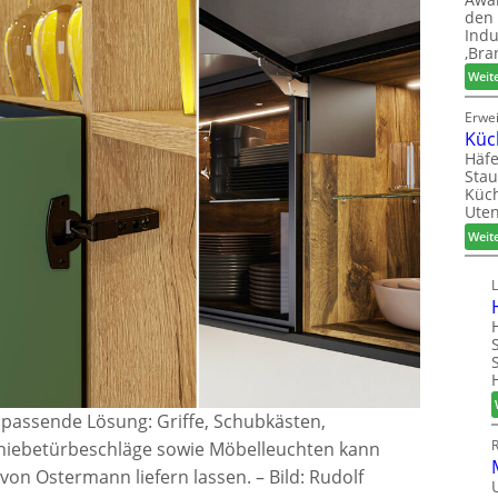
den 
Indu
‚Bra
Weit
Erwe
Küc
Häfe
Stau
Küch
Uten
Weit
passende Lösung: Griffe, Schubkästen,
chiebetürbeschläge sowie Möbelleuchten kann
 von Ostermann liefern lassen.
–
Bild: Rudolf