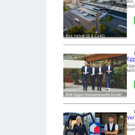
Am 
Wol
Bild: Häfele SE & Co KG
Egg
Egg
Mill
Bild: Egger Holzwerkstoffe GmbH
Ver
Sus
Kom