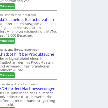
Aktionswochen vor.
l
n
f
o
f
ü
:
Weiterlesen
-
ü
h
W
F
r
r
e
Industriemessen in Mailand
r
P
MaTec meldet Besucherzahlen
e
C
ä
l
r
a
Bei ihrer ersten Ausgabe vom 9. bis
s
12. Juni im Messezentrum
a
r
FieraMilano verzeichnete die MaTec
e
n
e
fast 45.000 Besucher.
r
t
-
u
a
:
A
Weiterlesen
n
g
M
k
d
a
t
ntelligente Beratungsfunktion
-
Chatbot hilft bei Produktsuche
T
i
V
e
o
Hesse Lignal bietet einen KI-
Chatbot an, der mit Produktdaten
e
c
n
und Anwendungsinformationen
r
m
s
trainiert wurde.
b
e
w
i
:
l
Weiterlesen
o
n
C
d
c
d
h
e
Bewertung des Reformpakets
h
HDH fordert Nachbesserungen
e
a
t
e
r
t
B
Der Hauptverband der Deutschen
n
Holzindustrie (HDH) bewertet das
b
e
2
Reformpaket der Bundesregierung
o
s
0
gemischt.
t
u
2