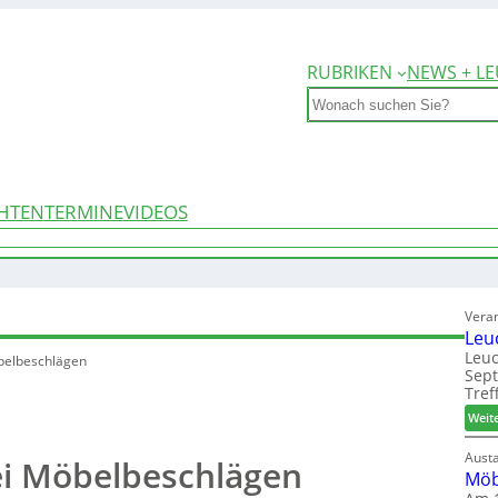
RUBRIKEN
NEWS + LE
Search
HTEN
TERMINE
VIDEOS
Vera
Leu
Leuc
belbeschlägen
Sep
Tref
Weit
Aust
i Möbelbeschlägen
Möb