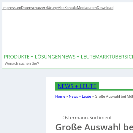
Impressum
Datenschutzerklärung
Abo
Kontakt
Mediadaten
Download
PRODUKTE + LÖSUNGEN
NEWS + LEUTE
MARKTÜBERSIC
Search
NEWS + LEUTE
Home
»
News + Leute
»
Große Auswahl bei Mö
Ostermann-Sortiment
Große Auswahl be