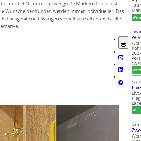
Am 1
rbeitern bei Ostermann zwei große Marken für die Just-
Taun
Man
 Die Wünsche der Kunden werden immer individueller. Das
Weit
bst ausgefallene Lösungen schnell zu realisieren, ist die
ternative.
Techn
Wei
Wein
Rah
2027
Vors
zwei
Weit
Fach
Elv
Elve
Klag
Lage
Weit
Germ
Zwe
Wem
Awar