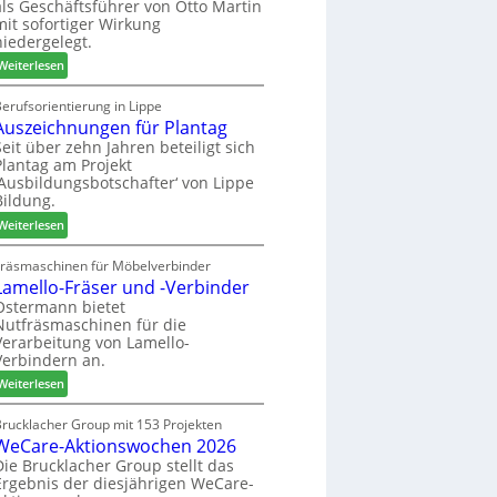
als Geschäftsführer von Otto Martin
g
m
mit sofortiger Wirkung
l
-
niedergelegt.
ä
S
:
d
Weiterlesen
o
M
t
r
a
z
erufsorientierung in Lippe
t
Auszeichnungen für Plantag
r
u
i
t
m
Seit über zehn Jahren beteiligt sich
m
Plantag am Projekt
i
T
e
‚Ausbildungsbotschafter‘ von Lippe
n
r
n
Bildung.
:
e
t
:
N
Weiterlesen
f
A
e
f
u
u
Fräsmaschinen für Möbelverbinder
e
Lamello-Fräser und -Verbinder
s
e
i
z
r
Ostermann bietet
n
Nutfräsmaschinen für die
e
G
Verarbeitung von Lamello-
i
e
Verbindern an.
c
s
:
h
Weiterlesen
c
L
n
h
a
u
Brucklacher Group mit 153 Projekten
ä
WeCare-Aktionswochen 2026
m
n
f
e
g
Die Brucklacher Group stellt das
t
Ergebnis der diesjährigen WeCare-
l
e
s