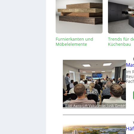
Furnierkanten und
Trends für d
Möbelelemente
Küchenbau
Mas
Im 
Reut
Fac
Bild: Aero-Lift Vakuumtechnik GmbH
Häf