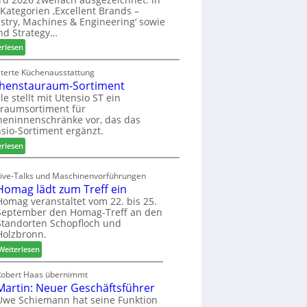
u
ü
i
Kategorien ‚Excellent Brands –
k
h
u
stry, Machines & Engineering‘ sowie
u
r
n
nd Strategy…
n
u
d
:
erlesen
f
n
H
Z
t
g
u
w
iterte Küchenausstattung
a
b
henstauraum-Sortiment
e
n
t
i
le stellt mit Utensio ST ein
e
raumsortiment für
P
x
eninnenschränke vor, das das
r
s
sio-Sortiment ergänzt.
e
t
:
i
erlesen
e
K
s
l
ü
e
Live-Talks und Maschinenvorführungen
l
c
f
Homag lädt zum Treff ein
e
h
ü
Homag veranstaltet vom 22. bis 25.
n
e
r
September den Homag-Treff an den
a
n
W
Standorten Schopfloch und
u
s
e
Holzbronn.
s
t
m
:
Weiterlesen
a
h
H
u
ö
o
Robert Haas übernimmt
r
n
Martin: Neuer Geschäftsführer
m
a
e
a
Uwe Schiemann hat seine Funktion
u
r