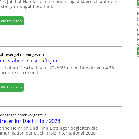
n
17. Juli hat Häfele seinen neuen Logistikbereich auf dem
fsberg in Nagold eröffnet.
e
n
b
:
Weiterlesen
a
H
u
ä
d
f
i
e
g
l
i
Jahresergebnis vorgestellt
e
er: Stabiles Geschäftsjahr
t
e
a
er hat im Geschäftsjahr 2025/26 einen Umsatz von 4,26
r
l
iarden Euro erzielt.
ö
i
f
s
f
:
Weiterlesen
i
n
E
e
e
g
r
t
g
t
L
e
s
o
Messegesichter vorgestellt
r
i
treter für Dach+Holz 2028
g
:
c
i
anne Heinrich und Finn Dettinger begleiten die
S
h
s
munikation der Dach+Holz International 2028.
t
t