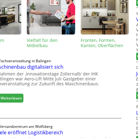
en
Vielfalt für den
Fronten, Formen,
Möbelbau
Kanten, Oberflächen
Fachveranstaltung in Balingen
chinenbau digitalisiert sich
D
Rahmen der ‚Innovationstage Zollernalb‘ der IHK
lingen war Aero-Lift Mitte Juli Gastgeber einer
hveranstaltung zur Zukunft des Maschinenbaus.
:
Weiterlesen
M
R
a
s
c
Versandzentrum am Wolfsberg
h
ele eröffnet Logistikbereich
i