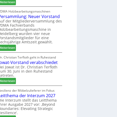
:
h
Weiterlesen
c
6
H
i
h
D
l
VDMA Holzbearbeitungsmaschinen
e
Versammlung: Neuer Vorstand
H
f
r
f
t
Auf der Mitgliederversammlung des
z
VDMA Fachverbands
o
b
a
Holzbearbeitungsmaschine in
r
e
h
Heidelberg wurden vier neue
d
i
l
Vorstandsmitglieder für eine
e
P
e
sechsjährige Amtszeit gewählt.
r
r
n
:
Weiterlesen
t
o
V
N
d
e
r. Christian Terfloth geht in Ruhestand
a
u
Jowat-Vorstand verabschiedet
r
c
k
s
Bei Jowat ist Dr. Christian Terfloth
h
t
zum 30. Juni in den Ruhestand
a
b
s
getreten.
m
e
u
m
:
Weiterlesen
s
c
l
J
s
h
u
o
esilienz der Möbelzulieferer im Fokus
e
e
n
Leitthema der Interzum 2027
w
r
g
a
Die Interzum stellt das Leitthema
u
:
ihrer Ausgabe 2027 vor: ‚Beyond
t
n
Boundaries: Elevating Strategic
N
-
g
Resilience‘.
e
V
e