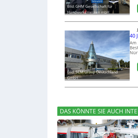
Bild: GHM Gesellschaft für
Handwerksmessen mbH
40 
Am 
Bes
Nür
Bild: SCM Group Deutschland
GmbH
DAS KÖNNTE SIE AUCH INTE